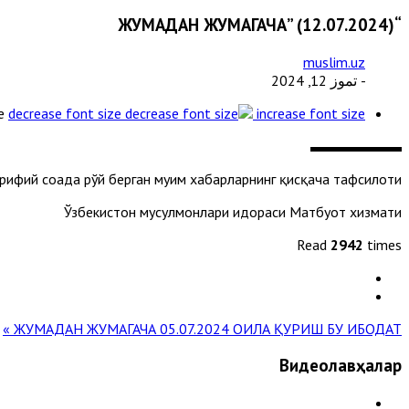
“ЖУМАДАН ЖУМАГАЧА” (12.07.2024)
muslim.uz
- تموز 12, 2024
e
decrease font size
increase font size
рифий соҳада рўй берган муҳим хабарларнинг қисқача тафсилоти
Ўзбекистон мусулмонлари идораси Матбуот хизмати
Read
2942
times
« ЖУМАДАН ЖУМАГАЧА 05.07.2024
ОИЛА ҚУРИШ БУ ИБОДАТ! »
Видеолавҳалар