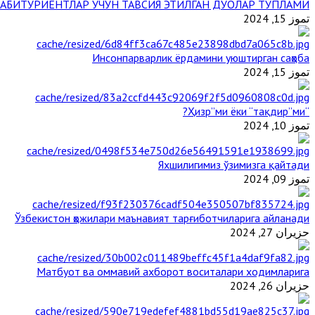
АБИТУРИЕНТЛАР УЧУН ТАВСИЯ ЭТИЛГАН ДУОЛАР ТЎПЛАМИ
تموز 15, 2024
Инсонпарварлик ёрдамини уюштирган саҳоба
تموز 15, 2024
“Ҳизр”ми ёки “тақдир”ми?
تموز 10, 2024
Яхшилигимиз ўзимизга қайтади
تموز 09, 2024
Ўзбекистон ҳожилари маънавият тарғиботчиларига айланади
حزيران 27, 2024
Матбуот ва оммавий ахборот воситалари ходимларига
حزيران 26, 2024