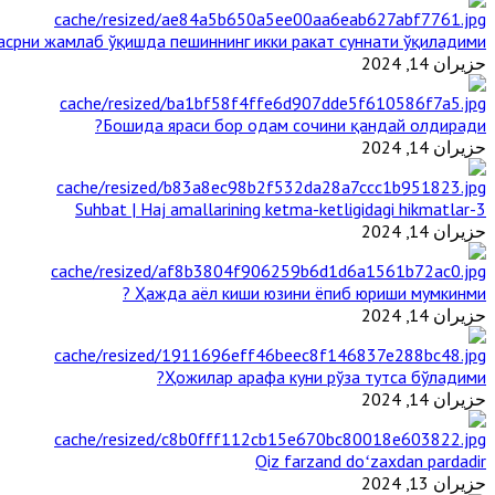
срни жамлаб ўқишда пешиннинг икки ракат суннати ўқиладими?
حزيران 14, 2024
Бошида яраси бор одам сочини қандай олдиради?
حزيران 14, 2024
3-Suhbat | Haj amallarining ketma-ketligidagi hikmatlar
حزيران 14, 2024
Ҳажда аёл киши юзини ёпиб юриши мумкинми ?
حزيران 14, 2024
Ҳожилар арафа куни рўза тутса бўладими?
حزيران 14, 2024
Qiz farzand doʻzaxdan pardadir
حزيران 13, 2024