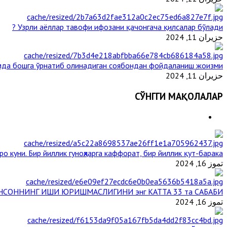
Узрли аёллар тавофи ифозани қачонгача қилсалар бўлади ?
حزيران 11, 2024
мда бошга ўрнатиб олинадиган соябондан фойдаланиш жоизми ?
حزيران 11, 2024
СЎНГГИ МАҚОЛАЛАР
о куни. Бир йиллик гуноҳларга каффорат, бир йиллик қут-барака
تموز 16, 2024
НСОННИНГ ИШИ ЮРИШМАСЛИГИНИ энг КАТТА 33 та САБАБИ
تموز 16, 2024