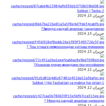
2-Suhbat | Tavba
حزيران 13, 2024
Эҳромда қандай амаллар тақиқланган?
حزيران 13, 2024
Тош отишга меҳмонхонадан қатнаш мумкинми ?
حزيران 13, 2024
Ҳожилар муқим ҳукмидами ёки мусофирми?
حزيران 12, 2024
1-Suhbat | Haj fazilatlari va mabrur haj sirlari
حزيران 12, 2024
Минода қандай амаллар қилинади ?
حزيران 11, 2024