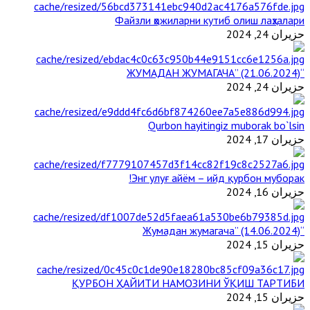
Файзли ҳожиларни кутиб олиш лаҳзалари
حزيران 24, 2024
“ЖУМАДАН ЖУМАГАЧА” (21.06.2024)
حزيران 24, 2024
Qurbon hayitingiz muborak bo`lsin
حزيران 17, 2024
Энг улуғ айём – ийд қурбон муборак!
حزيران 16, 2024
“Жумадан жумагача” (14.06.2024)
حزيران 15, 2024
ҚУРБОН ҲАЙИТИ НАМОЗИНИ ЎҚИШ ТАРТИБИ
حزيران 15, 2024