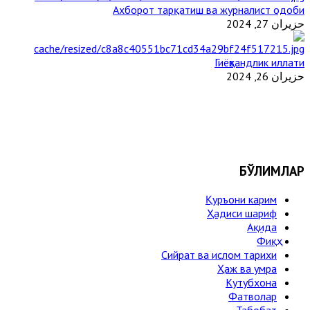
Ахборот тарқатиш ва журналист одоби
حزيران 27, 2024
Гиёҳвандлик иллати
حزيران 26, 2024
БЎЛИМЛАР
Қуръони карим
Ҳадиси шариф
Ақида
Фиқҳ
Сийрат ва ислом тарихи
Ҳаж ва умра
Кутубхона
Фатволар
Табобат