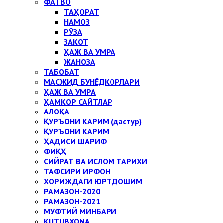
ФАТВО
ТАҲОРАТ
НАМОЗ
РЎЗА
ЗАКОТ
ҲАЖ ВА УМРА
ЖАНОЗА
ТАБОБАТ
МАСЖИД БУНЁДКОРЛАРИ
ҲАЖ ВА УМРА
ҲАМКОР САЙТЛАР
АЛОҚА
ҚУРЪОНИ КАРИМ (дастур)
ҚУРЪОНИ КАРИМ
ҲАДИСИ ШАРИФ
ФИҚҲ
СИЙРАТ ВА ИСЛОМ ТАРИХИ
ТАФСИРИ ИРФОН
ХОРИЖДАГИ ЮРТДОШИМ
РАМАЗОН-2020
РАМАЗОН-2021
МУФТИЙ МИНБАРИ
KUTUBXONA