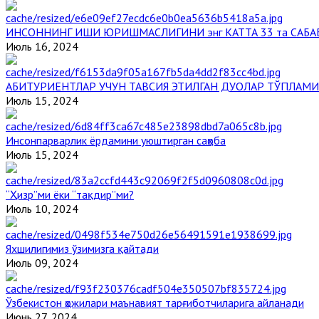
ИНСОННИНГ ИШИ ЮРИШМАСЛИГИНИ энг КАТТА 33 та САБА
Июль 16, 2024
АБИТУРИЕНТЛАР УЧУН ТАВСИЯ ЭТИЛГАН ДУОЛАР ТЎПЛАМИ
Июль 15, 2024
Инсонпарварлик ёрдамини уюштирган саҳоба
Июль 15, 2024
“Ҳизр”ми ёки “тақдир”ми?
Июль 10, 2024
Яхшилигимиз ўзимизга қайтади
Июль 09, 2024
Ўзбекистон ҳожилари маънавият тарғиботчиларига айланади
Июнь 27, 2024