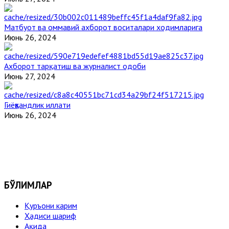
Матбуот ва оммавий ахборот воситалари ходимларига
Июнь 26, 2024
Ахборот тарқатиш ва журналист одоби
Июнь 27, 2024
Гиёҳвандлик иллати
Июнь 26, 2024
БЎЛИМЛАР
Қуръони карим
Ҳадиси шариф
Ақида