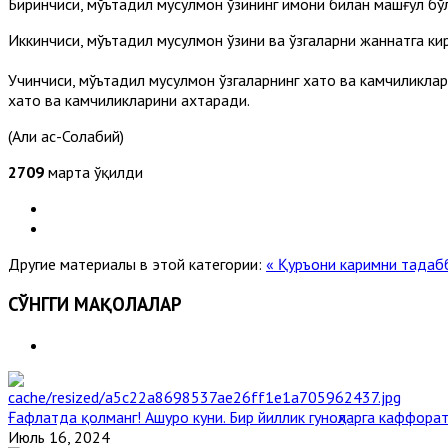
Биринчиси, мўътадил мусулмон ўзининг имони билан машғул бўл
Иккинчиси, мўътадил мусулмон ўзини ва ўзгаларни жаннатга ки
Учинчиси, мўътадил мусулмон ўзгаларнинг хато ва камчиликлар
хато ва камчиликларини ахтаради.
(Али ас-Солабий)
2709
марта ўқилди
Другие материалы в этой категории:
« Қуръони каримни тадаб
СЎНГГИ МАҚОЛАЛАР
Ғафлатда қолманг! Ашуро куни. Бир йиллик гуноҳларга каффорат
Июль 16, 2024