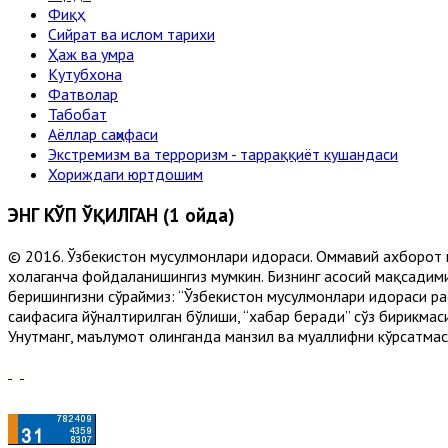
Фиқҳ
Сийрат ва ислом тарихи
Ҳаж ва умра
Кутубхона
Фатволар
Табобат
Аёллар саҳифаси
Экстремизм ва терроризм - тарраққиёт кушандаси
Хориждаги юртдошим
ЭНГ КЎП ЎҚИЛГАН (1 ойда)
© 2016. Ўзбекистон мусулмонлари идораси. Оммавий ахборот 
хоҳлаганча фойдаланишингиз мумкин. Бизнинг асосий мақсадими
беришингизни сўраймиз: “Ўзбекистон мусулмонлари идораси рас
саҳифасига йўналтирилган бўлиши, “хабар беради” сўз бирикмас
Унутманг, маълумот олинганда манзил ва муаллифни кўрсатмасл