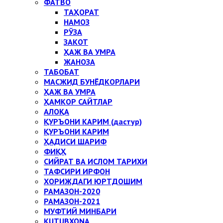
ФАТВО
ТАҲОРАТ
НАМОЗ
РЎЗА
ЗАКОТ
ҲАЖ ВА УМРА
ЖАНОЗА
ТАБОБАТ
МАСЖИД БУНЁДКОРЛАРИ
ҲАЖ ВА УМРА
ҲАМКОР САЙТЛАР
АЛОҚА
ҚУРЪОНИ КАРИМ (дастур)
ҚУРЪОНИ КАРИМ
ҲАДИСИ ШАРИФ
ФИҚҲ
СИЙРАТ ВА ИСЛОМ ТАРИХИ
ТАФСИРИ ИРФОН
ХОРИЖДАГИ ЮРТДОШИМ
РАМАЗОН-2020
РАМАЗОН-2021
МУФТИЙ МИНБАРИ
KUTUBXONA