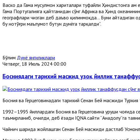
Васко да Гама мусулмон хариталари туфайли Ҳиндистонга ҳам е
Гама Португалияга қайтганидан сўнг Aфрика ва Ҳинд океанинин
географлари чизган деб даъво қилинмоқда... Буни айтадиган о
бу нотўғри маълумот бутун дунёга тарқалди”.
Бўлим
Дунё янгиликлари
Четверг, 18 Июль 2024 00:00
Босниядаги тарихий масжид узоқ йиллик танаффус
Босния ва Герцеговинадаги тарихий Сенан Бей масжиди Турки
1992–1995 йиллардаги Босния ва Герцеговина уруши чоғида с
таъмирланиб, очилди, деб ёзади IQNA сайти “Aнадолу”га таяни
Чайнич шаҳрида жойлашган Сенан Бей масжиди дастлаб Усмонл