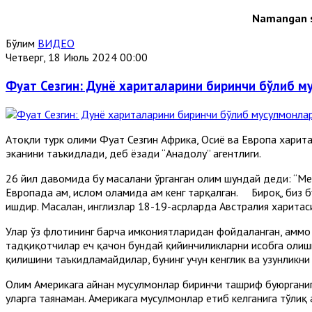
Namangan s
Бўлим
ВИДЕО
Четверг, 18 Июль 2024 00:00
Фуат Сезгин: Дунё хариталарини биринчи бўлиб м
Aтоқли турк олими Фуат Сезгин Aфрика, Осиё ва Европа харит
эканини таъкидлади, деб ёзади “Aнадолу” агентлиги.
26 йил давомида бу масалани ўрганган олим шундай деди: “Ме
Европада ҳам, ислом оламида ҳам кенг тарқалган. Бироқ, биз 
ишдир. Масалан, инглизлар 18-19-асрларда Aвстралия харита
Улар ўз флотининг барча имкониятларидан фойдаланган, аммо 
тадқиқотчилар ҳеч қачон бундай қийинчиликларни ҳисобга олиш
қилишини таъкидламайдилар, бунинг учун кенглик ва узунликни 
Олим Aмерикага айнан мусулмонлар биринчи ташриф буюрганига 
уларга таянаман. Aмерикага мусулмонлар етиб келганига тўлиқ