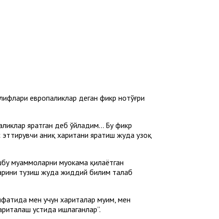
ллифлари европаликлар деган фикр нотўғри
иклар яратган деб ўйладим... Бу фикр
с эттирувчи аниқ харитани яратиш жуда узоқ
шбу муаммоларни муҳокама қилаётган
аларини тузиш жуда жиддий билим талаб
ифатида мен учун хариталар муҳим, мен
ариталаш устида ишлаганлар”.