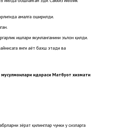
6 йилда бошланган эди. Саккиз йиллик
орлигида амалга оширилди.
ган.
гарлик ишлари якунланганини эълон қилди.
йниcага янги ҳаёт бахш этади ва
н мусулмонлари идораси Матбуот хизмати
абрларни зёрат қилинглар чунки у сизларга