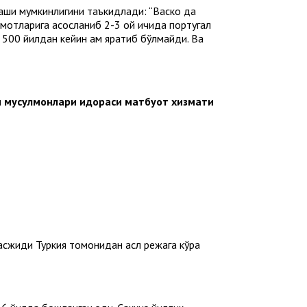
лаши мумкинлигини таъкидлади: “Васко да
умотларига асосланиб 2-3 ой ичида португал
500 йилдан кейин ҳам яратиб бўлмайди. Ва
н мусулмонлари идораси матбуот хизмати
асжиди Туркия томонидан асл режага кўра