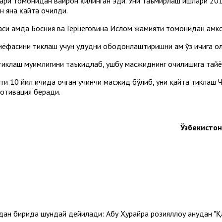
ари томонидан вайрон қилинган эди. Уни таъмирлаш ишлари 201
н яна қайта очилди.
си ҳамда Босния ва Герцеговина Ислом жамияти томонидан ҳамк
иёфасини тиклаш учун ҳудудни ободонлаштиришни ҳам ўз ичига ол
клаш муҳимлигини таъкидлаб, ушбу масжиднинг очилишига тайёр
ги 10 йил ичида очган учинчи масжид бўлиб, уни қайта тиклаш Ча
мотивация беради.
Ўзбекисто
дан бирида шундай дейилади: Абу Ҳурайра розияллоҳу анҳудан "Қ