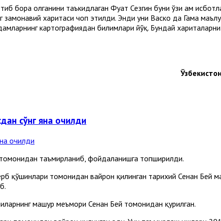
тиб бора олганини таъкидлаган Фуат Сезгин буни ўзи ҳам исбот
г замонавий харитаси чоп этилди. Энди уни Васко да Гама маъл
дамларнинг картографиядан билимлари йўқ. Бундай хариталарни 
Ўзбекисто
дан сўнг яна очилди
я томонидан таъмирланиб, фойдаланишга топширилди.
ерб қўшинлари томонидан вайрон қилинган тарихий Сенан Бей м
б.
иларнинг машҳур меъмори Сенан Бей томонидан қурилган.