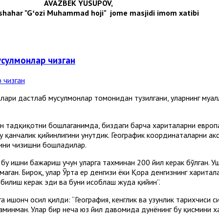
AVAZBEK YUSUPOV,
hahar "Gʻozi Muhammad hoji" jome masjidi imom xatibi
усулмонлар чизган
алари дастлаб мусулмонлар томонидан тузилгани, уларнинг муа
н тадқиқотни бошлаганимда, биздаги барча хариталарни европал
бу қанчалик қийинлигини унутдик. Географик координаталарни ак
сини чизишни бошладилар.
бу ишни бажариш учун уларга тахминан 200 йил керак бўлган. У
маган. Бироқ, улар Ўрта ер денгизи ёки Қора денгизнинг харит
билиш керак эди ва буни ҳисоблаш жуда қийин”.
ишонч ҳосил қилди: “География, кенглик ва узунлик тарихчиси с
 аминман. Улар бир неча юз йил давомида дунёнинг бу қисмини х