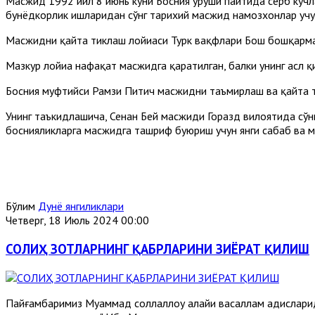
Масжид 1992 йил 8 июнь куни Босния уруши пайтида серб кучл
бунёдкорлик ишларидан сўнг тарихий масжид намозхонлар учу
Масжидни қайта тиклаш лойиҳаси Турк вақфлари Бош бошқарма
Мазкур лойиҳа нафақат масжидга қаратилган, балки унинг асл қ
Босния муфтийси Рамзи Питич масжидни таъмирлаш ва қайта ти
Унинг таъкидлашича, Сенан Бей масжиди Горазд вилоятида сўнг
боснияликларга масжидга ташриф буюриш учун янги сабаб ва 
Бўлим
Дунё янгиликлари
Четверг, 18 Июль 2024 00:00
СОЛИҲ ЗОТЛАРНИНГ ҚАБРЛАРИНИ ЗИЁРАТ ҚИЛИШ
Пайғамбаримиз Муҳаммад соллаллоҳу алайҳи васаллам ҳадислари