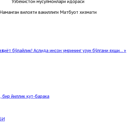
Ўзбекистон мусулмонлари идораси
Наманган вилояти вакиллиги Матбуот хизмати
ҳтиёт бўлайлик!
Аслида инсон умрининг узун бўлгани яхши... »
, бир йиллик қут-барака
БИ