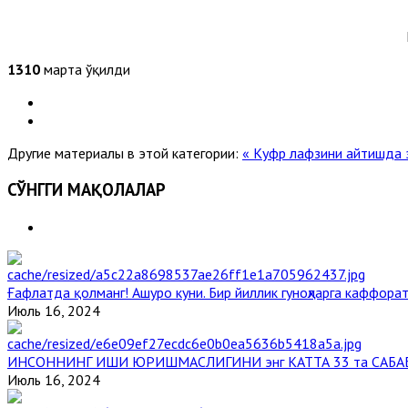
1310
марта ўқилди
Другие материалы в этой категории:
« Куфр лафзини айтишда э
СЎНГГИ МАҚОЛАЛАР
Ғафлатда қолманг! Ашуро куни. Бир йиллик гуноҳларга каффорат
Июль 16, 2024
ИНСОННИНГ ИШИ ЮРИШМАСЛИГИНИ энг КАТТА 33 та САБА
Июль 16, 2024