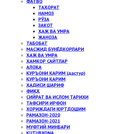
ФАТВО
ТАҲОРАТ
НАМОЗ
РЎЗА
ЗАКОТ
ҲАЖ ВА УМРА
ЖАНОЗА
ТАБОБАТ
МАСЖИД БУНЁДКОРЛАРИ
ҲАЖ ВА УМРА
ҲАМКОР САЙТЛАР
АЛОҚА
ҚУРЪОНИ КАРИМ (дастур)
ҚУРЪОНИ КАРИМ
ҲАДИСИ ШАРИФ
ФИҚҲ
СИЙРАТ ВА ИСЛОМ ТАРИХИ
ТАФСИРИ ИРФОН
ХОРИЖДАГИ ЮРТДОШИМ
РАМАЗОН-2020
РАМАЗОН-2021
МУФТИЙ МИНБАРИ
KUTUBXONA