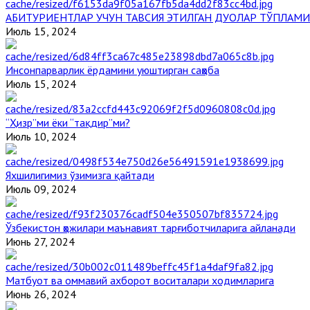
АБИТУРИЕНТЛАР УЧУН ТАВСИЯ ЭТИЛГАН ДУОЛАР ТЎПЛАМИ
Июль 15, 2024
Инсонпарварлик ёрдамини уюштирган саҳоба
Июль 15, 2024
“Ҳизр”ми ёки “тақдир”ми?
Июль 10, 2024
Яхшилигимиз ўзимизга қайтади
Июль 09, 2024
Ўзбекистон ҳожилари маънавият тарғиботчиларига айланади
Июнь 27, 2024
Матбуот ва оммавий ахборот воситалари ходимларига
Июнь 26, 2024