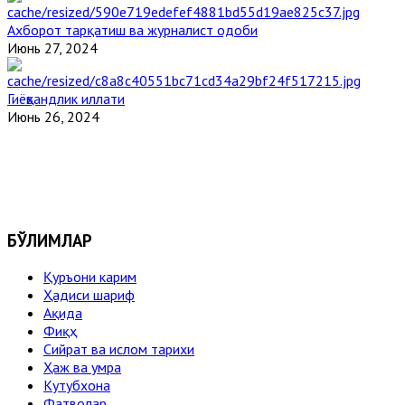
Ахборот тарқатиш ва журналист одоби
Июнь 27, 2024
Гиёҳвандлик иллати
Июнь 26, 2024
БЎЛИМЛАР
Қуръони карим
Ҳадиси шариф
Ақида
Фиқҳ
Сийрат ва ислом тарихи
Ҳаж ва умра
Кутубхона
Фатволар