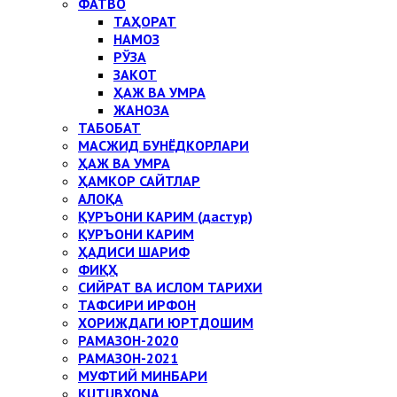
ФАТВО
ТАҲОРАТ
НАМОЗ
РЎЗА
ЗАКОТ
ҲАЖ ВА УМРА
ЖАНОЗА
ТАБОБАТ
МАСЖИД БУНЁДКОРЛАРИ
ҲАЖ ВА УМРА
ҲАМКОР САЙТЛАР
АЛОҚА
ҚУРЪОНИ КАРИМ (дастур)
ҚУРЪОНИ КАРИМ
ҲАДИСИ ШАРИФ
ФИҚҲ
СИЙРАТ ВА ИСЛОМ ТАРИХИ
ТАФСИРИ ИРФОН
ХОРИЖДАГИ ЮРТДОШИМ
РАМАЗОН-2020
РАМАЗОН-2021
МУФТИЙ МИНБАРИ
KUTUBXONA