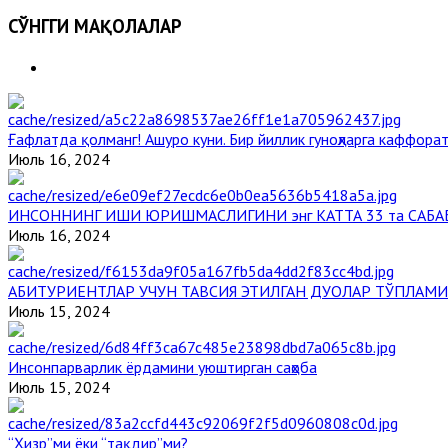
СЎНГГИ МАҚОЛАЛАР
Ғафлатда қолманг! Ашуро куни. Бир йиллик гуноҳларга каффорат
Июль 16, 2024
ИНСОННИНГ ИШИ ЮРИШМАСЛИГИНИ энг КАТТА 33 та САБА
Июль 16, 2024
АБИТУРИЕНТЛАР УЧУН ТАВСИЯ ЭТИЛГАН ДУОЛАР ТЎПЛАМИ
Июль 15, 2024
Инсонпарварлик ёрдамини уюштирган саҳоба
Июль 15, 2024
“Ҳизр”ми ёки “тақдир”ми?