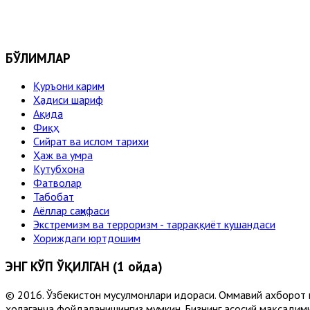
БЎЛИМЛАР
Қуръони карим
Ҳадиси шариф
Ақида
Фиқҳ
Сийрат ва ислом тарихи
Ҳаж ва умра
Кутубхона
Фатволар
Табобат
Аёллар саҳифаси
Экстремизм ва терроризм - тарраққиёт кушандаси
Хориждаги юртдошим
ЭНГ КЎП ЎҚИЛГАН (1 ойда)
© 2016. Ўзбекистон мусулмонлари идораси. Оммавий ахборот 
хоҳлаганча фойдаланишингиз мумкин. Бизнинг асосий мақсадими