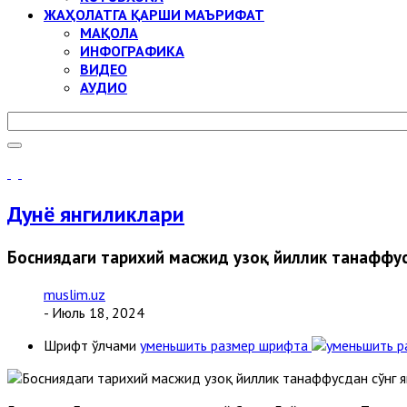
ЖАҲОЛАТГА ҚАРШИ МАЪРИФАТ
МАҚОЛА
ИНФОГРАФИКА
ВИДЕО
АУДИО
Дунё янгиликлари
Босниядаги тарихий масжид узоқ йиллик танаффус
muslim.uz
- Июль 18, 2024
Шрифт ўлчами
уменьшить размер шрифта