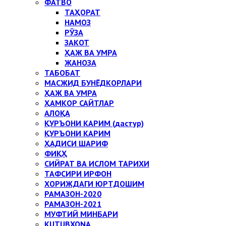
ФАТВО
ТАҲОРАТ
НАМОЗ
РЎЗА
ЗАКОТ
ҲАЖ ВА УМРА
ЖАНОЗА
ТАБОБАТ
МАСЖИД БУНЁДКОРЛАРИ
ҲАЖ ВА УМРА
ҲАМКОР САЙТЛАР
АЛОҚА
ҚУРЪОНИ КАРИМ (дастур)
ҚУРЪОНИ КАРИМ
ҲАДИСИ ШАРИФ
ФИҚҲ
СИЙРАТ ВА ИСЛОМ ТАРИХИ
ТАФСИРИ ИРФОН
ХОРИЖДАГИ ЮРТДОШИМ
РАМАЗОН-2020
РАМАЗОН-2021
МУФТИЙ МИНБАРИ
KUTUBXONA