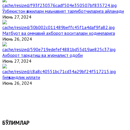
Ўзбекистон ҳожилари маънавият тарғиботчиларига айланади
Июнь 27, 2024
Матбуот ва оммавий ахборот воситалари ходимларига
Июнь 26, 2024
Ахборот тарқатиш ва журналист одоби
Июнь 27, 2024
Гиёҳвандлик иллати
Июнь 26, 2024
БЎЛИМЛАР