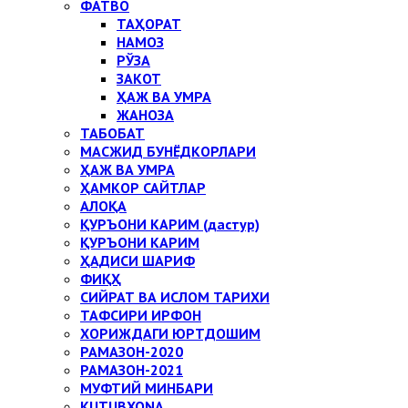
ФАТВО
ТАҲОРАТ
НАМОЗ
РЎЗА
ЗАКОТ
ҲАЖ ВА УМРА
ЖАНОЗА
ТАБОБАТ
МАСЖИД БУНЁДКОРЛАРИ
ҲАЖ ВА УМРА
ҲАМКОР САЙТЛАР
АЛОҚА
ҚУРЪОНИ КАРИМ (дастур)
ҚУРЪОНИ КАРИМ
ҲАДИСИ ШАРИФ
ФИҚҲ
СИЙРАТ ВА ИСЛОМ ТАРИХИ
ТАФСИРИ ИРФОН
ХОРИЖДАГИ ЮРТДОШИМ
РАМАЗОН-2020
РАМАЗОН-2021
МУФТИЙ МИНБАРИ
KUTUBXONA