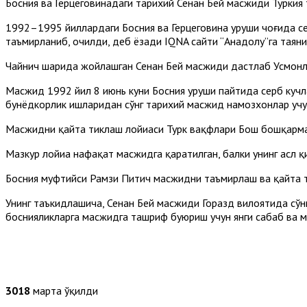
Босния ва Герцеговинадаги тарихий Сенан Бей масжиди Турки
1992–1995 йиллардаги Босния ва Герцеговина уруши чоғида с
таъмирланиб, очилди, деб ёзади IQNA сайти “Aнадолу”га таяни
Чайнич шаҳрида жойлашган Сенан Бей масжиди дастлаб Усмонл
Масжид 1992 йил 8 июнь куни Босния уруши пайтида серб кучл
бунёдкорлик ишларидан сўнг тарихий масжид намозхонлар учу
Масжидни қайта тиклаш лойиҳаси Турк вақфлари Бош бошқарма
Мазкур лойиҳа нафақат масжидга қаратилган, балки унинг асл қ
Босния муфтийси Рамзи Питич масжидни таъмирлаш ва қайта ти
Унинг таъкидлашича, Сенан Бей масжиди Горазд вилоятида сўнг
боснияликларга масжидга ташриф буюриш учун янги сабаб ва 
3018
марта ўқилди