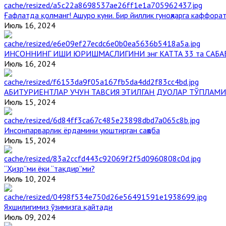
Ғафлатда қолманг! Ашуро куни. Бир йиллик гуноҳларга каффорат
Июль 16, 2024
ИНСОННИНГ ИШИ ЮРИШМАСЛИГИНИ энг КАТТА 33 та САБА
Июль 16, 2024
АБИТУРИЕНТЛАР УЧУН ТАВСИЯ ЭТИЛГАН ДУОЛАР ТЎПЛАМИ
Июль 15, 2024
Инсонпарварлик ёрдамини уюштирган саҳоба
Июль 15, 2024
“Ҳизр”ми ёки “тақдир”ми?
Июль 10, 2024
Яхшилигимиз ўзимизга қайтади
Июль 09, 2024