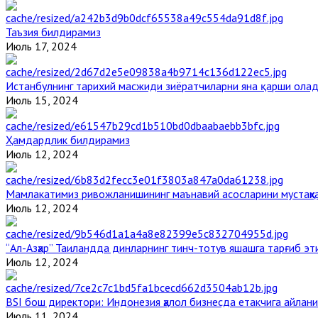
Таъзия билдирамиз
Июль 17, 2024
Истанбулнинг тарихий масжиди зиёратчиларни яна қарши ола
Июль 15, 2024
Ҳамдардлик билдирамиз
Июль 12, 2024
Мамлакатимиз ривожланишининг маънавий асосларини мустаҳка
Июль 12, 2024
“Ал-Азҳар” Таиландда динларнинг тинч-тотув яшашга тарғиб э
Июль 12, 2024
BSI бош директори: Индонезия ҳалол бизнесда етакчига айлани
Июль 11, 2024