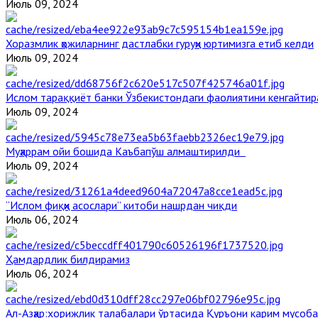
Июль 09, 2024
Хоразмлик ҳожиларнинг дастлабки гуруҳи юртимизга етиб келди
Июль 09, 2024
Ислом тараққиёт банки Ўзбекистондаги фаолиятини кенгайти
Июль 09, 2024
Муҳаррам ойи бошида Каъбапўш алмаштирилди
Июль 09, 2024
“Ислом фиқҳи асослари” китоби нашрдан чиқди
Июль 06, 2024
Ҳамдардлик билдирамиз
Июль 06, 2024
Aл-Aзҳар:хорижлик талабалари ўртасида Қуръони карим мусоб