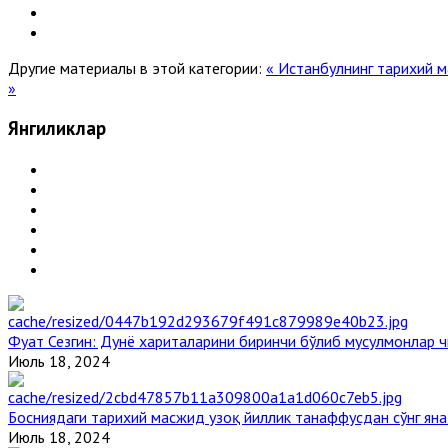
Другие материалы в этой категории:
« Истанбулнинг тарихий 
»
Янгиликлар
Фуат Сезгин: Дунё хариталарини биринчи бўлиб мусулмонлар ч
Июль 18, 2024
Босниядаги тарихий масжид узоқ йиллик танаффусдан сўнг ян
Июль 18, 2024