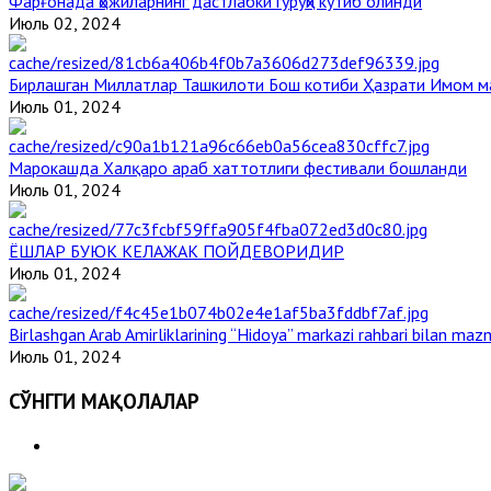
Фарғонада ҳожиларнинг дастлабки гуруҳи кутиб олинди
Июль 02, 2024
Бирлашган Миллатлар Ташкилоти Бош котиби Ҳазрати Имом 
Июль 01, 2024
Марокашда Халқаро араб хаттотлиги фестивали бошланди
Июль 01, 2024
ЁШЛАР БУЮК КЕЛАЖАК ПОЙДЕВОРИДИР
Июль 01, 2024
Birlashgan Arab Amirliklarining “Hidoya” markazi rahbari bilan mazm
Июль 01, 2024
СЎНГГИ МАҚОЛАЛАР