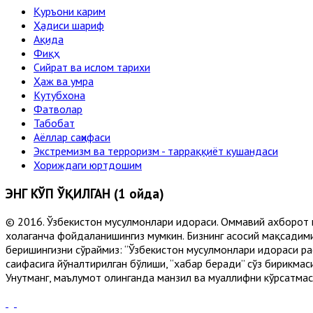
Қуръони карим
Ҳадиси шариф
Ақида
Фиқҳ
Сийрат ва ислом тарихи
Ҳаж ва умра
Кутубхона
Фатволар
Табобат
Аёллар саҳифаси
Экстремизм ва терроризм - тарраққиёт кушандаси
Хориждаги юртдошим
ЭНГ КЎП ЎҚИЛГАН (1 ойда)
© 2016. Ўзбекистон мусулмонлари идораси. Оммавий ахборот 
хоҳлаганча фойдаланишингиз мумкин. Бизнинг асосий мақсадими
беришингизни сўраймиз: “Ўзбекистон мусулмонлари идораси рас
саҳифасига йўналтирилган бўлиши, “хабар беради” сўз бирикмас
Унутманг, маълумот олинганда манзил ва муаллифни кўрсатмасл