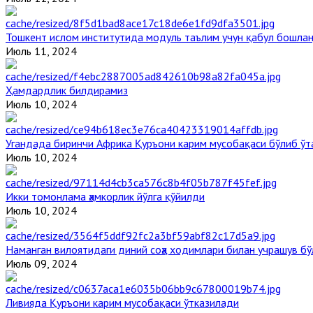
Тошкент ислом институтида модуль таълим учун қабул бошла
Июль 11, 2024
Ҳамдардлик билдирамиз
Июль 10, 2024
Угандада биринчи Aфрика Қуръони карим мусобақаси бўлиб ўт
Июль 10, 2024
Икки томонлама ҳамкорлик йўлга қўйилди
Июль 10, 2024
Наманган вилоятидаги диний соҳа ходимлари билан учрашув бў
Июль 09, 2024
Ливияда Қуръони карим мусобақаси ўтказилади