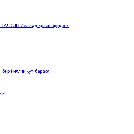
РИ ТАЛҚИН
Ижтиҳод қилиш ҳақида »
, бир йиллик қут-барака
БИ