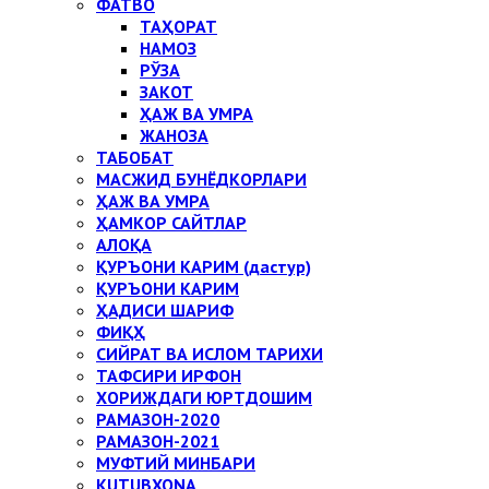
ФАТВО
ТАҲОРАТ
НАМОЗ
РЎЗА
ЗАКОТ
ҲАЖ ВА УМРА
ЖАНОЗА
ТАБОБАТ
МАСЖИД БУНЁДКОРЛАРИ
ҲАЖ ВА УМРА
ҲАМКОР САЙТЛАР
АЛОҚА
ҚУРЪОНИ КАРИМ (дастур)
ҚУРЪОНИ КАРИМ
ҲАДИСИ ШАРИФ
ФИҚҲ
СИЙРАТ ВА ИСЛОМ ТАРИХИ
ТАФСИРИ ИРФОН
ХОРИЖДАГИ ЮРТДОШИМ
РАМАЗОН-2020
РАМАЗОН-2021
МУФТИЙ МИНБАРИ
KUTUBXONA