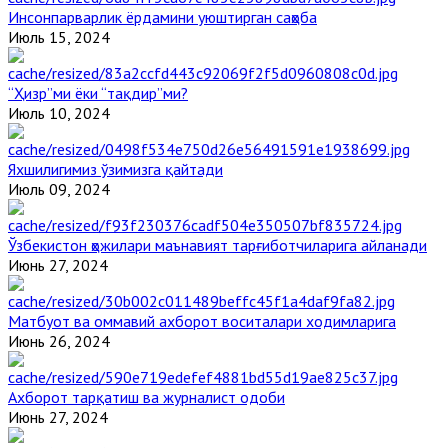
Инсонпарварлик ёрдамини уюштирган саҳоба
Июль 15, 2024
“Ҳизр”ми ёки “тақдир”ми?
Июль 10, 2024
Яхшилигимиз ўзимизга қайтади
Июль 09, 2024
Ўзбекистон ҳожилари маънавият тарғиботчиларига айланади
Июнь 27, 2024
Матбуот ва оммавий ахборот воситалари ходимларига
Июнь 26, 2024
Ахборот тарқатиш ва журналист одоби
Июнь 27, 2024