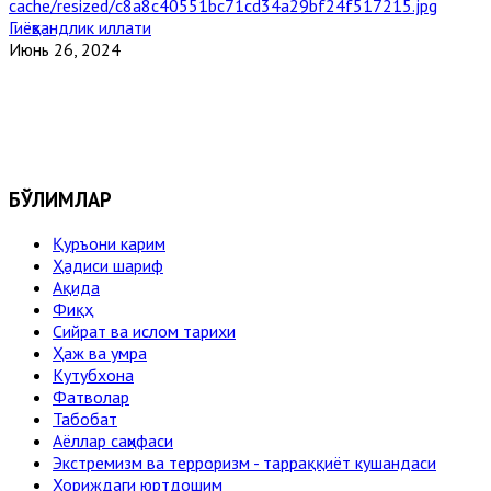
Гиёҳвандлик иллати
Июнь 26, 2024
БЎЛИМЛАР
Қуръони карим
Ҳадиси шариф
Ақида
Фиқҳ
Сийрат ва ислом тарихи
Ҳаж ва умра
Кутубхона
Фатволар
Табобат
Аёллар саҳифаси
Экстремизм ва терроризм - тарраққиёт кушандаси
Хориждаги юртдошим