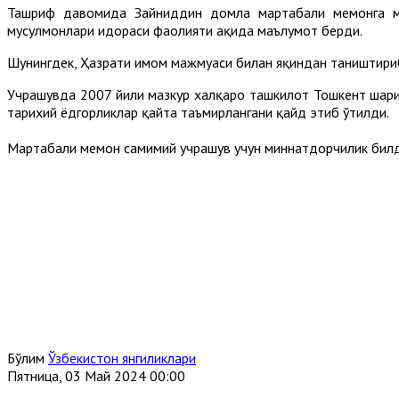
Ташриф давомида Зайниддин домла мартабали меҳмонга мам
мусулмонлари идораси фаолияти ҳақида маълумот берди.
Шунингдек, Ҳазрати имом мажмуаси билан яқиндан таништириб
Учрашувда 2007 йили мазкур халқаро ташкилот Тошкент шаҳри
тарихий ёдгорликлар қайта таъмирлангани қайд этиб ўтилди.
Мартабали меҳмон самимий учрашув учун миннатдорчилик бил
Бўлим
Ўзбекистон янгиликлари
Пятница, 03 Май 2024 00:00