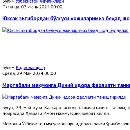
Бўлим
Ўзбекистон янгиликлари
Пятница, 07 Июнь 2024 00:00
Юксак эътибордан бўлғуси ҳожиларимиз беҳад ш
Бўлим
Видеолавҳалар
Среда, 29 Май 2024 00:00
Мартабали меҳмонга Диний идора фаолияти тан
Бугун, 29 май куни Халқаро ислом ташкилотининг Таълим
доирасида Ҳазрати Имом мажмуасини зиёрат қилди.
Меҳмонни Ўзбекистон мусулмонлари идораси раиси ўринбосар