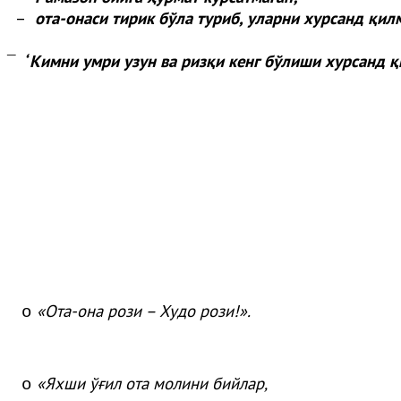
–
ота-онаси тирик бўла туриб, уларни хурсанд қил
“
Кимни умри узун ва ризқи кенг бўлиши хурсанд қ
¯
«
Ота
-она
рози
– Худо
рози
!»
.
o
«
Яхши
ўғ
ил
ота
молини
бийлар
,
o