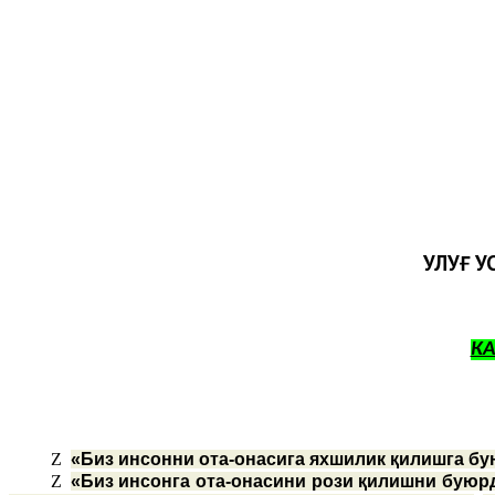
УЛУҒ У
К
Z
«Биз инсонни ота-онасига яхшилик қилишга бу
Z
«Биз инсонга ота-онасини рози қилишни буюрд