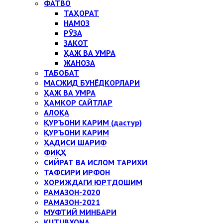
ФАТВО
ТАҲОРАТ
НАМОЗ
РЎЗА
ЗАКОТ
ҲАЖ ВА УМРА
ЖАНОЗА
ТАБОБАТ
МАСЖИД БУНЁДКОРЛАРИ
ҲАЖ ВА УМРА
ҲАМКОР САЙТЛАР
АЛОҚА
ҚУРЪОНИ КАРИМ (дастур)
ҚУРЪОНИ КАРИМ
ҲАДИСИ ШАРИФ
ФИҚҲ
СИЙРАТ ВА ИСЛОМ ТАРИХИ
ТАФСИРИ ИРФОН
ХОРИЖДАГИ ЮРТДОШИМ
РАМАЗОН-2020
РАМАЗОН-2021
МУФТИЙ МИНБАРИ
KUTUBXONA