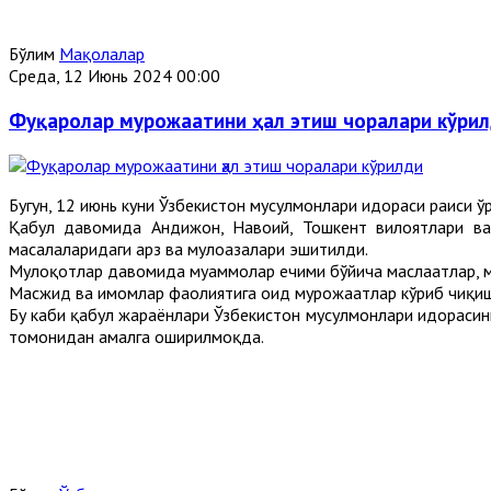
Бўлим
Мақолалар
Среда, 12 Июнь 2024 00:00
Фуқаролар мурожаатини ҳал этиш чоралари кўри
Бугун, 12 июнь куни Ўзбекистон мусулмонлари идораси раиси
Қабул давомида Андижон, Навоий, Тошкент вилоятлари ва 
масалаларидаги арз ва мулоҳазалари эшитилди.
Мулоқотлар давомида муаммолар ечими бўйича маслаҳатлар, м
Масжид ва имомлар фаолиятига оид мурожаатлар кўриб чиқиш
Бу каби қабул жараёнлари Ўзбекистон мусулмонлари идорасини
томонидан амалга оширилмоқда.