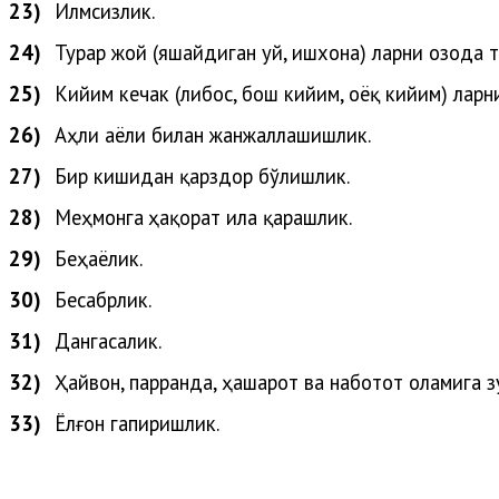
23)
Илмсизлик.
24)
Турар жой (яшайдиган уй, ишхона) ларни озода т
25)
Кийим кечак (либос, бош кийим, оёқ кийим) ларн
26)
Аҳли
аёли
билан
жанжаллашишлик
.
27)
Бир кишидан қарздор бўлишлик.
28)
Меҳ
монга
ҳақорат
ила
қарашлик
.
29)
Беҳаёлик.
30)
Бесабрлик.
31)
Дангасалик.
32)
Ҳайвон
,
парранда
,
ҳашарот
ва
наботот
оламига
з
33)
Ёлғон
гапиришлик
.