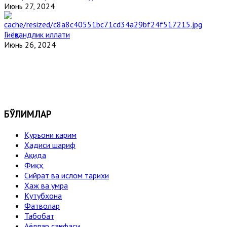
Июнь 27, 2024
Гиёҳвандлик иллати
Июнь 26, 2024
БЎЛИМЛАР
Қуръони карим
Ҳадиси шариф
Ақида
Фиқҳ
Сийрат ва ислом тарихи
Ҳаж ва умра
Кутубхона
Фатволар
Табобат
Аёллар саҳифаси