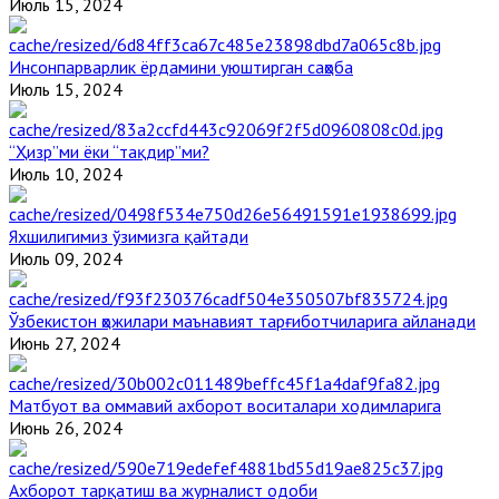
Июль 15, 2024
Инсонпарварлик ёрдамини уюштирган саҳоба
Июль 15, 2024
“Ҳизр”ми ёки “тақдир”ми?
Июль 10, 2024
Яхшилигимиз ўзимизга қайтади
Июль 09, 2024
Ўзбекистон ҳожилари маънавият тарғиботчиларига айланади
Июнь 27, 2024
Матбуот ва оммавий ахборот воситалари ходимларига
Июнь 26, 2024
Ахборот тарқатиш ва журналист одоби