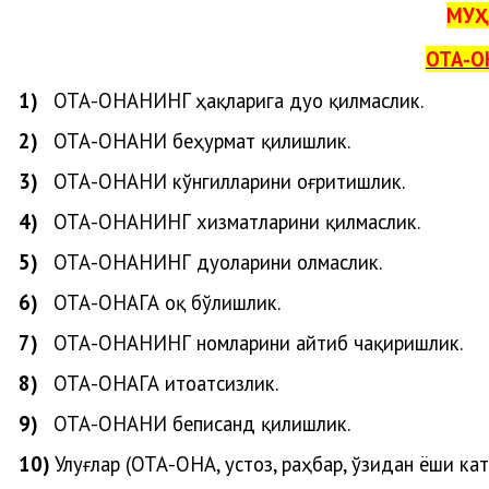
МУҲ
ОТА-О
1)
ОТА-ОНАНИ
НГ
ҳақларига
дуо
қилмаслик
.
2)
ОТА-ОНАНИ беҳурмат қилишлик.
3)
ОТА-ОНАНИ кўнгилларини оғритишлик.
4)
ОТА-ОНАНИНГ хизматларини қилмаслик.
5)
ОТА-ОНАНИНГ дуоларини олмаслик.
6)
ОТА-ОНАГА оқ бўлишлик.
7)
ОТА-ОНАНИНГ номларини айтиб чақиришлик.
8)
ОТА-ОНАГА итоатсизлик.
9)
ОТА-ОНАНИ беписанд қилишлик.
10)
Улуғлар (ОТА-ОНА, устоз, раҳбар, ўзидан ёши ка