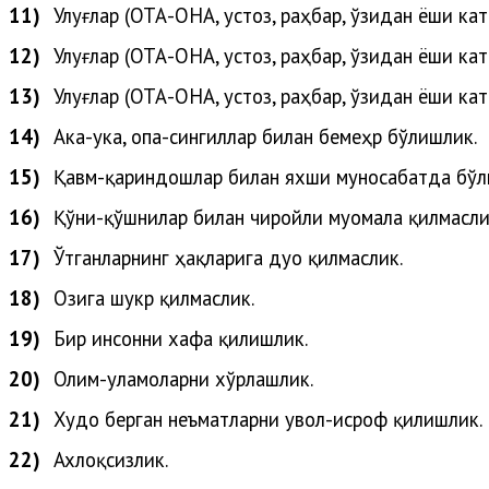
11)
Улуғлар (
ОТА-ОНА, устоз, раҳбар, ўзидан ёши кат
12)
Улуғлар
(
ОТА-ОНА, устоз, раҳбар, ўзидан ёши кат
13)
Улуғлар
(
ОТА-ОНА, устоз, раҳбар, ўзидан ёши кат
14)
Ака-ука, опа-сингиллар билан бемеҳр бўлишлик.
15)
Қавм-қариндошлар билан яхши муносабатда бўл
16)
Қўни-қўшнилар билан чиройли муомала қилмасли
17)
Ўтганларнинг ҳақларига дуо қилмаслик.
18)
Озига шукр қилмаслик.
19)
Бир инсонни хафа қилишлик.
20)
Олим-уламоларни
хўрлашлик
.
21)
Худо
берган
неъматларни
увол-исроф
қилишлик
.
22)
Ахлоқсизлик.