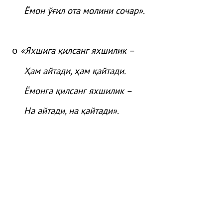
Ёмон
ўғ
ил
ота
молини
сочар
»
.
«Яхшига қилсанг яхшилик –
o
Ҳам айтади, ҳам қайтади.
Ёмонга қилсанг яхшилик –
На айтади, на қайтади».