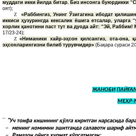
муддати икки йилда битар. Биз инсонга буюрдикки
“
С
оят);
Z
«Раббингиз, Унинг Ўзигагина ибодат қилишин
иккиси ҳузурингда кексалик ёшига етсалар, уларга
“
хорлик қанотини паст тут ва дуода айт: “Эй, Раббим!
17/23-24);
Z
«Ниманики хайр-эҳсон қилсангиз, ота-она,
эҳсонларингизни билиб турувчидир»
(Бақара сураси 2/
ЖАНОБИ
ПАЙҒА
МЕҲР-
“
Уч тоифа кишининг қўлга киритган нарсасида бар
¯
–
менинг номимни эшитганда салавоти шариф айтм
–
Рамазон ойига ҳурмат кўрсатмаган;