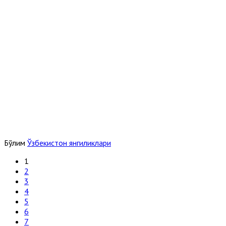
Бўлим
Ўзбекистон янгиликлари
1
2
3
4
5
6
7