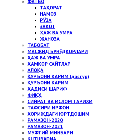
ФАТВО
ТАҲОРАТ
НАМОЗ
РЎЗА
ЗАКОТ
ҲАЖ ВА УМРА
ЖАНОЗА
ТАБОБАТ
МАСЖИД БУНЁДКОРЛАРИ
ҲАЖ ВА УМРА
ҲАМКОР САЙТЛАР
АЛОҚА
ҚУРЪОНИ КАРИМ (дастур)
ҚУРЪОНИ КАРИМ
ҲАДИСИ ШАРИФ
ФИҚҲ
СИЙРАТ ВА ИСЛОМ ТАРИХИ
ТАФСИРИ ИРФОН
ХОРИЖДАГИ ЮРТДОШИМ
РАМАЗОН-2020
РАМАЗОН-2021
МУФТИЙ МИНБАРИ
KUTUBXONA