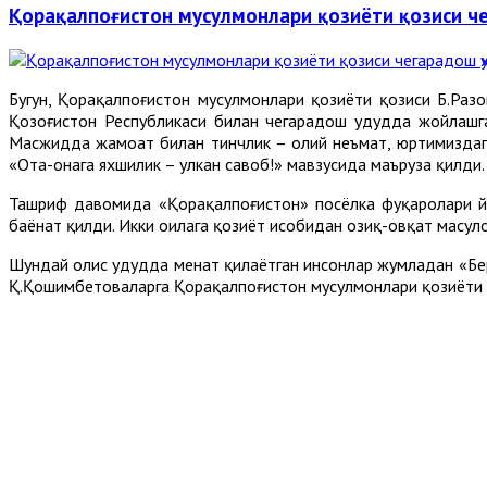
Қорақалпоғистон мусулмонлари қозиёти қозиси 
Бугун, Қорақалпоғистон мусулмонлари қозиёти қозиси Б.Раз
Қозоғистон Республикаси билан чегарадош ҳудудда жойлаш
Масжидда жамоат билан тинчлик – олий неъмат, юртимиздаги
«Ота-онага яхшилик – улкан савоб!» мавзусида маъруза қилди.
Ташриф давомида «Қорақалпоғистон» посёлка фуқаролари йиғ
баёнат қилди. Икки оилага қозиёт ҳисобидан озиқ-овқат маҳс
Шундай олис ҳудудда меҳнат қилаётган инсонлар жумладан «Б
Қ.Қошимбетоваларга Қорақалпоғистон мусулмонлари қозиёти 