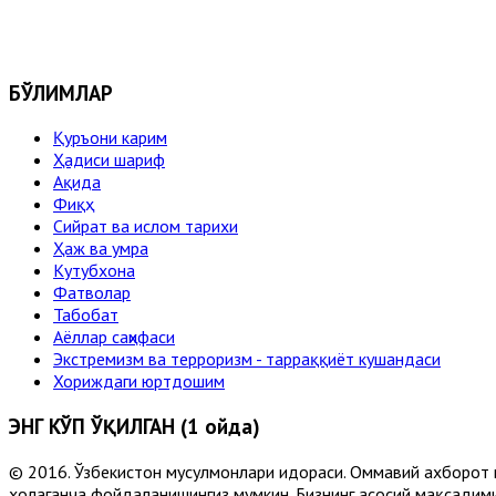
БЎЛИМЛАР
Қуръони карим
Ҳадиси шариф
Ақида
Фиқҳ
Сийрат ва ислом тарихи
Ҳаж ва умра
Кутубхона
Фатволар
Табобат
Аёллар саҳифаси
Экстремизм ва терроризм - тарраққиёт кушандаси
Хориждаги юртдошим
ЭНГ КЎП ЎҚИЛГАН (1 ойда)
© 2016. Ўзбекистон мусулмонлари идораси. Оммавий ахборот 
хоҳлаганча фойдаланишингиз мумкин. Бизнинг асосий мақсадими