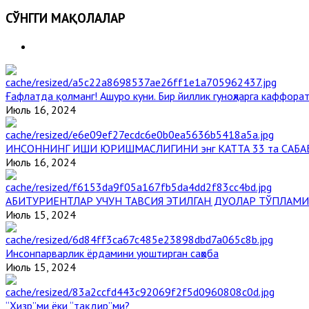
СЎНГГИ МАҚОЛАЛАР
Ғафлатда қолманг! Ашуро куни. Бир йиллик гуноҳларга каффорат
Июль 16, 2024
ИНСОННИНГ ИШИ ЮРИШМАСЛИГИНИ энг КАТТА 33 та САБА
Июль 16, 2024
АБИТУРИЕНТЛАР УЧУН ТАВСИЯ ЭТИЛГАН ДУОЛАР ТЎПЛАМИ
Июль 15, 2024
Инсонпарварлик ёрдамини уюштирган саҳоба
Июль 15, 2024
“Ҳизр”ми ёки “тақдир”ми?