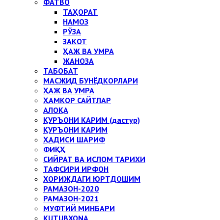
ФАТВО
ТАҲОРАТ
НАМОЗ
РЎЗА
ЗАКОТ
ҲАЖ ВА УМРА
ЖАНОЗА
ТАБОБАТ
МАСЖИД БУНЁДКОРЛАРИ
ҲАЖ ВА УМРА
ҲАМКОР САЙТЛАР
АЛОҚА
ҚУРЪОНИ КАРИМ (дастур)
ҚУРЪОНИ КАРИМ
ҲАДИСИ ШАРИФ
ФИҚҲ
СИЙРАТ ВА ИСЛОМ ТАРИХИ
ТАФСИРИ ИРФОН
ХОРИЖДАГИ ЮРТДОШИМ
РАМАЗОН-2020
РАМАЗОН-2021
МУФТИЙ МИНБАРИ
KUTUBXONA