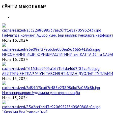
СЎНГГИ МАҚОЛАЛАР
Ғафлатда қолманг! Ашуро куни. Бир йиллик гуноҳларга каффорат
Июль 16, 2024
ИНСОННИНГ ИШИ ЮРИШМАСЛИГИНИ энг КАТТА 33 та САБА
Июль 16, 2024
АБИТУРИЕНТЛАР УЧУН ТАВСИЯ ЭТИЛГАН ДУОЛАР ТЎПЛАМИ
Июль 15, 2024
Инсонпарварлик ёрдамини уюштирган саҳоба
Июль 15, 2024
“Ҳизр”ми ёки “тақдир”ми?