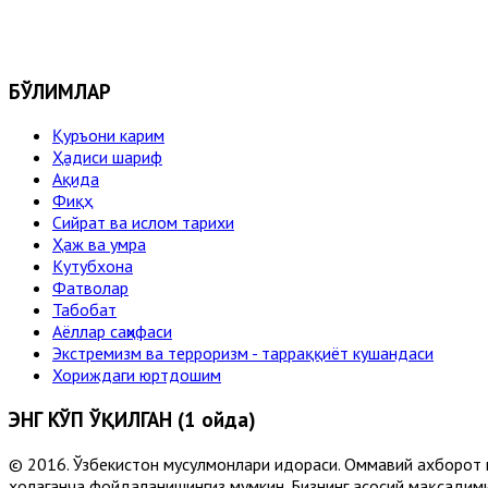
БЎЛИМЛАР
Қуръони карим
Ҳадиси шариф
Ақида
Фиқҳ
Сийрат ва ислом тарихи
Ҳаж ва умра
Кутубхона
Фатволар
Табобат
Аёллар саҳифаси
Экстремизм ва терроризм - тарраққиёт кушандаси
Хориждаги юртдошим
ЭНГ КЎП ЎҚИЛГАН (1 ойда)
© 2016. Ўзбекистон мусулмонлари идораси. Оммавий ахборот 
хоҳлаганча фойдаланишингиз мумкин. Бизнинг асосий мақсадими