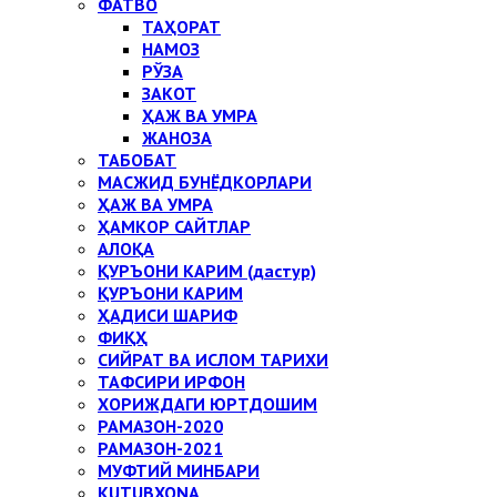
ФАТВО
ТАҲОРАТ
НАМОЗ
РЎЗА
ЗАКОТ
ҲАЖ ВА УМРА
ЖАНОЗА
ТАБОБАТ
МАСЖИД БУНЁДКОРЛАРИ
ҲАЖ ВА УМРА
ҲАМКОР САЙТЛАР
АЛОҚА
ҚУРЪОНИ КАРИМ (дастур)
ҚУРЪОНИ КАРИМ
ҲАДИСИ ШАРИФ
ФИҚҲ
СИЙРАТ ВА ИСЛОМ ТАРИХИ
ТАФСИРИ ИРФОН
ХОРИЖДАГИ ЮРТДОШИМ
РАМАЗОН-2020
РАМАЗОН-2021
МУФТИЙ МИНБАРИ
KUTUBXONA