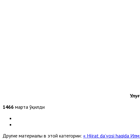
Улу
1466
марта ўқилди
Другие материалы в этой категории:
« Hijrat da’vosi haqida
Илм 