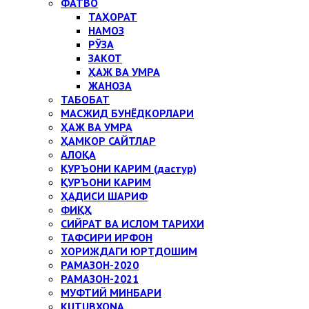
ФАТВО
ТАҲОРАТ
НАМОЗ
РЎЗА
ЗАКОТ
ҲАЖ ВА УМРА
ЖАНОЗА
ТАБОБАТ
МАСЖИД БУНЁДКОРЛАРИ
ҲАЖ ВА УМРА
ҲАМКОР САЙТЛАР
АЛОҚА
ҚУРЪОНИ КАРИМ (дастур)
ҚУРЪОНИ КАРИМ
ҲАДИСИ ШАРИФ
ФИҚҲ
СИЙРАТ ВА ИСЛОМ ТАРИХИ
ТАФСИРИ ИРФОН
ХОРИЖДАГИ ЮРТДОШИМ
РАМАЗОН-2020
РАМАЗОН-2021
МУФТИЙ МИНБАРИ
KUTUBXONA