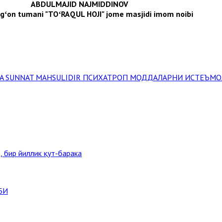
ABDULMAJID NAJMIDDINOV
gʻon tumani "TOʻRAQUL HOJI" jome masjidi imom noibi
VA SUNNAT MAHSULIDIR
ПСИХАТРОП МОДДАЛАРНИ ИСТЕЪМОЛ
, бир йиллик қут-барака
БИ