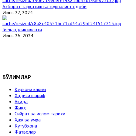
Ахборот тарқатиш ва журналист одоби
Июнь 27, 2024
Гиёҳвандлик иллати
Июнь 26, 2024
БЎЛИМЛАР
Қуръони карим
Ҳадиси шариф
Ақида
Фиқҳ
Сийрат ва ислом тарихи
Ҳаж ва умра
Кутубхона
Фатволар