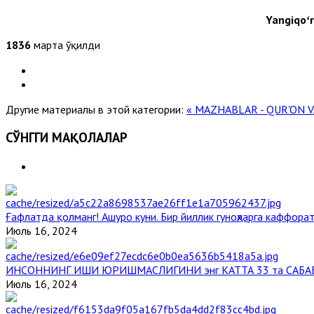
Yangiqoʻr
1836
марта ўқилди
Другие материалы в этой категории:
« MAZHABLAR - QUR'ON 
СЎНГГИ МАҚОЛАЛАР
Ғафлатда қолманг! Ашуро куни. Бир йиллик гуноҳларга каффорат
Июль 16, 2024
ИНСОННИНГ ИШИ ЮРИШМАСЛИГИНИ энг КАТТА 33 та САБА
Июль 16, 2024