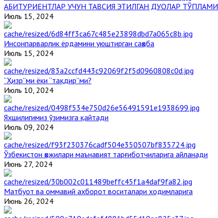
АБИТУРИЕНТЛАР УЧУН ТАВСИЯ ЭТИЛГАН ДУОЛАР ТЎПЛАМИ
Июль 15, 2024
Инсонпарварлик ёрдамини уюштирган саҳоба
Июль 15, 2024
“Ҳизр”ми ёки “тақдир”ми?
Июль 10, 2024
Яхшилигимиз ўзимизга қайтади
Июль 09, 2024
Ўзбекистон ҳожилари маънавият тарғиботчиларига айланади
Июнь 27, 2024
Матбуот ва оммавий ахборот воситалари ходимларига
Июнь 26, 2024