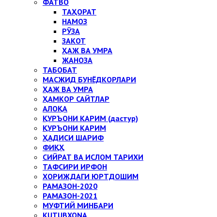
ФАТВО
ТАҲОРАТ
НАМОЗ
РЎЗА
ЗАКОТ
ҲАЖ ВА УМРА
ЖАНОЗА
ТАБОБАТ
МАСЖИД БУНЁДКОРЛАРИ
ҲАЖ ВА УМРА
ҲАМКОР САЙТЛАР
АЛОҚА
ҚУРЪОНИ КАРИМ (дастур)
ҚУРЪОНИ КАРИМ
ҲАДИСИ ШАРИФ
ФИҚҲ
СИЙРАТ ВА ИСЛОМ ТАРИХИ
ТАФСИРИ ИРФОН
ХОРИЖДАГИ ЮРТДОШИМ
РАМАЗОН-2020
РАМАЗОН-2021
МУФТИЙ МИНБАРИ
KUTUBXONA