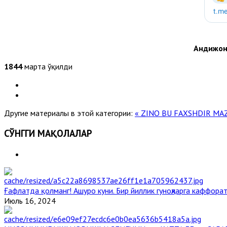
Андижон
1844
марта ўқилди
Другие материалы в этой категории:
« ZINO BU FAXSHDIR
MAZ
СЎНГГИ МАҚОЛАЛАР
Ғафлатда қолманг! Ашуро куни. Бир йиллик гуноҳларга каффорат
Июль 16, 2024