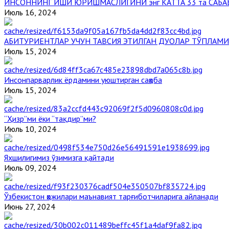
ИНСОННИНГ ИШИ ЮРИШМАСЛИГИНИ энг КАТТА 33 та САБА
Июль 16, 2024
АБИТУРИЕНТЛАР УЧУН ТАВСИЯ ЭТИЛГАН ДУОЛАР ТЎПЛАМИ
Июль 15, 2024
Инсонпарварлик ёрдамини уюштирган саҳоба
Июль 15, 2024
“Ҳизр”ми ёки “тақдир”ми?
Июль 10, 2024
Яхшилигимиз ўзимизга қайтади
Июль 09, 2024
Ўзбекистон ҳожилари маънавият тарғиботчиларига айланади
Июнь 27, 2024