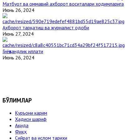
Матбуот ва оммавий ахборот воситалари ходимларига
Июнь 26, 2024
Ахборот тарқатиш ва журналист одоби
Июнь 27, 2024
Гиёҳвандлик иллати
Июнь 26, 2024
БЎЛИМЛАР
Қуръони карим
Ҳадиси шариф
Ақида
Фиқҳ
Сийрат ва ислом тарихи