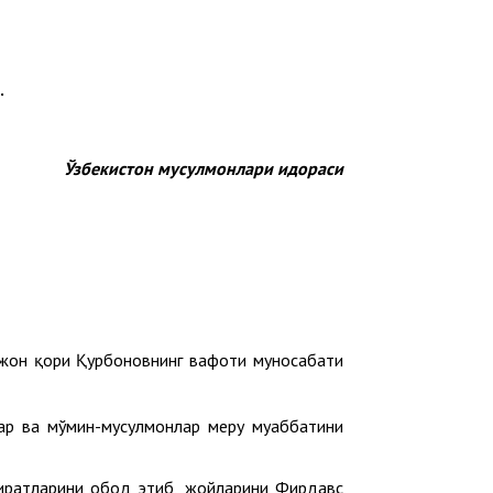
.
Ўзбекистон мусулмонлари идораси
жон қори Қурбоновнинг вафоти муносабати
р ва мўмин-мусулмонлар меҳру муҳаббатини
 Охиратларини обод этиб, жойларини Фирдавс