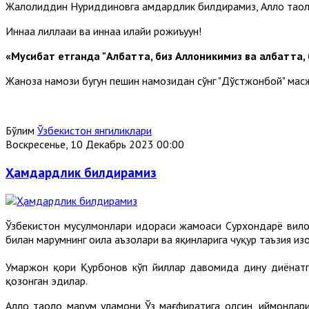
Жалолиддин Нуриддиновга ҳамдардлик билдирамиз, Аллоҳ таол
Иннаа лиллааҳи ва иннаа илайҳи рожиъуун!
«Мусибат етганда "Албатта, биз Аллоҳникимиз ва албатта, 
Жаноза намози бугун пешин намозидан сўнг "Дўстжонбой" мас
Бўлим
Ўзбекистон янгиликлари
Воскресенье, 10 Декабрь 2023 00:00
Ҳамдардлик билдирамиз
Ўзбекистон мусулмонлари идораси жамоаси Сурхондарё вил
билан марҳумнинг оила аъзолари ва яқинларига чуқур таъзия изҳ
Умаржон қори Қурбонов кўп йиллар давомида дину диёнатга
қозонган эдилар.
Аллоҳ таоло марҳум уламони Ўз мағфиратига олсин, иймонлар