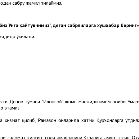
одан сабру жамил тилаймиз.
биз Унга қайтувчимиз", деган сабрлиларга хушхабар беринг»
жидида ўқилади.
ояти Денов тумани "Илонсой" жоме масжиди имом ноиби Умар
ор этамиз.
 хизмат қилиб, Рамазон ойларида хатми Қуръонларга ўтдила
ини саломат қилсин, солиҳ амалларини ўзларига ҳамроҳ этсин.