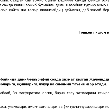
га сажда қилиш вожиб бўлмайди деди. Жавобинг тўғрику аммо Н
Тошкент ислом и
обайнида диний-маърифий соҳада хизмат қилган Жалолидд
арига, яқинларига, чуқур ва самимий таъзия изҳор этади.
 айлаб, Ўз мағфиратига олсин, барча саҳву хатоларини кечирс
и, уламолари, имом-домлалари ва ўқитувчи-мударрислари номи