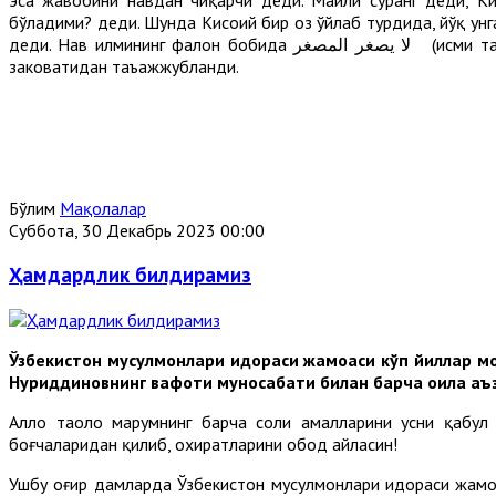
бўладими? деди. Шунда Кисоий бир оз ўйлаб турдида, йўқ ун
деди. Наҳв илмининг фалон бобида لا يصغر المصغر (исми тасғир қайта яна тасғир қилинмайди ) дейилган, деб жавоб берди. Имоми Муҳаммад роҳматуллоҳи алайҳи уни
заковатидан таъажжубланди.
Бўлим
Мақолалар
Суббота, 30 Декабрь 2023 00:00
Ҳамдардлик билдирамиз
Ўзбекистон мусулмонлари идораси жамоаси кўп йиллар м
Нуриддиновнинг вафоти муносабати билан барча оила аъзол
Аллоҳ таоло марҳумнинг барча солиҳ амалларини ҳусни қабул
боғчаларидан қилиб, охиратларини обод айласин!
Ушбу оғир дамларда Ўзбекистон мусулмонлари идораси жамоас