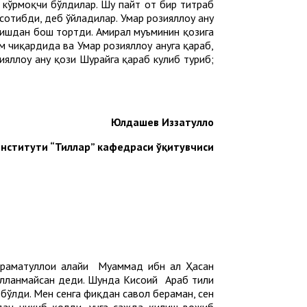
б кўрмоқчи бўлдилар. Шу пайт от бир титраб
сотибди, деб ўйладилар. Умар розияллоҳу анҳу
ришдан бош тортди. Амирал муъминин қозига
 чиқардида ва Умар розияллоҳу анҳуга қараб,
яллоҳу анҳу қози Шурайҳга қараб кулиб туриб;
Юлдашев Иззатуллоҳ
нститути “Тиллар” кафедраси ўқитувчиси
раҳматуллоҳи алайҳи Муҳаммад ибн ал Ҳасан
уғулланмайсан деди. Шунда Кисоий Араб тили
бўлди. Мен сенга фиқҳдан савол бераман, сен
идан чиқиб қолди, унга сажда қилиш вожиб