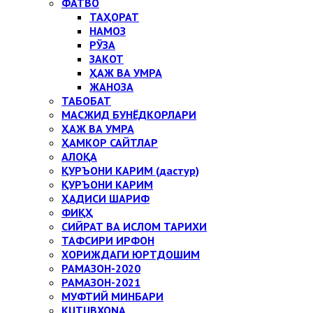
ФАТВО
ТАҲОРАТ
НАМОЗ
РЎЗА
ЗАКОТ
ҲАЖ ВА УМРА
ЖАНОЗА
ТАБОБАТ
МАСЖИД БУНЁДКОРЛАРИ
ҲАЖ ВА УМРА
ҲАМКОР САЙТЛАР
АЛОҚА
ҚУРЪОНИ КАРИМ (дастур)
ҚУРЪОНИ КАРИМ
ҲАДИСИ ШАРИФ
ФИҚҲ
СИЙРАТ ВА ИСЛОМ ТАРИХИ
ТАФСИРИ ИРФОН
ХОРИЖДАГИ ЮРТДОШИМ
РАМАЗОН-2020
РАМАЗОН-2021
МУФТИЙ МИНБАРИ
KUTUBXONA