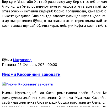
Бир куни Умар ибн Хаттоб розияллоҳу анҳу бир от сотиб олди
ўлиб қолди. Умар розияллоҳу анҳунинг нафси отни эгасига қайта
отни эгасини кетидан қидириб бориб топдиларда, қайтариб б
шикоят қилдилар. Ўша пайтда адолат қилишда шуҳрат қозонган қ
агар эътирозингиз бўлса, отни эгасига асли тирик ҳолида қайта
қози аслида шундай бўлиши керак деб, уни Куфага қози этиб 
Бўлим
Мақолалар
Пятница, 23 Февраль 2024 00:00
Имоми Кисоийнинг заковати
Имоми Муҳаммад ибн ал Ҳасан роҳматуллоҳи алайҳи билан Кис
роҳматуллоҳи алайҳнинг холасининг ўғли эди. Муҳаммад Кисоий
сарф - наҳвсини пухта билган киши бошқа илмларни ҳам бемало
эса жавобини наҳвдан чиқарчи деди. Майли сўранг деди, К