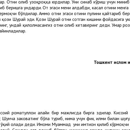
лар. Отни олиб узоқроққа юрдилар. Уни синаб кўриш учун мини
риб беришга ундарди. От эгаси мени алдабди, касал отини менга 
ермоқчи бўлдилар. Аммо отни эгаси отини пулини қайтариб бе
ози Шурайҳ эди. Қози Шурайҳ отни сотган кишини фойдасига ҳукм
ринг, ундай қилолмасангиз отни олиб кетаверинг деди. Умар рози
тайинладилар.
Тошкент ислом и
оий роҳматуллоҳи алайҳи бир мажлисда бирга эдилар. Кисоий 
га; Шунча заковатинг бўла туриб, нима учун фиқҳ илми билан ш
л ўқий олади деди. Имоми Муҳаммад уни имтиҳон қилиб кўрмоқчи 
исоий. Саждаи саҳв вожиб бўлган кишининг сажда қилиши эс