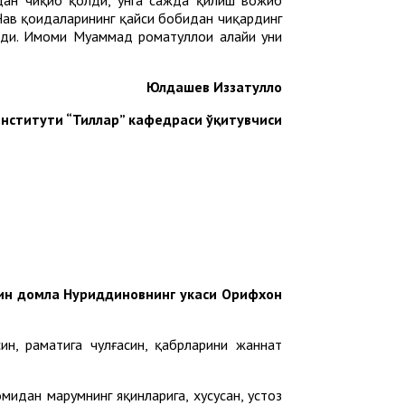
аҳв қоидаларининг қайси бобидан чиқардинг
Юлдашев Иззатуллоҳ
нститути “Тиллар” кафедраси ўқитувчиси
ин домла Нуриддиновнинг укаси Орифхон
ин, раҳматига чулғасин, қабрларини жаннат
дан марҳумнинг яқинларига, хусусан, устоз