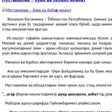
Жонажон Ватанимиз – Ўзбекистон Республикаси ўзининг давла
юртимиз учун ўз тақдирининг ҳақиқий эгаси бўлиб, қадр-қим
этиш имкониятини яратди.
Истиқлол туфайли жаннатмакон мамлакатимизда Ислом дини
Миллий ва диний қадриятлар тикланди, масжид ва мадраса
мусулмонларнинг эмин – эркин ибодат қилишлари, диний таъ
учун ҳамма шароитлар яратилди. Эътиқод эркинлиги қонуний р
Рамазон ва Қурбон ҳайитларининг биринчи кунлари дам олиш 
Ана шу имкониятлардан тўғри фойдаланиш ва бу буюк неъмат
ҳисса қўшиш барчамиз учун ҳам қарз, ҳам фарздир.
Мустақиллик ва ибодатларни эмин-эркин адо этиш неъматига 
“…агар
(берган неъматларимга)
шукр қилсангиз, албатта,
(ул
Муборак ҳадиси шарифда Пайғамбаримиз алайҳиссалом:
«Ким инсонларга улардан кўрган яхшиликлари эвазига шу