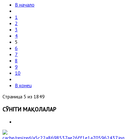
В начало
1
2
3
4
5
6
7
8
9
10
В конец
Страница 5 из 1849
СЎНГГИ МАҚОЛАЛАР