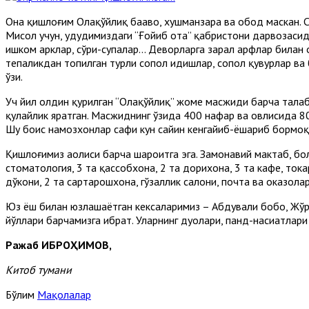
Она қишлоғим Олақўйлиқ баҳаво, хушманзара ва обод маскан. 
Мисол учун, ҳудудимиздаги “Ғойиб ота” қабристони дарвозасида
ишком арклар, сўри-супалар... Деворларга зарҳал ҳарфлар била
тепаликдан топилган турли сопол идишлар, сопол қувурлар ва
ўзи.
Уч йил олдин қурилган “Олақўйлиқ” жоме масжиди барча талаб
қулайлик яратган. Масжиднинг ўзида 400 нафар ва ҳовлисида 80
Шу боис намозхонлар сафи кун сайин кенгайиб-ёшариб бормоқ
Қишлоғимиз аҳолиси барча шароитга эга. Замонавий мактаб, бол
стоматология, 3 та қассобхона, 2 та дорихона, 3 та кафе, ток
дўкони, 2 та сартарошхона, гўзаллик салони, почта ва ҳоказо
Юз ёш билан юзлашаётган кексаларимиз – Абдували бобо, Жўра
йўллари барчамизга ибрат. Уларнинг дуолари, панд-насиҳатлари
Ражаб ИБРОҲИМОВ,
Китоб тумани
Бўлим
Мақолалар