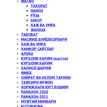
ФАТВО
ТАҲОРАТ
НАМОЗ
РЎЗА
ЗАКОТ
ҲАЖ ВА УМРА
ЖАНОЗА
ТАБОБАТ
МАСЖИД БУНЁДКОРЛАРИ
ҲАЖ ВА УМРА
ҲАМКОР САЙТЛАР
АЛОҚА
ҚУРЪОНИ КАРИМ (дастур)
ҚУРЪОНИ КАРИМ
ҲАДИСИ ШАРИФ
ФИҚҲ
СИЙРАТ ВА ИСЛОМ ТАРИХИ
ТАФСИРИ ИРФОН
ХОРИЖДАГИ ЮРТДОШИМ
РАМАЗОН-2020
РАМАЗОН-2021
МУФТИЙ МИНБАРИ
KUTUBXONA