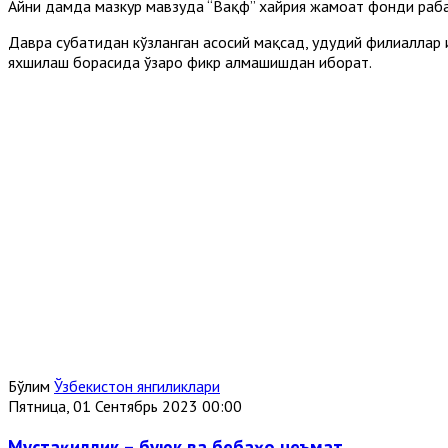
Айни дамда мазкур мавзуда “Вақф” хайрия жамоат фонди раҳба
Давра суҳбатидан кўзланган асосий мақсад, ҳудудий филиалла
яхшилаш борасида ўзаро фикр алмашишдан иборат.
Бўлим
Ўзбекистон янгиликлари
Пятница, 01 Сентябрь 2023 00:00
Мустақиллик – буюк ва бебаҳо неъмат