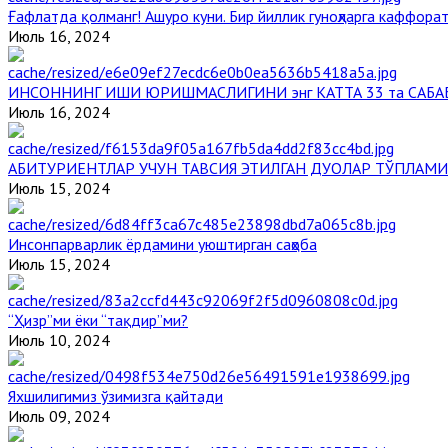
Ғафлатда қолманг! Ашуро куни. Бир йиллик гуноҳларга каффорат
Июль 16, 2024
ИНСОННИНГ ИШИ ЮРИШМАСЛИГИНИ энг КАТТА 33 та САБА
Июль 16, 2024
АБИТУРИЕНТЛАР УЧУН ТАВСИЯ ЭТИЛГАН ДУОЛАР ТЎПЛАМИ
Июль 15, 2024
Инсонпарварлик ёрдамини уюштирган саҳоба
Июль 15, 2024
“Ҳизр”ми ёки “тақдир”ми?
Июль 10, 2024
Яхшилигимиз ўзимизга қайтади
Июль 09, 2024