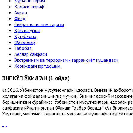
Қуръони карим
Ҳадиси шариф
Ақида
Фиқҳ
Сийрат ва ислом тарихи
Ҳаж ва умра
Кутубхона
Фатволар
Табобат
Аёллар саҳифаси
Экстремизм ва терроризм - тарраққиёт кушандаси
Хориждаги юртдошим
ЭНГ КЎП ЎҚИЛГАН (1 ойда)
© 2016. Ўзбекистон мусулмонлари идораси. Оммавий ахборот 
хоҳлаганча фойдаланишингиз мумкин. Бизнинг асосий мақсадими
беришингизни сўраймиз: “Ўзбекистон мусулмонлари идораси рас
саҳифасига йўналтирилган бўлиши, “хабар беради” сўз бирикмас
Унутманг, маълумот олинганда манзил ва муаллифни кўрсатмасл