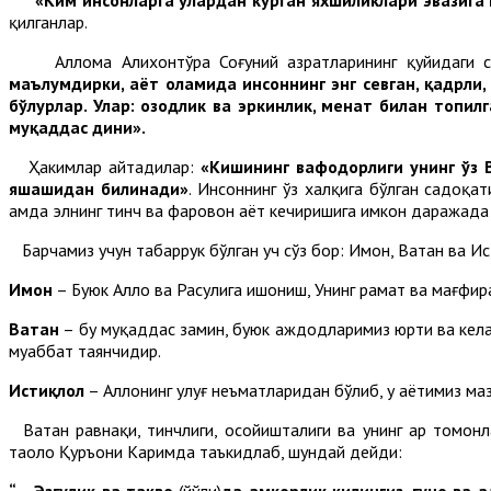
қилганлар.
Аллома Алихонтўра Соғуний ҳазратларининг қуйидаги сўз
маълумдирки, ҳаёт оламида инсоннинг энг севган, қадрли
бўлурлар. Улар: озодлик ва эркинлик, меҳнат билан топил
муқаддас дини».
Ҳакимлар айтадилар:
«Кишининг вафодорлиги унинг ўз В
яшашидан билинади»
. Инсоннинг ўз халқига бўлган садоқа
ҳамда элнинг тинч ва фаровон ҳаёт кечиришига имкон даражада 
Барчамиз учун табаррук бўлган уч сўз бор: Имон, Ватан ва Ист
Имон
– Буюк Аллоҳ ва Расулига ишониш, Унинг раҳмат ва мағф
Ватан
– бу муқаддас замин, буюк аждодларимиз юрти ва кела
муҳаббат таянчидир.
Истиқлол
– Аллоҳнинг улуғ неъматларидан бўлиб, у ҳаётимиз 
Ватан равнақи, тинчлиги, осойишталиги ва унинг ҳар томонл
таоло Қуръони Каримда таъкидлаб, шундай дейди:
“… Эзгулик ва тақво
(йўли)
да ҳамкорлик қилингиз, гуноҳ ва