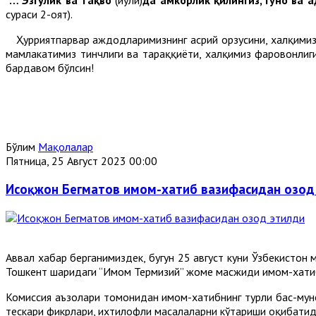
сураси 2-оят).
Ҳурриятпарвар аждодларимизнинг асрий орзусини, халқимизнин
мамлакатимиз тинчлиги ва тараққиёти, халқимиз фаровонлиги
бардавом бўлсин!
Бўлим
Мақолалар
Пятница, 25 Август 2023 00:00
Исоқжон Бегматов имом-хатиб вазифасидан озод
Аввал хабар берганимиздек, бугун 25 август куни Ўзбекисто
Тошкент шаҳридаги “Имом Термизий” жоме масжиди имом-хатиб
Комиссия аъзолари томонидан имом-хатибнинг турли баҳс-муно
тескари фикрлари, ихтилофли масалаларни кўтариши оқибатида