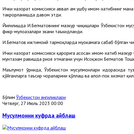
Ички назорат комиссияси аввал ҳам ушбу имом-хатибнинг мана 
такрорланишда давом этди.
Йиғилишда И.Бегматовнинг мазкур чиқишлари Ўзбекистон мус
фикр-мулоҳазалари экани таъкидланди.
И.Бегматов ижтимоий тармоқларда муҳокамага сабаб бўлган ч
Ички назорат комиссияси қарорига асосан имом-хатиб мазкур
мунтазам равишда риоя этмагани учун Исоқжон Бегматов Тош
Маълумот ўрнида, Ўзбекистон мусулмонлари идорасида туз
қўйганларга таъсир чораларини қўллаш ва ҳалол-пок хизмат қи
Бўлим
Ўзбекистон янгиликлари
Четверг, 27 Июль 2023 00:00
Мусулмонни куфрда айблаш