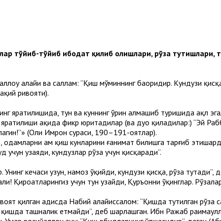
нлар тўйиб-тўйиб ибодат қилиб олишлари, рўза тутишлари, 
аллоҳу алайҳи ва саллам: “Қиш мўминнинг баҳоридир. Кундузи қисқ
ақий ривояти).
нг яратилишида, тун ва куннинг ўрин алмашиб туришида ақл эгал
г яратилиши ҳақида фикр юритадилар (ва дуо қиладилар:) “Эй Рабб
лагин!”» (Оли Имрон сураси, 190–191-оятлар).
, одамларни ҳам қиш кунларини ғанимат билишга тарғиб этишарди
д учун узаяди, кундузлар рўза учун қисқаради”.
 Унинг кечаси узун, намоз ўқийди, кундузи қисқа, рўза тутади”, д
ҳли! Қироатларингиз учун тун узайди, Қуръонни ўқинглар. Рўзалар
оят қилган ҳадисда Набий алайҳиссалом: “Қишда тутилган рўза с
 қишда ташналик етмайди”, деб шарҳлашган. Ибн Ражаб раҳимаҳулл
 Умар розийаллоҳу анҳу: “Қиш обидларнинг ўлжасидир”, деган (Аб