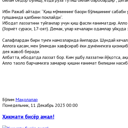
Ибн Ражаб айтади: “Қиш мўминнинг баҳори бўлишининг сабаби
гулшанида қалбини поклайди”.
Ибодат лаззатини туйганлар учун қиш фасли ғаниматдир. Аллоҳ 
(Зориёт сураси, 17-оят). Демак, улар кечалари одамлар уйқуд
Салафлардан бири тунги намозларида йиғларди. Шундай кечала
Аллоҳга қасам, мен ўлимдан хавфсираб ёки дунёингизга қизиқиб
дея жавоб беради.
Албатта, ибодатда лаззат бор. Ким ушбу лаззатни йўқотса, ҳақи
Аллоҳ таоло барчамизга замҳарир қишни ғанимат билишни насиб
Бўлим
Мақолалар
Понедельник, 11 Декабрь 2023 00:00
Ҳикмати бисёр амал!