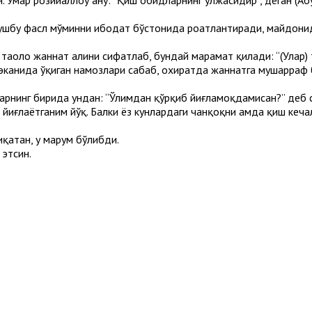
 ушбу фасл мўминни ибодат бўстонида роҳатлантиради, майдони
таоло жаннат аҳлини сифатлаб, бундай марҳамат қилади: “(Улар) 
а эканида ўқиган намозлари сабаб, охиратда жаннатга мушарраф 
рнинг бирида ундан: “Ўлимдан қўрқиб йиғламоқдамисан?” деб сў
 йиғлаётганим йўқ. Балки ёз кунлардаги чанқоқни ҳамда қиш кеч
қатан, у маҳрум бўлибди.
 этсин.