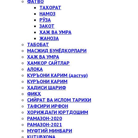
ФАТВО
ТАҲОРАТ
НАМОЗ
РЎЗА
ЗАКОТ
ҲАЖ ВА УМРА
ЖАНОЗА
ТАБОБАТ
МАСЖИД БУНЁДКОРЛАРИ
ҲАЖ ВА УМРА
ҲАМКОР САЙТЛАР
АЛОҚА
ҚУРЪОНИ КАРИМ (дастур)
ҚУРЪОНИ КАРИМ
ҲАДИСИ ШАРИФ
ФИҚҲ
СИЙРАТ ВА ИСЛОМ ТАРИХИ
ТАФСИРИ ИРФОН
ХОРИЖДАГИ ЮРТДОШИМ
РАМАЗОН-2020
РАМАЗОН-2021
МУФТИЙ МИНБАРИ
KUTUBXONA