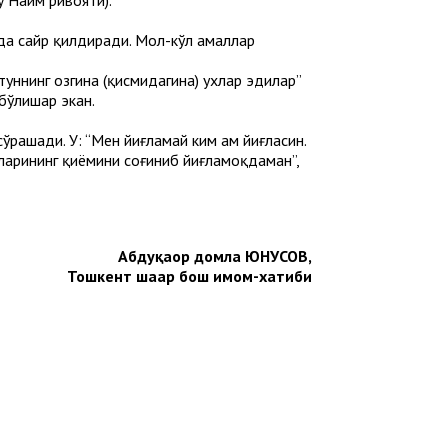
да сайр қилдиради. Мол-кўл амаллар
туннинг озгина (қисмидагина) ухлар эдилар”
бўлишар экан.
рашади. У: “Мен йиғламай ким ҳам йиғласин.
аларининг қиёмини соғиниб йиғламоқдаман”,
Абдуқаҳҳор домла ЮНУСОВ,
Тошкент шаҳар бош имом-хатиби