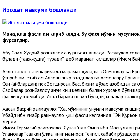
Ибодат мавсуми бошланди
Мана, қиш фасли ҳам кириб келди. Бу фасл мўмин-мусулмо
фурсатдир.
Абу Саид Худрий розияллоҳу анҳу ривоят қилади. Расулуллоҳ солл
бўлади (таҳажжудга) туради”, деб марҳамат қилдилар (Имом Байҳ
Аллоҳ таоло ояти каримада марҳамат қилади: «Осмонлар ва Ерни
ўтириб ҳам, ётиб ҳам Аллоҳни зикр этадилар ва осмонлару Ернин
Сен (айблардан) пок Зотдирсан. Бас, бизни дўзах азобидан сақ
Саҳобалар розийаллоҳу анҳум қиш келиши билан хурсанд бўлишар
фасли хуш келибди. Унда барака нозил бўлади, кечалар таҳажжу
Ҳасан Басрий раҳимаҳуллоҳ: “Ҳа, мўмининг унумли мавсуми қишдир.
Убайд ибн Умайр раҳимаҳуллоҳ қиш фасли келганида: “Эй Қуръон а
дерди.
Имом Термизий раҳимаҳуллоҳ “Сунан”ида Омир ибн Масъуддан рив
Уламолар “салқин ўлжа”нинг маъноси: “енгил, сабаби рўзадорга
билан бедор бўлиш), ёзда рўза тутиш билан баробардир”, деган.