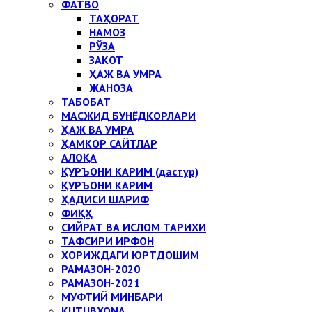
ФАТВО
ТАҲОРАТ
НАМОЗ
РЎЗА
ЗАКОТ
ҲАЖ ВА УМРА
ЖАНОЗА
ТАБОБАТ
МАСЖИД БУНЁДКОРЛАРИ
ҲАЖ ВА УМРА
ҲАМКОР САЙТЛАР
АЛОҚА
ҚУРЪОНИ КАРИМ (дастур)
ҚУРЪОНИ КАРИМ
ҲАДИСИ ШАРИФ
ФИҚҲ
СИЙРАТ ВА ИСЛОМ ТАРИХИ
ТАФСИРИ ИРФОН
ХОРИЖДАГИ ЮРТДОШИМ
РАМАЗОН-2020
РАМАЗОН-2021
МУФТИЙ МИНБАРИ
KUTUBXONA