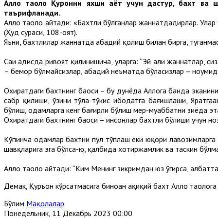
Аллоҳ таоло Қуронни яхши ҳаёт учун дастур, бахт ва 
таърифланади.
Аллоҳ таоло айтади: «Бахтли бўлганлар жаннатдадирлар. Улар 
(Ҳуд сураси, 108-оят).
Яъни, бахтлилар жаннатда абадий қолиш билан бирга, туганмас
Саҳиҳ ҳадисда ривоят қилинишича, уларга: “Эй аҳли жаннатлар,
– бемор бўлмайсизлар, абадий неъматда бўласизлар – ноумид 
Охиратдаги бахтнинг баҳоси – бу дунёда Аллоҳга банда эканини
сабр қилиши, ўзини тўла-тўкис ибодатга бағишлаши, Яратга
бўлиш, одамларга кенг бағирли бўлиш меҳр-муҳаббатни зиёда эт
Охиратдаги бахтнинг баҳоси – инсонлар бахтли бўлиши учун но
Кўпинча одамлар бахтни пул тўплаш ёки юқори лавозимларга э
шавқларига эга бўлса-ю, қалбида хотиржамлик ва таскин бўлм
Аллоҳ таоло айтади: “Ким Менинг зикримдан юз ўгирса, албатта, 
Демак, Қуръон кўрсатмасига биноан ҳақиқий бахт Аллоҳ таолог
Бўлим
Мақолалар
Понедельник, 11 Декабрь 2023 00:00