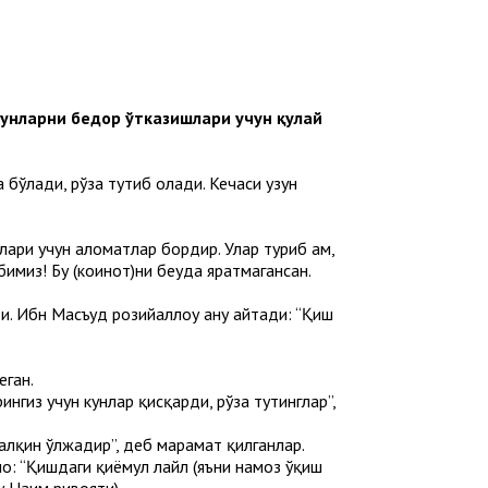
тунларни бедор ўтказишлари учун қулай
а бўлади, рўза тутиб олади. Кечаси узун
ари учун аломатлар бордир. Улар туриб ҳам,
имиз! Бу (коинот)ни беҳуда яратмагансан.
. Ибн Масъуд розийаллоҳу анҳу айтади: “Қиш
еган.
ингиз учун кунлар қисқарди, рўза тутинглар”,
алқин ўлжадир”, деб марҳамат қилганлар.
оҳ: “Қишдаги қиёмул лайл (яъни намоз ўқиш
у Наим ривояти).