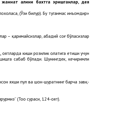
 жаннат аҳлини бахтга эришганлар, дея
хоҳласа, (Ўзи билур). Бу туганмас инъомдир»
злар – қаримайсизлар, абадий соғ бўласизлар
, оятларда киши розилик ҳолатига етиши учун
ишишга сабаб бўлади. Шунингдек, кечиримли
сон яхши пул ва шон-шуҳратнинг барча завқ-
урмиз” (Тоҳо сураси, 124-оят).