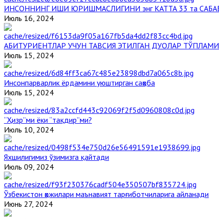
ИНСОННИНГ ИШИ ЮРИШМАСЛИГИНИ энг КАТТА 33 та САБА
Июль 16, 2024
АБИТУРИЕНТЛАР УЧУН ТАВСИЯ ЭТИЛГАН ДУОЛАР ТЎПЛАМИ
Июль 15, 2024
Инсонпарварлик ёрдамини уюштирган саҳоба
Июль 15, 2024
“Ҳизр”ми ёки “тақдир”ми?
Июль 10, 2024
Яхшилигимиз ўзимизга қайтади
Июль 09, 2024
Ўзбекистон ҳожилари маънавият тарғиботчиларига айланади
Июнь 27, 2024