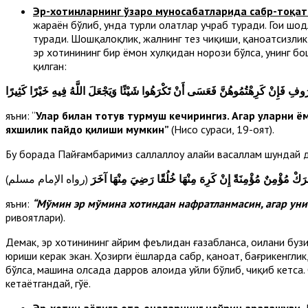
Эр-хотинларнинг ўзаро муносабатларида сабр-тоқат
жараён бўлиб, унда турли ҳолатлар учраб туради. Гоҳи шо
туради. Шошқалоқлик, жаҳлнинг тез чиқиши, қаноатсизли
эр хотинининг бир ёмон хулқидан норози бўлса, унинг бо
қилган:
وفِ فَإِنْ كَرِهْتُمُوهُنَّ فَعَسَى أَنْ تَكْرَهُوا شَيْئًا وَيَجْعَلَ اللَّهُ فِيهِ خَيْرًا كَثِيرًا
яъни: “
Улар билан тотув турмуш кечирингиз. Агар уларни ёмо
яхшилик пайдо қилиши мумкин”
(Нисо сураси, 19-оят).
Бу борада Пайғамбаримиз саллаллоҳу алайҳи васаллам шундай 
فْرَكْ مُؤْمِنٌ مُؤْمِنَةً إِنْ كَرِهَ مِنْهَا خُلُقًا رَضِيَ مِنْهَا آخَرَ
яъни:
“Мўмин эр мўмина хотиндан нафратланмасин, агар уни
ривоятлари).
Демак, эр хотинининг айрим феълидан ғазабланса, оилани бузи
юриши керак экан. Ҳозирги ёшларда сабр, қаноат, бағрикенгли
бўлса, машина олсада дарров алоҳида уйли бўлиб, чиқиб кетса
кетаётгандай, гўё.
Эр-хотин ҳаётига ота-оналарнинг ноўрин аралашуви
.