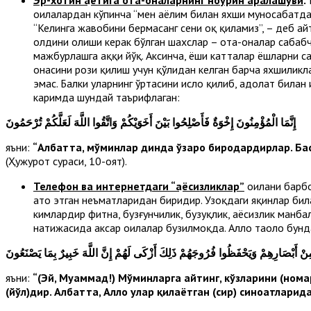
оилалардан кўпинча “мен аёлим билан яхши муносабатдам
“Келинга жавобини бермасанг сени оқ қиламиз”, – деб айт
олдини олиши керак бўлган шахслар – ота-оналар сабаб
мажбурлашга ҳаққи йўқ. Аксинча, ёши катталар ёшларни с
онасини рози қилиш учун қўлидан келган барча яхшиликл
эмас. Балки уларнинг ўртасини ислоҳ қилиб, адолат била
каримда шундай таърифлаган:
إِنَّمَا الْمُؤْمِنُونَ إِخْوَةٌ فَأَصْلِحُوا بَيْنَ أَخَوَيْكُمْ وَاتَّقُوا اللَّهَ لَعَلَّكُمْ تُرْحَمُونَ
яъни:
“Албатта, мўминлар динда ўзаро биродардирлар. Бас, 
(Ҳужурот сураси, 10-оят).
Телефон ва интернетдаги “ҳаёсизликлар”
оилани барбо
ато этган неъматларидан биридир. Узоқдаги яқинлар била
кимлардир фитна, бузғунчилик, бузуқлик, ҳаёсизлик манб
натижасида аксар оилалар бузилмоқда. Аллоҳ таоло бунд
ِنْ أَبْصَارِهِمْ وَيَحْفَظُوا فُرُوجَهُمْ ذَلِكَ أَزْكَى لَهُمْ إِنَّ اللَّهَ خَبِيرٌ بِمَا يَصْنَعُونَ
яъни:
“
(Эй, Муҳаммад!) Мўминларга айтинг, кўзларини (нома
(йўл)дир. Албатта, Аллоҳ улар қилаётган (сир) синоатлари