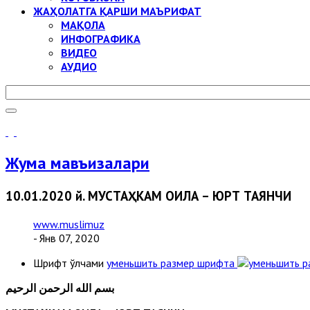
ЖАҲОЛАТГА ҚАРШИ МАЪРИФАТ
МАҚОЛА
ИНФОГРАФИКА
ВИДЕО
АУДИО
Жума мавъизалари
10.01.2020 й. МУСТАҲКАМ ОИЛА – ЮРТ ТАЯНЧИ
www.muslimuz
- Янв 07, 2020
Шрифт ўлчами
уменьшить размер шрифта
بسم الله الرحمن الرحيم