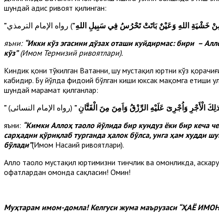
шундай ҳадис ривоят қилинган:
"َتْ مِنْ خَشْيَةِ اللهِ وَعَيْنٌ بَاتَتْ تَحْرُسُ فِي سَبِيلِ اللهِ
яъни:
“Икки кўз эгасини дўзах оташи куйдирмас: бири – Алл
кўз”
(Имом Термизий ривоятлари).
Киндик қони тўкилган Ватанни, шу мустақил юртни кўз қорачиғ
кабидир. Бу йўлда фидоий бўлган киши юксак мақомга етиши ул
шундай марҳамат қилганлар:
" كَ الْأَجْرِ وَاُجْرِىَ عَلَيْهِ الرِّزْقُ وَاَمِنَ مِنَ الْفَتَّانِ
яъни:
“Кимки Аллоҳ таоло йўлида бир кундуз ёки бир кеча че
сарҳадни қўриқлаб турганда ҳалок бўлса, унга ҳам худди 
бўлади”
(Имом Насаий ривоятлари).
Аллоҳ таоло мустақил юртимизни тинчлик ва омонликда, аскару
офатлардан омонда сақласин! Омин!
Муҳтарам имом-домла! Келгуси жума маърузаси “ҲАЁ ИМ