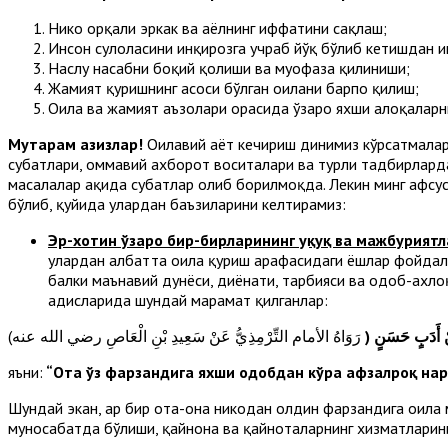
Никоҳ орқали эркак ва аёлнинг иффатини сақлаш;
Инсон сулоласини инқирозга учраб йўқ бўлиб кетишдан ҳ
Наслу насабни боқий қолиши ва муҳофаза қилиниши;
Жамият қуришнинг асоси бўлган оилани барпо қилиш;
Оила ва жамият аъзолари орасида ўзаро яхши алоқаларн
Муҳтарам азизлар!
Оилавий ҳаёт кечириш динимиз кўрсатмалари
суҳбатлари, оммавий ахборот воситалари ва турли тадбирларда 
масалалар ҳақида суҳбатлар олиб борилмоқда. Лекин минг афс
бўлиб, қуйида улардан баъзиларини келтирамиз:
Эр-хотин ўзаро бир-бирларининг ҳуқуқ ва мажбурият
улардан албатта оила қуриш арафасидаги ёшлар фойдала
балки маънавий дунёси, диёнати, тарбияси ва одоб-ахлоқ
ҳадисларида шундай марҳамат қилганлар:
 مِنْ أَدَبٍ حَسَنٍ
яъни:
“
О
та ўз фарзандига яхши одобдан
кўра
афзалроқ нарс
Шундай экан, ҳар бир ота-она никоҳдан олдин фарзандига оила
муносабатда бўлиши, қайнона ва қайноталарнинг хизматларини