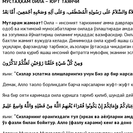
МУСТАҲКАМ ОИЛА –
ЮРТ ТАЯНЧИ
، ةُ
Муҳтарам жамоат!
Оила – инсоният тарихининг ҳамма даврлари
одоб ва ижтимоий муносабатларни оилада ўзлаштиради ҳамда 
ва эзгуликка йўналтириш оиланинг муқаддас вазифасидир. Оила 
бахтли жамият вужудга келади. Динимизда оила қуриб яшаш са
ҳуқуқлари, фарзандлар тарбияси, аъзолари ўртасида чиқадиган
таоло оила қуриб яшаш инсоний фитратга мувофиқ эканини эсл
وَمِنْ كُلِّ شَيْءٍ خَلَقْنَا زَوْجَيْنِ لَعَلَّكُمْ تَذَكَّرُونَ
яъни:
“
Сизлар эслатма олишларингиз учун Биз ҳар бир нар
Демак, Аллоҳ таоло борлиқдаги барча нарсаларни жуфт-жуфт қил
Яна бир ояти каримада оила қуришга тарғиб қилиб, шундай дей
َادِكُمْ وَإِمَائِكُمْ إِنْ يَكُونُوا فُقَرَاءَ يُغْنِهِمُ اللَّهُ مِنْ فَضْلِهِ وَاللَّهُ وَاسِعٌ عَلِيمٌ
яъни:
“
Сизларнинг орангиздаги тул (эркак ва аёл)ларни ҳам
ўз фазли билан бойитур. Аллоҳ (фазлу карами) кенг ва доно
Аллома Муҳаммад Мутаваллий Шаъровий раҳматуллоҳи алайҳ маз