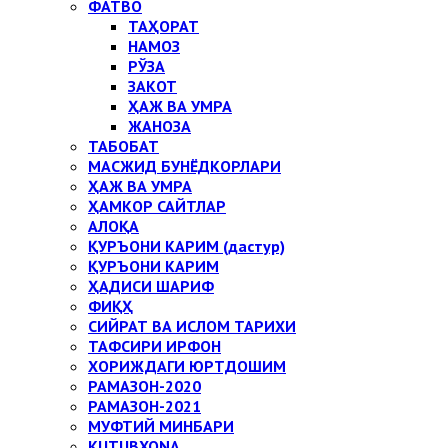
ФАТВО
ТАҲОРАТ
НАМОЗ
РЎЗА
ЗАКОТ
ҲАЖ ВА УМРА
ЖАНОЗА
ТАБОБАТ
МАСЖИД БУНЁДКОРЛАРИ
ҲАЖ ВА УМРА
ҲАМКОР САЙТЛАР
АЛОҚА
ҚУРЪОНИ КАРИМ (дастур)
ҚУРЪОНИ КАРИМ
ҲАДИСИ ШАРИФ
ФИҚҲ
СИЙРАТ ВА ИСЛОМ ТАРИХИ
ТАФСИРИ ИРФОН
ХОРИЖДАГИ ЮРТДОШИМ
РАМАЗОН-2020
РАМАЗОН-2021
МУФТИЙ МИНБАРИ
KUTUBXONA