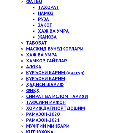
ФАТВО
ТАҲОРАТ
НАМОЗ
РЎЗА
ЗАКОТ
ҲАЖ ВА УМРА
ЖАНОЗА
ТАБОБАТ
МАСЖИД БУНЁДКОРЛАРИ
ҲАЖ ВА УМРА
ҲАМКОР САЙТЛАР
АЛОҚА
ҚУРЪОНИ КАРИМ (дастур)
ҚУРЪОНИ КАРИМ
ҲАДИСИ ШАРИФ
ФИҚҲ
СИЙРАТ ВА ИСЛОМ ТАРИХИ
ТАФСИРИ ИРФОН
ХОРИЖДАГИ ЮРТДОШИМ
РАМАЗОН-2020
РАМАЗОН-2021
МУФТИЙ МИНБАРИ
KUTUBXONA