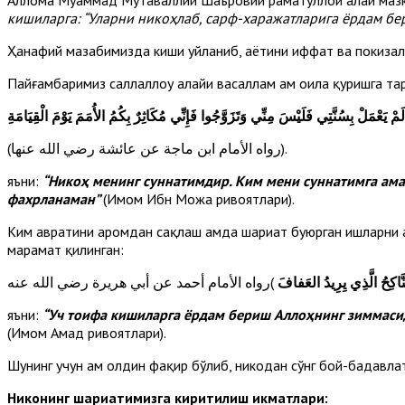
кишиларга: “Уларни никоҳлаб, сарф-харажатларига ёрдам бер
Ҳанафий мазҳабимизда киши уйланиб, ҳаётини иффат ва покиза
Пайғамбаримиз саллаллоҳу алайҳи васаллам ҳам оила қуришга та
مْ يَعْمَلْ بِسُنَّتِي فَلَيْسَ مِنِّي وَتَزَوَّجُوا فَإِنِّي مُكَاثِرٌ بِكُمُ الأُمَمَ يَوْمَ الْقِيَامَةِ
(رواه الأمام ابن ماجة عن عائشة رضي الله عنها).
яъни:
“Никоҳ менинг суннатимдир. Ким мени суннатимга амал
фахрланаман”
(Имом Ибн Можа ривоятлари).
Ким авратини ҳаромдан сақлаш ҳамда шариат буюрган ишларни 
марҳамат қилинган:
اكِحُ الَّذِي يِرِيدُ العَفافَ
яъни:
“Уч тоифа кишиларга ёрдам бериш Аллоҳнинг зиммаси
(Имом Аҳмад ривоятлари).
Шунинг учун ҳам олдин фақир бўлиб, никоҳдан сўнг бой-бадавла
Никоҳнинг шариатимизга киритилиш ҳикматлари: