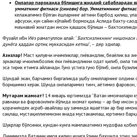
Оилалар пароканда бўлишига жиддий сабаблардан ян
умматнинг фитнаси (синови) бор. Умматимнинг фитнас
келажагимиз бўлган ёшларнинг ҳаётини барбод қилиш, у
афсуски, кун сайин кўпайиб бормоқда. Аслида бахту-сао
маънавий жиҳатдан инсон қашшоқ бўлиши – бахтсизликди
Фузайл ибн Иёз раҳматуллоҳи алайҳ: “
Бахтсизликнинг нишонаси қ
дунёга ҳаддан ортиқ муккасидан кетиш
”, – дер эдилар.
Азизлар!
Маст қилувчи ичимликлар, гиёҳвандлик, беҳаёлик ва 
эркаклар ичкиликбозлик ёки гиёҳвандликни одат қилиб, оила т
эса тирик етимга айланади. Гуноҳ устига гуноҳ бўлиб, оила бу
Шундай экан, барчамиз биргаликда ушбу омилларнинг олдини 
боришимиз керак. Шунда оилаларимиз тинч, ҳаётимиз фаровон
Муҳтарам жамоат!
14 январь юртимизда “Ватан ҳимоячилари к
равнақи ва фаровонлиги йўлида хизмат қилиш – ҳар бир инсон у
қорачиғидек асраб-авайлаш шу заминда яшаётган ҳар бир имон
сақлаш, мустақиллигимизни янада мустаҳкамлаш, юртимиз барқ
Шукрлар бўлсинки, кундан-кунга мамлакатимиз мудофаа қобили
Динимизда Ватанни ҳимоя қилиш ишига ўзини бахшида этиш энг 