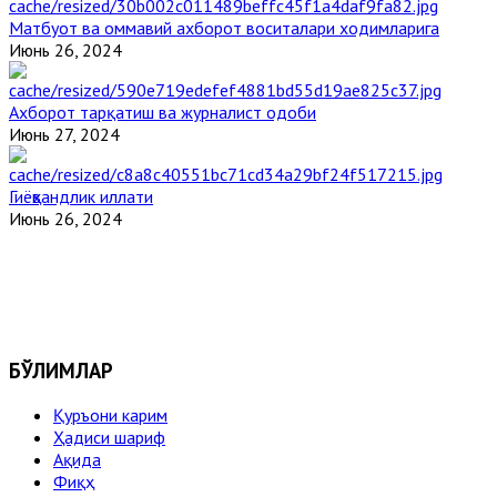
Матбуот ва оммавий ахборот воситалари ходимларига
Июнь 26, 2024
Ахборот тарқатиш ва журналист одоби
Июнь 27, 2024
Гиёҳвандлик иллати
Июнь 26, 2024
БЎЛИМЛАР
Қуръони карим
Ҳадиси шариф
Ақида
Фиқҳ