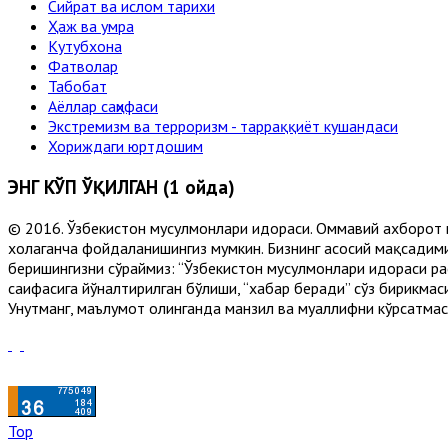
Сийрат ва ислом тарихи
Ҳаж ва умра
Кутубхона
Фатволар
Табобат
Аёллар саҳифаси
Экстремизм ва терроризм - тарраққиёт кушандаси
Хориждаги юртдошим
ЭНГ КЎП ЎҚИЛГАН (1 ойда)
© 2016. Ўзбекистон мусулмонлари идораси. Оммавий ахборот 
хоҳлаганча фойдаланишингиз мумкин. Бизнинг асосий мақсадими
беришингизни сўраймиз: “Ўзбекистон мусулмонлари идораси рас
саҳифасига йўналтирилган бўлиши, “хабар беради” сўз бирикмас
Унутманг, маълумот олинганда манзил ва муаллифни кўрсатмасл
Top