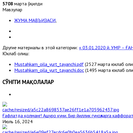
5708
марта ўқилди
Мавзулар
ЖУМА МАВЪИЗАСИ
,
Другие материалы в этой категории:
« 03.01.2020 й. УМР – Ғ
Юклаб олиш:
Mustahkam_oila_yurt_tayanchi.pdf
(2527 марта юклаб оли
Mustahkam_oila_yurt_tayanchi.doc
(1495 марта юклаб ол
СЎНГГИ МАҚОЛАЛАР
Ғафлатда қолманг! Ашуро куни. Бир йиллик гуноҳларга каффорат
Июль 16, 2024