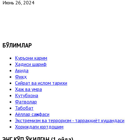
Июнь 26, 2024
БЎЛИМЛАР
Қуръони карим
Ҳадиси шариф
Ақида
Фиқҳ
Сийрат ва ислом тарихи
Ҳаж ва умра
Кутубхона
Фатволар
Табобат
Аёллар саҳифаси
Экстремизм ва терроризм - тарраққиёт кушандаси
Хориждаги юртдошим
ЭНГ КЎП ЎҚИЛГАН (1 ойда)