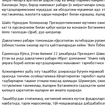
баҳоланди. Зеро, бирор мамлакат раҳбари ўз зиёратчилари ҳол
юртдошларимизнинг муқаддас ҳаж ибодатини мукаммал адо этиб
мустаҳкамлаш, жаҳолатга қарши маърифат билан курашиш, ёшла
Шайх Нуриддин Холиқназар Президентимизнинг юртимиз ҳожил
катта хурсандчилик билан қабул қилди ва жонажон Ватанимиз
Аллоҳ таолодан сўраб, дуо қилдилар.
Давлатимиз раҳбари томонидан кўрсатилган эътибордан руҳлан
ўзбекистонлик ҳожилар юртга қайтганларидан кейин “Янги Ўзбе
Ёдингизда бўлса, ўтган йилнинг 22 декабрида Президент Шав
ўтган ва унда давлатимиз раҳбари Ибрат домланинг “Уламо ғайра
умрага бориб келган юртдошларимиз маънавият тарғиботчиси 
Ҳожиларимиз ушбу эзгу ташаббус доирасида бугунги мураккаб
орасида тинчлик-осойишталикка йўналтирилган тарғибот ишлар
тадбирларни ташкил этишни мақсад қилишди. Шунингдек, ҳожил
тотувлигини таъминлаш, ёшларни Ватанимизга садоқатли қилиб
қилишга қаратилган ишларни ҳам амалга оширади.
Ташаббусдан эҳтиёжманд, ижтимоий ҳимояга муҳтож фуқароларга
навбатида, турли маросимлар, тўй-маъракаларда дабдабабозли