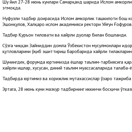
Шу йил 27-28 июнь кунлари Самарқанд шаҳрида Ислом ҳамкорл
этмоқда.
Нуфузли тадбир доирасида Ислом ҳамкорлик ташкилоти бош ко
Эшонқулов, Халқаро ислом академияси ректори Уйғун Ғофуров 
Тадбир Қуръон тиловати ва хайрли дуолар билан бошланди.
Сўзга чиққан Зайниддин домла Ўзбекистон мусулмонлари идор
қутловларини ўқиб эшиттириш баробарида хайрли тилакларин
Шунингдек, форумда юртимизда ёшлар таълим-тарбиясига қара
хайрли ишлар, хусусан, диний таълим муассасаларида талаба-
Тадбирда юртимиз ва хорижлик мутахассислар ўзаро тажриба
Эртага, 28 июнь куни мазкур тадбирнинг иккинчи босқичи ўтказ