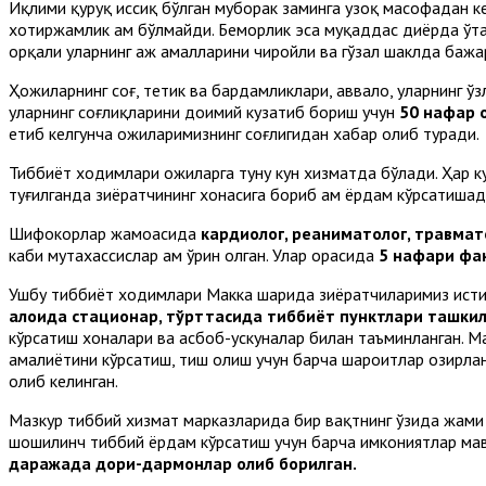
Иқлими қуруқ иссиқ бўлган муборак заминга узоқ масофадан кел
хотиржамлик ҳам бўлмайди. Беморлик эса муқаддас диёрда ўта
орқали уларнинг ҳаж амалларини чиройли ва гўзал шаклда баж
Ҳожиларнинг соғ, тетик ва бардамликлари, аввало, уларнинг ў
уларнинг соғлиқларини доимий кузатиб бориш учун
50 нафар 
етиб келгунча ҳожиларимизнинг соғлигидан хабар олиб туради.
Тиббиёт ходимлари ҳожиларга туну кун хизматда бўлади. Ҳар ку
туғилганда зиёратчининг хонасига бориб ҳам ёрдам кўрсатиша
Шифокорлар жамоасида
кардиолог, реаниматолог, травмато
каби мутахассислар ҳам ўрин олган. Улар орасида
5 нафари фан
Ушбу тиббиёт ходимлари Макка шаҳрида зиёратчиларимиз ист
алоҳида стационар, тўрттасида тиббиёт пунктлари ташкил
кўрсатиш хоналари ва асбоб-ускуналар билан таъминланган. М
амалиётини кўрсатиш, тиш олиш учун барча шароитлар ҳозирланг
олиб келинган.
Мазкур тиббий хизмат марказларида бир вақтнинг ўзида жам
шошилинч тиббий ёрдам кўрсатиш учун барча имкониятлар мав
даражада дори-дармонлар олиб борилган.