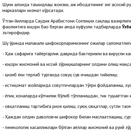
Шуни алоҳида таъкидлаш жоизки, ҳаж ибодатининг энг асосий
марказлари хизмат кўрсатади.
Ўтган йилларда Саудия Арабистони Соғлиқни сақлаш вазирлиги
фаолиятига юқори баҳо берган ҳамда нуфузли тадбирларда
Ўзб
эътирофидир.
Шу ўринда малакали шифокорларимизнинг ҳожилар саломатлиги
- Ҳаж сафарига тайёргарлик даврида бактерияли ва вирусли к
- юқори жисмоний ва ҳиссий зўриқишларнинг олдини олиш мақс
- қизиб ёки терлаб турганда совуқ сув ичишдан тийилиш;
- истиқомат жойларида совутгичлардан тўғри фойдаланиш, хусу
- ёпиқ хоналарда кўпчилик бўлиб тўпланишдан, тик тушаётган
- овқатланиш тартибига риоя қилиш, суюқ овқатлар, сутли тао
- Ҳаждан олдин даволовчи шифокор билан маслаҳатлашиш, сур
- гинекологик касалликлари бўлган аёллар жисмоний ва руҳий з