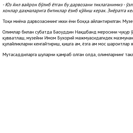
- Юз йил вайрон бўлиб ётган бу дарвозани тиклаганимиз - ўз
хонлар даҳмаларига битиклар ёзиб қўйиш керак. Зиёратга ке
Тоқи миёна дарвозасининг икки ёни боққа айлантирилган. Муз
Олимлар билан суҳбатда Баҳоуддин Нақшбанд меросини чуқур 
қувватлаш, музейни Имом Бухорий мажмуасидагидек мазмунан 
қулайликларни кенгайтириш, қишга ҳам, ёзга ҳам мос шароитлар
Мутасаддиларга шуларни қамраб олган ҳолда, олимларнинг та