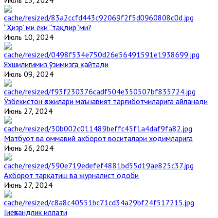
“Ҳизр”ми ёки “тақдир”ми?
Июль 10, 2024
Яхшилигимиз ўзимизга қайтади
Июль 09, 2024
Ўзбекистон ҳожилари маънавият тарғиботчиларига айланади
Июнь 27, 2024
Матбуот ва оммавий ахборот воситалари ходимларига
Июнь 26, 2024
Ахборот тарқатиш ва журналист одоби
Июнь 27, 2024
Гиёҳвандлик иллати