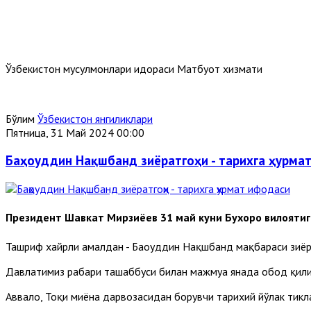
Ўзбекистон мусулмонлари идораси Матбуот хизмати
Бўлим
Ўзбекистон янгиликлари
Пятница, 31 Май 2024 00:00
Баҳоуддин Нақшбанд зиёратгоҳи - тарихга ҳурма
Президент Шавкат Мирзиёев 31 май куни Бухоро вилоятиг
Ташриф хайрли амалдан - Баҳоуддин Нақшбанд мақбараси зиёр
Давлатимиз раҳбари ташаббуси билан мажмуа янада обод қилин
Аввало, Тоқи миёна дарвозасидан борувчи тарихий йўлак тик