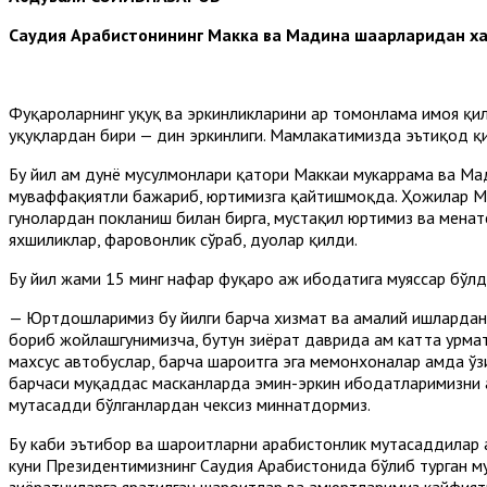
Саудия Арабистонининг Макка ва Мадина шаҳарларидан ха
Фуқароларнинг ҳуқуқ ва эркинликларини ҳар томонлама ҳимоя 
ҳуқуқлардан бири — дин эркинлиги. Мамлакатимизда эътиқод 
Бу йил ҳам дунё мусулмонлари қатори Маккаи мукаррама ва М
муваффақиятли бажариб, юртимизга қайтишмоқда. Ҳожилар М
гуноҳлардан покланиш билан бирга, мустақил юртимиз ва меҳна
яхшиликлар, фаровонлик сўраб, дуолар қилди.
Бу йил жами 15 минг нафар фуқаро ҳаж ибодатига муяссар бўлд
— Юртдошларимиз бу йилги барча хизмат ва амалий ишлардан 
бориб жойлашгунимизча, бутун зиёрат даврида ҳам катта ҳурмат
махсус автобуслар, барча шароитга эга меҳмонхоналар ҳамда ў
барчаси муқаддас масканларда эмин-эркин ибодатларимизни а
мутасадди бўлганлардан чексиз миннатдормиз.
Бу каби эътибор ва шароитларни арабистонлик мутасаддилар ҳа
куни Президентимизнинг Саудия Арабистонида бўлиб турган м
зиёратчиларга яратилган шароитлар ва ҳамюртларимиз кайфия