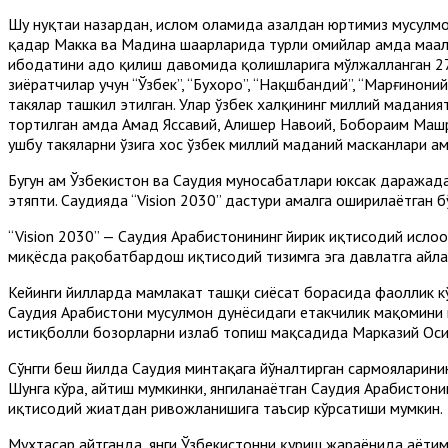
Шу нуқтаи назардан, ислом оламида азалдан юртимиз мусулмон
қадар Макка ва Мадина шаҳарларида турли ҳомийлар ҳамда маҳа
ибодатини адо қилиш давомида қолишларига мўлжалланган 27 
зиёратчилар учун “Ўзбек”, “Бухоро”, “Нақшбандий”, “Марғиноний
такялар ташкил этилган. Улар ўзбек халқининг миллий мадания
тортилган ҳамда Аҳмад Яссавий, Алишер Навоий, Бобораҳим Маш
ушбу такяларни ўзига хос ўзбек миллий маданий масканлари ҳа
Бугун ҳам Ўзбекистон ва Саудия муносабатлари юксак даражад
этяпти. Саудияда “Vision 2030” дастури амалга оширилаётган б
“Vision 2030” — Саудия Арабистонининг йирик иқтисодий ислоҳ
миқёсда рақобатбардош иқтисодий тизимга эга давлатга айл
Кейинги йилларда мамлакат ташқи сиёсат борасида фаоллик кўр
Саудия Арабистони мусулмон дунёсидаги етакчилик мақомини м
истиқболли бозорларни излаб топиш мақсадида Марказий Оси
Сўнгги беш йилда Саудия минтақага йўналтирган сармояларининг
Шунга кўра, айтиш мумкинки, янгиланаётган Саудия Арабистонин
иқтисодий жиҳатдан ривожланишига таъсир кўрсатиши мумкин.
Мухтасар айтганда, янги Ўзбекистонни қуриш жараёнида ҳаётим