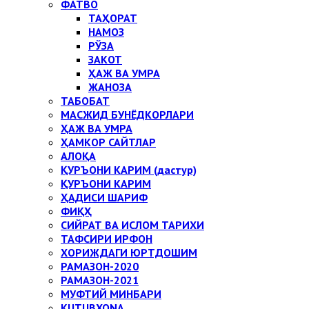
ФАТВО
ТАҲОРАТ
НАМОЗ
РЎЗА
ЗАКОТ
ҲАЖ ВА УМРА
ЖАНОЗА
ТАБОБАТ
МАСЖИД БУНЁДКОРЛАРИ
ҲАЖ ВА УМРА
ҲАМКОР САЙТЛАР
АЛОҚА
ҚУРЪОНИ КАРИМ (дастур)
ҚУРЪОНИ КАРИМ
ҲАДИСИ ШАРИФ
ФИҚҲ
СИЙРАТ ВА ИСЛОМ ТАРИХИ
ТАФСИРИ ИРФОН
ХОРИЖДАГИ ЮРТДОШИМ
РАМАЗОН-2020
РАМАЗОН-2021
МУФТИЙ МИНБАРИ
KUTUBXONA