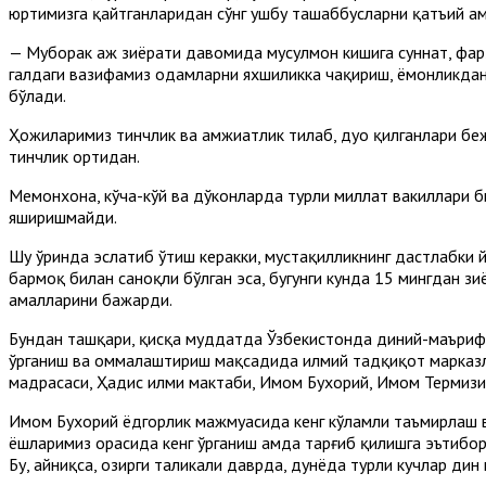
юртимизга қайтганларидан сўнг ушбу ташаббусларни қатъий ам
— Муборак ҳаж зиёрати давомида мусулмон кишига суннат, фар
галдаги вазифамиз одамларни яхшиликка чақириш, ёмонликдан
бўлади.
Ҳожиларимиз тинчлик ва ҳамжиҳатлик тилаб, дуо қилганлари б
тинчлик ортидан.
Меҳмонхона, кўча-кўй ва дўконларда турли миллат вакиллари б
яширишмайди.
Шу ўринда эслатиб ўтиш керакки, мустақилликнинг дастлабки
бармоқ билан саноқли бўлган эса, бугунги кунда 15 мингдан з
амалларини бажарди.
Бундан ташқари, қисқа муддатда Ўзбекистонда диний-маърифи
ўрганиш ва оммалаштириш мақсадида илмий тадқиқот марказл
мадрасаси, Ҳадис илми мактаби, Имом Бухорий, Имом Термиз
Имом Бухорий ёдгорлик мажмуасида кенг кўламли таъмирлаш в
ёшларимиз орасида кенг ўрганиш ҳамда тарғиб қилишга эътибор
Бу, айниқса, ҳозирги таҳликали даврда, дунёда турли кучлар д