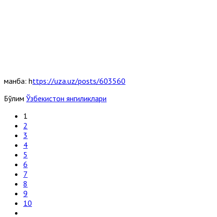
манба: h
ttps://uza.uz/posts/603560
Бўлим
Ўзбекистон янгиликлари
1
2
3
4
5
6
7
8
9
10