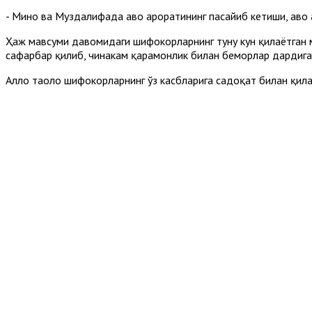
- Мино ва Муздалифада ҳаво ҳароратининг пасайиб кетиши, ҳаво
Ҳаж мавсуми давомидаги шифокорларнинг туну кун қилаётган м
сафарбар қилиб, чинакам қаҳрамонлик билан беморлар дардига
Аллоҳ таоло шифокорларнинг ўз касбларига садоқат билан қил