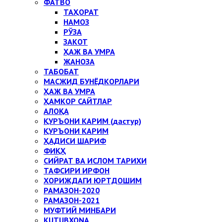
ФАТВО
ТАҲОРАТ
НАМОЗ
РЎЗА
ЗАКОТ
ҲАЖ ВА УМРА
ЖАНОЗА
ТАБОБАТ
МАСЖИД БУНЁДКОРЛАРИ
ҲАЖ ВА УМРА
ҲАМКОР САЙТЛАР
АЛОҚА
ҚУРЪОНИ КАРИМ (дастур)
ҚУРЪОНИ КАРИМ
ҲАДИСИ ШАРИФ
ФИҚҲ
СИЙРАТ ВА ИСЛОМ ТАРИХИ
ТАФСИРИ ИРФОН
ХОРИЖДАГИ ЮРТДОШИМ
РАМАЗОН-2020
РАМАЗОН-2021
МУФТИЙ МИНБАРИ
KUTUBXONA