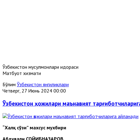
Ўзбекистон мусулмонлари идораси
Матбуот хизмати
Бўлим
Ўзбекистон янгиликлари
Четверг, 27 Июнь 2024 00:00
Ўзбекистон ҳожилари маънавият тарғиботчилариг
“Халқ сўзи” махсус мухбири
Абдували СОЙИБНАЗАРОВ