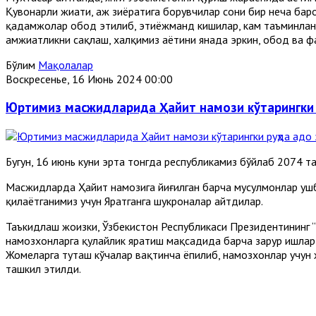
Қувонарли жиҳати, ҳаж зиёратига борувчилар сони бир неча бар
қадамжолар обод этилиб, эҳтиёжманд кишилар, кам таъминланг
ҳамжиҳатликни сақлаш, халқимиз ҳаётини янада эркин, обод ва 
Бўлим
Мақолалар
Воскресенье, 16 Июнь 2024 00:00
Юртимиз масжидларида Ҳайит намози кўтарингки
Бугун, 16 июнь куни эрта тонгда республикамиз бўйлаб 2074 
Масжидларда Ҳайит намозига йиғилган барча мусулмонлар ушб
қилаётганимиз учун Яратганга шукроналар айтдилар.
Таъкидлаш жоизки, Ўзбекистон Республикаси Президентининг “
намозхонларга қулайлик яратиш мақсадида барча зарур ишлар 
Жомеларга туташ кўчалар вақтинча ёпилиб, намозхонлар учун
ташкил этилди.