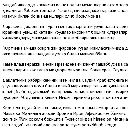
Бундай ишларда халқимиз ва чет эллик меҳмонларни аждодлари
қиладиган Ўзбекистондаги Ислом цивилизацияси маркази фаол 
мазмун билан бойитиш ишлари олиб борилмоқда.
Дарҳақиқат, жаҳоннинг турли минтақаларидаги уруш даҳшатлар
юрагингиз увишиб кетади. Урушлар инсоният бошига кулфатлар
чинқириқлари, мазлумларнинг дод-войлари эшитилаётир.
“Юртимиз ҳамиша ҳозиргидай фаровон, гўзал, мамлакатимизда д
ҳожиларимиз ана шундай дуолар билан машғул бўлди.
Таъкидлаш керакки, айнан Президентимизнинг ташаббуси ва саъ
зиёратларига квоталар миқдори оширилди. Қолаверса, Саудия
Давлатимиз раҳбари кейинги икки йилда Саудия Арабистонига
улуғ алломалар номи билан илмий марказлар ташкил қилинган
келиб, бу борада илмий ҳамкорликка даъват қилишлари замирид
Бухорий, Абдулҳамид Кеший, Имом Термизий ривоят қилган ҳади
Кези келганда айтиш лозимки, икки томонлама ҳамкорлик алоқал
Макка ва Мадинага асосан Эрон ва Ироқ, Афғонистон, Ҳиндистон
денгизи йўли орқали боришган. Туркистондан Макка ва Мадина
иқтисодий ва илмий алоқаларида муҳим роль ўйнаб келди.