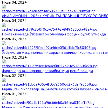
Июль 04, 2024
«ЙИЛ ИМОМИ – 2024» КЎРИК ТАНЛОВИНИНГ БУХОРО ВИЛ
Июль 04, 2024
Пойтахтимизда Ўзбекистон олимлари форуми бўлиб ўтмоқда
Июль 03, 2024
Ўзбекистон мусулмонлари идораси вакиллари хориждаги вата
Июль 02, 2024
Фарғонада ҳожиларнинг дастлабки гуруҳи кутиб олинди
Июль 02, 2024
Бирлашган Миллатлар Ташкилоти Бош котиби Ҳазрати Имом 
Июль 01, 2024
Марокашда Халқаро араб хаттотлиги фестивали бошланди