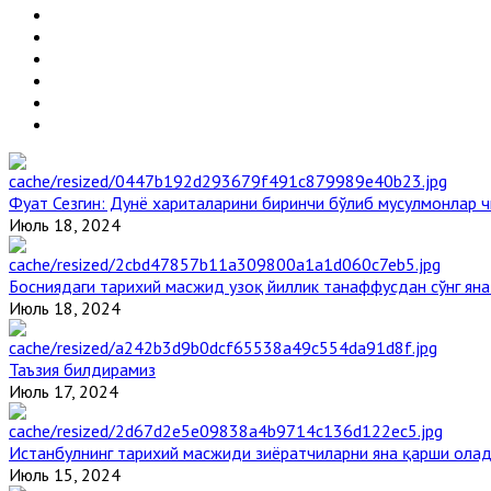
Фуат Сезгин: Дунё хариталарини биринчи бўлиб мусулмонлар ч
Июль 18, 2024
Босниядаги тарихий масжид узоқ йиллик танаффусдан сўнг ян
Июль 18, 2024
Таъзия билдирамиз
Июль 17, 2024
Истанбулнинг тарихий масжиди зиёратчиларни яна қарши ола
Июль 15, 2024