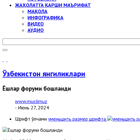
ЖАҲОЛАТГА ҚАРШИ МАЪРИФАТ
МАҚОЛА
ИНФОГРАФИКА
ВИДЕО
АУДИО
Ўзбекистон янгиликлари
Ёшлар форуми бошланди
www.muslimuz
- Июнь 27, 2024
Шрифт ўлчами
уменьшить размер шрифта