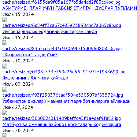
АБИТУРИЕНТЛАР УЧУН ТАВСИЯ ЭТИЛГАН ДУОЛАР ТЎПЛАМИ
Июль 15, 2024
Инсонпарварлик ёрдамини уюштирган саҳоба
Июль 15, 2024
“Ҳизр”ми ёки “тақдир”ми?
Июль 10, 2024
Яхшилигимиз ўзимизга қайтади
Июль 09, 2024
Ўзбекистон ҳожилари маънавият тарғиботчиларига айланади
Июнь 27, 2024
Матбуот ва оммавий ахборот воситалари ходимларига
Июнь 26, 2024