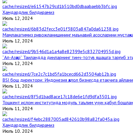
Ҳамдардлик билдирамиз
Июль 12, 2024
Мамлакатимиз ривожланишининг маънавий асосларини мустаҳка
Июль 12, 2024
“Ал-Азҳар” Таиландда динларнинг тинч-тотув яшашга тарғиб э
Июль 12, 2024
BSI бош директори: Индонезия ҳалол бизнесда етакчига айлани
Июль 11, 2024
Тошкент ислом институтида модуль таълим учун қабул бошла
Июль 11, 2024
Ҳамдардлик билдирамиз
Июль 10, 2024