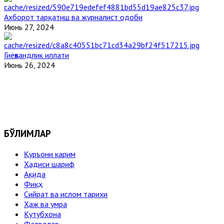
Ахборот тарқатиш ва журналист одоби
Июнь 27, 2024
Гиёҳвандлик иллати
Июнь 26, 2024
БЎЛИМЛАР
Қуръони карим
Ҳадиси шариф
Ақида
Фиқҳ
Сийрат ва ислом тарихи
Ҳаж ва умра
Кутубхона
Фатволар