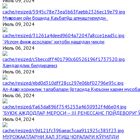
Июль 09, 2024
Муҳаррам ойи бошида Каъбапўш алмаштирилди
Июль 09, 2024
“Ислом фиқҳи асослари” китоби нашрдан чиқди
Июль 06, 2024
Ҳамдардлик билдирамиз
Июль 06, 2024
Aл-Aзҳар:хорижлик талабалари ўртасида Қуръони карим мусоб
Июль 06, 2024
"БУЮК АЖДОДЛАР МЕРОСИ – III РЕНЕССАНС ПОЙДЕВОРИ
Июль 04, 2024
МУРОЖААТЛАРНИ ҲАЛ ЭТИШ ЧОРАЛАРИ КЎРИЛДИ