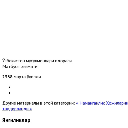
Ўзбекистон мусулмонлари идораси
Матбуот хизмати
2338
марта ўқилди
Другие материалы в этой категории:
« Наманганлик Ҳожиларнин
тақдирланди »
Янгиликлар