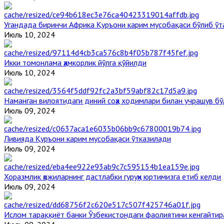
Угандада биринчи Aфрика Қуръони карим мусобақаси бўлиб ўт
Июль 10, 2024
Икки томонлама ҳамкорлик йўлга қўйилди
Июль 10, 2024
Наманган вилоятидаги диний соҳа ходимлари билан учрашув бў
Июль 09, 2024
Ливияда Қуръони карим мусобақаси ўтказилади
Июль 09, 2024
Хоразмлик ҳожиларнинг дастлабки гуруҳи юртимизга етиб келди
Июль 09, 2024
Ислом тараққиёт банки Ўзбекистондаги фаолиятини кенгайти