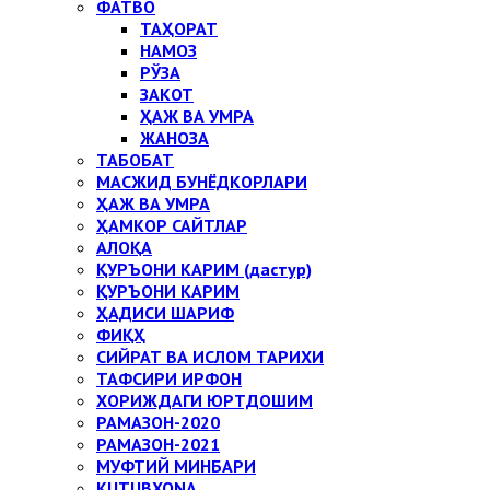
ФАТВО
ТАҲОРАТ
НАМОЗ
РЎЗА
ЗАКОТ
ҲАЖ ВА УМРА
ЖАНОЗА
ТАБОБАТ
МАСЖИД БУНЁДКОРЛАРИ
ҲАЖ ВА УМРА
ҲАМКОР САЙТЛАР
АЛОҚА
ҚУРЪОНИ КАРИМ (дастур)
ҚУРЪОНИ КАРИМ
ҲАДИСИ ШАРИФ
ФИҚҲ
СИЙРАТ ВА ИСЛОМ ТАРИХИ
ТАФСИРИ ИРФОН
ХОРИЖДАГИ ЮРТДОШИМ
РАМАЗОН-2020
РАМАЗОН-2021
МУФТИЙ МИНБАРИ
KUTUBXONA