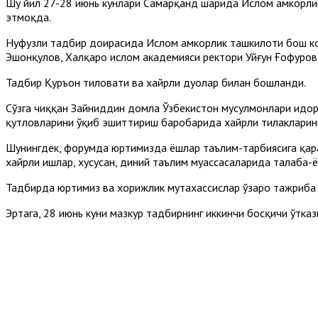
Шу йил 27-28 июнь кунлари Самарқанд шаҳрида Ислом ҳамкорл
этмоқда.
Нуфузли тадбир доирасида Ислом ҳамкорлик ташкилоти бош ко
Эшонқулов, Халқаро ислом академияси ректори Уйғун Ғофуров 
Тадбир Қуръон тиловати ва хайрли дуолар билан бошланди.
Сўзга чиққан Зайниддин домла Ўзбекистон мусулмонлари идор
қутловларини ўқиб эшиттириш баробарида хайрли тилакларин
Шунингдек, форумда юртимизда ёшлар таълим-тарбиясига қара
хайрли ишлар, хусусан, диний таълим муассасаларида талаба-
Тадбирда юртимиз ва хорижлик мутахассислар ўзаро тажриба
Эртага, 28 июнь куни мазкур тадбирнинг иккинчи босқичи ўтказ