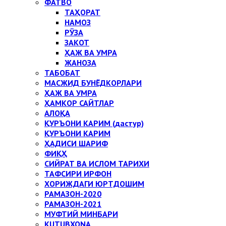
ФАТВО
ТАҲОРАТ
НАМОЗ
РЎЗА
ЗАКОТ
ҲАЖ ВА УМРА
ЖАНОЗА
ТАБОБАТ
МАСЖИД БУНЁДКОРЛАРИ
ҲАЖ ВА УМРА
ҲАМКОР САЙТЛАР
АЛОҚА
ҚУРЪОНИ КАРИМ (дастур)
ҚУРЪОНИ КАРИМ
ҲАДИСИ ШАРИФ
ФИҚҲ
СИЙРАТ ВА ИСЛОМ ТАРИХИ
ТАФСИРИ ИРФОН
ХОРИЖДАГИ ЮРТДОШИМ
РАМАЗОН-2020
РАМАЗОН-2021
МУФТИЙ МИНБАРИ
KUTUBXONA