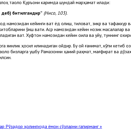
Аллоҳ таоло Қуръони каримда шундай марҳамат қилади:
з деб) битилгандир”
(Нисо, 103).
од намозидан кейинги вақт ёд олиш, тиловат, зикр ва тафаккур ва
итобларини ўқиш вақти. Аср намозидан кейин нозик масалалар ва д
адиган вақт. Хуфтон намозидан кейин оила ва уйқу, туннинг охири 
а яқинлик ҳосил қилинадиган ойдир. Бу ой ғанимат, кўпи кетиб о
таоло бизларга ушбу Рамазонни ҳақиқий раҳмат, мағфират ва дўза
илсин.
лар
Рўзадор ҳолингизда ёмон сўзларни гапирманг »