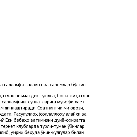
а саллам)га салавот ва саломлар бўлсин.
жиҳатдан неъматдек туюлса, бошқа жиҳатдан
 саллам)нинг суннатларига мувофиқ ҳаёт
 яқинлаштиради. Соатнинг чиқ-чиқ овози,
бодати, Расулуллоҳ (соллаллоҳу алайҳи ва
и? Ёки бебаҳо вақтимизни дунё-охиратга
нтернет клубларда турли-туман ўйинлар,
илиб, умрни беҳуда ўйин-кулгулар билан