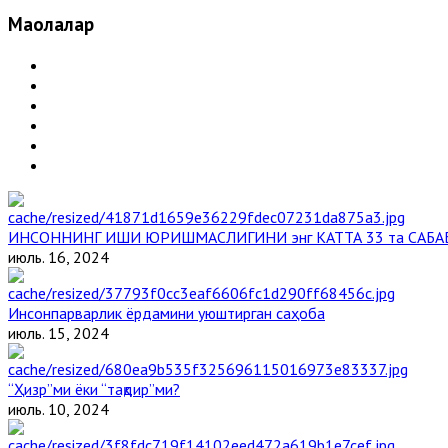
Мақолалар
ИНСОННИНГ ИШИ ЮРИШМАСЛИГИНИ энг КАТТА 33 та САБА
июль. 16, 2024
Инсонпарварлик ёрдамини уюштирган саҳоба
июль. 15, 2024
“Ҳизр”ми ёки “тақдир”ми?
июль. 10, 2024