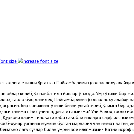
font size
ёт қадрига етишни ўргатган Пайғамбаримиз (соллаллоҳу алайҳи в
идан ойлар келиб, ўз навбатида йиллар ўтмоқда. Умр ўтиши бир 
Аллоҳ таоло буюрганидек, Пайғамбаримиз (соллаллоҳу алайҳи ва
 асрасин. Бир сониянинг ўтиши бизни улғайтириб, ўлимга бир қадам
лаҳзаси ғанимат. Биз унинг қадрига етяпмизми? Уни Аллоҳ таоло и
ш, Қуръони карим тиловати каби савобли ишларга сарф қиляпмизм
асб-xунар ўрганиш мумкин бўлган марвариддан қиммат вақтни, и
маъно лағв сўзлар билан умрни зое қиляпмизми? Вақтни исроф қ