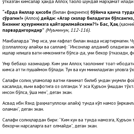
ўтказган кимсалар ҳақида Аллоҳ таоло шундай марҳамат қилади
“«Ерда йиллар ҳисоби
(билан фикрингиз)
бўйича қанча турд
сўрагин!»
(Аллоҳ)
дейди: «Агар сизлар биладиган бўлсангиз
Бизнинг ҳузуримизга қайтарилмайсизми?!» Бас, Ҳақ
(ҳаққони
парвардигоридир”
(Муъминун, 112-116).
Манбаларда “Умр қисқа, уни ғафлат билан янада қисқартирмагин
(соллаллоҳу алайҳи ва саллам): “Инсонлар алданиб қоладиган и
ишлар қилишга вақти-имконияти бўлса-да, уни бекор ўтказади,
Умр бебаҳо хазинадир. Ким уни Аллоҳ таолонинг тоат-ибодатига 
кимса қаттиқ пушаймон бўлади. Тун ва кун миниладиган уловга
Салафи солиҳ уламолар вақтни ғанимат билиб ундан унумли фо
касалида, яъни вафотига оз қолганди. У эса Қуръон ўқишдан тўхт
инсон бўлса, ўша мен”, деган экан.
Асвад ибн Язид (раҳматуллоҳи алайҳ) тунда кўп намоз ўқирканл
оламан”, деган экан.
Салафи солиҳлардан бири: “Ким кун ва тунда намозга, Қуръон ти
бекорчи нарсаларга вақт қолмайди”, деган экан.