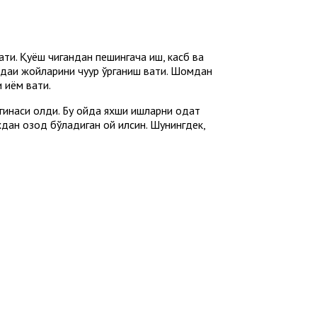
қти. Қуёш чиқгандан пешингача иш, касб ва
ақиқ жойларини чуқур ўрганиш вақти. Шомдан
қиём вақти.
згинаси қолди. Бу ойда яхши ишларни одат
xдан озод бўладиган ой қилсин. Шунингдек,