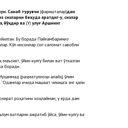
 кун. Санаб турувчи
(фаришталар)
дан
из сизларни беҳуда яратдиг-у, сизлар
оҳ йўқдир ва
(У)
улуғ Аршнинг
 дейилган. Бу борада Пайғамбаримиз
илар. Кўп инсонлар соғ-саломат савобли
-маъсият, ўйин-кулгу билан вақт ўтказган
ка боради.
 Муҳаммад (раҳматуллоҳи алайҳ) ўлим
 “Одамлар ичида машаққат чекишга энг ҳақли
н охират роҳатини хоҳлайман, у ерда дам
лум вақтларни ажратиб қўйса, ўйин-кулгу ва