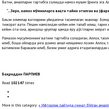
Вақтни, амалларни тартибга солишда намоз муҳим ўринга эга. 
“...Зеро, намоз мўминларга вақти тайин этилган ва (фар
Баъзи олимлар вақтларини қуйидагича тақсимлаган эканлар: Бомд
тижорат вақти. Пешин намозидан кейин илм талаб қилиш, тарих к
кейин ота-она, қариндош-уруғлар ҳамда ёру дўстларни зиёрат қил
Рамазон мусулмоннинг вақтини тартибга соладиган, Аллоҳ таолог
қилиб, бошқа ойларда унга доимо амал қилишимиз лозим. Аллоҳ 
вақтимизни баракали қилиб, бизни унинг қадрига етадиганлардан қ
Баҳриддин ПАРПИЕВ
Read
102147
times
More in this category:
« Ифторлик пайтида суннат бўлган амал