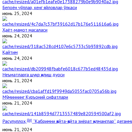
Бепоён чўллар, кенг яйловлар ўлкаси
июнь. 25, 2024
Ҳаёт-мамот масаласи
июнь. 24, 2024
Қайтим
июнь. 24, 2024
Неъматларга шукр қилиш дуоси
июнь. 21, 2024
Мўминнинг Қуръоний сифатлари
июнь. 21, 2024
Расулуллоҳ ﷺ “Қабримни қайта-қайта зиёрат қилманглар” дега
июнь. 21, 2024