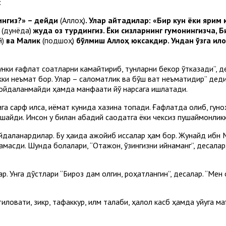
:
ингиз?» – дейди
(Аллоҳ)
. Улар айтадилар: «Бир кун ёки ярим
,
(дунёда)
жуда оз турдингиз. Ёки сизларнинг гумонингизча, Б
й)
ва Малик
(подшоҳ)
бўлмиш Аллоҳ юксакдир. Ундан ўзга ил
. Чунки ғафлат соатларни камайтириб, тунларни бекор ўтказади”,
кки неъмат бор. Улар – саломатлик ва бўш вақт неъматидир” дед
 фойдаланмайди ҳамда манфаати йўқ нарсага ишлатади.
сарф қилса, қиёмат кунида хазина топади. Ғафлатда қолиб, гуноҳ
 ўхшайди. Инсон у билан абадий саодатга ёки чексиз пушаймонлик
йдаланардилар. Бу ҳақида ажойиб қиссалар ҳам бор. Жунайд ибн
амасди. Шунда болалари, “Отажон, ўзингизни қийнаманг”, десалар.
ар. Унга дўстлари “Бироз дам олгин, роҳатлангин”, десалар. “Ме
ловати, зикр, тафаккур, илм талаби, ҳалол касб ҳамда уйқуга маъ