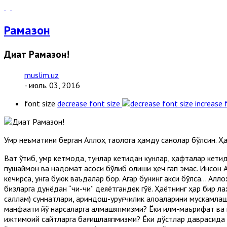
Рамазон
Диққат Рамазон!
muslim.uz
- июль. 03, 2016
font size
decrease font size
increase 
Умр неъматини берган Аллоҳ таолога ҳамду санолар бўлсин. Ҳа
Вақт ўтиб, умр кетмоқда, тунлар кетидан кунлар, ҳафталар кет
пушаймон ва надомат асоси бўлиб қолиши ҳеч гап эмас. Инсон 
кечирса, унга буюк ваъдалар бор. Агар бунинг акси бўлса… Аллоҳ
бизларга дунёдан “чиқ-чиқ” деяётгандек гўё. Ҳаётнинг ҳар бир 
саллам) суннатлари, қариндош-уруғчилик алоқаларини мускамла
манфаати йўқ нарсаларга алмашяпмизми? Ёки илм-маърифат ва к
ижтимоий сайтларга бағишлаяпмизми? Ёки дўстлар даврасида бе