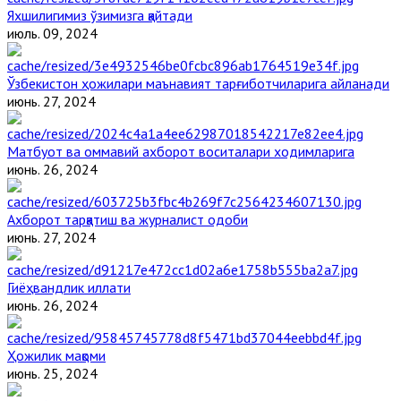
Яхшилигимиз ўзимизга қайтади
июль. 09, 2024
Ўзбекистон ҳожилари маънавият тарғиботчиларига айланади
июнь. 27, 2024
Матбуот ва оммавий ахборот воситалари ходимларига
июнь. 26, 2024
Ахборот тарқатиш ва журналист одоби
июнь. 27, 2024
Гиёҳвандлик иллати
июнь. 26, 2024
Ҳожилик мақоми
июнь. 25, 2024