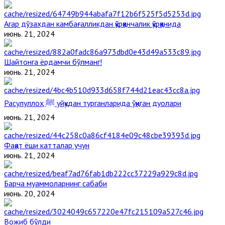
Агар дўзахдан камбағалликдан қўрққанчалик қўрққанида
июнь. 21, 2024
Шайтонга ёрдамчи бўлманг!
июнь. 21, 2024
Расулуллоҳ ﷺ уйқудан турганларида ўқиган дуолари
июнь. 21, 2024
Фақат ёши катталар учун
июнь. 21, 2024
Барча муаммоларнинг сабаби
июнь. 20, 2024
Вожиб бўлди