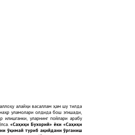
лаллоҳу алайҳи васаллам ҳам шу тилда
уннаҳр уламолари олдида бош эгишади,
қилишганки, уларнинг пойлари арабу
лса.
«Саҳиҳи Бухорий» ёки «Саҳиҳи
ни ўқимай туриб ақийдани ўрганиш