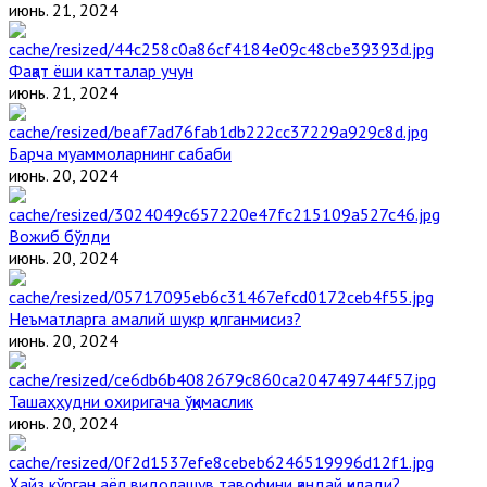
июнь. 21, 2024
Фақат ёши катталар учун
июнь. 21, 2024
Барча муаммоларнинг сабаби
июнь. 20, 2024
Вожиб бўлди
июнь. 20, 2024
Неъматларга амалий шукр қилганмисиз?
июнь. 20, 2024
Ташаҳҳудни охиригача ўқимаслик
июнь. 20, 2024
Ҳайз кўрган аёл видолашув тавофини қандай қилади?