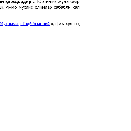
ами қарздордир…
Юртингиз жуда оғир
и. Аммо мухлис олимлар сабабли халқ
Муҳаммад Тақий Усмоний
ҳафизаҳуллоҳ