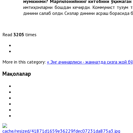
мумкинми? Марғилонийнинг китобини ўқимаган
имтиҳонларни бошдан кечирди. Коммунист тузум та
динини сақлаб қолди. Сизлар динини асраш борасида б
Read
3205
times
More in this category:
« Энг ачинарлиси - жаннатда сизга жой б
Мақолалар