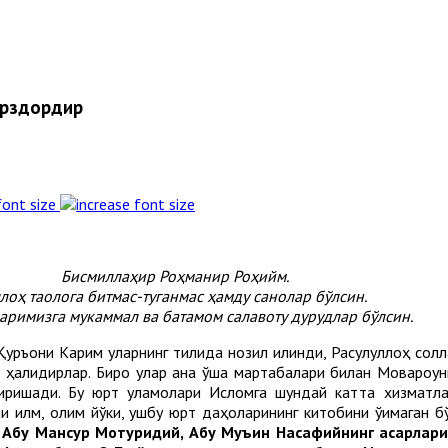
арздордир
font size
Бисмиллаҳир Роҳманир Роҳийм.
лоҳ таолога битмас-туганмас ҳамду санолар бўлсин.
римизга мукаммал ва батамом салавоту дурудлар бўлсин.
уръони Карим уларнинг тилида нозил қилинди, Расулуллоҳ сол
а ҳақлидирлар. Бироқ улар ана ўша мартабалари билан Моваро
ришади. Бу юрт уламолари Исломга шундай катта хизматлар 
 илм, олим йўқки, ушбу юрт даҳоларининг китобини ўқимаган бў
Абу Мансур Мотуридий, Абу Муъин Насафийнинг асарлари