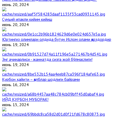
июнь. 20, 2024
Сунъий ипакли кийим кийиш
июнь. 20, 2024
Юртингиз олимлари олдида бутун Ислом олами қарздордир
июнь. 19, 2024
Энг ачинарлиси - жаннатда сизга жой бўлмаслиги!
июнь. 19, 2024
Қурбон ҳайити – қалблар шодлиги байрами
июнь. 16, 2024
ИЙД ҚУРБОН МУБОРАК!
июнь. 15, 2024