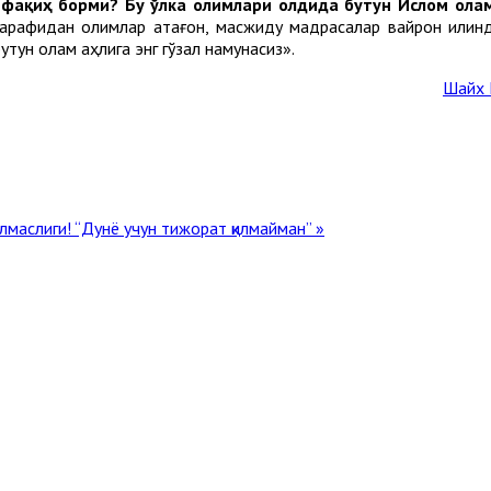
 фақиҳ борми? Бу ўлка олимлари олдида бутун Ислом ол
рафидан олимлар қатағон, масжиду мадрасалар вайрон қилинд
утун олам аҳлига энг гўзал намунасиз».
Шайх 
ўлмаслиги!
“Дунё учун тижорат қилмайман” »