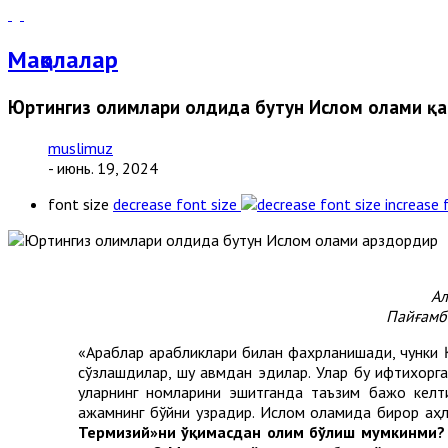
Мақолалар
Юртингиз олимлари олдида бутун Ислом олами қ
muslimuz
- июнь. 19, 2024
font size
decrease font size
increase 
Ал
Пайғамба
«Араблар арабликлари билан фахрланишади, чунки Қ
сўзлашдилар, шу қавмдан эдилар. Улар бу ифтихорг
уларнинг номларини эшитганда таъзим бажо келти
ажамнинг бўйни узрадир. Ислом оламида бирор аҳли
Термизий»ни ўқимасдан олим бўлиш мумкинми?