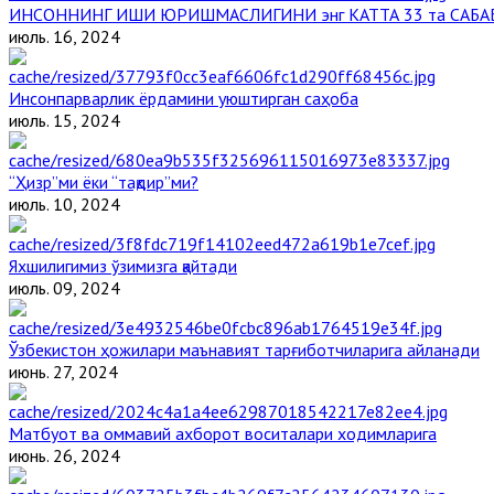
ИНСОННИНГ ИШИ ЮРИШМАСЛИГИНИ энг КАТТА 33 та САБА
июль. 16, 2024
Инсонпарварлик ёрдамини уюштирган саҳоба
июль. 15, 2024
“Ҳизр”ми ёки “тақдир”ми?
июль. 10, 2024
Яхшилигимиз ўзимизга қайтади
июль. 09, 2024
Ўзбекистон ҳожилари маънавият тарғиботчиларига айланади
июнь. 27, 2024
Матбуот ва оммавий ахборот воситалари ходимларига
июнь. 26, 2024