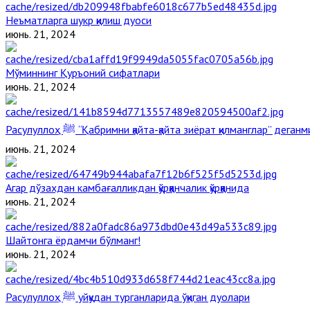
Неъматларга шукр қилиш дуоси
июнь. 21, 2024
Мўминнинг Қуръоний сифатлари
июнь. 21, 2024
Расулуллоҳ ﷺ “Қабримни қайта-қайта зиёрат қилманглар” дега
июнь. 21, 2024
Агар дўзахдан камбағалликдан қўрққанчалик қўрққанида
июнь. 21, 2024
Шайтонга ёрдамчи бўлманг!
июнь. 21, 2024
Расулуллоҳ ﷺ уйқудан турганларида ўқиган дуолари