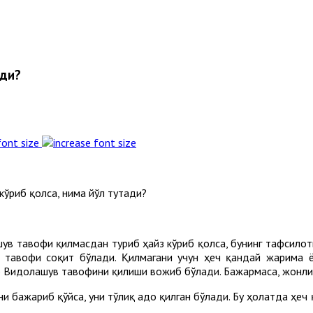
ади?
font size
ўриб қолса, нима йўл тутади?
в тавофи қилмасдан туриб ҳайз кўриб қолса, бунинг тафсилот
 тавофи соқит бўлади. Қилмагани учун ҳеч қандай жарима ё
б Видолашув тавофини қилиши вожиб бўлади. Бажармаса, жонли
ни бажариб қўйса, уни тўлиқ адо қилган бўлади. Бу ҳолатда ҳеч