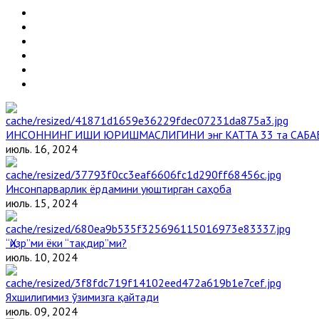
ИНСОННИНГ ИШИ ЮРИШМАСЛИГИНИ энг КАТТА 33 та САБА
июль. 16, 2024
Инсонпарварлик ёрдамини уюштирган саҳоба
июль. 15, 2024
“Ҳизр”ми ёки “тақдир”ми?
июль. 10, 2024
Яхшилигимиз ўзимизга қайтади
июль. 09, 2024