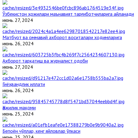
Ўзбекистон ҳожилари маънавият тарғиботчиларига айланади
июнь. 27, 2024
Матбуот ва оммавий ахборот воситалари ходимларига
июнь. 26, 2024
Ахборот тарқатиш ва журналист одоби
июнь. 27, 2024
Гиёҳвандлик иллати
июнь. 26, 2024
Ҳожилик мақоми
июнь. 25, 2024
Бепоён чўллар, кенг яйловлар ўлкаси
июнь. 25, 2024