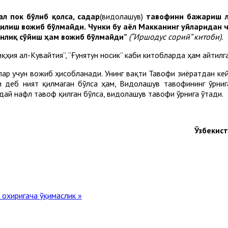
л пок бўлиб қолса, садар
(видолашув)
тавофини бажариш л
 қилиш вожиб бўлмайди. Чунки бу аёл Макканинг уйларидан 
онлиқ сўйиш ҳам вожиб бўлмайди”
(“Иршодус сорий” китоби).
қҳия ал-Кувайтия”, “Ғунятун носик” каби китобларда ҳам айтилга
р учун вожиб ҳисобланади. Унинг вақти Тавофи зиёратдан кей
 деб ният қилмаган бўлса ҳам, Видолашув тавофининг ўрнига
дай нафл тавоф қилган бўлса, видолашув тавофи ўрнига ўтади.
Ўзбекис
 охиригача ўқимаслик »