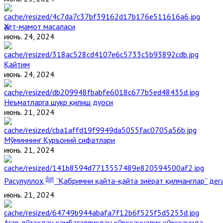
Ҳаёт-мамот масаласи
июнь. 24, 2024
Қайтим
июнь. 24, 2024
Неъматларга шукр қилиш дуоси
июнь. 21, 2024
Мўминнинг Қуръоний сифатлари
июнь. 21, 2024
Расулуллоҳ ﷺ “Қабримни қайта-қайта зиёрат қилманглар” д
июнь. 21, 2024
Агар дўзахдан камбағалликдан қўрққанчалик қўрққанида