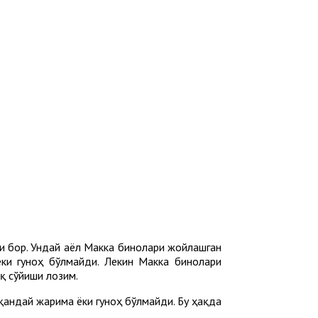
и бор. Ундай аёл Макка бинолари жойлашган
ки гуноҳ бўлмайди. Лекин Макка бинолари
қ сўйиши лозим.
 қандай жарима ёки гуноҳ бўлмайди. Бу ҳақда