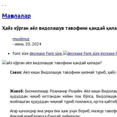
Мақолалар
Ҳайз кўрган аёл видолашув тавофини қандай қил
muslimuz
- июнь. 20, 2024
font size
decrease font size
increase 
Cавол:
Аёл киши Видолашув тавофини қилмай туриб, ҳайз к
Жавоб:
Бисмиллаҳир Роҳманир Роҳийм. Аёл киши Видолашу
ҳудуддан чиқиб кетгандан кейин пок бўлса, Видолашув
жойлашган ҳудуддан чиқмай туриб покланса, ортга қайти
Агар қачондир яна умра ёки ҳаж учун бориб, мазкур тавоф
фиқҳий манбаларда бундай дейилади: