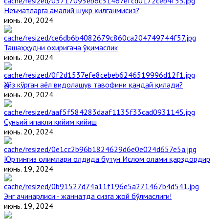
Неъматларга амалий шукр қилганмисиз?
июнь. 20, 2024
Ташаҳҳудни охиригача ўқимаслик
июнь. 20, 2024
Ҳайз кўрган аёл видолашув тавофини қандай қилади?
июнь. 20, 2024
Сунъий ипакли кийим кийиш
июнь. 20, 2024
Юртингиз олимлари олдида бутун Ислом олами қарздордир
июнь. 19, 2024
Энг ачинарлиси - жаннатда сизга жой бўлмаслиги!
июнь. 19, 2024