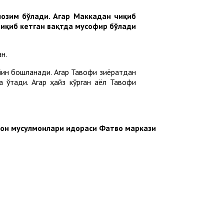
озим бўлади. Агар Маккадан чиқиб
чиқиб кетган вақтда мусофир бўлади
н.
ин бошланади. Агар Тавофи зиёратдан
 ўтади. Агар ҳайз кўрган аёл Тавофи
тон мусулмонлари идораси Фатво маркази