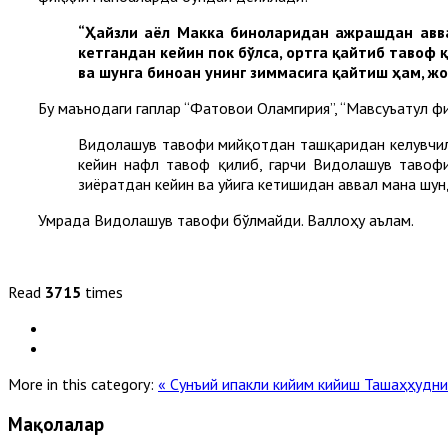
“Ҳайзли аёл Макка биноларидан ажрашдан авва
кетгандан кейин пок бўлса, ортга қайтиб тавоф
ва шунга биноан унинг зиммасига қайтиш ҳам, ж
Бу маънодаги гаплар “Фатовои Оламгирия”, “Мавсуъатул фи
Видолашув тавофи мийқотдан ташқаридан келувчила
кейин нафл тавоф қилиб, гарчи Видолашув тавофи
зиёратдан кейин ва уйига кетишидан аввал мана шун
Умрада Видолашув тавофи бўлмайди. Валлоҳу аълам.
Read
3715
times
More in this category:
« Сунъий ипакли кийим кийиш
Ташаҳҳудни
Мақолалар