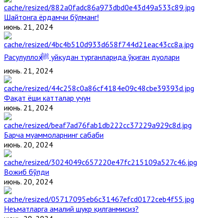
Шайтонга ёрдамчи бўлманг!
июнь. 21, 2024
Расулуллоҳ ﷺ уйқудан турганларида ўқиган дуолари
июнь. 21, 2024
Фақат ёши катталар учун
июнь. 21, 2024
Барча муаммоларнинг сабаби
июнь. 20, 2024
Вожиб бўлди
июнь. 20, 2024
Неъматларга амалий шукр қилганмисиз?