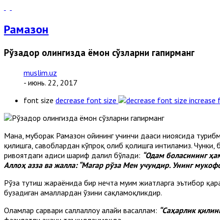
Рамазон
Рўзадор ҳолингизда ёмон сўзларни гапирманг
muslim.uz
- июнь. 22, 2017
font size
decrease font size
increase 
Мана, муборак Рамазон ойининг учинчи даҳаси ниҳоясида тури
қилишга, савоблардан кўпроқ олиб қолишга интиламиз. Чунки, б
ривоятдаги ҳадиси шариф далил бўлади:
“Одам боласининг ҳам
Аллоҳ азза ва жалла: “Магар рўза Мен учундир. Унинг мукоф
Рўза тутиш жараёнида бир нечта муҳим жиҳатларга эътибор қар
бузадиган амаллардан ўзини сақламоқликдир.
Оламлар сарвари саллаллоҳу алайҳи васаллам:
“Саҳарлик қилин
фазилатли экани таъкидланмоқда.