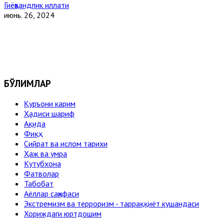
Гиёҳвандлик иллати
июнь. 26, 2024
БЎЛИМЛАР
Қуръони карим
Ҳадиси шариф
Ақида
Фиқҳ
Сийрат ва ислом тарихи
Ҳаж ва умра
Кутубхона
Фатволар
Табобат
Аёллар саҳифаси
Экстремизм ва терроризм - тарраққиёт кушандаси
Хориждаги юртдошим