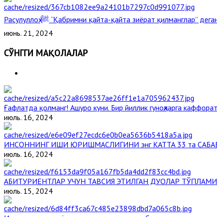
Расулуллоҳ ﷺ “Қабримни қайта-қайта зиёрат қилманглар” де
июнь. 21, 2024
СЎНГГИ МАҚОЛАЛАР
Ғафлатда қолманг! Ашуро куни. Бир йиллик гуноҳларга каффорат
июль. 16, 2024
ИНСОННИНГ ИШИ ЮРИШМАСЛИГИНИ энг КАТТА 33 та САБА
июль. 16, 2024
АБИТУРИЕНТЛАР УЧУН ТАВСИЯ ЭТИЛГАН ДУОЛАР ТЎПЛАМИ
июль. 15, 2024