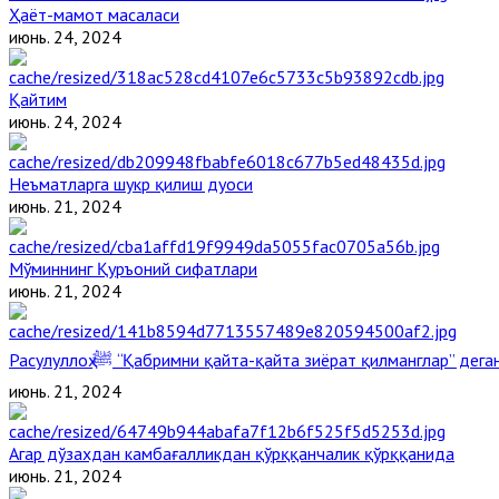
Ҳаёт-мамот масаласи
июнь. 24, 2024
Қайтим
июнь. 24, 2024
Неъматларга шукр қилиш дуоси
июнь. 21, 2024
Мўминнинг Қуръоний сифатлари
июнь. 21, 2024
Расулуллоҳ ﷺ “Қабримни қайта-қайта зиёрат қилманглар” де
июнь. 21, 2024
Агар дўзахдан камбағалликдан қўрққанчалик қўрққанида
июнь. 21, 2024