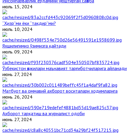
Инсонпарварлик ёрдамини уюштирган саҳоба
июль. 15, 2024
“Ҳизр”ми ёки “тақдир”ми?
июль. 10, 2024
Яхшилигимиз ўзимизга қайтади
июль. 09, 2024
Ўзбекистон ҳожилари маънавият тарғиботчиларига айланади
июнь. 27, 2024
Матбуот ва оммавий ахборот воситалари ходимларига
июнь. 26, 2024
Ахборот тарқатиш ва журналист одоби
июнь. 27, 2024