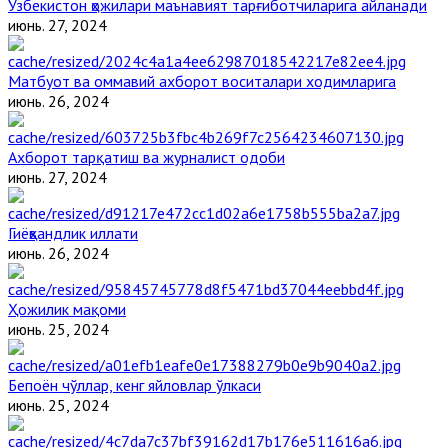
Ўзбекистон ҳожилари маънавият тарғиботчиларига айланади
июнь. 27, 2024
Матбуот ва оммавий ахборот воситалари ходимларига
июнь. 26, 2024
Ахборот тарқатиш ва журналист одоби
июнь. 27, 2024
Гиёҳвандлик иллати
июнь. 26, 2024
Ҳожилик мақоми
июнь. 25, 2024
Бепоён чўллар, кенг яйловлар ўлкаси
июнь. 25, 2024