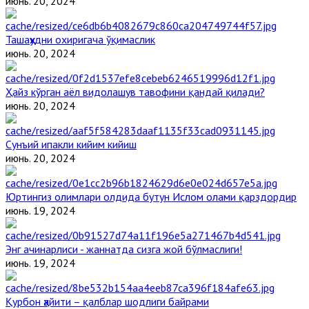
июнь. 20, 2024
Ташаҳҳудни охиригача ўқимаслик
июнь. 20, 2024
Ҳайз кўрган аёл видолашув тавофини қандай қилади?
июнь. 20, 2024
Сунъий ипакли кийим кийиш
июнь. 20, 2024
Юртингиз олимлари олдида бутун Ислом олами қарздордир
июнь. 19, 2024
Энг ачинарлиси - жаннатда сизга жой бўлмаслиги!
июнь. 19, 2024
Қурбон ҳайити – қалблар шодлиги байрами