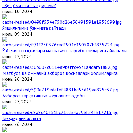
“Ҳизр”ми ёки “тақдир”ми?
июль. 10, 2024
Яхшилигимиз ўзимизга қайтади
июль. 09, 2024
Ўзбекистон ҳожилари маънавият тарғиботчиларига айланади
июнь. 27, 2024
Матбуот ва оммавий ахборот воситалари ходимларига
июнь. 26, 2024
Ахборот тарқатиш ва журналист одоби
июнь. 27, 2024
Гиёҳвандлик иллати
июнь. 26, 2024