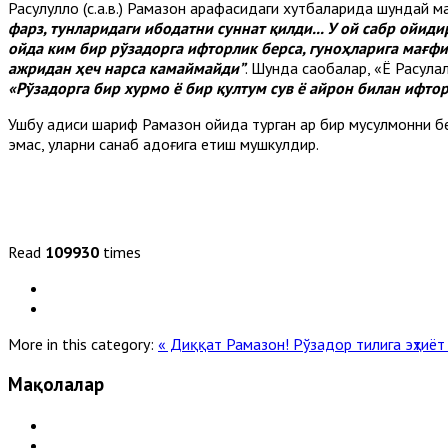
Расулуллоҳ (с.а.в.) Рамазон арафасидаги хутбаларида шундай м
фарз, тунларидаги ибодатни суннат қилди... У ой сабр ойиди
ойда ким бир рўзадорга ифторлик берса, гуноҳларига мағфи
ажридан ҳеч нарса камаймайди
”
. Шунда саҳобалар, «Ё Расулал
«Рўзадорга бир хурмо ё бир қултум сув ё айрон билан ифто
Ушбу ҳадиси шариф Рамазон ойида турган ҳар бир мусулмонни 
эмас, уларни санаб адоғига етиш мушкулдир.
Read
109930
times
More in this category:
« Диққат Рамазон!
Рўзадор тилига эҳтиёт
Мақолалар