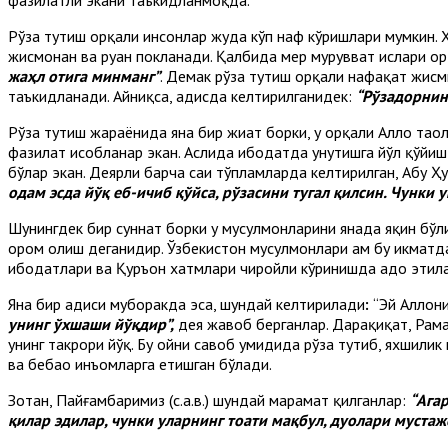
Рўза тутиш орқали инсонлар жуда кўп наф кўришлари мумкин. Х
жисмонан ва руҳан покланади. Қалбида меҳр мурувват ҳислари 
жаҳл отига минманг”
. Демак рўза тутиш орқали нафақат жисм
таъкидланади. Айниқса, ҳадисда келтирилганидек:
“Рўзадорнин
Рўза тутиш жараёнида яна бир жиҳат борки, у орқали Аллоҳ тао
фазилат ҳисобланар экан. Аслида ибодатда унутишга йўл қўйиш 
бўлар экан. Деярли барча саҳиҳ тўпламларда келтирилган, Aбу Ҳ
одам эсда йўқ еб-ичиб қўйсa, рўзaсини тугал қилсин. Чунки
Шунингдек бир суннат борки у мусулмонларини янада яқин бўлиши
ором олиш деганидир. Ўзбекистон мусулмонлари ҳам бу ҳикмат
ибодатлари ва Қуръон хатмлари чиройли кўринишда адо этилад
Яна бир ҳадиси муборакда эса, шундай келтирилади
:
“Эй Аллоҳн
унинг ўхшаши йўқдир”,
дея жавоб берганлар. Дарҳақиқат, Рам
унинг такрори йўқ. Бу ойни савоб умидида рўза тутиб, яхшилик 
ва бебаҳо инъомларга етишган бўлади.
Зотан, Пайғамбаримиз (с.а.в.) шундай марҳамат қилганлар:
“Ага
қилар эдилар, чунки уларнинг тоати мақбул, дуолари муста