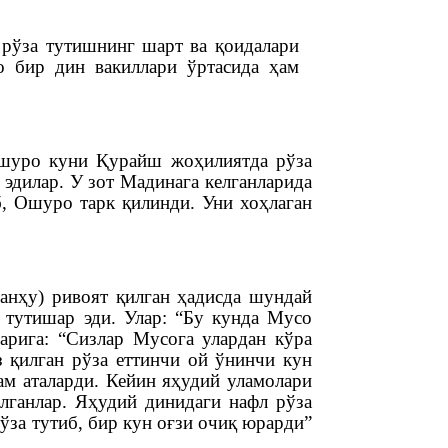
 рўза тутишнинг шарт ва қоидалари
о бир дин вакиллари ўртасида ҳам
Ошуро куни Қурайш жоҳилиятда рўза
р эдилар. У зот Мадинага келганларида
б, Ошуро тарк қилинди. Уни хоҳлаган
анҳу) ривоят қилган ҳадисда шундай
 тутишар эди. Улар: “Бу кунда Мусо
арига: “Сизлар Мусога улардан кўра
з қилган рўза еттинчи ой ўнинчи кун
ам аталарди. Кейин яҳудий уламолари
лганлар. Яҳудий динидаги нафл рўза
рўза тутиб, бир кун оғзи очиқ юрарди”