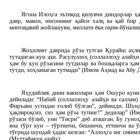
Ягона Илоҳга эътиқод қилувчи диндорлар ҳа
давр, макон, инсоннинг қайси халқ ва қай бир
минтақавий жойлашуви, миллати ёки оқим-йўналиш
Жоҳилият даврида рўза тутган Қурайш аҳл
тутадиган кун эди. Расулуллоҳ (соллаллоҳу алайҳи
ҳам бу кун рўзасини тутдилар ва бошқаларга ҳам
тутди, хоҳламаган тутмади” (Имом Аҳмад ва Абу Д
Яҳудийлик дини вакиллари ҳам Ошуро куни 
дейилади: “Набий (соллаллоҳу алайҳи ва саллам
Фиръавн устидан ғолиб бўлган”, дейишди. Шунда
ҳақлироқсиз, сиз ҳам рўза тутинг!” дедилар” (И
рўзаси бўлиб, уни “Тисри” деб аташган. Бу гуно
яна тўрт кун – тўртинчи, бешинчи, еттинчи ва 
тўғрида шундай ҳадис келган: “Аллоҳга энг севимл
(Муттафақун алайҳ).