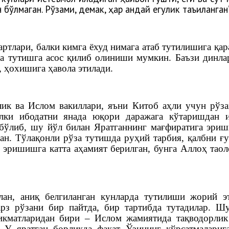
ўлмаган. Рўзами, демак, ҳар қандай егулик таъқиқланган”
ртлари, балки кимга ёхуд нимага атаб тутилишига қар
за тутишга асос қилиб олиниши мумкин. Баъзи динлар
 ҳохишига ҳавола этилади.
лик ва Ислом вакиллари, яъни Китоб аҳли учун рўз
лки ибодатни янада юқори даражага кўтаришдан и
бўлиб, шу йўл билан Яратганнинг мағфиратига эриш
ган. Тўлақонли рўза тутишда руҳий тарбия, қалбни ғ
 эришишга катта аҳамият берилган, бунга Аллоҳ таол
ан, аниқ белгиланган кунларда тутилиши жорий эт
рз рўзани бир пайтда, бир тартибда тутадилар. Шу
икматларидан бири – Ислом жамиятида тақводорлик
 У яратган борлиқда фақат Ўзининг кўрсатмалари