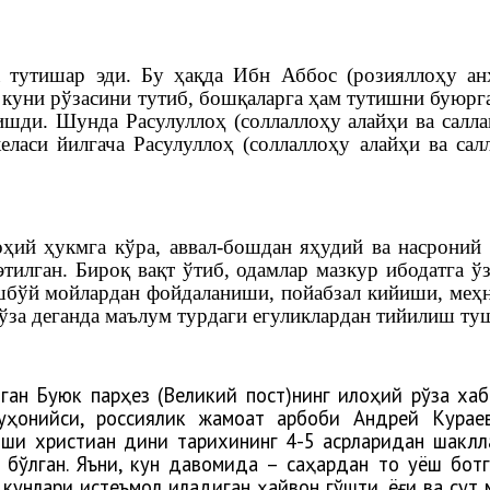
 тутишар эди. Бу ҳақда Ибн Аббос (розияллоҳу анҳ
 куни рўзасини тутиб, бошқаларга ҳам тутишни буюрга
ишди. Шунда Расулуллоҳ (соллаллоҳу алайҳи ва саллам
келаси йилгача Расулуллоҳ (соллаллоҳу алайҳи ва с
ҳий ҳукмга кўра, аввал-бошдан яҳудий ва насроний
этилган. Бироқ вақт ўтиб, одамлар мазкур ибодатга 
бўй мойлардан фойдаланиши, пойабзал кийиши, меҳн
рўза деганда маълум турдаги егуликлардан тийилиш ту
нган Буюк парҳез (Великий пост)нинг илоҳий рўза хаб
руҳонийси, россиялик жамоат арбоби Андрей Курае
иши христиан дини тарихининг 4-5 асрларидан шаклл
ўлган. Яъни, кун давомида – саҳардан то қуёш ботгун
за кунлари истеъмол қиладиган ҳайвон гўшти, ёғи ва су