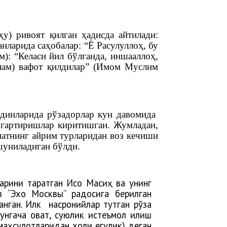
у) ривоят қилган ҳадисда айтилади:
нларида саҳобалар: “Ё Расулуллоҳ, бу
): “Келаси йил бўлганда, иншааллоҳ,
аллам) вафот қилдилар” (Имом Муслим
 динларида рўзадорлар кун давомида
ўзгартиришлар киритишган. Жумладан,
атнинг айрим турларидан воз кечиши
шуниладиган бўлди.
арини тарқатган Исо Масиҳ ва унинг
в “Эхо Москвы” радосига берилган
анган.
Илк насронийлар тутган рўза
гача овқат, суюқлик истеъмол қилиш
т маҳсулотларидан холи егулик) деган