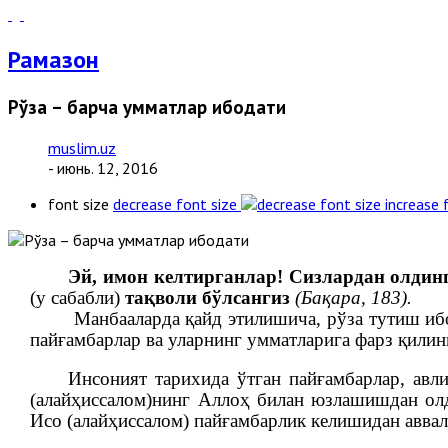
Рамазон
Рўза – барча умматлар ибодати
muslim.uz
- июнь. 12, 2016
font size
decrease font size
increase 
Эй, имон келтирганлар! Сизлардан олди
(у сабабли)
тақволи бўлсангиз
(Бақара, 183).
Манбааларда қайд этилишича, рўза тутиш иб
пайғамбарлар ва уларнинг умматларига фарз қилин
Инсоният тарихида ўтган пайғамбарлар, авл
(алайҳиссалом)нинг Аллоҳ билан юзлашишдан олди
Исо (алайҳиссалом) пайғамбарлик келишидан аввал 