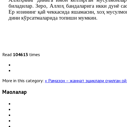
биладилар. Зеро, Аллоҳ бандаларига икки дунё са
Ер юзининг қай чеккасида яшамасин, хоҳ мусулмон
дини кўрсатмаларида топиши мумкин.
Read
104613
times
More in this category:
« Рамазон – жаннат эшиклари очилган о
Мақолалар