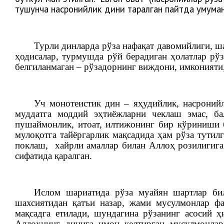
тушунча насронийлик дини тарқалган пайтда умуман б
Турли динларда рўза нафақат давомийлиги, ша
ҳодисалар, турмушда рўй берадиган ҳолатлар рў
белгиланмаган – рўзадорнинг виждони, имконияти,
Уч монотеистик дин – яҳудийлик, насроний
муддатга моддий эҳтиёжларни чеклаш эмас, ба
пушаймонлик, итоат, илтижонинг бир кўриниши 
мулоқотга тайёргарлик мақсадида ҳам рўза тутил
поклаш, хайрли амаллар билан Аллоҳ розилигига
сифатида қаралган.
Ислом шариатида рўза муайян шартлар бил
шахсиятидан қатъи назар, жами мусулмонлар фа
мақсадга етилади, шундагина
рўзанинг асосий ҳ
Аллоҳнинг динига имон келтирган мусулмонлар