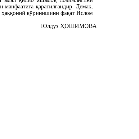
н манфаатига қаратилгандир. Демак,
нг ҳаққоний кўринишини фақат Ислом
Юлдуз ҲОШИМОВА