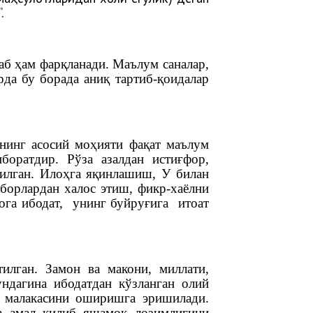
.
аб ҳам фарқланади. Маълум саналар,
да бу борада аниқ тартиб-қоидалар
анинг асосий моҳияти фақат маълум
боратдир. Рўза азалдан истиғфор,
илган. Илоҳга яқинлашиш, У билан
уборлардан халос этиш, фикр-хаёлни
ога ибодат, унинг буйруғига итоат
илган. Замон ва макони, миллати,
ндагина ибодатдан кўзланган олий
 малакасини оширишга эришилади.
га амал қилиб яшамоқ лозимлигини