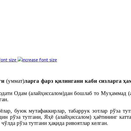
font size
нги
(уммат)
ларга фарз қилингани каби сизларга ҳа
одати Одам (алайҳиссалом)дан бошлаб то Муҳаммад (а
ган.
иёлар, буюк мутафаккирлар, табаррук зотлар рўза ту
н рўза тутгани, Яҳё (алайҳиссалом) ҳаётининг катт
чўлда рўза тутгани ҳақида ривоятлар келган.