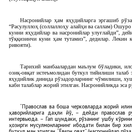
Насронийлар ҳам яҳудийларга эргашиб рўза
“Расулуллоҳ (соллаллоҳу алайҳи ва саллам) Ошуро
кунни яҳудийлар ва насронийлар улуғлайди”, дей
тўққизинчи куни ҳам тутамиз”, дедилар. Лекин 
ривояти).
Тарихий манбаалардан маълум бўладики, ило
озиқ-овқат истеъмолидан буткул тийилиши талаб 
яҳудийлик динида рўзадорларнинг чўмилиши, хуш
каби талаблар жорий этилган. Насронийликда эса 
“Православ ва бошқа черковларда жорий қили
ҳаворийларига даҳли йўқ, – дейди православ 
интервьюда. – Гап шундаки, рўзанинг ушбу кўрин
ҳозирги мусулмонларнинг ибодати билан бир хил б
буткул ман этилган. “Ёвғон овқат” (насронийлар рў