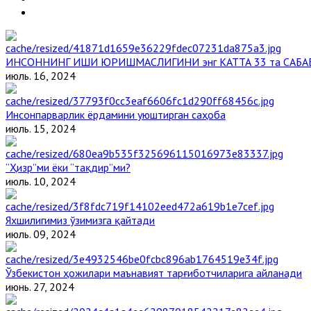
ИНСОННИНГ ИШИ ЮРИШМАСЛИГИНИ энг КАТТА 33 та САБА
июль. 16, 2024
Инсонпарварлик ёрдамини уюштирган саҳоба
июль. 15, 2024
“Ҳизр”ми ёки “тақдир”ми?
июль. 10, 2024
Яхшилигимиз ўзимизга қайтади
июль. 09, 2024
Ўзбекистон ҳожилари маънавият тарғиботчиларига айланади
июнь. 27, 2024