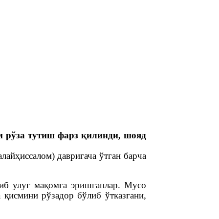
м рўза тутиш фарз қилинди, шояд
лайҳиссалом) давригача ўтган барча
тиб улуғ мақомга эришганлар.
Мусо
а қисмини рўзадор бўлиб ўтказгани,