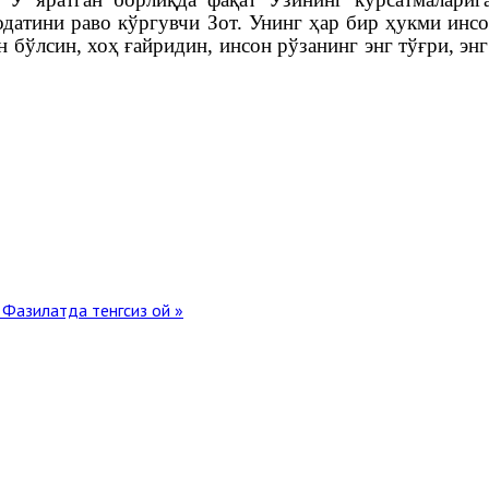
одатини раво кўргувчи Зот. Унинг ҳар бир ҳукми инсо
 бўлсин, хоҳ ғайридин, инсон рўзанинг энг тўғри, э
й
Фазилатда тенгсиз ой »