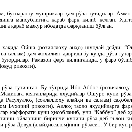
м, бутпарасту мушриклар ҳам рўза тутадилар. Аммо
 динга мансублигига қараб фарқ қилиб келган.
Ҳатт
ига қараб мазкур ибодатда фарқланиш бўлган.
и ҳақида Ойша (розияллоҳу анҳо) шундай дейди: “
 ва саллам) ҳам жоҳилият даврида бу кунда рўза тута
 буюрдилар. Рамазон фарз қилинганида, у фарз бўли
овуд ривояти).
рўза тутишган. Бу тўғрида Ибн Аббос (розияллоҳу 
) Мадинага келганларида яҳудийлар Ошуро куни рўза
 Расулуллоҳ (соллаллоҳу алайҳи ва саллам) саҳобал
мом Бухорий ривояти). Аллоҳ таоло яҳудийларга фар
ҳлар каффорати куни ҳисобланиб, уни “Каббур” деб ҳ
ўнинчи ойларнинг биринчи кунини рўза деб эълон қи
и рўза Довуд (алайҳиссалом)нинг рўзаси... У бир кун 