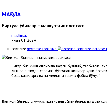
МАҚОЛА
Виртуал ўйинлар – манқуртлик воситаси
muslim.uz
- май. 01, 2024
font size
decrease font size
increase 
“Агар бир киши ёшлигида нафси бузилиб, тарбиясиз, ах
Дин ва эътиқоди саломат бўлмаган кишилар ҳақни ботил
бошқа кишиларга ва на миллатга тариқча фойда йўқдур”.
Виртуал ўйинларга муккасидан кетиш сўнгги йилларда дунё ха