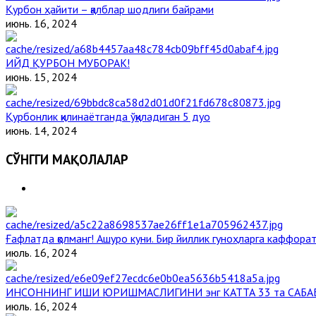
Қурбон ҳайити – қалблар шодлиги байрами
июнь. 16, 2024
ИЙД ҚУРБОН МУБОРАК!
июнь. 15, 2024
Қурбонлик қилинаётганда ўқиладиган 5 дуо
июнь. 14, 2024
СЎНГГИ МАҚОЛАЛАР
Ғафлатда қолманг! Ашуро куни. Бир йиллик гуноҳларга каффорат,
июль. 16, 2024
ИНСОННИНГ ИШИ ЮРИШМАСЛИГИНИ энг КАТТА 33 та САБА
июль. 16, 2024