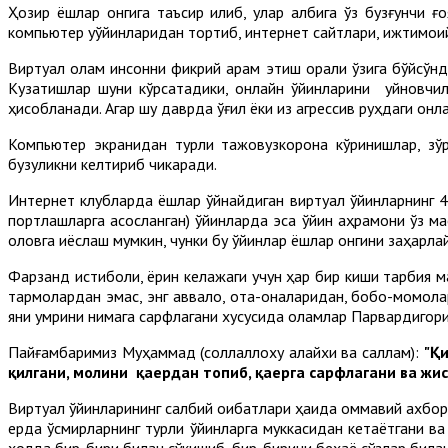
Ҳозир ёшлар онгига таъсир қилиб, улар қалбига ўз бузғунчи 
компьютер уўйинларидан тортиб, интернет сайтлари, ижтимоий 
Виртуал олам инсонни фикрий қарам этиш орқали ўзига бўйсўнд
Кузатишлар шуни кўрсатадики, онлайн ўйинларини уйновчил
ҳисобланади. Агар шу даврда ўғил ёки қиз агрессив руҳдаги онл
Компьютер экранидан турли тажовузкорона кўринишлар, зўр
бузуқликни келтириб чикаради.
Интернет клубларда ёшлар ўйнайдиган виртуал ўйинларнинг 4
портлашларга асосланган) ўйинларда эса ўйин қаҳрамони ўз м
оловга қиёслаш мумкин, чунки бу ўйинлар ёшлар онгини заҳарла
Фарзанд истиқболи, ёрқин келажаги учун ҳар бир киши тарбия
тармоқлардан эмас, энг аввало, ота-оналаридан, бобо-момолари
яни умрини нимага сарфлагани хусусида оламлар Парвардигор
Пайғамбаримиз Муҳаммад (соллаллоху алайхи ва саллам):
"Қ
қилгани, молини қаердан топиб, қаерга сарфлагани ва жи
Виртуал ўйинларининг салбий оқибатлари ҳақида оммавий ахбо
ерда ўсмирларнинг турли ўйинларга муккасидан кетаётгани ва қ
ҳолда бир-бири билан сўкишиб, бир-бирини беҳаё сўзлар билан