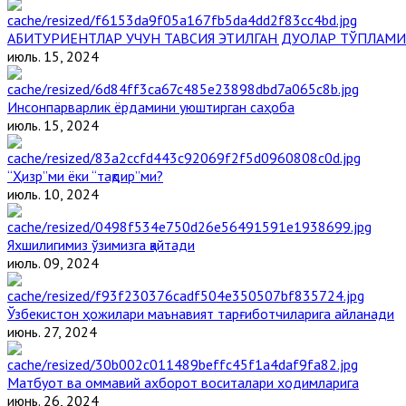
АБИТУРИЕНТЛАР УЧУН ТАВСИЯ ЭТИЛГАН ДУОЛАР ТЎПЛАМИ
июль. 15, 2024
Инсонпарварлик ёрдамини уюштирган саҳоба
июль. 15, 2024
“Ҳизр”ми ёки “тақдир”ми?
июль. 10, 2024
Яхшилигимиз ўзимизга қайтади
июль. 09, 2024
Ўзбекистон ҳожилари маънавият тарғиботчиларига айланади
июнь. 27, 2024
Матбуот ва оммавий ахборот воситалари ходимларига
июнь. 26, 2024