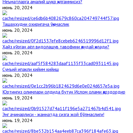
Неъматларга амалий шукр қилганмисиз?
июнь. 20, 2024
Ташаҳҳудни охиригача ўқимаслик
июнь. 20, 2024
Ҳайз кўрган аёл видолашув тавофини қандай қилади?
июнь. 20, 2024
Сунъий ипакли кийим кийиш
июнь. 20, 2024
Юртингиз олимлари олдида бутун Ислом олами қарздордир
июнь. 19, 2024
Энг ачинарлиси - жаннатда сизга жой бўлмаслиги!
июнь. 19, 2024