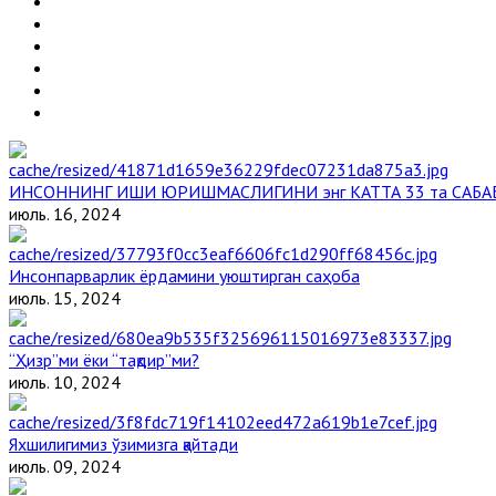
ИНСОННИНГ ИШИ ЮРИШМАСЛИГИНИ энг КАТТА 33 та САБА
июль. 16, 2024
Инсонпарварлик ёрдамини уюштирган саҳоба
июль. 15, 2024
“Ҳизр”ми ёки “тақдир”ми?
июль. 10, 2024
Яхшилигимиз ўзимизга қайтади
июль. 09, 2024