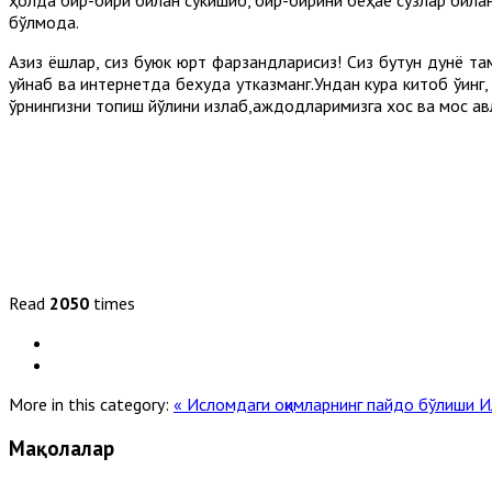
бўлмоқда.
Азиз ёшлар, сиз буюк юрт фарзандларисиз! Сиз бутун дунё там
уйнаб ва интернетда бехуда утказманг.Ундан кура китоб ўқинг,
ўрнингизни топиш йўлини излаб,аждодларимизга хос ва мос ав
Read
2050
times
More in this category:
« Исломдаги оқимларнинг пайдо бўлиши
И
Мақолалар