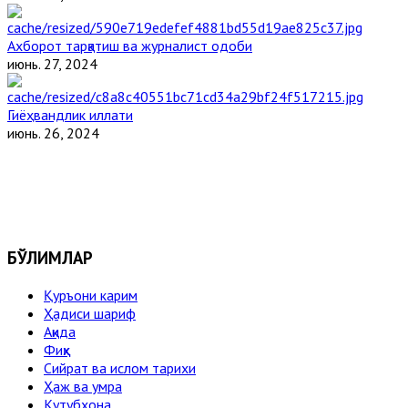
Ахборот тарқатиш ва журналист одоби
июнь. 27, 2024
Гиёҳвандлик иллати
июнь. 26, 2024
БЎЛИМЛАР
Қуръони карим
Ҳадиси шариф
Ақида
Фиқҳ
Сийрат ва ислом тарихи
Ҳаж ва умра
Кутубхона