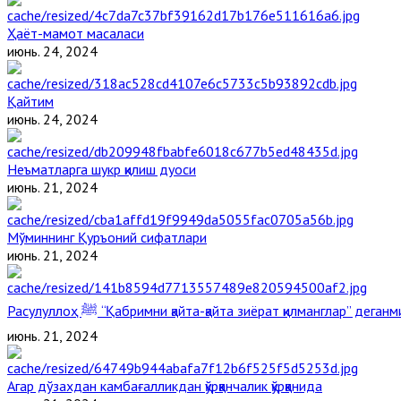
Ҳаёт-мамот масаласи
июнь. 24, 2024
Қайтим
июнь. 24, 2024
Неъматларга шукр қилиш дуоси
июнь. 21, 2024
Мўминнинг Қуръоний сифатлари
июнь. 21, 2024
Расулуллоҳ ﷺ “Қабримни қайта-қайта зиёрат қилманглар” дега
июнь. 21, 2024
Агар дўзахдан камбағалликдан қўрққанчалик қўрққанида