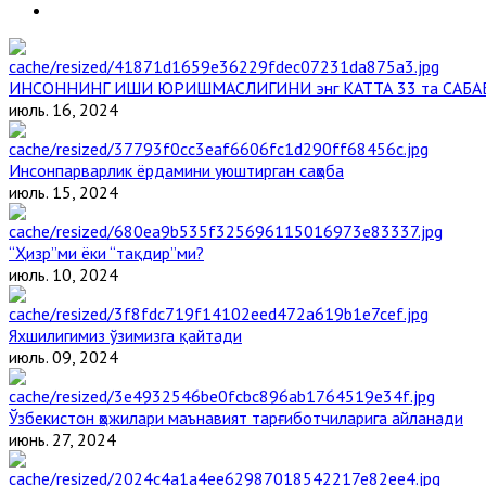
ИНСОННИНГ ИШИ ЮРИШМАСЛИГИНИ энг КАТТА 33 та САБА
июль. 16, 2024
Инсонпарварлик ёрдамини уюштирган саҳоба
июль. 15, 2024
“Ҳизр”ми ёки “тақдир”ми?
июль. 10, 2024
Яхшилигимиз ўзимизга қайтади
июль. 09, 2024
Ўзбекистон ҳожилари маънавият тарғиботчиларига айланади
июнь. 27, 2024