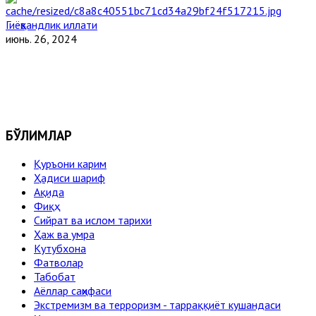
Гиёҳвандлик иллати
июнь. 26, 2024
БЎЛИМЛАР
Қуръони карим
Ҳадиси шариф
Ақида
Фиқҳ
Сийрат ва ислом тарихи
Ҳаж ва умра
Кутубхона
Фатволар
Табобат
Аёллар саҳифаси
Экстремизм ва терроризм - тарраққиёт кушандаси