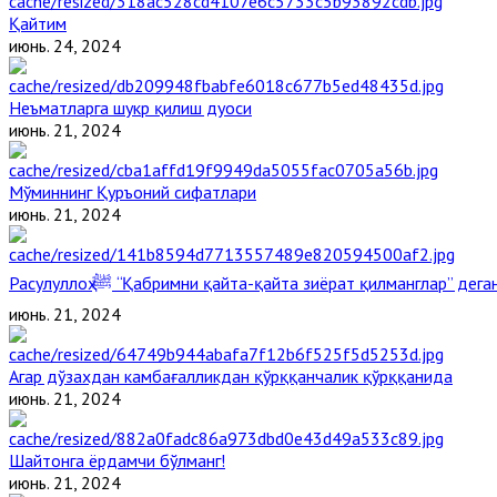
Қайтим
июнь. 24, 2024
Неъматларга шукр қилиш дуоси
июнь. 21, 2024
Мўминнинг Қуръоний сифатлари
июнь. 21, 2024
Расулуллоҳ ﷺ “Қабримни қайта-қайта зиёрат қилманглар” де
июнь. 21, 2024
Агар дўзахдан камбағалликдан қўрққанчалик қўрққанида
июнь. 21, 2024
Шайтонга ёрдамчи бўлманг!
июнь. 21, 2024