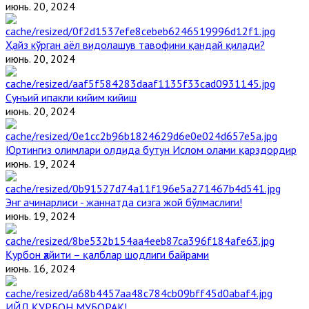
июнь. 20, 2024
Ҳайз кўрган аёл видолашув тавофини қандай қилади?
июнь. 20, 2024
Сунъий ипакли кийим кийиш
июнь. 20, 2024
Юртингиз олимлари олдида бутун Ислом олами қарздордир
июнь. 19, 2024
Энг ачинарлиси - жаннатда сизга жой бўлмаслиги!
июнь. 19, 2024
Қурбон ҳайити – қалблар шодлиги байрами
июнь. 16, 2024
ИЙД ҚУРБОН МУБОРАК!