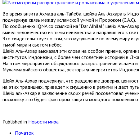
Во время визита Ахмада аль-Тайеба, шейха Аль-Азхара в Индо
подчеркнув связь между исламской уммой и Пророком (С.А.С).
По сообщению IQNA со ссылкой на "Dar Alhilal", шейх Аль-Азха
вывел человечество из тьмы невежества и направил его к свет
Это свидетельствует о том, что мусульмане по всему миру изу
тьмой мира и светом небес.
Шейх Аль-Азхар высказал эти слова на особом приеме, орга
институтов Индонезии, с более чем столетней историей в Джа
На этом мероприятии обсуждалось распространение ислама и 
Мухаммадийского общества, ректоры университетов Индонези
Шейх Аль-Азхар подчеркнул, что разделение доверия, ценност
на этих традициях, приведет к смущению в религии и даст пут
Шейх аль-Азхар в заключение своих речей посоветовал учены
поскольку это будет фактором защиты молодого поколения о
Published in
Новости мира
Початок