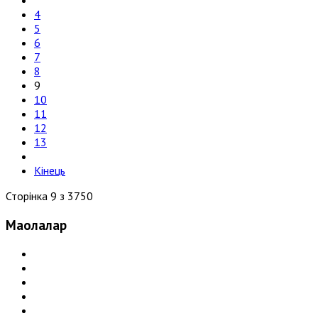
4
5
6
7
8
9
10
11
12
13
Кінець
Сторінка 9 з 3750
Мақолалар