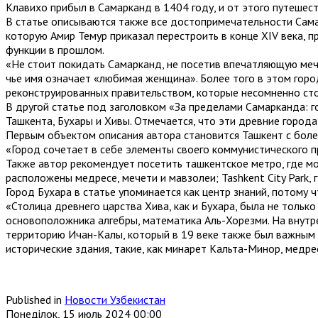
Клавихо прибыл в Самарканд в 1404 году, и от этого путешес
В статье описываются также все достопримечательности Самар
которую Амир Темур приказал перестроить в конце XIV века, 
функции в прошлом.
«Не стоит покидать Самарканд, не посетив впечатляющую меч
чье имя означает «любимая женщина». Более того в этом гор
реконструированных правительством, которые несомненно стои
В другой статье под заголовком «За пределами Самарканда: 
Ташкента, Бухары и Хивы. Отмечается, что эти древние города
Первым объектом описания автора становится Ташкент с боле
«Город сочетает в себе элементы своего коммунистического п
Также автор рекомендует посетить ташкентское метро, где м
расположены медресе, мечети и мавзолеи; Tashkent City Park,
Город Бухара в статье упоминается как центр знаний, потому 
«Столица древнего царства Хива, как и Бухара, была не тольк
основоположника алгебры, математика Аль-Хорезми. На внутр
территорию Ичан-Калы, который в 19 веке также был важным 
исторические здания, такие, как минарет Кальта-Минор, медрес
Published in
Новости Узбекистан
Понеділок, 15 июль 2024 00:00