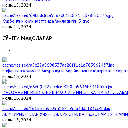
июнь. 15, 2024
Қурбонлик қилинаётганда ўқиладиган 5 дуо
июнь. 14, 2024
СЎНГГИ МАҚОЛАЛАР
Ғафлатда қолманг! Ашуро куни. Бир йиллик гуноҳларга каффорат
июль. 16, 2024
ИНСОННИНГ ИШИ ЮРИШМАСЛИГИНИ энг КАТТА 33 та САБА
июль. 16, 2024
АБИТУРИЕНТЛАР УЧУН ТАВСИЯ ЭТИЛГАН ДУОЛАР ТЎПЛАМИ
июль. 15, 2024