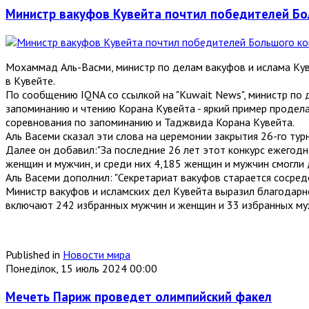
Министр вакуфов Кувейта почтил победителей Бо
Мохаммад Аль-Васми, министр по делам вакуфов и ислама Кув
в Кувейте.
По сообщению IQNA со ссылкой на "Kuwait News", министр по
запоминанию и чтению Корана Кувейта - яркий пример продела
соревнования по запоминанию и Таджвида Корана Кувейта.
Аль Васеми сказал эти слова на церемонии закрытия 26-го ту
Далее он добавил:"За последние 26 лет этот конкурс ежегодн
женщин и мужчин, и среди них 4,185 женщин и мужчин смогли 
Аль Васеми дополнил: "Секретариат вакуфов старается сосредо
Министр вакуфов и исламских дел Кувейта выразил благодарн
включают 242 избранных мужчин и женщин и 33 избранных му
Published in
Новости мира
Понеділок, 15 июль 2024 00:00
Мечеть Париж проведет олимпийский факел