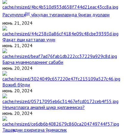
Расулуллоҳ ﷺ уйқудан турганларида ўқиган дуолари
июнь. 21, 2024
Фақат ёши катталар учун
июнь. 21, 2024
Барча муаммоларнинг сабаби
июнь. 20, 2024
Вожиб бўлди
июнь. 20, 2024
Неъматларга амалий шукр қилганмисиз?
июнь. 20, 2024
Ташаҳҳудни охиригача ўқимаслик