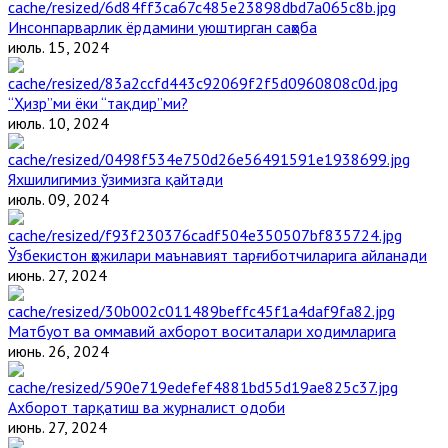
Инсонпарварлик ёрдамини уюштирган саҳоба
июль. 15, 2024
“Ҳизр”ми ёки “тақдир”ми?
июль. 10, 2024
Яхшилигимиз ўзимизга қайтади
июль. 09, 2024
Ўзбекистон ҳожилари маънавият тарғиботчиларига айланади
июнь. 27, 2024
Матбуот ва оммавий ахборот воситалари ходимларига
июнь. 26, 2024
Ахборот тарқатиш ва журналист одоби
июнь. 27, 2024