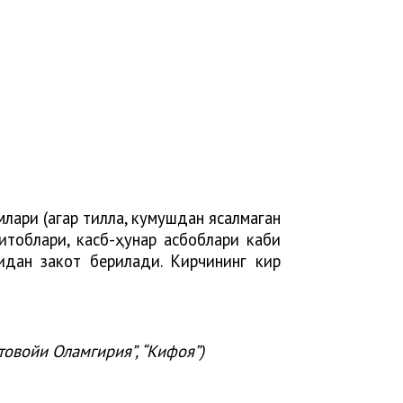
млари (агар тилла, кумушдан ясалмаган
китоблари, касб-ҳунар асбоблари каби
идан закот берилади. Кирчининг кир
товойи Оламгирия”, “Кифоя”)