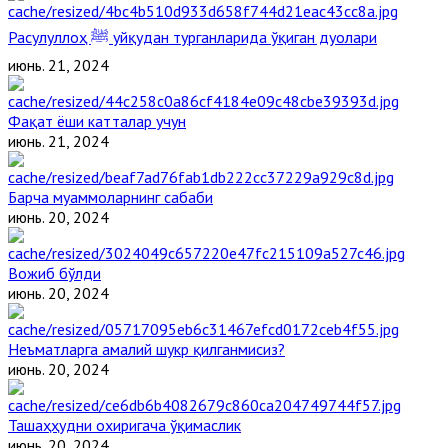
Расулуллоҳ ﷺ уйқудан турганларида ўқиган дуолари
июнь. 21, 2024
Фақат ёши катталар учун
июнь. 21, 2024
Барча муаммоларнинг сабаби
июнь. 20, 2024
Вожиб бўлди
июнь. 20, 2024
Неъматларга амалий шукр қилганмисиз?
июнь. 20, 2024
Ташаҳҳудни охиригача ўқимаслик
июнь. 20, 2024