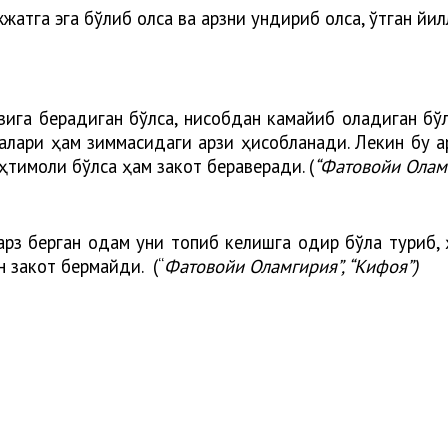
атга эга бўлиб қолса ва қарзни ундириб олса, ўтган йил
ига берадиган бўлса, нисобдан камайиб қоладиган бўлс
қлари ҳам зиммасидаги қарзи ҳисобланади. Лекин бу қар
эҳтимоли бўлса ҳам закот бераверади. (
“Фатовойи Оламг
 қарз берган одам уни топиб келишга қодир бўла туриб, 
н закот бермайди. (“
Фатовойи Оламгирия”, “Кифоя”)