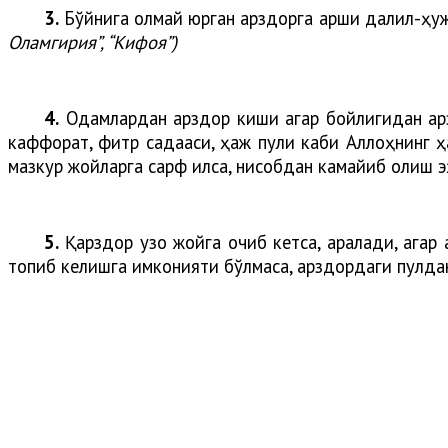
3.
Бўйнига олмай юрган қарздорга қарши далил-ҳужж
Оламгирия”, “Кифоя”)
4.
Одамлардан қарздор киши агар бойлигидан қарз
каффорат, фитр садақаси, ҳаж пули каби Аллоҳнинг ҳа
мазкур жойларга сарф қилса, нисобдан камайиб қолиш 
5.
Қарздор узоқ жойга қочиб кетса, қаралади, агар
топиб келишга имконияти бўлмаса, қарздордаги пулда