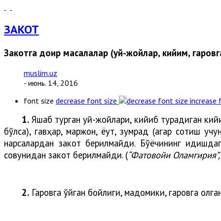
ЗАКОТ
Закотга доир масалалар (уй-жойлар, кийим, гаровга
muslim.uz
- июнь. 14, 2016
font size
decrease font size
increase 
1.
Яшаб турган уй-жойлари, кийиб турадиган кийим
бўлса), гавҳар, маржон, ёқут, зумрад (агар сотиш у
нарсалардан закот берилмайди. Бўёқчининг идишда
совунидан закот берилмайди. (
“Фатовойи Оламгирия”,
2.
Гаровга қўйган бойлиги, мадомики, гаровга олга