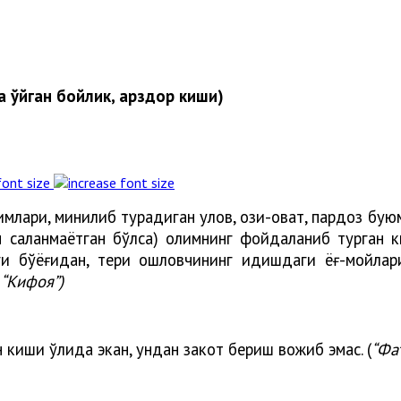
 қўйган бойлик, қарздор киши)
font size
лари, минилиб турадиган улов, озиқ-овқат, пардоз бую
чун сақланмаётган бўлса) олимнинг фойдаланиб турган 
ги бўёғидан, тери ошловчининг идишдаги ёғ-мойлар
 “Кифоя”)
н киши қўлида экан, ундан закот бериш вожиб эмас. (
“Фа