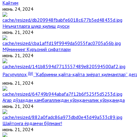
Қайтим
июнь. 24, 2024
Неъматларга шукр қилиш дуоси
июнь. 21, 2024
Мўминнинг Қуръоний сифатлари
июнь. 21, 2024
Расулуллоҳ ﷺ “Қабримни қайта-қайта зиёрат қилманглар” д
июнь. 21, 2024
Агар дўзахдан камбағалликдан қўрққанчалик қўрққанида
июнь. 21, 2024
Шайтонга ёрдамчи бўлманг!
июнь. 21, 2024