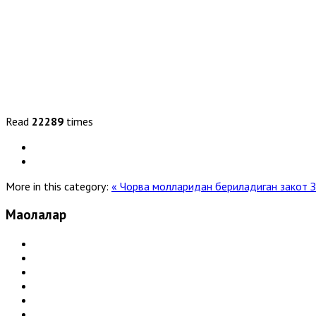
Read
22289
times
More in this category:
« Чорва молларидан бериладиган закот
З
Мақолалар