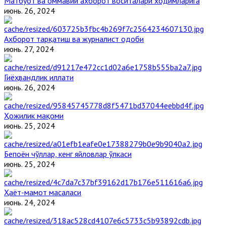
Матбуот ва оммавий ахборот воситалари ходимларига
июнь. 26, 2024
Ахборот тарқатиш ва журналист одоби
июнь. 27, 2024
Гиёҳвандлик иллати
июнь. 26, 2024
Ҳожилик мақоми
июнь. 25, 2024
Бепоён чўллар, кенг яйловлар ўлкаси
июнь. 25, 2024
Ҳаёт-мамот масаласи
июнь. 24, 2024