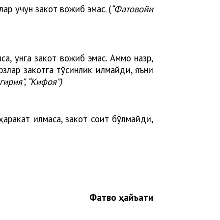
лар учун закот вожиб эмас. (
“Фатовойи
а, унга закот вожиб эмас. Аммо назр,
злар закотга тўсқинлик қилмайди, яъни
ирия”, “Кифоя”)
ҳаракат қилмаса, закот соқит бўлмайди,
Фатво ҳайъати