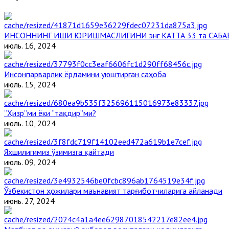
ИНСОННИНГ ИШИ ЮРИШМАСЛИГИНИ энг КАТТА 33 та САБА
июль. 16, 2024
Инсонпарварлик ёрдамини уюштирган саҳоба
июль. 15, 2024
“Ҳизр”ми ёки “тақдир”ми?
июль. 10, 2024
Яхшилигимиз ўзимизга қайтади
июль. 09, 2024
Ўзбекистон ҳожилари маънавият тарғиботчиларига айланади
июнь. 27, 2024