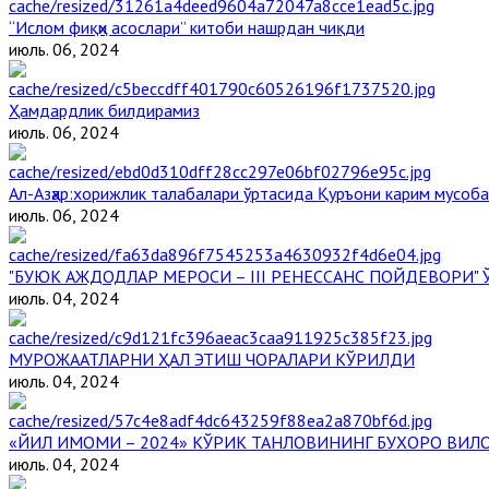
“Ислом фиқҳи асослари” китоби нашрдан чиқди
июль. 06, 2024
Ҳамдардлик билдирамиз
июль. 06, 2024
Aл-Aзҳар:хорижлик талабалари ўртасида Қуръони карим мусоб
июль. 06, 2024
"БУЮК АЖДОДЛАР МЕРОСИ – III РЕНЕССАНС ПОЙДЕВОРИ
июль. 04, 2024
МУРОЖААТЛАРНИ ҲАЛ ЭТИШ ЧОРАЛАРИ КЎРИЛДИ
июль. 04, 2024
«ЙИЛ ИМОМИ – 2024» КЎРИК ТАНЛОВИНИНГ БУХОРО ВИЛ
июль. 04, 2024