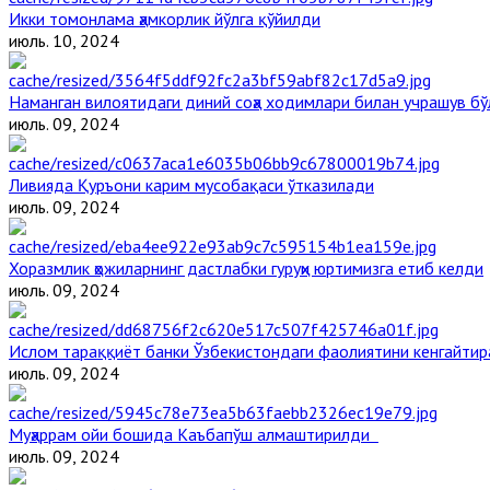
Икки томонлама ҳамкорлик йўлга қўйилди
июль. 10, 2024
Наманган вилоятидаги диний соҳа ходимлари билан учрашув бў
июль. 09, 2024
Ливияда Қуръони карим мусобақаси ўтказилади
июль. 09, 2024
Хоразмлик ҳожиларнинг дастлабки гуруҳи юртимизга етиб келди
июль. 09, 2024
Ислом тараққиёт банки Ўзбекистондаги фаолиятини кенгайти
июль. 09, 2024
Муҳаррам ойи бошида Каъбапўш алмаштирилди
июль. 09, 2024