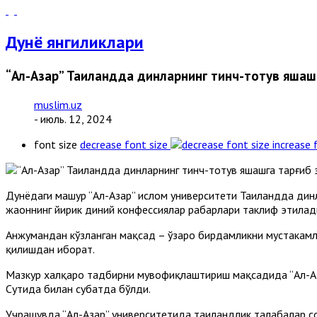
Дунё янгиликлари
“Ал-Азҳар” Таиландда динларнинг тинч-тотув яша
muslim.uz
- июль. 12, 2024
font size
decrease font size
increase 
Дунёдаги машҳур “Ал-Азҳар” ислом университети Таиландда ди
жаҳоннинг йирик диний конфессиялар раҳбарлари таклиф этилад
Анжумандан кўзланган мақсад – ўзаро бирдамликни мустаҳкамл
қилишдан иборат.
Мазкур халқаро тадбирни мувофиқлаштириш мақсадида “Ал-Азҳ
Сутҳида билан суҳбатда бўлди.
Учрашувда “Ал-Азҳар” университетида таиландлик талабалар с