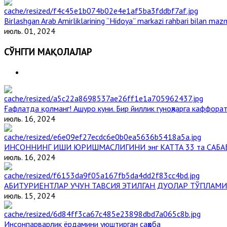
Birlashgan Arab Amirliklarining “Hidoya” markazi rahbari bilan mazm
июль. 01, 2024
СЎНГГИ МАҚОЛАЛАР
Ғафлатда қолманг! Ашуро куни. Бир йиллик гуноҳларга каффорат
июль. 16, 2024
ИНСОННИНГ ИШИ ЮРИШМАСЛИГИНИ энг КАТТА 33 та САБА
июль. 16, 2024
АБИТУРИЕНТЛАР УЧУН ТАВСИЯ ЭТИЛГАН ДУОЛАР ТЎПЛАМИ
июль. 15, 2024
Инсонпарварлик ёрдамини уюштирган саҳоба