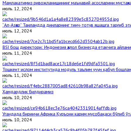
Мамлакатимиз ривожланишининг маънавий асосларини мустаҳка
июль. 12, 2024
“Ал-Азҳар” Таиландда динларнинг тинч-тотув яшашга тарғиб э
июль. 12, 2024
BSI бош директори: Индонезия ҳалол бизнесда етакчига айлани
июль. 11, 2024
Тошкент ислом институтида модуль таълим учун қабул бошла
июль. 11, 2024
Ҳамдардлик билдирамиз
июль. 10, 2024
Угандада биринчи Aфрика Қуръони карим мусобақаси бўлиб ўт
июль. 10, 2024