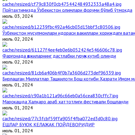
Пойтахтимизда Ўзбекистон олимлари форуми бўлиб ўтмоқда
июль. 03, 2024
Ўзбекистон мусулмонлари идораси вакиллари хориждаги вата
июль. 02, 2024
Фарғонада ҳожиларнинг дастлабки гуруҳи кутиб олинди
июль. 02, 2024
Бирлашган Миллатлар Ташкилоти Бош котиби Ҳазрати Имом 
июль. 01, 2024
Марокашда Халқаро араб хаттотлиги фестивали бошланди
июль. 01, 2024
ЁШЛАР БУЮК КЕЛАЖАК ПОЙДЕВОРИДИР
июль. 01, 2024