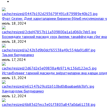
Фуат Сезгин: Дунё хариталарини биринчи бўлиб мусулмонлар ч
июль. 18, 2024
Босниядаги тарихий масжид узоқ йиллик танаффусдан сўнг ян
июль. 18, 2024
Таъзия билдирамиз
июль. 17, 2024
Истанбулнинг тарихий масжиди зиёратчиларни яна қарши ола
июль. 15, 2024
Ҳамдардлик билдирамиз
июль. 12, 2024