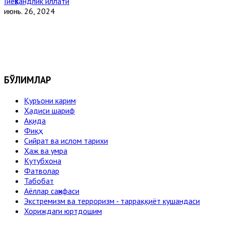
Гиёҳвандлик иллати
июнь. 26, 2024
БЎЛИМЛАР
Қуръони карим
Ҳадиси шариф
Ақида
Фиқҳ
Сийрат ва ислом тарихи
Ҳаж ва умра
Кутубхона
Фатволар
Табобат
Аёллар саҳифаси
Экстремизм ва терроризм - тарраққиёт кушандаси
Хориждаги юртдошим