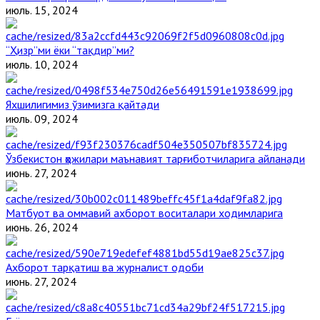
июль. 15, 2024
“Ҳизр”ми ёки “тақдир”ми?
июль. 10, 2024
Яхшилигимиз ўзимизга қайтади
июль. 09, 2024
Ўзбекистон ҳожилари маънавият тарғиботчиларига айланади
июнь. 27, 2024
Матбуот ва оммавий ахборот воситалари ходимларига
июнь. 26, 2024
Ахборот тарқатиш ва журналист одоби
июнь. 27, 2024