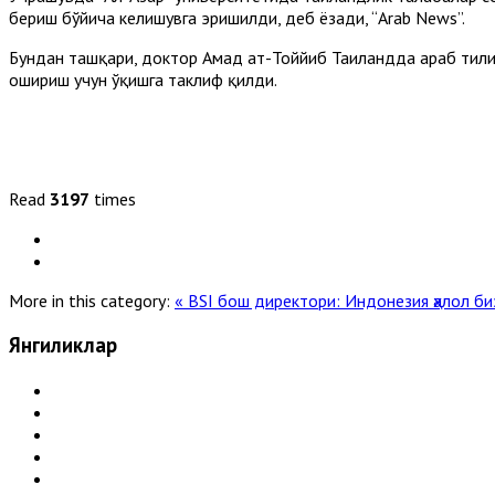
бериш бўйича келишувга эришилди, деб ёзади, “Arab News”.
Бундан ташқари, доктор Аҳмад ат-Тоййиб Таиландда араб тили
ошириш учун ўқишга таклиф қилди.
Read
3197
times
More in this category:
« BSI бош директори: Индонезия ҳалол б
Янгиликлар