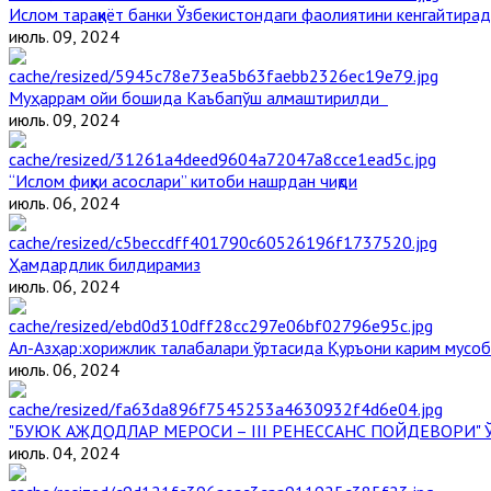
Ислом тараққиёт банки Ўзбекистондаги фаолиятини кенгайтира
июль. 09, 2024
Муҳаррам ойи бошида Каъбапўш алмаштирилди
июль. 09, 2024
“Ислом фиқҳи асослари” китоби нашрдан чиқди
июль. 06, 2024
Ҳамдардлик билдирамиз
июль. 06, 2024
Aл-Aзҳар:хорижлик талабалари ўртасида Қуръони карим мусоб
июль. 06, 2024
"БУЮК АЖДОДЛАР МЕРОСИ – III РЕНЕССАНС ПОЙДЕВОРИ
июль. 04, 2024