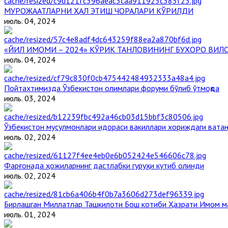
МУРОЖААТЛАРНИ ҲАЛ ЭТИШ ЧОРАЛАРИ КЎРИЛДИ
июль. 04, 2024
«ЙИЛ ИМОМИ – 2024» КЎРИК ТАНЛОВИНИНГ БУХОРО ВИЛ
июль. 04, 2024
Пойтахтимизда Ўзбекистон олимлари форуми бўлиб ўтмоқда
июль. 03, 2024
Ўзбекистон мусулмонлари идораси вакиллари хориждаги ватан
июль. 02, 2024
Фарғонада ҳожиларнинг дастлабки гуруҳи кутиб олинди
июль. 02, 2024
Бирлашган Миллатлар Ташкилоти Бош котиби Ҳазрати Имом 
июль. 01, 2024