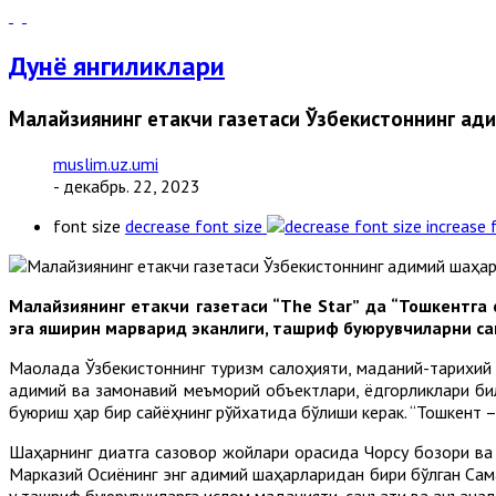
Дунё янгиликлари
Малайзиянинг етакчи газетаси Ўзбекистоннинг қад
muslim.uz.umi
- декабрь. 22, 2023
font size
decrease font size
increase 
Малайзиянинг етакчи газетаси “The Star” да “Тошкентга
эга яширин марварид эканлиги, ташриф буюрувчиларни са
Мақолада Ўзбекистоннинг туризм салоҳияти, маданий-тарихий
қадимий ва замонавий меъморий объектлари, ёдгорликлари би
буюриш ҳар бир сайёҳнинг рўйхатида бўлиши керак. “Тошкент –
Шаҳарнинг диққатга сазовор жойлари орасида Чорсу бозори в
Марказий Осиёнинг энг қадимий шаҳарларидан бири бўлган Сам
у ташриф буюрувчиларга ислом маданияти, санъати ва анъанал