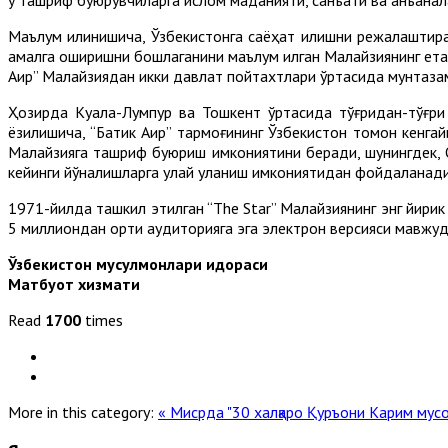
Маълум қилинишича, Ўзбекистонга саёҳат қилишни режалаштир
амалга оширишни бошлаганини маълум қилган Малайзиянинг ет
Aир” Малайзиядан икки давлат пойтахтлари ўртасида мунтаза
Ҳозирда Куала-Лумпур ва Тошкент ўртасида тўғридан-тўғри
ёзилишича, “Батик Aир” тармоғининг Ўзбекистон томон кенгай
Малайзияга ташриф буюриш имкониятини беради, шунингдек, О
кейинги йўналишларга қулай уланиш имкониятидан фойдаланади
1971-йилда ташкил этилган “The Star” Малайзиянинг энг йирик 
5 миллиондан ортиқ аудиторияга эга электрон версияси мавжуд
Ўзбекистон мусулмонлари идораси
Матбуот хизмати
Read
1700
times
More in this category:
« Мисрда "30 халқаро Қуръони Карим мусо