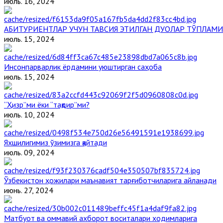
июль. 16, 2024
АБИТУРИЕНТЛАР УЧУН ТАВСИЯ ЭТИЛГАН ДУОЛАР ТЎПЛАМИ
июль. 15, 2024
Инсонпарварлик ёрдамини уюштирган саҳоба
июль. 15, 2024
“Ҳизр”ми ёки “тақдир”ми?
июль. 10, 2024
Яхшилигимиз ўзимизга қайтади
июль. 09, 2024
Ўзбекистон ҳожилари маънавият тарғиботчиларига айланади
июнь. 27, 2024
Матбуот ва оммавий ахборот воситалари ходимларига