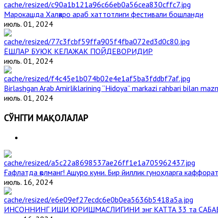
Марокашда Халқаро араб хаттотлиги фестивали бошланди
июль. 01, 2024
ЁШЛАР БУЮК КЕЛАЖАК ПОЙДЕВОРИДИР
июль. 01, 2024
Birlashgan Arab Amirliklarining “Hidoya” markazi rahbari bilan mazm
июль. 01, 2024
СЎНГГИ МАҚОЛАЛАР
Ғафлатда қолманг! Ашуро куни. Бир йиллик гуноҳларга каффорат,
июль. 16, 2024
ИНСОННИНГ ИШИ ЮРИШМАСЛИГИНИ энг КАТТА 33 та САБА