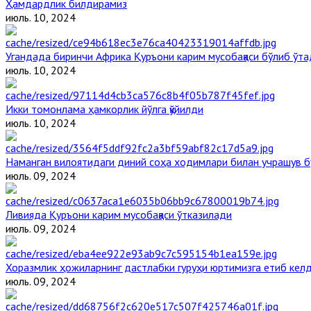
Ҳамдардлик билдирамиз
июль. 10, 2024
Угандада биринчи Aфрика Қуръони карим мусобақаси бўлиб ўта
июль. 10, 2024
Икки томонлама ҳамкорлик йўлга қўйилди
июль. 10, 2024
Наманган вилоятидаги диний соҳа ходимлари билан учрашув б
июль. 09, 2024
Ливияда Қуръони карим мусобақаси ўтказилади
июль. 09, 2024
Хоразмлик ҳожиларнинг дастлабки гуруҳи юртимизга етиб кел
июль. 09, 2024