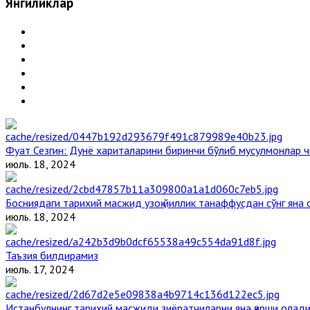
Янгиликлар
Фуат Сезгин: Дунё хариталарини биринчи бўлиб мусулмонлар ч
июль. 18, 2024
Босниядаги тарихий масжид узоқ йиллик танаффусдан сўнг яна
июль. 18, 2024
Таъзия билдирамиз
июль. 17, 2024
Истанбулнинг тарихий масжиди зиёратчиларни яна қарши олад