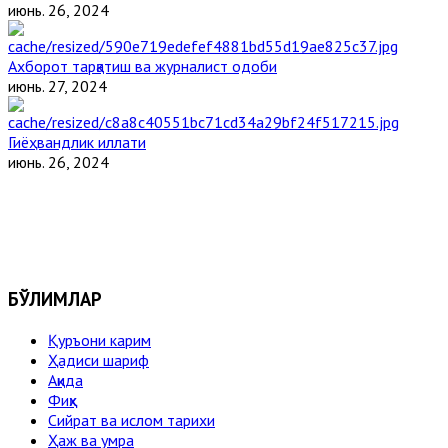
июнь. 26, 2024
Ахборот тарқатиш ва журналист одоби
июнь. 27, 2024
Гиёҳвандлик иллати
июнь. 26, 2024
БЎЛИМЛАР
Қуръони карим
Ҳадиси шариф
Ақида
Фиқҳ
Сийрат ва ислом тарихи
Ҳаж ва умра