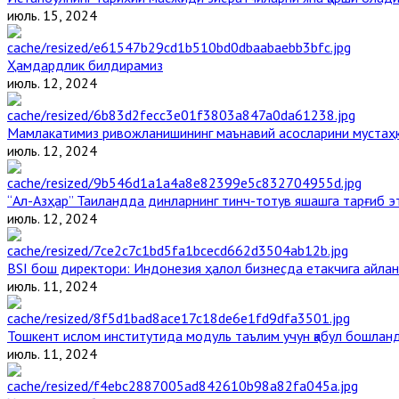
июль. 15, 2024
Ҳамдардлик билдирамиз
июль. 12, 2024
Мамлакатимиз ривожланишининг маънавий асосларини мустаҳка
июль. 12, 2024
“Ал-Азҳар” Таиландда динларнинг тинч-тотув яшашга тарғиб 
июль. 12, 2024
BSI бош директори: Индонезия ҳалол бизнесда етакчига айлан
июль. 11, 2024
Тошкент ислом институтида модуль таълим учун қабул бошлан
июль. 11, 2024