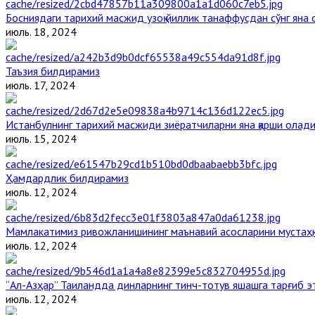
Босниядаги тарихий масжид узоқ йиллик танаффусдан сўнг яна
июль. 18, 2024
Таъзия билдирамиз
июль. 17, 2024
Истанбулнинг тарихий масжиди зиёратчиларни яна қарши олад
июль. 15, 2024
Ҳамдардлик билдирамиз
июль. 12, 2024
Мамлакатимиз ривожланишининг маънавий асосларини мустаҳка
июль. 12, 2024
“Ал-Азҳар” Таиландда динларнинг тинч-тотув яшашга тарғиб 
июль. 12, 2024