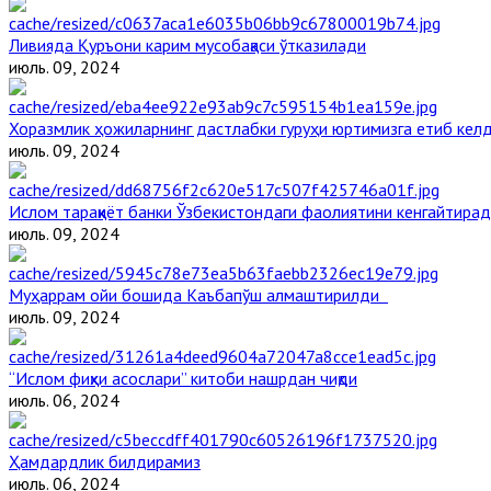
Ливияда Қуръони карим мусобақаси ўтказилади
июль. 09, 2024
Хоразмлик ҳожиларнинг дастлабки гуруҳи юртимизга етиб кел
июль. 09, 2024
Ислом тараққиёт банки Ўзбекистондаги фаолиятини кенгайтира
июль. 09, 2024
Муҳаррам ойи бошида Каъбапўш алмаштирилди
июль. 09, 2024
“Ислом фиқҳи асослари” китоби нашрдан чиқди
июль. 06, 2024
Ҳамдардлик билдирамиз
июль. 06, 2024