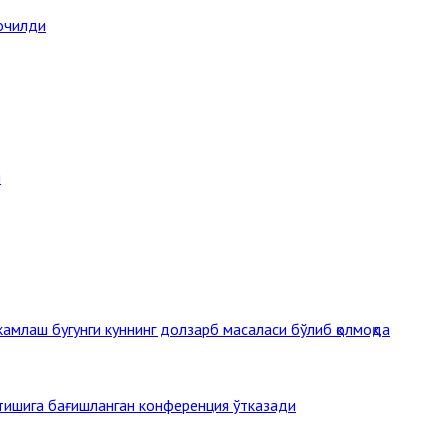
 очилди
и
млаш бугунги куннинг долзарб масаласи бўлиб қолмоқда
этишига бағишланган конференция ўтказади