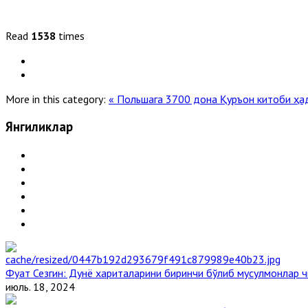
Read
1538
times
More in this category:
« Польшага 3700 дона Қуръон китоби ҳа
Янгиликлар
Фуат Сезгин: Дунё хариталарини биринчи бўлиб мусулмонлар ч
июль. 18, 2024