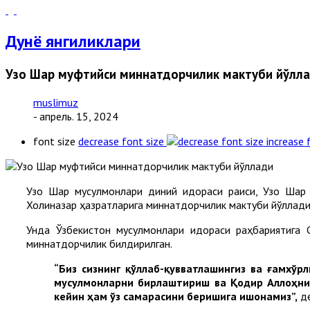
Дунё янгиликлари
Узоқ Шарқ муфтийси миннатдорчилик мактуби йўлл
muslimuz
- апрель. 15, 2024
font size
decrease font size
increase 
Узоқ Шарқ мусулмонлари диний идораси раиси, Узоқ Ша
Холиқназар ҳазратларига миннатдорчилик мактуби йўллади
Унда Ўзбекистон мусулмонлари идораси раҳбариятига 
миннатдорчилик билдирилган.
“Биз сизнинг қўллаб-қувватлашингиз ва ғамхўр
мусулмонларни бирлаштириш ва Қодир Аллоҳни
кейин ҳам ўз самарасини беришига ишонамиз”,
де