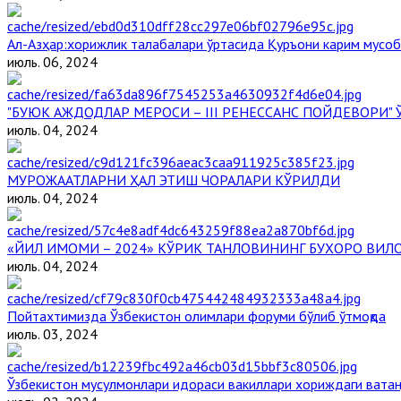
Aл-Aзҳар:хорижлик талабалари ўртасида Қуръони карим мусоб
июль. 06, 2024
"БУЮК АЖДОДЛАР МЕРОСИ – III РЕНЕССАНС ПОЙДЕВОРИ
июль. 04, 2024
МУРОЖААТЛАРНИ ҲАЛ ЭТИШ ЧОРАЛАРИ КЎРИЛДИ
июль. 04, 2024
«ЙИЛ ИМОМИ – 2024» КЎРИК ТАНЛОВИНИНГ БУХОРО ВИЛ
июль. 04, 2024
Пойтахтимизда Ўзбекистон олимлари форуми бўлиб ўтмоқда
июль. 03, 2024
Ўзбекистон мусулмонлари идораси вакиллари хориждаги ватан