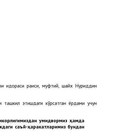
ари идораси раиси, муфтий, шайх Нуриддин
и ташкил этишдаги кўрсатган ёрдами учун
ҳамкорлигимиздан умидвормиз ҳамда
кдаги саъй-ҳаракатларимиз бундан