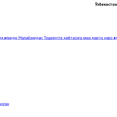
Ўзбекисто
дя қилинди
Малайзиядан Тошкентга ҳафтасига икки марта ҳаво қ
изган