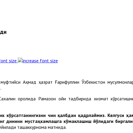
ади
font size
рқ муфтийси Aҳмад ҳазрат Ғарифуллин Ўзбекистон мусулмонл
.
Сахалин оролида Рамазон ойи тадбирида хизмат кўрсатишн
лик кўрсатганингизни чин қалбдан қадрлаймиз. Келгуси 
нг динини мустаҳкамлашга кўмаклашиш йўлидаги биргали
йилади ташаккурнома матнида.