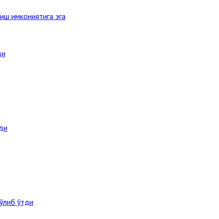
иш имкониятига эга
ди
ди
ўлиб ўтди