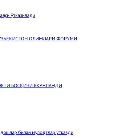
ақаси ўтказилади
" ЎЗБЕКИСТОН ОЛИМЛАРИ ФОРУМИ
ОЯТИ БОСҚИЧИ ЯКУНЛАНДИ
дошлар билан мулоқотлар ўтказди