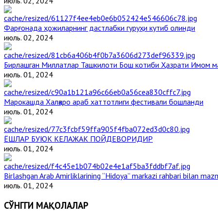
июль. 02, 2024
Фарғонада ҳожиларнинг дастлабки гуруҳи кутиб олинди
июль. 02, 2024
Бирлашган Миллатлар Ташкилоти Бош котиби Ҳазрати Имом 
июль. 01, 2024
Марокашда Халқаро араб хаттотлиги фестивали бошланди
июль. 01, 2024
ЁШЛАР БУЮК КЕЛАЖАК ПОЙДЕВОРИДИР
июль. 01, 2024
Birlashgan Arab Amirliklarining “Hidoya” markazi rahbari bilan mazm
июль. 01, 2024
СЎНГГИ МАҚОЛАЛАР