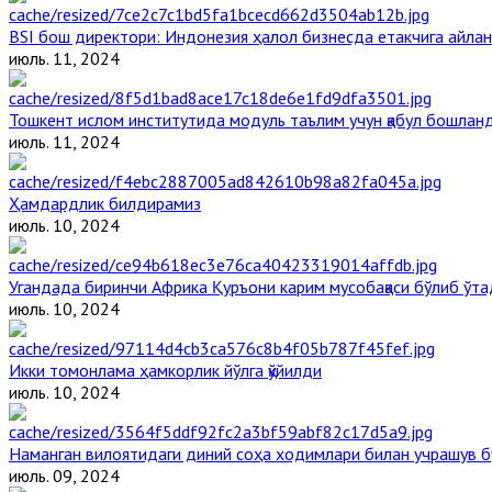
BSI бош директори: Индонезия ҳалол бизнесда етакчига айлан
июль. 11, 2024
Тошкент ислом институтида модуль таълим учун қабул бошлан
июль. 11, 2024
Ҳамдардлик билдирамиз
июль. 10, 2024
Угандада биринчи Aфрика Қуръони карим мусобақаси бўлиб ўта
июль. 10, 2024
Икки томонлама ҳамкорлик йўлга қўйилди
июль. 10, 2024
Наманган вилоятидаги диний соҳа ходимлари билан учрашув б
июль. 09, 2024