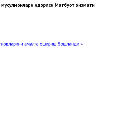
н мусулмонлари идораси Матбуот хизмати
атновларини амалга ошириш бошланди »