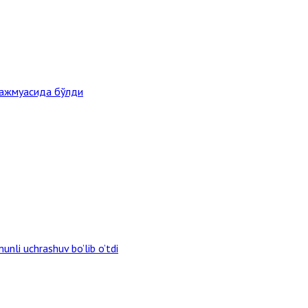
мажмуасида бўлди
unli uchrashuv bo’lib o’tdi