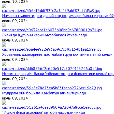
июль. 10, 2024
Наманган вилоятидаги диний соҳа ходимлари билан учрашув бў
июль. 09, 2024
Ливияда Қуръони карим мусобақаси ўтказилади
июль. 09, 2024
Хоразмлик ҳожиларнинг дастлабки гуруҳи юртимизга етиб келди
июль. 09, 2024
Ислом тараққиёт банки Ўзбекистондаги фаолиятини кенгайти
июль. 09, 2024
Муҳаррам ойи бошида Каъбапўш алмаштирилди
июль. 09, 2024
“Ислом фиқҳи асослари” китоби нашрдан чиқди