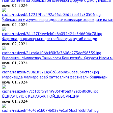
Пойтахтимизда Ўзбекистон олимлари форуми бўлиб ўтмоқда
июль. 03, 2024
Ўзбекистон мусулмонлари идораси вакиллари хориждаги вата
июль. 02, 2024
Фарғонада ҳожиларнинг дастлабки гуруҳи кутиб олинди
июль. 02, 2024
Бирлашган Миллатлар Ташкилоти Бош котиби Ҳазрати Имом 
июль. 01, 2024
Марокашда Халқаро араб хаттотлиги фестивали бошланди
июль. 01, 2024
ЁШЛАР БУЮК КЕЛАЖАК ПОЙДЕВОРИДИР
июль. 01, 2024