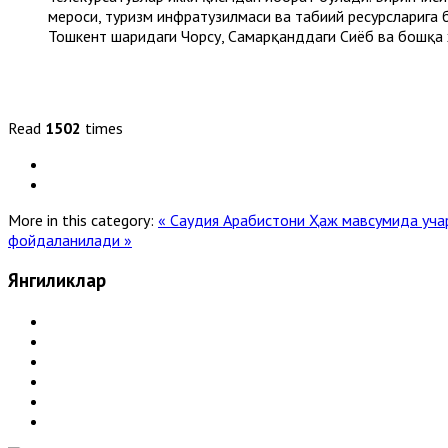
мероси, туризм инфратузилмаси ва табиий ресурсларига 
Тошкент шаҳридаги Чорсу, Самарқанддаги Сиёб ва бошқа
Read
1502
times
More in this category:
« Саудия Арабистони Ҳаж мавсумида уча
фойдаланилади »
Янгиликлар