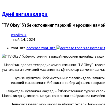
Дунё янгиликлари
“TV Okey” Ўзбекистоннинг тарихий меросини намо
muslimuz
- май. 14, 2024
font size
decrease font size
increase 
Малайзия давлат телерадиокомпаниясининг “TV Okey” телека
узатиладиган оммавий маданият ва кўнгилочар сегментида маш
Туризм қўмитаси Ўзбекистоннинг Малайзиядаги элчихонас
ижодий жамоасининг Ўзбекистонга бир ҳафталик ташрифи
Ташрифдан кўзланган мақсад – Ўзбекистоннинг туризм салоҳи
Малайзияда қизиқарли медиа-контентни тайёрлаш ва намойиш
Телекўрсатувлар икки қисмдан иборат бўлади. Биринчиси