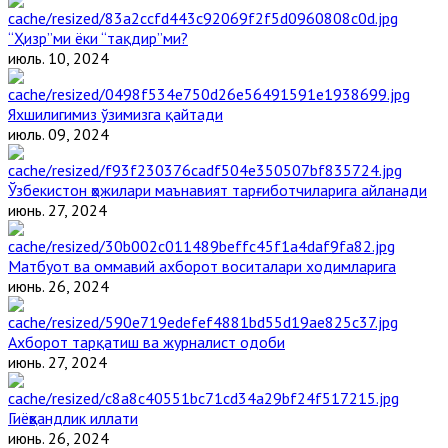
“Ҳизр”ми ёки “тақдир”ми?
июль. 10, 2024
Яхшилигимиз ўзимизга қайтади
июль. 09, 2024
Ўзбекистон ҳожилари маънавият тарғиботчиларига айланади
июнь. 27, 2024
Матбуот ва оммавий ахборот воситалари ходимларига
июнь. 26, 2024
Ахборот тарқатиш ва журналист одоби
июнь. 27, 2024
Гиёҳвандлик иллати
июнь. 26, 2024