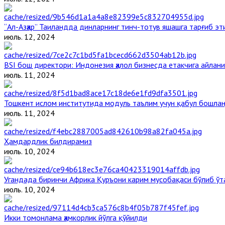
“Ал-Азҳар” Таиландда динларнинг тинч-тотув яшашга тарғиб э
июль. 12, 2024
BSI бош директори: Индонезия ҳалол бизнесда етакчига айлани
июль. 11, 2024
Тошкент ислом институтида модуль таълим учун қабул бошла
июль. 11, 2024
Ҳамдардлик билдирамиз
июль. 10, 2024
Угандада биринчи Aфрика Қуръони карим мусобақаси бўлиб ўт
июль. 10, 2024
Икки томонлама ҳамкорлик йўлга қўйилди