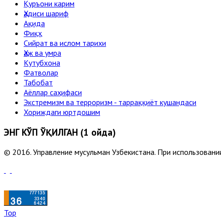
Қуръони карим
Ҳадиси шариф
Ақида
Фиқҳ
Сийрат ва ислом тарихи
Ҳаж ва умра
Кутубхона
Фатволар
Табобат
Аёллар саҳифаси
Экстремизм ва терроризм - тарраққиёт кушандаси
Хориждаги юртдошим
ЭНГ КЎП ЎҚИЛГАН (1 ойда)
© 2016. Управление мусульман Узбекистана. При использовании
Top