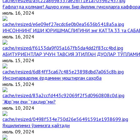
Ғафлатда қолманг! Ашуро куни. Бир йиллик гуноҳларга каффора
июль. 16, 2024
ИНСОННИНГ ИШИ ЮРИШМАСЛИГИНИ энг КАТТА 33 та САБА
июль. 16, 2024
АБИТУРИЕНТЛАР УЧУН ТАВСИЯ ЭТИЛГАН ДУОЛАР ТЎПЛАМИ
июль. 15, 2024
Инсонпарварлик ёрдамини уюштирган саҳоба
июль. 15, 2024
“Ҳизр”ми ёки “тақдир”ми?
июль. 10, 2024
Яхшилигимиз ўзимизга қайтади
июль. 09, 2024