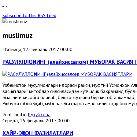
Subscribe to this RSS feed
muslimuz
П'ятниця, 17 февраль 2017 00:00
РАСУЛУЛЛОҲНИНГ (алайҳиссалом) МУБОРАК ВАСИЯ
Ўзбекистон мусулмонлари идораси раиси, муфтий Усмонхон Али
васиятлари” китоблар силсиласидан кўпчилик баҳраманд бўлди
эмаслиги ҳисобга олиниб, бешта жузъини бир китобга жамлаб, 
Ушбу китобни ўқиб, муборак ўгитларга амал қилиш ҳар бир мус
Published in
Кутубхона
Середа, 15 февраль 2017 00:00
ХАЙР-ЭҲСОН ФАЗИЛАТЛАРИ