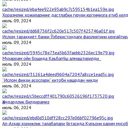
Хоразмлик ҳожиларнинг дастлабки гуруҳи юртимизга етиб кел
июль. 09, 2024
Ислом тараққиёт банки Ўзбекистондаги фаолиятини кенгайти
июль. 09, 2024
Муҳаррам ойи бошида Каъбапўш алмаштирилди
июль. 09, 2024
“Ислом фиқҳи асослари” китоби нашрдан чиқди
июль. 06, 2024
Ҳамдардлик билдирамиз
июль. 06, 2024
Aл-Aзҳар:хорижлик талабалари ўртасида Қуръони карим мусоб