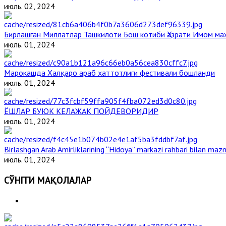
июль. 02, 2024
Бирлашган Миллатлар Ташкилоти Бош котиби Ҳазрати Имом м
июль. 01, 2024
Марокашда Халқаро араб хаттотлиги фестивали бошланди
июль. 01, 2024
ЁШЛАР БУЮК КЕЛАЖАК ПОЙДЕВОРИДИР
июль. 01, 2024
Birlashgan Arab Amirliklarining “Hidoya” markazi rahbari bilan mazm
июль. 01, 2024
СЎНГГИ МАҚОЛАЛАР