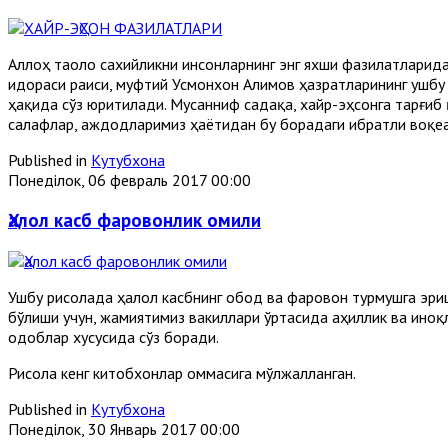
Аллоҳ таоло сахийликни инсонларнинг энг яхши фазилатларида
идораси раиси, муфтий Усмонхон Алимов ҳазратларининг ушбу 
ҳақида сўз юритилади. Мусанниф садақа, хайр-эҳсонга тарғиб 
салафлар, аждодларимиз ҳаётидан бу борадаги ибратли воқеа
Published in
Кутубхона
Понеділок, 06 февраль 2017 00:00
Ҳалол касб фаровонлик омили
Ушбу рисолада ҳалол касбнинг обод ва фаровон турмушга эриш
бўлиши учун, жамиятимиз вакиллари ўртасида аҳиллик ва иноқл
одоблар хусусида сўз боради.
Рисола кенг китобхонлар оммасига мўлжалланган.
Published in
Кутубхона
Понеділок, 30 Январь 2017 00:00