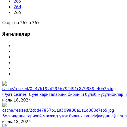
263
264
265
Сторінка 265 з 265
Янгиликлар
Фуат Сезгин: Дунё хариталарини биринчи бўлиб мусулмонлар ч
июль. 18, 2024
Босниядаги тарихий масжид узоқ йиллик танаффусдан сўнг ян
июль. 18, 2024