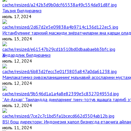
Таъзия билдирамиз
июль. 17, 2024
Истанбулнинг тарихий масжиди зиёратчиларни яна қарши ола
июль. 15, 2024
Ҳамдардлик билдирамиз
июль. 12, 2024
Мамлакатимиз ривожланишининг маънавий асосларини мустаҳк
июль. 12, 2024
“Ал-Азҳар” Таиландда динларнинг тинч-тотув яшашга тарғиб 
июль. 12, 2024
BSI бош директори: Индонезия ҳалол бизнесда етакчига айлан
июль. 11, 2024