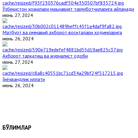
Ўзбекистон ҳожилари маънавият тарғиботчиларига айланади
июнь. 27, 2024
Матбуот ва оммавий ахборот воситалари ходимларига
июнь. 26, 2024
Ахборот тарқатиш ва журналист одоби
июнь. 27, 2024
Гиёҳвандлик иллати
июнь. 26, 2024
БЎЛИМЛАР