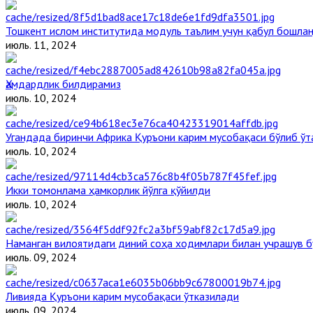
Тошкент ислом институтида модуль таълим учун қабул бошла
июль. 11, 2024
Ҳамдардлик билдирамиз
июль. 10, 2024
Угандада биринчи Aфрика Қуръони карим мусобақаси бўлиб ўт
июль. 10, 2024
Икки томонлама ҳамкорлик йўлга қўйилди
июль. 10, 2024
Наманган вилоятидаги диний соҳа ходимлари билан учрашув б
июль. 09, 2024
Ливияда Қуръони карим мусобақаси ўтказилади
июль. 09, 2024