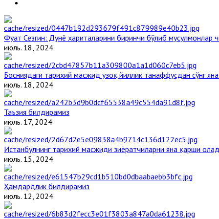
Фуат Сезгин: Дунё хариталарини биринчи бўлиб мусулмонлар ч
июль. 18, 2024
Босниядаги тарихий масжид узоқ йиллик танаффусдан сўнг ян
июль. 18, 2024
Таъзия билдирамиз
июль. 17, 2024
Истанбулнинг тарихий масжиди зиёратчиларни яна қарши ола
июль. 15, 2024
Ҳамдардлик билдирамиз
июль. 12, 2024