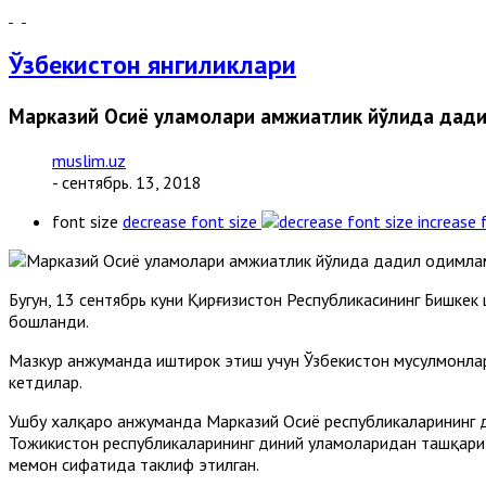
Ўзбекистон янгиликлари
Марказий Осиё уламолари ҳамжиҳатлик йўлида да
muslim.uz
- сентябрь. 13, 2018
font size
decrease font size
increase 
Бугун, 13 сентябрь куни Қирғизистон Республикасининг Бишкек
бошланди.
Мазкур анжуманда иштирок этиш учун Ўзбекистон мусулмонлари
кетдилар.
Ушбу халқаро анжуманда Марказий Осиё республикаларининг ди
Тожикистон республикаларининг диний уламоларидан ташқари 
меҳмон сифатида таклиф этилган.