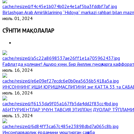
Birlashgan Arab Amirliklarining “Hidoya” markazi rahbari bilan mazm
июль. 01, 2024
СЎНГГИ МАҚОЛАЛАР
Ғафлатда қолманг! Ашуро куни. Бир йиллик гуноҳларга каффорат
июль. 16, 2024
ИНСОННИНГ ИШИ ЮРИШМАСЛИГИНИ энг КАТТА 33 та САБА
июль. 16, 2024
АБИТУРИЕНТЛАР УЧУН ТАВСИЯ ЭТИЛГАН ДУОЛАР ТЎПЛАМИ
июль. 15, 2024
Инсонпарварлик ёрдамини уюштирган саҳоба