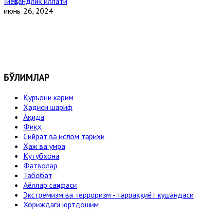
Гиёҳвандлик иллати
июнь. 26, 2024
БЎЛИМЛАР
Қуръони карим
Ҳадиси шариф
Ақида
Фиқҳ
Сийрат ва ислом тарихи
Ҳаж ва умра
Кутубхона
Фатволар
Табобат
Аёллар саҳифаси
Экстремизм ва терроризм - тарраққиёт кушандаси
Хориждаги юртдошим