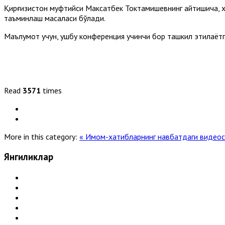
Қирғизистон муфтийси Максатбек Токтамишевнинг айтишича, х
таъминлаш масаласи бўлади.
Маълумот учун, ушбу конференция учинчи бор ташкил этилаётг
Read
3571
times
More in this category:
« Имом-хатибларнинг навбатдаги видео
Янгиликлар