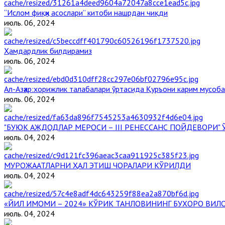
“Ислом фиқҳи асослари” китоби нашрдан чиқди
июль. 06, 2024
Ҳамдардлик билдирамиз
июль. 06, 2024
Aл-Aзҳар:хорижлик талабалари ўртасида Қуръони карим мусоб
июль. 06, 2024
"БУЮК АЖДОДЛАР МЕРОСИ – III РЕНЕССАНС ПОЙДЕВОРИ
июль. 04, 2024
МУРОЖААТЛАРНИ ҲАЛ ЭТИШ ЧОРАЛАРИ КЎРИЛДИ
июль. 04, 2024
«ЙИЛ ИМОМИ – 2024» КЎРИК ТАНЛОВИНИНГ БУХОРО ВИЛ
июль. 04, 2024