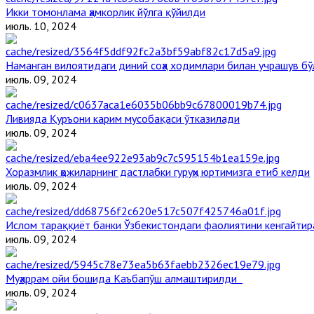
Икки томонлама ҳамкорлик йўлга қўйилди
июль. 10, 2024
Наманган вилоятидаги диний соҳа ходимлари билан учрашув бў
июль. 09, 2024
Ливияда Қуръони карим мусобақаси ўтказилади
июль. 09, 2024
Хоразмлик ҳожиларнинг дастлабки гуруҳи юртимизга етиб келди
июль. 09, 2024
Ислом тараққиёт банки Ўзбекистондаги фаолиятини кенгайти
июль. 09, 2024
Муҳаррам ойи бошида Каъбапўш алмаштирилди
июль. 09, 2024