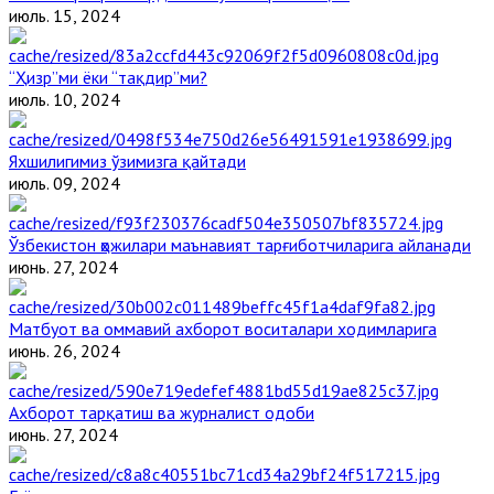
июль. 15, 2024
“Ҳизр”ми ёки “тақдир”ми?
июль. 10, 2024
Яхшилигимиз ўзимизга қайтади
июль. 09, 2024
Ўзбекистон ҳожилари маънавият тарғиботчиларига айланади
июнь. 27, 2024
Матбуот ва оммавий ахборот воситалари ходимларига
июнь. 26, 2024
Ахборот тарқатиш ва журналист одоби
июнь. 27, 2024