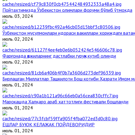
Пойтахтимизда Ўзбекистон олимлари форуми бўлиб ўтмоқда
июль. 03, 2024
Ўзбекистон мусулмонлари идораси вакиллари хориждаги вата
июль. 02, 2024
Фарғонада ҳожиларнинг дастлабки гуруҳи кутиб олинди
июль. 02, 2024
Бирлашган Миллатлар Ташкилоти Бош котиби Ҳазрати Имом 
июль. 01, 2024
Марокашда Халқаро араб хаттотлиги фестивали бошланди
июль. 01, 2024
ЁШЛАР БУЮК КЕЛАЖАК ПОЙДЕВОРИДИР
июль. 01, 2024