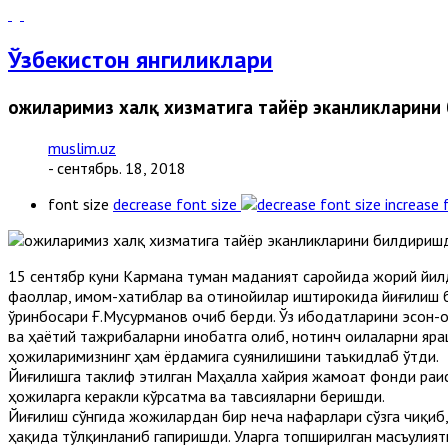
Ўзбекистон янгиликлари
Ҳожиларимиз халқ хизматига тайёр эканликларин
muslim.uz
- сентябрь. 18, 2018
font size
decrease font size
increase 
15 сентябр куни Кармана туман маданият саройида жорий йил
фаоллар, имом-хатиблар ва отинойилар иштирокида йиғилиш 
ўринбосари Ғ.Мусурманов очиб берди. Ўз ибодатларини эсон-о
ва ҳаётий тажрибаларни инобатга олиб, нотинч оилаларни яраш
ҳожиларимизнинг ҳам ёрдамига суянилишини таъкидлаб ўтди.
Йиғилишга таклиф этилган Маҳалла хайрия жамоат фонди раиси
ҳожиларга керакли кўрсатма ва тавсияларни беришди.
Йиғилиш сўнгида жожилардан бир неча нафарлари сўзга чиқиб,
ҳақида тўлқинланиб гапиришди. Уларга топширилган масъулия