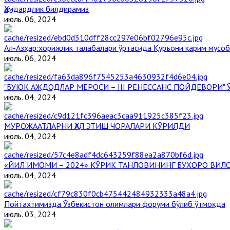
Ҳамдардлик билдирамиз
июль. 06, 2024
Aл-Aзҳар:хорижлик талабалари ўртасида Қуръони карим мусоб
июль. 06, 2024
"БУЮК АЖДОДЛАР МЕРОСИ – III РЕНЕССАНС ПОЙДЕВОРИ
июль. 04, 2024
МУРОЖААТЛАРНИ ҲАЛ ЭТИШ ЧОРАЛАРИ КЎРИЛДИ
июль. 04, 2024
«ЙИЛ ИМОМИ – 2024» КЎРИК ТАНЛОВИНИНГ БУХОРО ВИЛ
июль. 04, 2024
Пойтахтимизда Ўзбекистон олимлари форуми бўлиб ўтмоқда
июль. 03, 2024