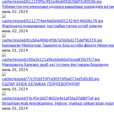
Ўзбекистон мусулмонлари идораси вакиллари хориждаги вата
июль. 02, 2024
Фарғонада ҳожиларнинг дастлабки гуруҳи кутиб олинди
июль. 02, 2024
Бирлашган Миллатлар Ташкилоти Бош котиби Ҳазрати Имом м
июль. 01, 2024
Марокашда Халқаро араб хаттотлиги фестивали бошланди
июль. 01, 2024
ЁШЛАР БУЮК КЕЛАЖАК ПОЙДЕВОРИДИР
июль. 01, 2024
Birlashgan Arab Amirliklarining “Hidoya” markazi rahbari bilan mazm
июль. 01, 2024