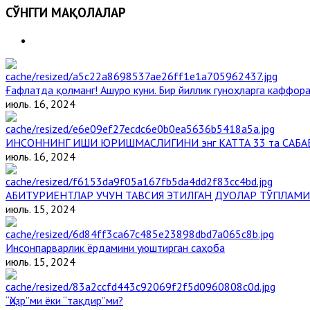
СЎНГГИ МАҚОЛАЛАР
Ғафлатда қолманг! Ашуро куни. Бир йиллик гуноҳларга каффора
июль. 16, 2024
ИНСОННИНГ ИШИ ЮРИШМАСЛИГИНИ энг КАТТА 33 та САБА
июль. 16, 2024
АБИТУРИЕНТЛАР УЧУН ТАВСИЯ ЭТИЛГАН ДУОЛАР ТЎПЛАМИ
июль. 15, 2024
Инсонпарварлик ёрдамини уюштирган саҳоба
июль. 15, 2024
“Ҳизр”ми ёки “тақдир”ми?