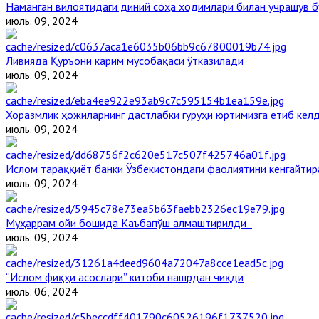
Наманган вилоятидаги диний соҳа ходимлари билан учрашув б
июль. 09, 2024
Ливияда Қуръони карим мусобақаси ўтказилади
июль. 09, 2024
Хоразмлик ҳожиларнинг дастлабки гуруҳи юртимизга етиб кел
июль. 09, 2024
Ислом тараққиёт банки Ўзбекистондаги фаолиятини кенгайти
июль. 09, 2024
Муҳаррам ойи бошида Каъбапўш алмаштирилди
июль. 09, 2024
“Ислом фиқҳи асослари” китоби нашрдан чиқди
июль. 06, 2024