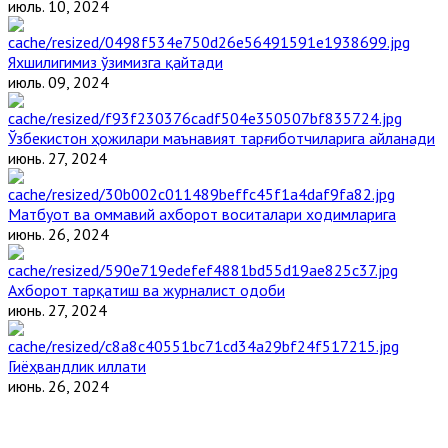
июль. 10, 2024
Яхшилигимиз ўзимизга қайтади
июль. 09, 2024
Ўзбекистон ҳожилари маънавият тарғиботчиларига айланади
июнь. 27, 2024
Матбуот ва оммавий ахборот воситалари ходимларига
июнь. 26, 2024
Ахборот тарқатиш ва журналист одоби
июнь. 27, 2024
Гиёҳвандлик иллати
июнь. 26, 2024