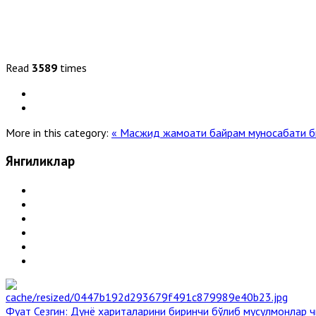
Read
3589
times
More in this category:
« Масжид жамоати байрам муносабати би
Янгиликлар
Фуат Сезгин: Дунё хариталарини биринчи бўлиб мусулмонлар ч