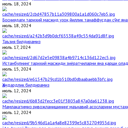
июль. 18, 2024
Босниядаги тарихий масжид узоқ йиллик танаффусдан сўнг ян
июль. 18, 2024
Таъзия билдирамиз
июль. 17, 2024
Истанбулнинг тарихий масжиди зиёратчиларни яна қарши ола
июль. 15, 2024
Ҳамдардлик билдирамиз
июль. 12, 2024
Мамлакатимиз ривожланишининг маънавий асосларини мустаҳк
июль. 12, 2024