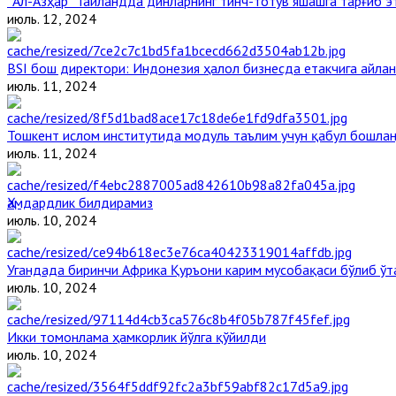
“Ал-Азҳар” Таиландда динларнинг тинч-тотув яшашга тарғиб 
июль. 12, 2024
BSI бош директори: Индонезия ҳалол бизнесда етакчига айлан
июль. 11, 2024
Тошкент ислом институтида модуль таълим учун қабул бошла
июль. 11, 2024
Ҳамдардлик билдирамиз
июль. 10, 2024
Угандада биринчи Aфрика Қуръони карим мусобақаси бўлиб ўт
июль. 10, 2024
Икки томонлама ҳамкорлик йўлга қўйилди
июль. 10, 2024