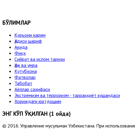
БЎЛИМЛАР
Қуръони карим
Ҳадиси шариф
Ақида
Фиқҳ
Сийрат ва ислом тарихи
Ҳаж ва умра
Кутубхона
Фатволар
Табобат
Аёллар саҳифаси
Экстремизм ва терроризм - тарраққиёт кушандаси
Хориждаги юртдошим
ЭНГ КЎП ЎҚИЛГАН (1 ойда)
© 2016. Управление мусульман Узбекистана. При использовании