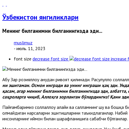
Ўзбекистон янгиликлари
Менинг билганимни билганингизда эди...
muslimuz
- июль. 11, 2023
font size
decrease font size
increase 
Абу Зар розияллоҳу анҳу­дан ривоят қилинади. Расулуллоҳ сол­лал
ни эшитаман. Осмон ингради ва унинг инграши ҳақ эди. Унд
қасам, агар менинг билганимни билганингизда эди, албатта,
саҳроларга чиқиб, Аллоҳга зорланган бўлардингиз! Қани эди
Пайғамбаримиз соллаллоҳу алайҳи ва салламнинг шу ва бошқа б
олмайдиган нарсаларни эшитишларини таъкидлаганлар. Набий ал
инсонларнинг иймон билан шарафланишига сабабчи бўлганлар.
Мазкур ҳадис тўлиғича тақво, зуҳд, вараъ ҳақидадир. Уни ўқиб,