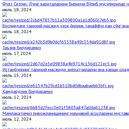
Фуат Сезгин: Дунё хариталарини биринчи бўлиб мусулмонлар ч
июль. 18, 2024
Босниядаги тарихий масжид узоқ йиллик танаффусдан сўнг ян
июль. 18, 2024
Таъзия билдирамиз
июль. 17, 2024
Истанбулнинг тарихий масжиди зиёратчиларни яна қарши ола
июль. 15, 2024
Ҳамдардлик билдирамиз
июль. 12, 2024
Мамлакатимиз ривожланишининг маънавий асосларини мустаҳка
июль. 12, 2024