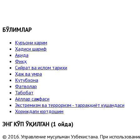
БЎЛИМЛАР
Қуръони карим
Ҳадиси шариф
Ақида
Фиқҳ
Сийрат ва ислом тарихи
Ҳаж ва умра
Кутубхона
Фатволар
Табобат
Аёллар саҳифаси
Экстремизм ва терроризм - тарраққиёт кушандаси
Хориждаги юртдошим
ЭНГ КЎП ЎҚИЛГАН (1 ойда)
© 2016. Управление мусульман Узбекистана. При использовании