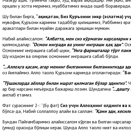
орқали у зотга меҳримиз, муҳаббатимиз янада ошиб бораверади. 
Шу билан бирга,
“Ҳақиқатан, Биз Қуръонни зикр
(эслатма)
учу
мувофиқ Қуръони каримни тадаббур қилишимиз, Рабби­миз ярат
ҳаракатлари билан муайян даражага эришиши мумкин.
Набий алайҳиссалом:
“Албатта, мен сиз кўрмаган нарсаларни 
қилмоқдалар:
“Осмон ингради ва унинг инграши ҳақ эди”
. О
Осмоннинг инграшига сабаб шуки,
“Унга фаришталар тўрт пан
Шу издиҳом ва оғирлик осмоннинг инграшига сабаб бўлди.
“...Аллоҳга қасам, агар менинг билганимни билганингизда эди,
оз йиғлаймиз. Аллоҳ таоло Қуръони каримда огоҳлантиради:
“Ба
“Тўшакларда аёллар билан ишрат қилмаган бўлар эдингиз”
.
Ч
ҳар бир нарсани меъёрида бажариш лозим. Шундагина
“...дашт
англаб етамиз.
Фатҳ сурасининг 2-:
“
(Бу фатҳ)
Сиз учун Аллоҳнинг олдинги ва 
бўлса-да, Набий соллаллоҳу алайҳи ва саллам:
“Қани эди, кесил
Бундан Пайғамбаримиз алай­ҳиссалом кўрган ва билган нарсалар
(умид) орасида бўлиши керак. Шун­да Аллоҳ таоло ният ва ихл