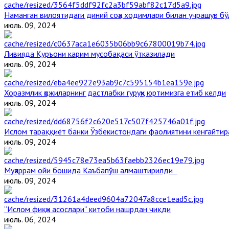
Наманган вилоятидаги диний соҳа ходимлари билан учрашув бў
июль. 09, 2024
Ливияда Қуръони карим мусобақаси ўтказилади
июль. 09, 2024
Хоразмлик ҳожиларнинг дастлабки гуруҳи юртимизга етиб келди
июль. 09, 2024
Ислом тараққиёт банки Ўзбекистондаги фаолиятини кенгайти
июль. 09, 2024
Муҳаррам ойи бошида Каъбапўш алмаштирилди
июль. 09, 2024
“Ислом фиқҳи асослари” китоби нашрдан чиқди
июль. 06, 2024