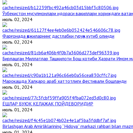
Ўзбекистон мусулмонлари идораси вакиллари хориждаги вата
июль. 02, 2024
Фарғонада ҳожиларнинг дастлабки гуруҳи кутиб олинди
июль. 02, 2024
Бирлашган Миллатлар Ташкилоти Бош котиби Ҳазрати Имом 
июль. 01, 2024
Марокашда Халқаро араб хаттотлиги фестивали бошланди
июль. 01, 2024
ЁШЛАР БУЮК КЕЛАЖАК ПОЙДЕВОРИДИР
июль. 01, 2024
Birlashgan Arab Amirliklarining “Hidoya” markazi rahbari bilan mazm
июль. 01, 2024