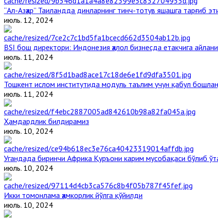
“Ал-Азҳар” Таиландда динларнинг тинч-тотув яшашга тарғиб э
июль. 12, 2024
BSI бош директори: Индонезия ҳалол бизнесда етакчига айлани
июль. 11, 2024
Тошкент ислом институтида модуль таълим учун қабул бошла
июль. 11, 2024
Ҳамдардлик билдирамиз
июль. 10, 2024
Угандада биринчи Aфрика Қуръони карим мусобақаси бўлиб ўт
июль. 10, 2024
Икки томонлама ҳамкорлик йўлга қўйилди
июль. 10, 2024