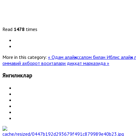
Read
1478
times
More in this category:
« Одам алайҳиссалом билан Иблис алайҳи
оммавий ахборот воситалари диққат марказида »
Янгиликлар