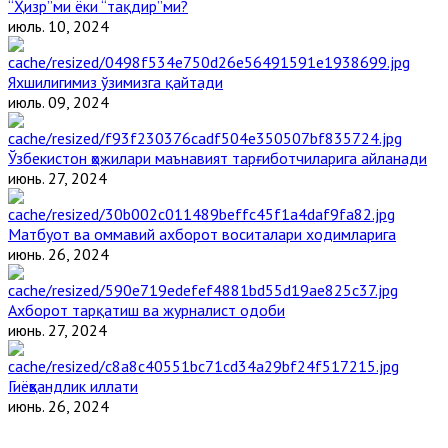
“Ҳизр”ми ёки “тақдир”ми?
июль. 10, 2024
Яхшилигимиз ўзимизга қайтади
июль. 09, 2024
Ўзбекистон ҳожилари маънавият тарғиботчиларига айланади
июнь. 27, 2024
Матбуот ва оммавий ахборот воситалари ходимларига
июнь. 26, 2024
Ахборот тарқатиш ва журналист одоби
июнь. 27, 2024
Гиёҳвандлик иллати
июнь. 26, 2024