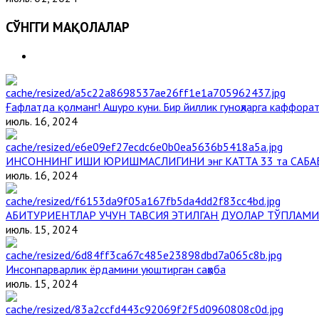
СЎНГГИ МАҚОЛАЛАР
Ғафлатда қолманг! Ашуро куни. Бир йиллик гуноҳларга каффорат
июль. 16, 2024
ИНСОННИНГ ИШИ ЮРИШМАСЛИГИНИ энг КАТТА 33 та САБА
июль. 16, 2024
АБИТУРИЕНТЛАР УЧУН ТАВСИЯ ЭТИЛГАН ДУОЛАР ТЎПЛАМИ
июль. 15, 2024
Инсонпарварлик ёрдамини уюштирган саҳоба
июль. 15, 2024