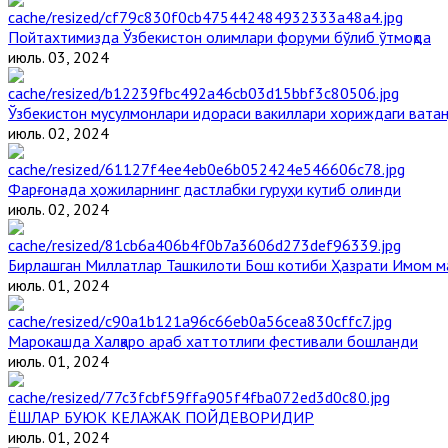
Пойтахтимизда Ўзбекистон олимлари форуми бўлиб ўтмоқда
июль. 03, 2024
Ўзбекистон мусулмонлари идораси вакиллари хориждаги ватан
июль. 02, 2024
Фарғонада ҳожиларнинг дастлабки гуруҳи кутиб олинди
июль. 02, 2024
Бирлашган Миллатлар Ташкилоти Бош котиби Ҳазрати Имом 
июль. 01, 2024
Марокашда Халқаро араб хаттотлиги фестивали бошланди
июль. 01, 2024
ЁШЛАР БУЮК КЕЛАЖАК ПОЙДЕВОРИДИР
июль. 01, 2024