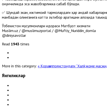
қонунчиликда эса жавобгарликка сабаб бўлади.
✅ Шундай экан, ижтимоий тармоқлардаги ҳар қандай хабарларни
манбадан олинганига катта эътибор қаратишни алоҳида таъкид
Ўзбекистон мусулмонлари идораси Матбуот хизмати
Muslim.uz / @muslimuzportal / @Muftiy_Nuriddin_domla
@diniysavollar
Read
1943
times
More in this category:
« Қорақалпоғистондаги “Халқ” жоме мас
Янгиликлар