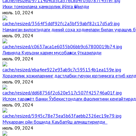
Икки томонлама ҳамкорлик йўлга қўйилди
июль. 10, 2024
Наманган вилоятидаги диний соҳа ходимлари билан учрашув б
июль. 09, 2024
Ливияда Қуръони карим мусобақаси ўтказилади
июль. 09, 2024
Хоразмлик ҳожиларнинг дастлабки гуруҳи юртимизга етиб кел
июль. 09, 2024
Ислом тараққиёт банки Ўзбекистондаги фаолиятини кенгайтира
июль. 09, 2024
Муҳаррам ойи бошида Каъбапўш алмаштирилди
июль. 09, 2024