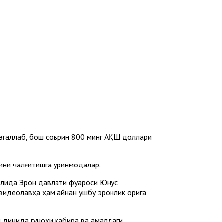
 эгаллаб, бош соврин 800 минг АҚШ доллари
ини чалғитишга уринмоқдалар.
слида Эрон давлати фуқароси Юнус
 видеолавҳа ҳам айнан ушбу эронлик қорига
м динида гуноҳи кабира ва амалдаги