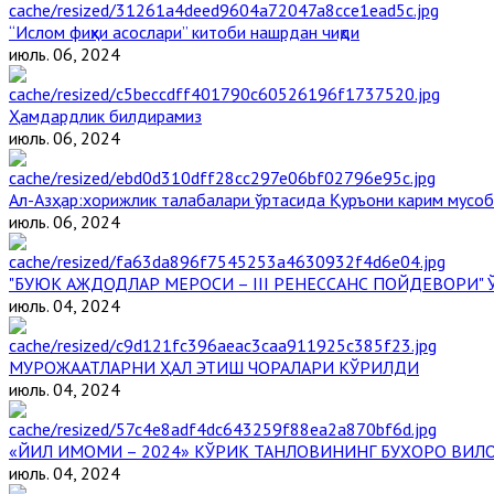
“Ислом фиқҳи асослари” китоби нашрдан чиқди
июль. 06, 2024
Ҳамдардлик билдирамиз
июль. 06, 2024
Aл-Aзҳар:хорижлик талабалари ўртасида Қуръони карим мусоб
июль. 06, 2024
"БУЮК АЖДОДЛАР МЕРОСИ – III РЕНЕССАНС ПОЙДЕВОРИ
июль. 04, 2024
МУРОЖААТЛАРНИ ҲАЛ ЭТИШ ЧОРАЛАРИ КЎРИЛДИ
июль. 04, 2024
«ЙИЛ ИМОМИ – 2024» КЎРИК ТАНЛОВИНИНГ БУХОРО ВИЛ
июль. 04, 2024