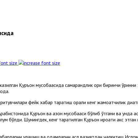
исида
font size
азилган Қуръон мусобақасида самарқандлик қори биринчи ўринни
оқда.
итувчилари фейк хабар тарқатиш орқали кенг жамоатчилик диққат
рабистонида Қуръон ва азон мусобақаси бўлиб ўтгани ва унда а
м бўлди. Шунингдек, кенг тарқатилган Қуръон қироати акс этган
ан хабарларни улашиш ва одамларни асл вазиятдан чалғитиш Исло