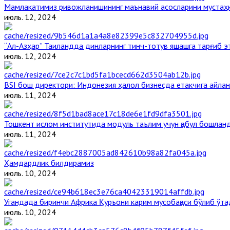
Мамлакатимиз ривожланишининг маънавий асосларини мустаҳка
июль. 12, 2024
“Ал-Азҳар” Таиландда динларнинг тинч-тотув яшашга тарғиб 
июль. 12, 2024
BSI бош директори: Индонезия ҳалол бизнесда етакчига айлан
июль. 11, 2024
Тошкент ислом институтида модуль таълим учун қабул бошлан
июль. 11, 2024
Ҳамдардлик билдирамиз
июль. 10, 2024
Угандада биринчи Aфрика Қуръони карим мусобақаси бўлиб ўта
июль. 10, 2024