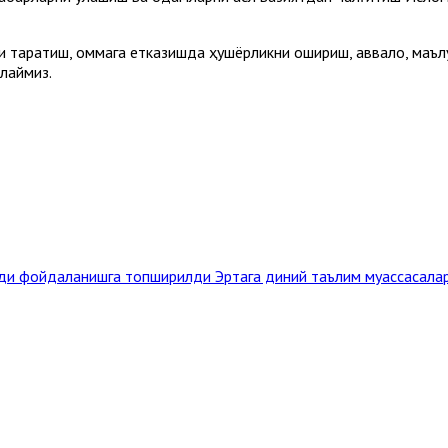
 тарқатиш, оммага етказишда ҳушёрликни ошириш, аввало, маълу
лаймиз.
жиди фойдаланишга топширилди
Эртага диний таълим муассасала