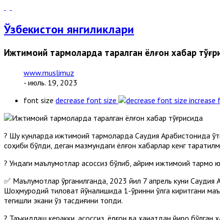
Ўзбекистон янгиликлари
Ижтимоий тармоқларда тарқалган ёлғон хабар тўғр
www.muslimuz
- июль. 19, 2023
font size
decrease font size
increase 
? Шу кунларда ижтимоий тармоқларда Саудия Арабистонида ўтк
соҳиби бўлди, деган мазмундаги ёлғон хабарлар кенг тарқатилм
? Ундаги маълумотлар асоссиз бўлиб, айрим ижтимоий тармоқ юр
✅ Маълумотлар ўрганилганда, 2023 йил 7 апрель куни Саудия А
Шоҳмуродий тиловат йўналишида 1-ўринни қўлга киритгани маълу
тегишли экани ўз тасдиғини топди.
? Таъкидлаш керакки, асоссиз, ёлғон ва ҳақиқатдан йироқ бўлг