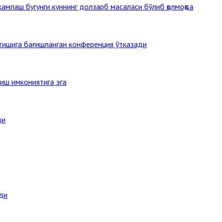
млаш бугунги куннинг долзарб масаласи бўлиб қолмоқда
этишига бағишланган конференция ўтказади
иш имкониятига эга
ди
ди