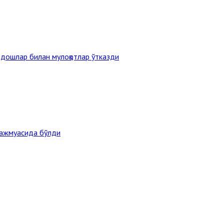
дошлар билан мулоқотлар ўтказди
мажмуасида бўлди