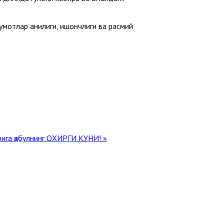
мотлар аниқлиги, ишончлиги ва расмий
рига қабулнинг ОХИРГИ КУНИ! »