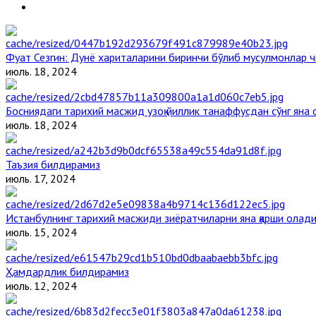
Фуат Сезгин: Дунё хариталарини биринчи бўлиб мусулмонлар ч
июль. 18, 2024
Босниядаги тарихий масжид узоқ йиллик танаффусдан сўнг яна
июль. 18, 2024
Таъзия билдирамиз
июль. 17, 2024
Истанбулнинг тарихий масжиди зиёратчиларни яна қарши олад
июль. 15, 2024
Ҳамдардлик билдирамиз
июль. 12, 2024