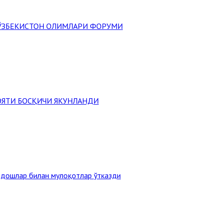
" ЎЗБЕКИСТОН ОЛИМЛАРИ ФОРУМИ
ОЯТИ БОСҚИЧИ ЯКУНЛАНДИ
ндошлар билан мулоқотлар ўтказди