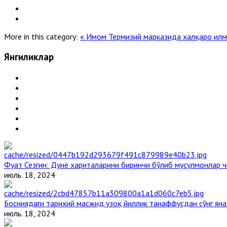
More in this category:
« Имом Термизий марказида халқаро ил
Янгиликлар
Фуат Сезгин: Дунё хариталарини биринчи бўлиб мусулмонлар ч
июль. 18, 2024
Босниядаги тарихий масжид узоқ йиллик танаффусдан сўнг ян
июль. 18, 2024