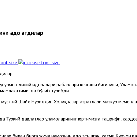
ини адо этдилар
font size
мусулмон диний идоралари раҳбарлари кенгаши йиғилиши, Уламол
 мамлакатимизда бўлиб турибди.
и, муфтий Шайх Нуриддин Холиқназар ҳазратлари мазкур меҳмон
да Туркий давлатлар уламоларининг юртимизга ташрифи, қардо
нлар билан бирга жума намозини адо этишгач, хатми Қуръон ва