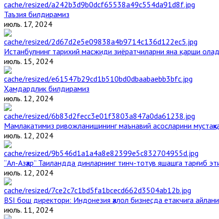
Таъзия билдирамиз
июль. 17, 2024
Истанбулнинг тарихий масжиди зиёратчиларни яна қарши ола
июль. 15, 2024
Ҳамдардлик билдирамиз
июль. 12, 2024
Мамлакатимиз ривожланишининг маънавий асосларини мустаҳка
июль. 12, 2024
“Ал-Азҳар” Таиландда динларнинг тинч-тотув яшашга тарғиб э
июль. 12, 2024
BSI бош директори: Индонезия ҳалол бизнесда етакчига айлани
июль. 11, 2024