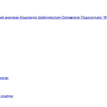
мий анжуман бошланди
Шайхулислом Оллоҳшукур Пошозодага “Фа
изган
а очилди