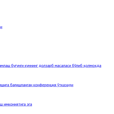
ди
млаш бугунги куннинг долзарб масаласи бўлиб қолмоқда
тишига бағишланган конференция ўтказади
ш имкониятига эга