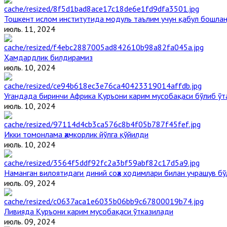
Тошкент ислом институтида модуль таълим учун қабул бошла
июль. 11, 2024
Ҳамдардлик билдирамиз
июль. 10, 2024
Угандада биринчи Aфрика Қуръони карим мусобақаси бўлиб ўт
июль. 10, 2024
Икки томонлама ҳамкорлик йўлга қўйилди
июль. 10, 2024
Наманган вилоятидаги диний соҳа ходимлари билан учрашув бў
июль. 09, 2024
Ливияда Қуръони карим мусобақаси ўтказилади
июль. 09, 2024