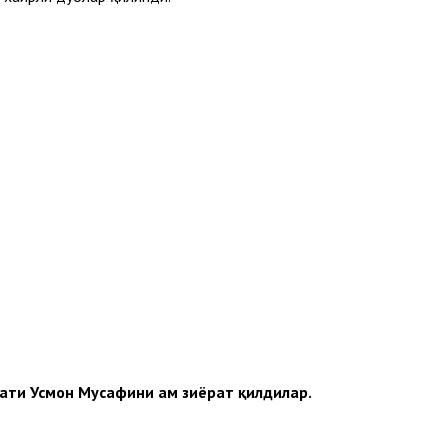
ати Усмон Мусҳафини ҳам зиёрат қилдилар.