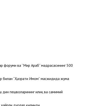
ар форуми ва “Мир Араб” мадрасасининг 500
лар билан “Ҳазрати Имом” масжидида жума
ш дин пешволарининг илиқ ва самимий
 хайрли дуолар қилинди.