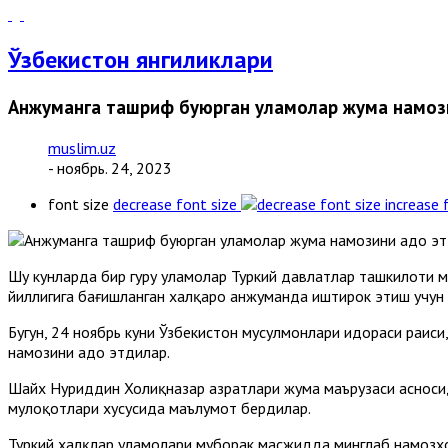
Ўзбекистон янгиликлари
Анжуманга ташриф буюрган уламолар жума намоз
muslim.uz
- ноябрь. 24, 2023
font size
decrease font size
increase 
Шу кунларда бир гуруҳ уламолар Туркий давлатлар ташкилоти 
йиллигига бағишланган халқаро анжуманда иштирок этиш учун
Бугун, 24 ноябрь куни Ўзбекистон мусулмонлари идораси раис
намозини адо этдилар.
Шайх Нуриддин Холиқназар ҳазратлари жума маърузаси асноси
мулоқотлари хусусида маълумот бердилар.
Туркий халқлар уламолари муборак масжидда минглаб намозхо