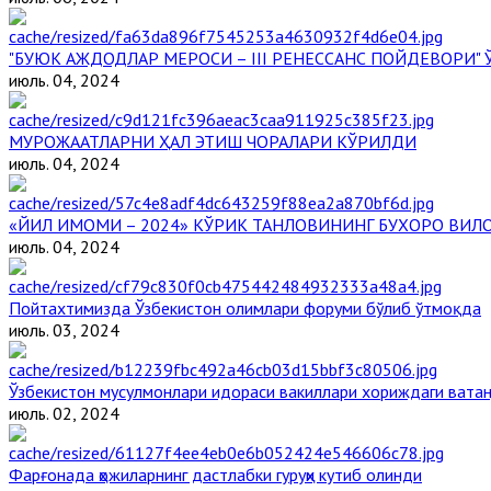
"БУЮК АЖДОДЛАР МЕРОСИ – III РЕНЕССАНС ПОЙДЕВОРИ
июль. 04, 2024
МУРОЖААТЛАРНИ ҲАЛ ЭТИШ ЧОРАЛАРИ КЎРИЛДИ
июль. 04, 2024
«ЙИЛ ИМОМИ – 2024» КЎРИК ТАНЛОВИНИНГ БУХОРО ВИЛ
июль. 04, 2024
Пойтахтимизда Ўзбекистон олимлари форуми бўлиб ўтмоқда
июль. 03, 2024
Ўзбекистон мусулмонлари идораси вакиллари хориждаги вата
июль. 02, 2024
Фарғонада ҳожиларнинг дастлабки гуруҳи кутиб олинди