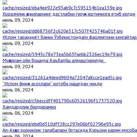
Хоразмлик ҳожиларнинг дастлабки гуруҳи юртимизга етиб келди
июль. 09, 2024
Ислом тараққиёт банки Ўзбекистондаги фаолиятини кенгайти
июль. 09, 2024
Муҳаррам ойи бошида Каъбапўш алмаштирилди
июль. 09, 2024
“Ислом фиқҳи асослари” китоби нашрдан чиқди
июль. 06, 2024
Ҳамдардлик билдирамиз
июль. 06, 2024
Aл-Aзҳар:хорижлик талабалари ўртасида Қуръони карим мусоб
июль. 06, 2024