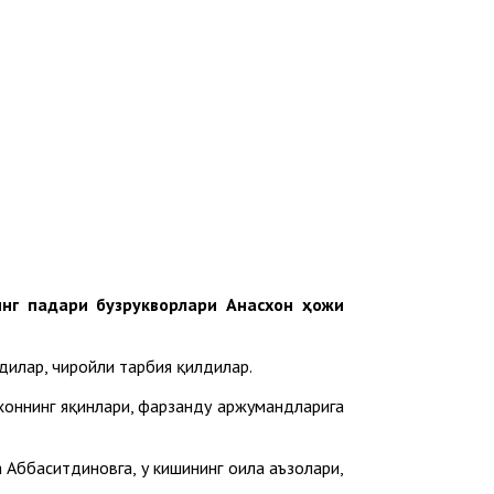
нг падари бузрукворлари Анасхон ҳожи
дилар, чиройли тарбия қилдилар.
ахоннинг яқинлари, фарзанду аржумандларига
Аббаситдиновга, у кишининг оила аъзолари,