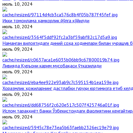
июль. 10, 2024
Икки томонлама ҳамкорлик йўлга қўйилди
июль. 10, 2024
Наманган вилоятидаги диний соҳа ходимлари билан учрашув б
июль. 09, 2024
Ливияда Қуръони карим мусобақаси ўтказилади
июль. 09, 2024
Хоразмлик ҳожиларнинг дастлабки гуруҳи юртимизга етиб кел
июль. 09, 2024
Ислом тараққиёт банки Ўзбекистондаги фаолиятини кенгайти
июль. 09, 2024