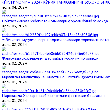
«ЙИЛ ИМОМИ – 2024» КЎРИК ТАНЛОВИНИНГ БУХОРО ВИЛ
июль. 04, 2024
Пойтахтимизда Ўзбекистон олимлари форуми бўлиб ўтмоқда
июль. 03, 2024
Ўзбекистон мусулмонлари идораси вакиллари хориждаги вата
июль. 02, 2024
Фарғонада ҳожиларнинг дастлабки гуруҳи кутиб олинди
июль. 02, 2024
Бирлашган Миллатлар Ташкилоти Бош котиби Ҳазрати Имом м
июль. 01, 2024
Марокашда Халқаро араб хаттотлиги фестивали бошланди
июль. 01, 2024