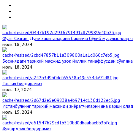
Фуат Сезгин: Дунё хариталарини биринчи бўлиб мусулмонлар ч
июль. 18, 2024
Босниядаги тарихий масжид узоқ йиллик танаффусдан сўнг ян
июль. 18, 2024
Таъзия билдирамиз
июль. 17, 2024
Истанбулнинг тарихий масжиди зиёратчиларни яна қарши ола
июль. 15, 2024
Ҳамдардлик билдирамиз