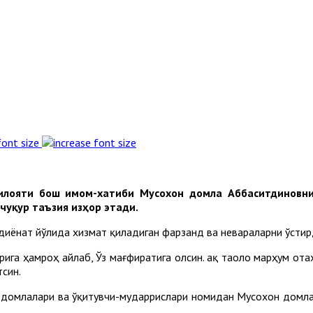
font size
илояти бош имом-хатиби Мусохон домла Аббаситдиновни
чуқур таъзия изҳор этади.
 диёнат йўлида хизмат қиладиган фарзанд ва невараларни ўстир
ига ҳамроҳ айлаб, Ўз мағфиратига олсин. Ҳақ таоло марҳум от
тсин.
-домлалари ва ўқитувчи-мударрислари номидан Мусохон домла 