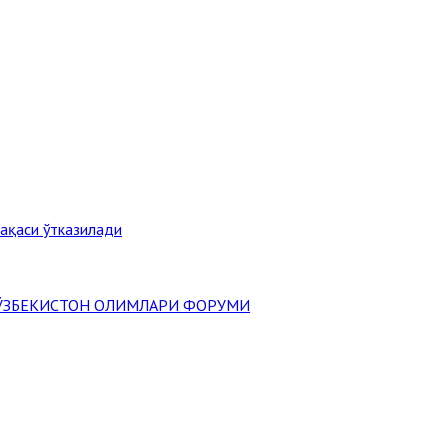
ақаси ўтказилади
" ЎЗБЕКИСТОН ОЛИМЛАРИ ФОРУМИ