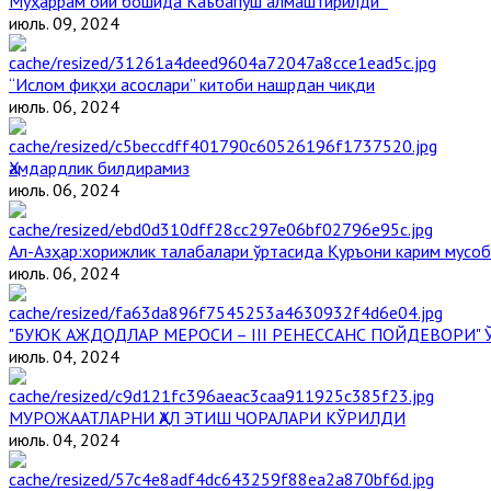
Муҳаррам ойи бошида Каъбапўш алмаштирилди
июль. 09, 2024
“Ислом фиқҳи асослари” китоби нашрдан чиқди
июль. 06, 2024
Ҳамдардлик билдирамиз
июль. 06, 2024
Aл-Aзҳар:хорижлик талабалари ўртасида Қуръони карим мусоб
июль. 06, 2024
"БУЮК АЖДОДЛАР МЕРОСИ – III РЕНЕССАНС ПОЙДЕВОРИ
июль. 04, 2024
МУРОЖААТЛАРНИ ҲАЛ ЭТИШ ЧОРАЛАРИ КЎРИЛДИ
июль. 04, 2024