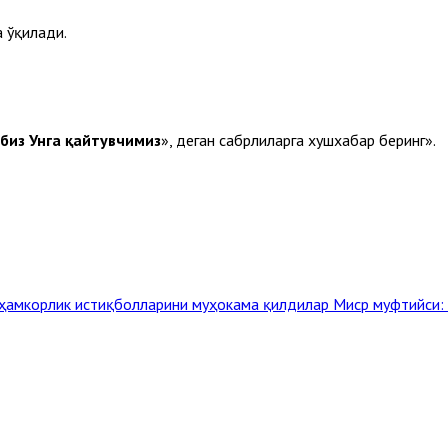
 ўқилади.
 биз Унга қайтувчимиз
», деган сабрлиларга хушхабар беринг».
 ҳамкорлик истиқболларини муҳокама қилдилар
Миср муфтийси: