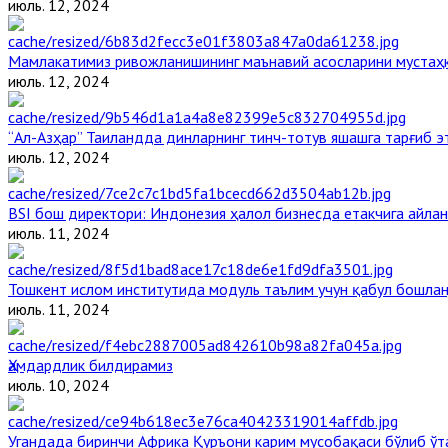
июль. 12, 2024
Мамлакатимиз ривожланишининг маънавий асосларини мустаҳк
июль. 12, 2024
“Ал-Азҳар” Таиландда динларнинг тинч-тотув яшашга тарғиб 
июль. 12, 2024
BSI бош директори: Индонезия ҳалол бизнесда етакчига айлан
июль. 11, 2024
Тошкент ислом институтида модуль таълим учун қабул бошла
июль. 11, 2024
Ҳамдардлик билдирамиз
июль. 10, 2024
Угандада биринчи Aфрика Қуръони карим мусобақаси бўлиб ўт