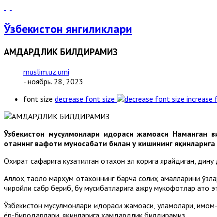
Ўзбекистон янгиликлари
ҲАМДАРДЛИК БИЛДИРАМИЗ
muslim.uz.umi
- ноябрь. 28, 2023
font size
decrease font size
increase 
Ўзбекистон мусулмонлари идораси жамоаси Наманган в
отанинг вафоти муносабати билан у кишининг яқинларига 
Охират сафарига кузатилган отахон эл корига ярайдиган, дину
Аллоҳ таоло марҳум отахоннинг барча солиҳ амалларини ўзлар
чиройли сабр бериб, бу мусибатларига ажру мукофотлар ато э
Ўзбекистон мусулмонлари идораси жамоаси, уламолари, имом
ёр-биродарлари, яқинларига ҳамдардлик билдирамиз.