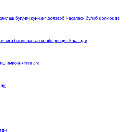
амлаш бугунги куннинг долзарб масаласи бўлиб қолмоқда
этишига бағишланган конференция ўтказади
иш имкониятига эга
нди
ади