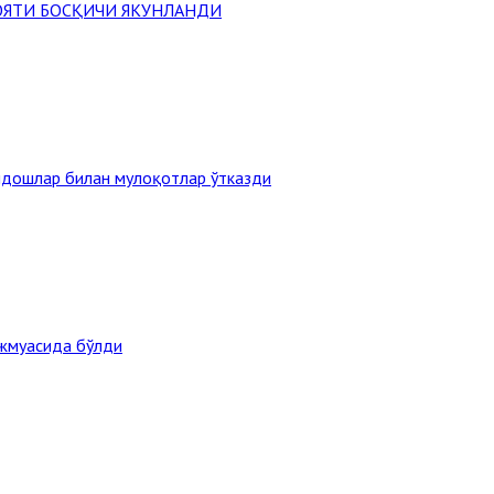
ОЯТИ БОСҚИЧИ ЯКУНЛАНДИ
ндошлар билан мулоқотлар ўтказди
ажмуасида бўлди