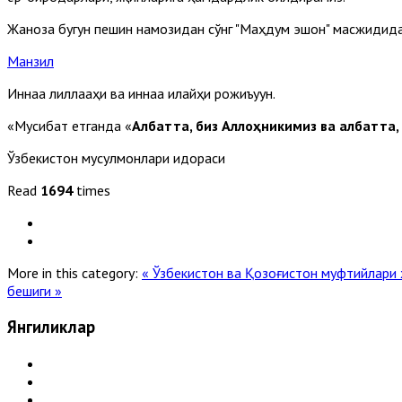
Жаноза бугун пешин намозидан сўнг "Маҳдум эшон" масжидида
Манзил
Иннаа лиллааҳи ва иннаа илайҳи рожиъуун.
«Мусибат етганда «
Албатта, биз Аллоҳникимиз ва албатта,
Ўзбекистон мусулмонлари идораси
Read
1694
times
More in this category:
« Ўзбекистон ва Қозоғистон муфтийлари
бешиги »
Янгиликлар