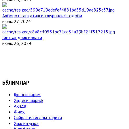
Ахборот тарқатиш ва журналист одоби
июнь. 27, 2024
Гиёҳвандлик иллати
июнь. 26, 2024
БЎЛИМЛАР
Қуръони карим
Ҳадиси шариф
Ақида
Фиқҳ
Сийрат ва ислом тарихи
Ҳаж ва умра
Кутубхона