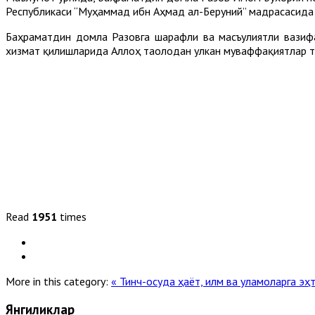
Республикаси “Муҳаммад ибн Аҳмад ал-Беруний” мадрасасида 
Баҳраматдин домла Разовга шарафли ва масъулиятли вазиф
хизмат қилишларида Аллоҳ таолодан улкан муваффақиятлар т
Read
1951
times
More in this category:
« Тинч-осуда ҳаёт, илм ва уламоларга э
Янгиликлар