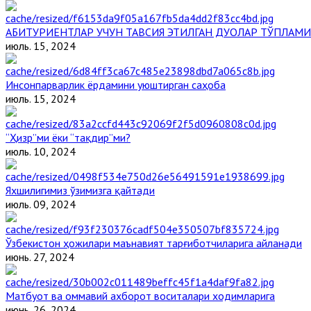
АБИТУРИЕНТЛАР УЧУН ТАВСИЯ ЭТИЛГАН ДУОЛАР ТЎПЛАМИ
июль. 15, 2024
Инсонпарварлик ёрдамини уюштирган саҳоба
июль. 15, 2024
“Ҳизр”ми ёки “тақдир”ми?
июль. 10, 2024
Яхшилигимиз ўзимизга қайтади
июль. 09, 2024
Ўзбекистон ҳожилари маънавият тарғиботчиларига айланади
июнь. 27, 2024
Матбуот ва оммавий ахборот воситалари ходимларига
июнь. 26, 2024