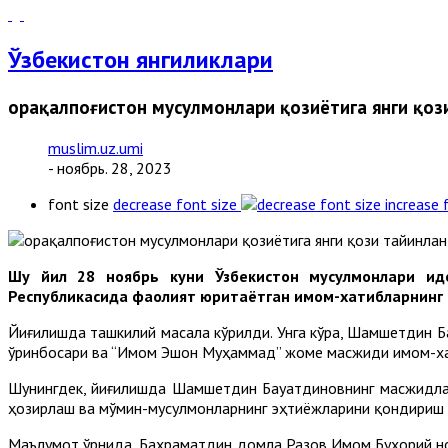
Ўзбекистон янгиликлари
Қорақалпоғистон мусулмонлари қозиётига янги қоз
muslim.uz.umi
- ноябрь. 28, 2023
font size
decrease font size
increase 
Шу йил 28 ноябрь куни Ўзбекистон мусулмонлари ид
Республикасида фаолият юритаётган имом-хатибларнинг 
Йиғилишда ташкилий масала кўрилди. Унга кўра, Шамшетдин Б
ўринбосари ва “Имом Эшон Муҳаммад” жоме масжиди имом-ха
Шунингдек, йиғилишда Шамшетдин Бауатдиновнинг масжидла
ҳозирлаш ва мўмин-мусулмонларнинг эҳтиёжларини қондириш 
Маълумот ўрнида, Баҳраматдин домла Разов Имом Бухорий ном