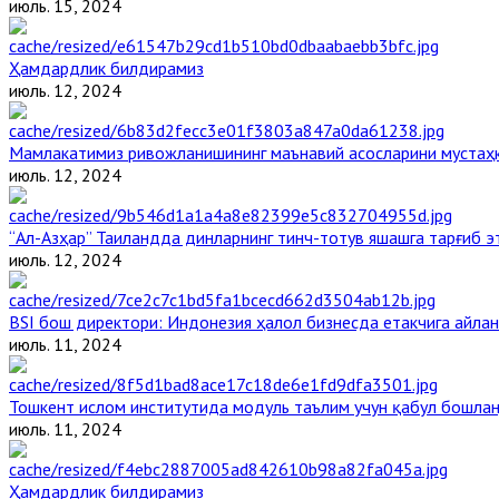
июль. 15, 2024
Ҳамдардлик билдирамиз
июль. 12, 2024
Мамлакатимиз ривожланишининг маънавий асосларини мустаҳк
июль. 12, 2024
“Ал-Азҳар” Таиландда динларнинг тинч-тотув яшашга тарғиб 
июль. 12, 2024
BSI бош директори: Индонезия ҳалол бизнесда етакчига айлан
июль. 11, 2024
Тошкент ислом институтида модуль таълим учун қабул бошла
июль. 11, 2024
Ҳамдардлик билдирамиз