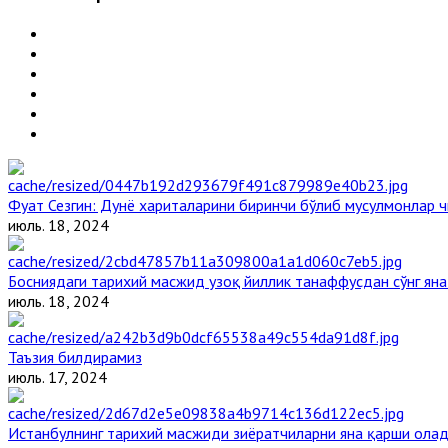
Фуат Сезгин: Дунё хариталарини биринчи бўлиб мусулмонлар ч
июль. 18, 2024
Босниядаги тарихий масжид узоқ йиллик танаффусдан сўнг ян
июль. 18, 2024
Таъзия билдирамиз
июль. 17, 2024
Истанбулнинг тарихий масжиди зиёратчиларни яна қарши ола