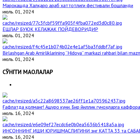
Марокашда Халқаро араб хаттотлиги фестивали бошланди
июль. 01, 2024
ЁШЛАР БУЮК КЕЛАЖАК ПОЙДЕВОРИДИР
июль. 01, 2024
Birlashgan Arab Amirliklarining “Hidoya” markazi rahbari bilan mazm
июль. 01, 2024
СЎНГГИ МАҚОЛАЛАР
Ғафлатда қолманг! Ашуро куни. Бир йиллик гуноҳларга каффора
июль. 16, 2024
ИНСОННИНГ ИШИ ЮРИШМАСЛИГИНИ энг КАТТА 33 та САБА
июль. 16, 2024