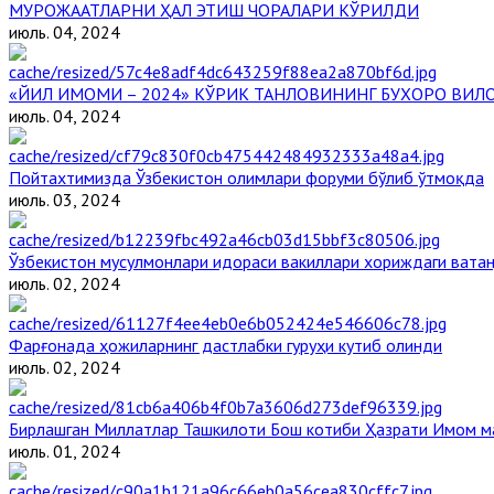
МУРОЖААТЛАРНИ ҲАЛ ЭТИШ ЧОРАЛАРИ КЎРИЛДИ
июль. 04, 2024
«ЙИЛ ИМОМИ – 2024» КЎРИК ТАНЛОВИНИНГ БУХОРО ВИЛО
июль. 04, 2024
Пойтахтимизда Ўзбекистон олимлари форуми бўлиб ўтмоқда
июль. 03, 2024
Ўзбекистон мусулмонлари идораси вакиллари хориждаги вата
июль. 02, 2024
Фарғонада ҳожиларнинг дастлабки гуруҳи кутиб олинди
июль. 02, 2024
Бирлашган Миллатлар Ташкилоти Бош котиби Ҳазрати Имом 
июль. 01, 2024