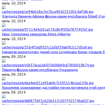
июль. 10, 2024
Угандада биринчи Aфрика Қуръони карим мусобақаси бўлиб ўта
июль. 10, 2024
Икки томонлама ҳамкорлик йўлга қўйилди
июль. 10, 2024
Наманган вилоятидаги диний соҳа ходимлари билан учрашув б
июль. 09, 2024
Ливияда Қуръони карим мусобақаси ўтказилади
июль. 09, 2024
Хоразмлик ҳожиларнинг дастлабки гуруҳи юртимизга етиб кел
июль. 09, 2024