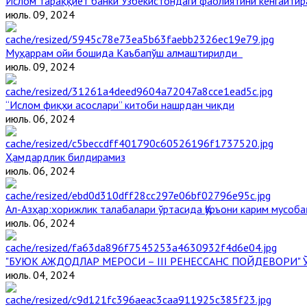
Ислом тараққиёт банки Ўзбекистондаги фаолиятини кенгайти
июль. 09, 2024
Муҳаррам ойи бошида Каъбапўш алмаштирилди
июль. 09, 2024
“Ислом фиқҳи асослари” китоби нашрдан чиқди
июль. 06, 2024
Ҳамдардлик билдирамиз
июль. 06, 2024
Aл-Aзҳар:хорижлик талабалари ўртасида Қуръони карим мусоба
июль. 06, 2024
"БУЮК АЖДОДЛАР МЕРОСИ – III РЕНЕССАНС ПОЙДЕВОРИ
июль. 04, 2024