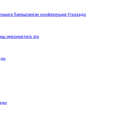
этишига бағишланган конференция ўтказади
иш имкониятига эга
нди
ади