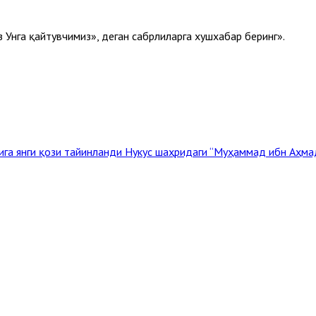
 Унга қайтувчимиз», деган сабрлиларга хушхабар беринг».
ига янги қози тайинланди
Нукус шаҳридаги “Муҳаммад ибн Аҳмад