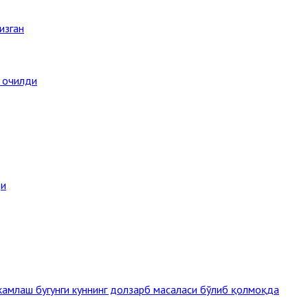
изган
а очилди
ди
амлаш бугунги куннинг долзарб масаласи бўлиб қолмоқда