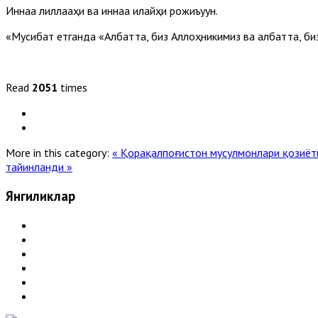
Иннаа лиллааҳи ва иннаа илайҳи рожиъуун.
«Мусибат етганда «Албатта, биз Аллоҳникимиз ва албатта, биз
Read
2051
times
More in this category:
« Қорақалпоғистон мусулмонлари қозиёт
тайинланди »
Янгиликлар