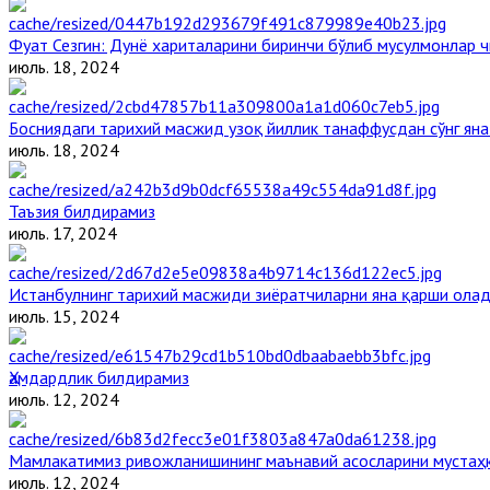
Фуат Сезгин: Дунё хариталарини биринчи бўлиб мусулмонлар ч
июль. 18, 2024
Босниядаги тарихий масжид узоқ йиллик танаффусдан сўнг ян
июль. 18, 2024
Таъзия билдирамиз
июль. 17, 2024
Истанбулнинг тарихий масжиди зиёратчиларни яна қарши ола
июль. 15, 2024
Ҳамдардлик билдирамиз
июль. 12, 2024
Мамлакатимиз ривожланишининг маънавий асосларини мустаҳк
июль. 12, 2024