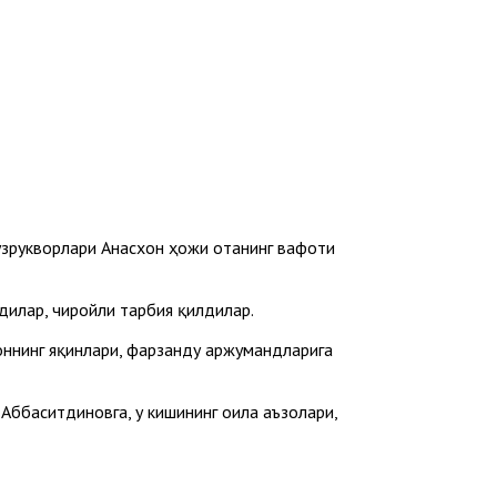
зрукворлари Анасхон ҳожи отанинг вафоти
дилар, чиройли тарбия қилдилар.
хоннинг яқинлари, фарзанду аржумандларига
ббаситдиновга, у кишининг оила аъзолари,