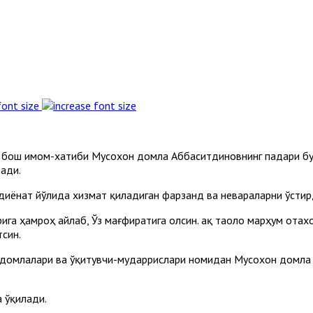
font size
 бош имом-хатиби Мусохон домла Аббаситдиновнинг падари бу
тади.
 диёнат йўлида хизмат қиладиган фарзанд ва невараларни ўстир
ига ҳамроҳ айлаб, Ўз мағфиратига олсин. Ҳақ таоло марҳум ота
тсин.
домлалари ва ўқитувчи-мударрислари номидан Мусохон домла А
 ўқилади.