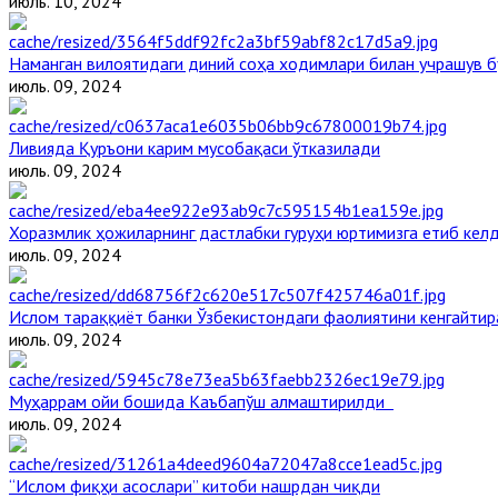
июль. 10, 2024
Наманган вилоятидаги диний соҳа ходимлари билан учрашув б
июль. 09, 2024
Ливияда Қуръони карим мусобақаси ўтказилади
июль. 09, 2024
Хоразмлик ҳожиларнинг дастлабки гуруҳи юртимизга етиб кел
июль. 09, 2024
Ислом тараққиёт банки Ўзбекистондаги фаолиятини кенгайти
июль. 09, 2024
Муҳаррам ойи бошида Каъбапўш алмаштирилди
июль. 09, 2024
“Ислом фиқҳи асослари” китоби нашрдан чиқди