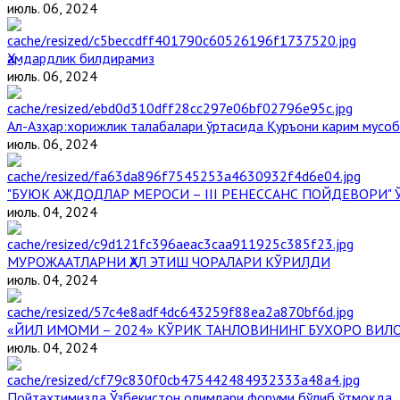
июль. 06, 2024
Ҳамдардлик билдирамиз
июль. 06, 2024
Aл-Aзҳар:хорижлик талабалари ўртасида Қуръони карим мусоб
июль. 06, 2024
"БУЮК АЖДОДЛАР МЕРОСИ – III РЕНЕССАНС ПОЙДЕВОРИ
июль. 04, 2024
МУРОЖААТЛАРНИ ҲАЛ ЭТИШ ЧОРАЛАРИ КЎРИЛДИ
июль. 04, 2024
«ЙИЛ ИМОМИ – 2024» КЎРИК ТАНЛОВИНИНГ БУХОРО ВИЛ
июль. 04, 2024
Пойтахтимизда Ўзбекистон олимлари форуми бўлиб ўтмоқда