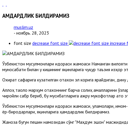
ҲАМДАРДЛИК БИЛДИРАМИЗ
muslim.uz
- ноябрь. 28, 2023
font size
decrease font size
increase 
Ўзбекистон мусулмонлари идораси жамоаси Наманган вилояти
муносабати билан у кишининг яқинларига чуқур таъзия изҳор э
Охират сафарига кузатилган отахон эл корига ярайдиган, дину
Аллоҳ таоло марҳум отахоннинг барча солиҳ амалларини ўзлар
чиройли сабр бериб, бу мусибатларига ажру мукофотлар ато э
Ўзбекистон мусулмонлари идораси жамоаси, уламолари, имом-
ёр-биродарлари, яқинларига ҳамдардлик билдирамиз.
Жаноза бугун пешин намозидан сўнг "Маҳдум эшон" масжидида