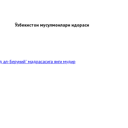
Ўзбекистон мусулмонлари идораси
 ал-Беруний” мадрасасига янги мудир