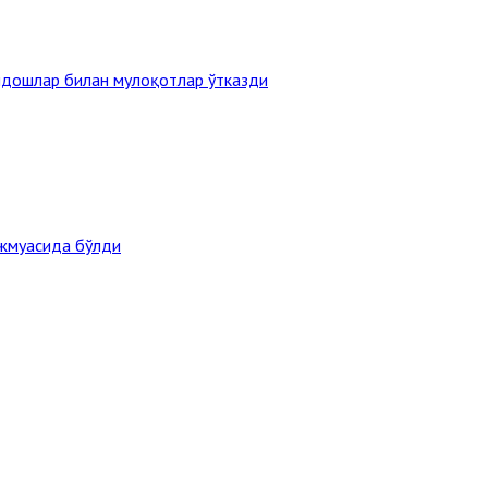
ндошлар билан мулоқотлар ўтказди
ажмуасида бўлди