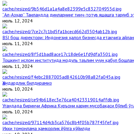
“Ал-Азҳар” Таиландда динларнинг тинч-тотув яшашга тарғиб 
июль. 12, 2024
BSI бош директори: Индонезия ҳалол бизнесда етакчига айлан
июль. 11, 2024
Тошкент ислом институтида модуль таълим учун қабул бошла
июль. 11, 2024
Ҳамдардлик билдирамиз
июль. 10, 2024
Угандада биринчи Aфрика Қуръони карим мусобақаси бўлиб ўт
июль. 10, 2024
Икки томонлама ҳамкорлик йўлга қўйилди