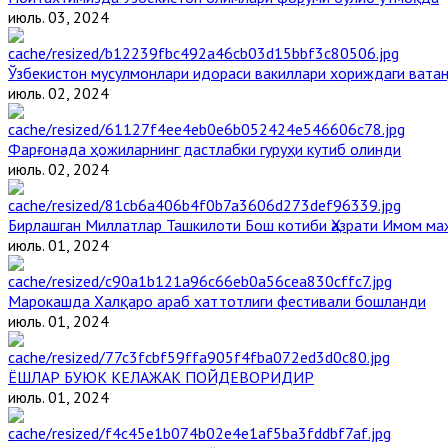
июль. 03, 2024
Ўзбекистон мусулмонлари идораси вакиллари хориждаги вата
июль. 02, 2024
Фарғонада ҳожиларнинг дастлабки гуруҳи кутиб олинди
июль. 02, 2024
Бирлашган Миллатлар Ташкилоти Бош котиби Ҳазрати Имом м
июль. 01, 2024
Марокашда Халқаро араб хаттотлиги фестивали бошланди
июль. 01, 2024
ЁШЛАР БУЮК КЕЛАЖАК ПОЙДЕВОРИДИР
июль. 01, 2024