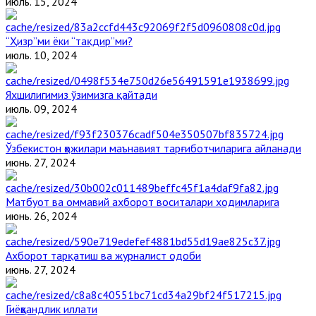
июль. 15, 2024
“Ҳизр”ми ёки “тақдир”ми?
июль. 10, 2024
Яхшилигимиз ўзимизга қайтади
июль. 09, 2024
Ўзбекистон ҳожилари маънавият тарғиботчиларига айланади
июнь. 27, 2024
Матбуот ва оммавий ахборот воситалари ходимларига
июнь. 26, 2024
Ахборот тарқатиш ва журналист одоби
июнь. 27, 2024
Гиёҳвандлик иллати