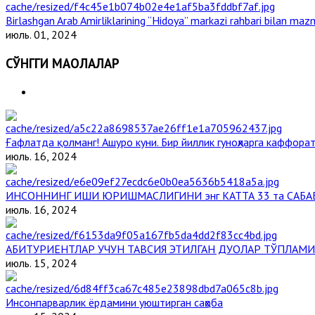
Birlashgan Arab Amirliklarining “Hidoya” markazi rahbari bilan mazm
июль. 01, 2024
СЎНГГИ МАҚОЛАЛАР
Ғафлатда қолманг! Ашуро куни. Бир йиллик гуноҳларга каффорат
июль. 16, 2024
ИНСОННИНГ ИШИ ЮРИШМАСЛИГИНИ энг КАТТА 33 та САБА
июль. 16, 2024
АБИТУРИЕНТЛАР УЧУН ТАВСИЯ ЭТИЛГАН ДУОЛАР ТЎПЛАМИ
июль. 15, 2024
Инсонпарварлик ёрдамини уюштирган саҳоба