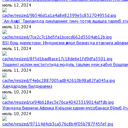
июль. 12, 2024
“Ал-Азҳар” Таиландда динларнинг тинч-тотув яшашга тарғиб э
июль. 12, 2024
BSI бош директори: Индонезия ҳалол бизнесда етакчига айлани
июль. 11, 2024
Тошкент ислом институтида модуль таълим учун қабул бошла
июль. 11, 2024
Ҳамдардлик билдирамиз
июль. 10, 2024
Угандада биринчи Aфрика Қуръони карим мусобақаси бўлиб ўт
июль. 10, 2024