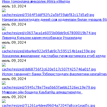
Икки томонлама ҳамкорлик йўлга қўйилди
июль. 10, 2024
Наманган вилоятидаги диний соҳа ходимлари билан учрашув бў
июль. 09, 2024
Ливияда Қуръони карим мусобақаси ўтказилади
июль. 09, 2024
Хоразмлик ҳожиларнинг дастлабки гуруҳи юртимизга етиб келди
июль. 09, 2024
Ислом тараққиёт банки Ўзбекистондаги фаолиятини кенгайти
июль. 09, 2024
Муҳаррам ойи бошида Каъбапўш алмаштирилди
июль. 09, 2024