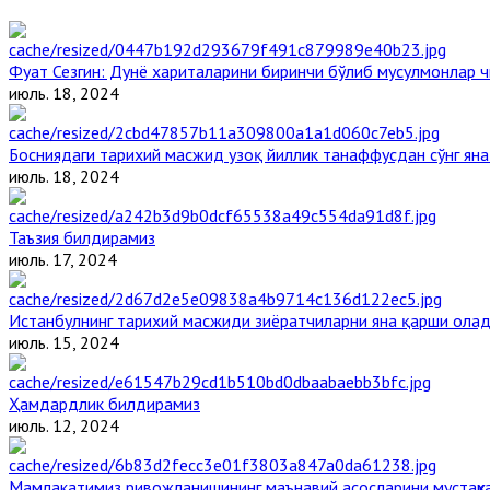
Фуат Сезгин: Дунё хариталарини биринчи бўлиб мусулмонлар ч
июль. 18, 2024
Босниядаги тарихий масжид узоқ йиллик танаффусдан сўнг ян
июль. 18, 2024
Таъзия билдирамиз
июль. 17, 2024
Истанбулнинг тарихий масжиди зиёратчиларни яна қарши ола
июль. 15, 2024
Ҳамдардлик билдирамиз
июль. 12, 2024
Мамлакатимиз ривожланишининг маънавий асосларини мустаҳка