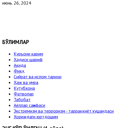
июнь. 26, 2024
БЎЛИМЛАР
Қуръони карим
Ҳадиси шариф
Ақида
Фиқҳ
Сийрат ва ислом тарихи
Ҳаж ва умра
Кутубхона
Фатволар
Табобат
Аёллар саҳифаси
Экстремизм ва терроризм - тарраққиёт кушандаси
Хориждаги юртдошим