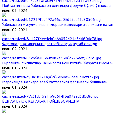
Пойтахтимизда Ўзбекистон олимлари форуми бўлиб ўтмоқда
июль. 03, 2024
Ўзбекистон мусулмонлари идораси вакиллари хориждаги вата
июль. 02, 2024
Фарғонада ҳожиларнинг дастлабки гуруҳи кутиб олинди
июль. 02, 2024
Бирлашган Миллатлар Ташкилоти Бош котиби Ҳазрати Имом 
июль. 01, 2024
Марокашда Халқаро араб хаттотлиги фестивали бошланди
июль. 01, 2024
ЁШЛАР БУЮК КЕЛАЖАК ПОЙДЕВОРИДИР
июль. 01, 2024