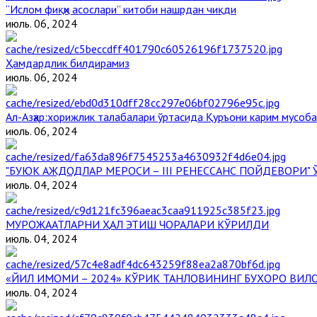
“Ислом фиқҳи асослари” китоби нашрдан чиқди
июль. 06, 2024
Ҳамдардлик билдирамиз
июль. 06, 2024
Aл-Aзҳар:хорижлик талабалари ўртасида Қуръони карим мусоб
июль. 06, 2024
"БУЮК АЖДОДЛАР МЕРОСИ – III РЕНЕССАНС ПОЙДЕВОРИ
июль. 04, 2024
МУРОЖААТЛАРНИ ҲАЛ ЭТИШ ЧОРАЛАРИ КЎРИЛДИ
июль. 04, 2024
«ЙИЛ ИМОМИ – 2024» КЎРИК ТАНЛОВИНИНГ БУХОРО ВИЛ
июль. 04, 2024