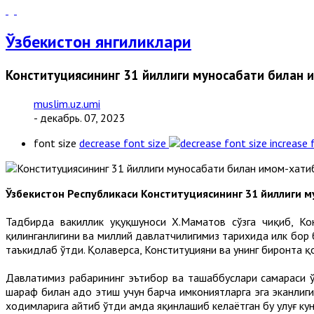
Ўзбекистон янгиликлари
Конституциясининг 31 йиллиги муносабати билан
muslim.uz.umi
- декабрь. 07, 2023
font size
decrease font size
increase 
Ўзбекистон Республикаси Конституциясининг 31 йиллиги м
Тадбирда вакиллик ҳуқуқшуноси Х.Маматов сўзга чиқиб, К
қилинганлигини ва миллий давлатчилигимиз тарихида илк бор 
таъкидлаб ўтди. Қолаверса, Конституцияни ва унинг биронта қ
Давлатимиз раҳбарининг эътибор ва ташаббуслари самараси ў
шараф билан адо этиш учун барча имкониятларга эга эканлиги
ходимларига айтиб ўтди ҳамда яқинлашиб келаётган бу улуғ к