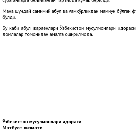
Мана шундай самимий қабул ва ғамхўрликдан мамнун бўлган ф
бўлди.
Бу каби қабул жараёнлари Ўзбекистон мусулмонлари идорас
домлалар томонидан амалга оширилмоқда.
Ўзбекистон мусулмонлари идораси
Матбуот хизмати