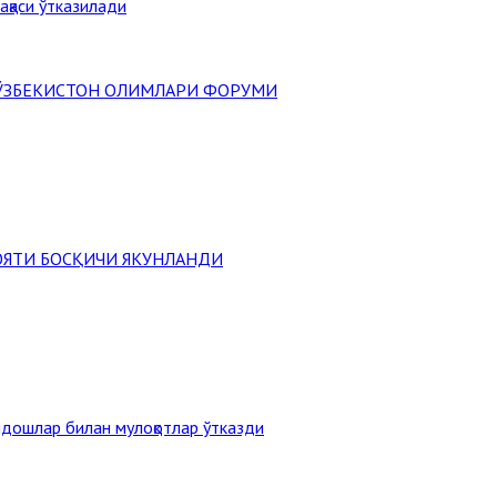
ақаси ўтказилади
" ЎЗБЕКИСТОН ОЛИМЛАРИ ФОРУМИ
ОЯТИ БОСҚИЧИ ЯКУНЛАНДИ
дошлар билан мулоқотлар ўтказди