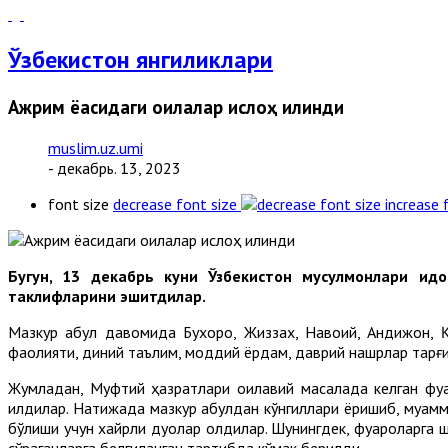
Ўзбекистон янгиликлари
Ажрим ёқасидаги оилалар ислоҳ қилинди
muslim.uz.umi
- декабрь. 13, 2023
font size
decrease font size
increase 
Бугун, 13 декабрь куни Ўзбекистон мусулмонлари ид
таклифларини эшитдилар.
Мазкур қабул давомида Бухоро, Жиззах, Навоий, Андижон, 
фаолияти, диний таълим, моддий ёрдам, даврий нашрлар тарғи
Жумладан, Муфтий ҳазратлари оилавий масалада келган фуқа
қилдилар. Натижада мазкур қабулдан кўнгиллари ёришиб, муа
бўлиши учун хайрли дуолар олдилар. Шунингдек, фуқароларга
сўраганларга белгиланган тартибда кўмак берилди.