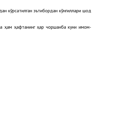
дан кўрсатилган эътибордан кўнгиллари шод
да ҳам ҳафтанинг ҳар чоршанба куни имом-