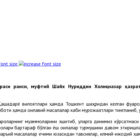
font size
ораси раиси, муфтий Шайх Нуриддин Холиқназар ҳазра
Қашқадарё вилоятлари ҳамда Тошкент шаҳридан келган фуқар
боти ҳамда оилавий масалалар каби мурожаатлари тингланиб, у
роларнинг муаммоларини эшитиб, уларга динимиз кўрсатмаси 
ммолари бартараф бўлган ёш оилалар турмушини давом этиришла
 шаръий масалалар ечими юзасидан тавсиялар, илмий-ижодий ҳ