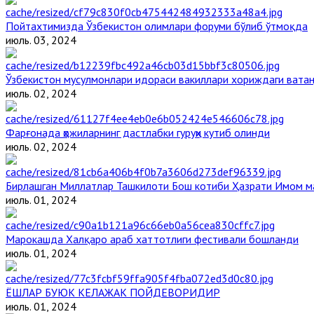
Пойтахтимизда Ўзбекистон олимлари форуми бўлиб ўтмоқда
июль. 03, 2024
Ўзбекистон мусулмонлари идораси вакиллари хориждаги вата
июль. 02, 2024
Фарғонада ҳожиларнинг дастлабки гуруҳи кутиб олинди
июль. 02, 2024
Бирлашган Миллатлар Ташкилоти Бош котиби Ҳазрати Имом 
июль. 01, 2024
Марокашда Халқаро араб хаттотлиги фестивали бошланди
июль. 01, 2024
ЁШЛАР БУЮК КЕЛАЖАК ПОЙДЕВОРИДИР
июль. 01, 2024