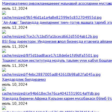
Мамлакатимиз ривожланишининг маънавий асосларини мустаҳка
июль. 12, 2024
“Ал-Азҳар” Таиландда динларнинг тинч-тотув яшашга тарғиб э
июль. 12, 2024
BSI бош директори: Индонезия ҳалол бизнесда етакчига айлани
июль. 11, 2024
Тошкент ислом институтида модуль таълим учун қабул бошла
июль. 11, 2024
Ҳамдардлик билдирамиз
июль. 10, 2024
Угандада биринчи Aфрика Қуръони карим мусобақаси бўлиб ўт
июль. 10, 2024