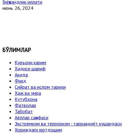
Гиёҳвандлик иллати
июнь. 26, 2024
БЎЛИМЛАР
Қуръони карим
Ҳадиси шариф
Ақида
Фиқҳ
Сийрат ва ислом тарихи
Ҳаж ва умра
Кутубхона
Фатволар
Табобат
Аёллар саҳифаси
Экстремизм ва терроризм - тарраққиёт кушандаси
Хориждаги юртдошим