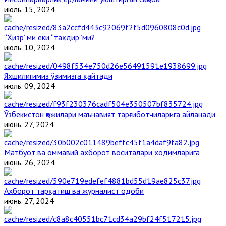
июль. 15, 2024
“Ҳизр”ми ёки “тақдир”ми?
июль. 10, 2024
Яхшилигимиз ўзимизга қайтади
июль. 09, 2024
Ўзбекистон ҳожилари маънавият тарғиботчиларига айланади
июнь. 27, 2024
Матбуот ва оммавий ахборот воситалари ходимларига
июнь. 26, 2024
Ахборот тарқатиш ва журналист одоби
июнь. 27, 2024