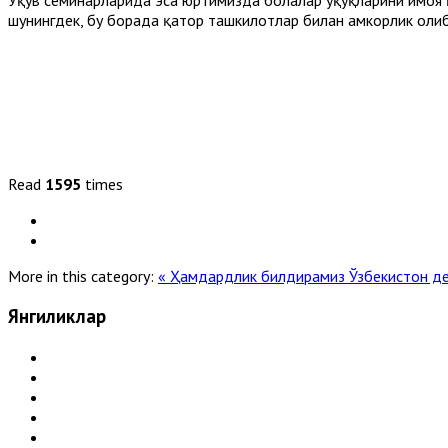
шунингдек, бу борада қатор ташкилотлар билан ҳамкорлик оли
Read
1595
times
More in this category:
« Ҳамдардлик билдирамиз
Ўзбекистон д
Янгиликлар