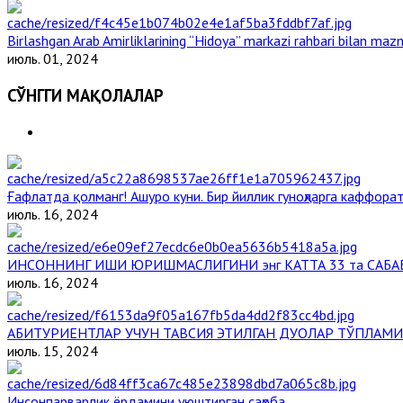
Birlashgan Arab Amirliklarining “Hidoya” markazi rahbari bilan mazm
июль. 01, 2024
СЎНГГИ МАҚОЛАЛАР
Ғафлатда қолманг! Ашуро куни. Бир йиллик гуноҳларга каффорат
июль. 16, 2024
ИНСОННИНГ ИШИ ЮРИШМАСЛИГИНИ энг КАТТА 33 та САБА
июль. 16, 2024
АБИТУРИЕНТЛАР УЧУН ТАВСИЯ ЭТИЛГАН ДУОЛАР ТЎПЛАМИ
июль. 15, 2024
Инсонпарварлик ёрдамини уюштирган саҳоба