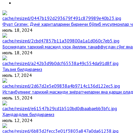
Фуат Сезгин: Дунё хариталарини биринчи бўлиб мусулмонлар ч
июль. 18, 2024
Босниядаги тарихий масжид узоқ йиллик танаффусдан сўнг ян
июль. 18, 2024
Таъзия билдирамиз
июль. 17, 2024
Истанбулнинг тарихий масжиди зиёратчиларни яна қарши ола
июль. 15, 2024
Ҳамдардлик билдирамиз
июль. 12, 2024