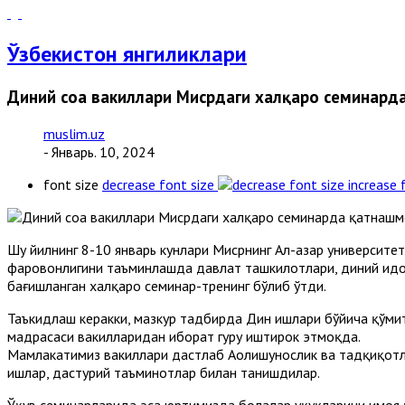
Ўзбекистон янгиликлари
Диний соҳа вакиллари Мисрдаги халқаро семинар
muslim.uz
- Январь. 10, 2024
font size
decrease font size
increase 
Шу йилнинг 8-10 январь кунлари Мисрнинг Ал-азҳар университе
фаровонлигини таъминлашда давлат ташкилотлари, диний идор
бағишланган халқаро семинар-тренинг бўлиб ўтди.
Таъкидлаш керакки, мазкур тадбирда Дин ишлари бўйича қўмит
мадрасаси вакилларидан иборат гуруҳ иштирок этмоқда.
Мамлакатимиз вакиллари дастлаб Аҳолишунослик ва тадқиқотл
ишлар, дастурий таъминотлар билан танишдилар.
Ўқув семинарларида эса юртимизда болалар ҳуқуқларини ҳимоя 