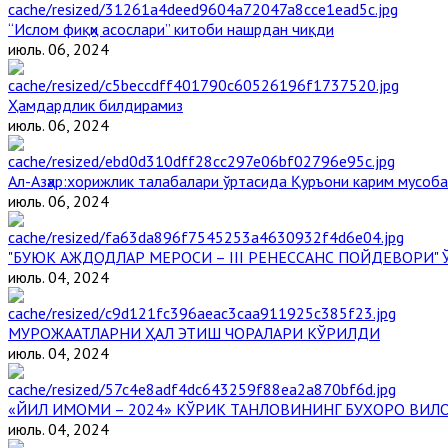
“Ислом фиқҳи асослари” китоби нашрдан чиқди
июль. 06, 2024
Ҳамдардлик билдирамиз
июль. 06, 2024
Aл-Aзҳар:хорижлик талабалари ўртасида Қуръони карим мусоб
июль. 06, 2024
"БУЮК АЖДОДЛАР МЕРОСИ – III РЕНЕССАНС ПОЙДЕВОРИ
июль. 04, 2024
МУРОЖААТЛАРНИ ҲАЛ ЭТИШ ЧОРАЛАРИ КЎРИЛДИ
июль. 04, 2024
«ЙИЛ ИМОМИ – 2024» КЎРИК ТАНЛОВИНИНГ БУХОРО ВИЛ
июль. 04, 2024