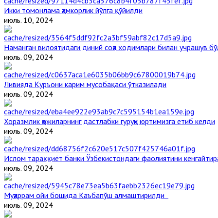
Икки томонлама ҳамкорлик йўлга қўйилди
июль. 10, 2024
Наманган вилоятидаги диний соҳа ходимлари билан учрашув бў
июль. 09, 2024
Ливияда Қуръони карим мусобақаси ўтказилади
июль. 09, 2024
Хоразмлик ҳожиларнинг дастлабки гуруҳи юртимизга етиб келди
июль. 09, 2024
Ислом тараққиёт банки Ўзбекистондаги фаолиятини кенгайти
июль. 09, 2024
Муҳаррам ойи бошида Каъбапўш алмаштирилди
июль. 09, 2024