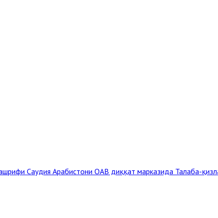
ташрифи Саудия Арабистони ОАВ диққат марказида
Талаба-қизл