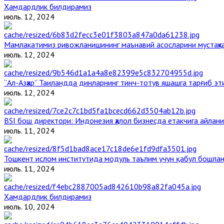
Ҳамдардлик билдирамиз
июль. 12, 2024
Мамлакатимиз ривожланишининг маънавий асосларини мустаҳка
июль. 12, 2024
“Ал-Азҳар” Таиландда динларнинг тинч-тотув яшашга тарғиб э
июль. 12, 2024
BSI бош директори: Индонезия ҳалол бизнесда етакчига айлани
июль. 11, 2024
Тошкент ислом институтида модуль таълим учун қабул бошла
июль. 11, 2024
Ҳамдардлик билдирамиз
июль. 10, 2024