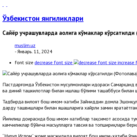
Ўзбекистон янгиликлари
Сайёр учрашувларда аҳолига кўмаклар кўрсатилди 
muslim.uz
- Январь. 11, 2024
font size
decrease font size
increase 
Пастдарғомда Ўзбекистон мусулмонлари идораси Самарқанд ви
ва диний ташкилотлар билан ишлаш бўлими ташаббуси билан ш
Тадбирда вилоят бош имом-хатиби Зайниддин домла Эшонқуло
дарду ташвишлари билан яшашларига хайрли замин яратаётган
Йиғилиш доирасида бош имом-хатиблар тақсимот асосида тум
камчиликлар бўйича масъулларга тавсия ва топшириқлари бери
“Нурул Ислом” жоме масжидида вилоят бош имом-хатиби ўрин