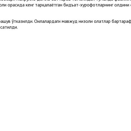
ҳоли орасида кенг тарқалаётган бидъат-хурофотларнинг олдини
рашув ўтказилди. Оилалардаги мавжуд низоли ҳолатлар бартараф
сатилди.