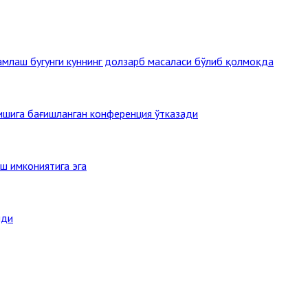
млаш бугунги куннинг долзарб масаласи бўлиб қолмоқда
тишига бағишланган конференция ўтказади
ш имкониятига эга
нди