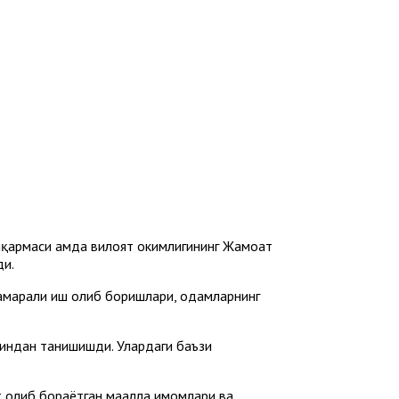
қармаси ҳамда вилоят ҳокимлигининг Жамоат
ди.
амарали иш олиб боришлари, одамларнинг
индан танишишди. Улардаги баъзи
олиб бораётган маҳалла имомлари ва