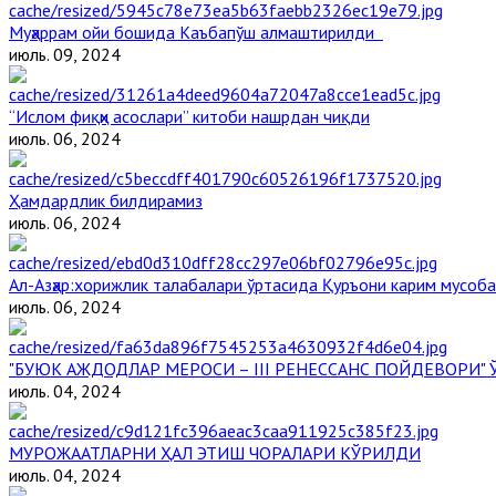
Муҳаррам ойи бошида Каъбапўш алмаштирилди
июль. 09, 2024
“Ислом фиқҳи асослари” китоби нашрдан чиқди
июль. 06, 2024
Ҳамдардлик билдирамиз
июль. 06, 2024
Aл-Aзҳар:хорижлик талабалари ўртасида Қуръони карим мусоб
июль. 06, 2024
"БУЮК АЖДОДЛАР МЕРОСИ – III РЕНЕССАНС ПОЙДЕВОРИ
июль. 04, 2024
МУРОЖААТЛАРНИ ҲАЛ ЭТИШ ЧОРАЛАРИ КЎРИЛДИ
июль. 04, 2024