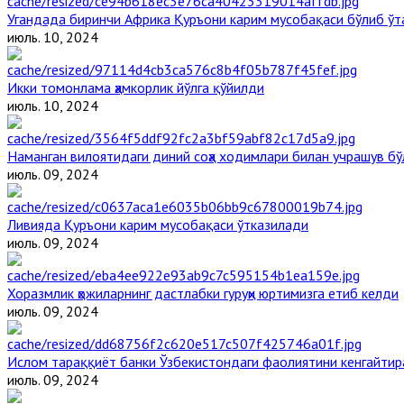
Угандада биринчи Aфрика Қуръони карим мусобақаси бўлиб ўт
июль. 10, 2024
Икки томонлама ҳамкорлик йўлга қўйилди
июль. 10, 2024
Наманган вилоятидаги диний соҳа ходимлари билан учрашув бў
июль. 09, 2024
Ливияда Қуръони карим мусобақаси ўтказилади
июль. 09, 2024
Хоразмлик ҳожиларнинг дастлабки гуруҳи юртимизга етиб келди
июль. 09, 2024
Ислом тараққиёт банки Ўзбекистондаги фаолиятини кенгайти
июль. 09, 2024