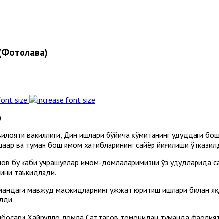
(Фотолавҳа)
font size
лояти вакиллиги, Дин ишлари бўйича қўмитанинг ҳудуддаги бош
аҳар ва туман бош имом хатибларининг сайёр йиғилиши ўтказил
в бу каби учрашувлар имом-домлаларимизни ўз ҳудудларида с
ини таъкидлади.
андаги мавжуд масжидларнинг ҳужжат юритиш ишлари билан яқ
лди.
босари Хайрулло домла Саттаров томонидан туманда фаолият 