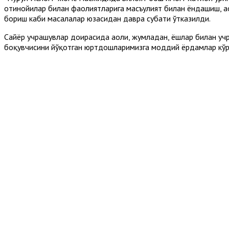
отинойилар билан фаолиятларига масъулият билан ёндашиш, а
бориш каби масалалар юзасидан давра суҳбати ўтказилди.
Сайёр учрашувлар доирасида аҳоли, жумладан, ёшлар билан уч
боқувчисини йўқотган юртдошларимизга моддий ёрдамлар кўр