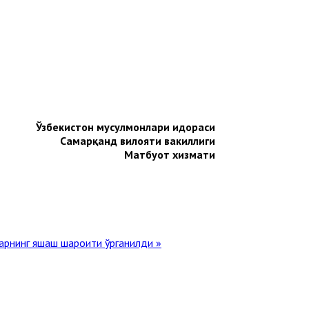
Ўзбекистон мусулмонлари идораси
Самарқанд вилояти вакиллиги
Матбуот хизмати
арнинг яшаш шароити ўрганилди »