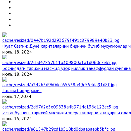
Фуат Сезгин: Дунё хариталарини биринчи бўлиб мусулмонлар ч
июль. 18, 2024
Босниядаги тарихий масжид узоқ йиллик танаффусдан сўнг ян
июль. 18, 2024
Таъзия билдирамиз
июль. 17, 2024
Истанбулнинг тарихий масжиди зиёратчиларни яна қарши ола
июль. 15, 2024