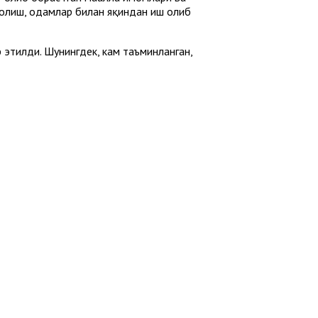
 олиш, одамлар билан яқиндан иш олиб
 этилди. Шунингдек, кам таъминланган,