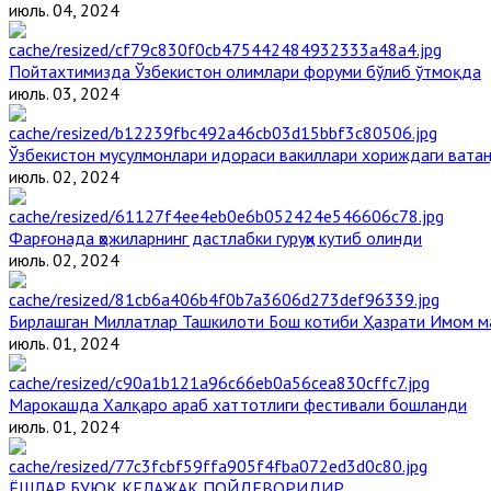
июль. 04, 2024
Пойтахтимизда Ўзбекистон олимлари форуми бўлиб ўтмоқда
июль. 03, 2024
Ўзбекистон мусулмонлари идораси вакиллари хориждаги вата
июль. 02, 2024
Фарғонада ҳожиларнинг дастлабки гуруҳи кутиб олинди
июль. 02, 2024
Бирлашган Миллатлар Ташкилоти Бош котиби Ҳазрати Имом 
июль. 01, 2024
Марокашда Халқаро араб хаттотлиги фестивали бошланди
июль. 01, 2024
ЁШЛАР БУЮК КЕЛАЖАК ПОЙДЕВОРИДИР