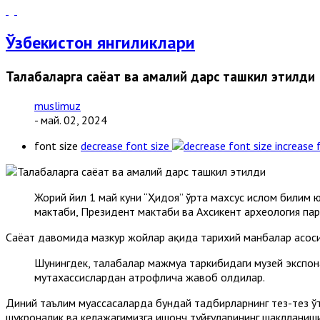
Ўзбекистон янгиликлари
Талабаларга саёҳат ва амалий дарс ташкил этилди
muslimuz
- май. 02, 2024
font size
decrease font size
increase 
Жорий йил 1 май куни “Ҳидоя” ўрта махсус ислом билим
мактаби, Президент мактаби ва Ахсикент археология пар
Саёҳат давомида мазкур жойлар ҳақида тарихий манбалар асо
Шунингдек, талабалар мажмуа таркибидаги музей экспона
мутахассислардан атрофлича жавоб олдилар.
Диний таълим муассасаларда бундай тадбирларнинг тез-тез ўт
шукроналик ва келажагимизга ишонч туйғуларининг шаклланиши