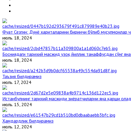
Фуат Сезгин: Дунё хариталарини биринчи бўлиб мусулмонлар ч
июль. 18, 2024
Босниядаги тарихий масжид узоқ йиллик танаффусдан сўнг ян
июль. 18, 2024
Таъзия билдирамиз
июль. 17, 2024
Истанбулнинг тарихий масжиди зиёратчиларни яна қарши ола
июль. 15, 2024
Ҳамдардлик билдирамиз
июль. 12, 2024