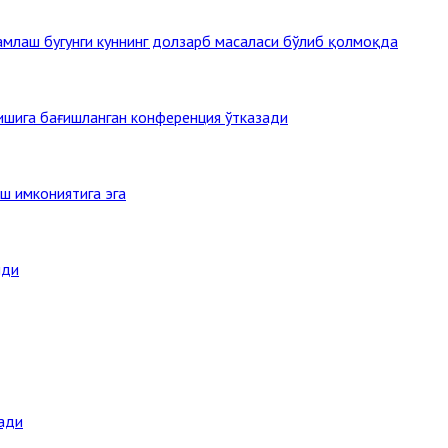
млаш бугунги куннинг долзарб масаласи бўлиб қолмоқда
тишига бағишланган конференция ўтказади
ш имкониятига эга
нди
ади