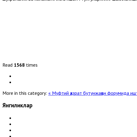
Read
1568
times
More in this category:
« Муфтий ҳазрат бутунжаҳон форумида и
Янгиликлар