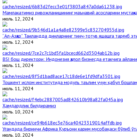
Мамлакатимиз ривожланишининг маънавий асосларини мустаҳка
июль. 12, 2024
“Ал-Азҳар” Таиландда динларнинг тинч-тотув яшашга тарғиб э
июль. 12, 2024
BSI бош директори: Индонезия ҳалол бизнесда етакчига айлани
июль. 11, 2024
Тошкент ислом институтида модуль таълим учун қабул бошла
июль. 11, 2024
Ҳамдардлик билдирамиз
июль. 10, 2024
Угандада биринчи Aфрика Қуръони карим мусобақаси бўлиб ўт
июль. 10, 2024