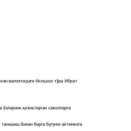
ган вилоятидаги Исҳоқхон тўра Ибрат
а ўзларини қизиқтирган саволларга
танишиш билан бирга бугунги ҳаётимизга