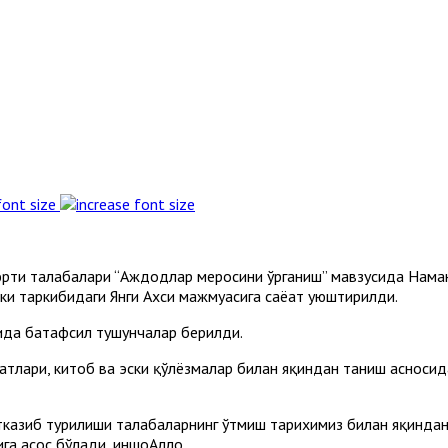
font size
 юрти талабалари “Аждодлар меросини ўрганиш” мавзусида Наман
ки таркибидаги Янги Ахси мажмуасига саёҳат уюштирилди.
сида батафсил тушунчалар берилди.
тлари, китоб ва эски қўлёзмалар билан яқиндан таниш асносид
казиб турилиши талабаларнинг ўтмиш тарихимиз билан яқиндан 
га асос бўлади, иншоАллоҳ.