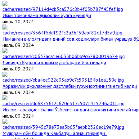
Икки томонлама ҳамкорлик йўлга қўйилди
июль. 10, 2024
Наманган вилоятидаги диний соҳа ходимлари билан учрашув бў
июль. 09, 2024
Ливияда Қуръони карим мусобақаси ўтказилади
июль. 09, 2024
Хоразмлик ҳожиларнинг дастлабки гуруҳи юртимизга етиб келди
июль. 09, 2024
Ислом тараққиёт банки Ўзбекистондаги фаолиятини кенгайти
июль. 09, 2024
Муҳаррам ойи бошида Каъбапўш алмаштирилди