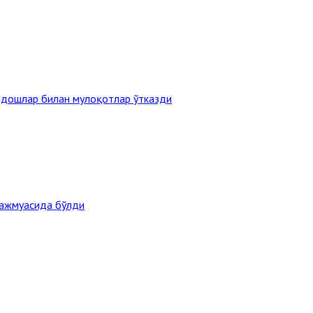
ндошлар билан мулоқотлар ўтказди
мажмуасида бўлди