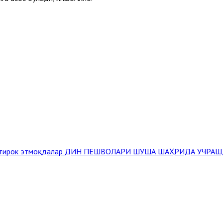
штирок этмоқдалар
ДИН ПЕШВОЛАРИ ШУША ШАҲРИДА УЧРАШ