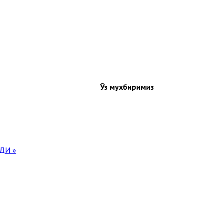
Ўз мухбиримиз
ДИ »