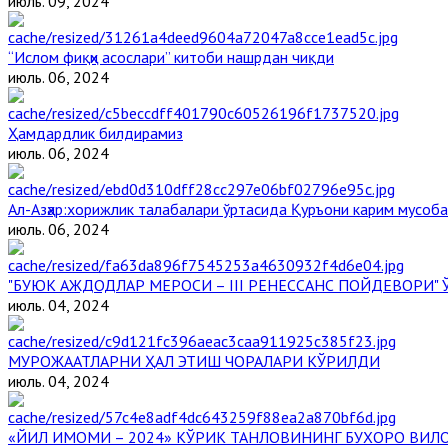
июль. 09, 2024
“Ислом фиқҳи асослари” китоби нашрдан чиқди
июль. 06, 2024
Ҳамдардлик билдирамиз
июль. 06, 2024
Aл-Aзҳар:хорижлик талабалари ўртасида Қуръони карим мусоб
июль. 06, 2024
"БУЮК АЖДОДЛАР МЕРОСИ – III РЕНЕССАНС ПОЙДЕВОРИ
июль. 04, 2024
МУРОЖААТЛАРНИ ҲАЛ ЭТИШ ЧОРАЛАРИ КЎРИЛДИ
июль. 04, 2024
«ЙИЛ ИМОМИ – 2024» КЎРИК ТАНЛОВИНИНГ БУХОРО ВИЛ