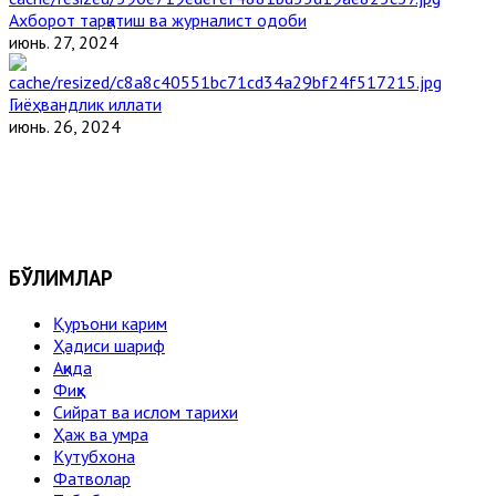
Ахборот тарқатиш ва журналист одоби
июнь. 27, 2024
Гиёҳвандлик иллати
июнь. 26, 2024
БЎЛИМЛАР
Қуръони карим
Ҳадиси шариф
Ақида
Фиқҳ
Сийрат ва ислом тарихи
Ҳаж ва умра
Кутубхона
Фатволар