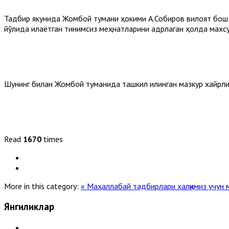
Тадбир якунида Жомбой тумани ҳокими А.Собиров вилоят бош
йўлида қилаётган тинимсиз меҳнатларини қадрлаган ҳолда мах
Шунинг билан Жомбой туманида ташкил қилинган мазкур хайрли
Read
1670
times
More in this category:
« Маҳаллабай тадбирлари халқимиз учун
Янгиликлар