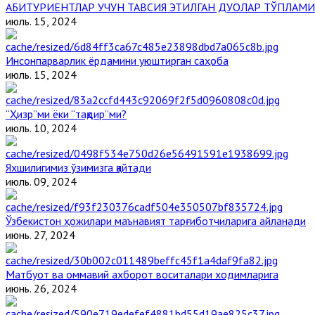
АБИТУРИЕНТЛАР УЧУН ТАВСИЯ ЭТИЛГАН ДУОЛАР ТЎПЛАМИ
июль. 15, 2024
Инсонпарварлик ёрдамини уюштирган саҳоба
июль. 15, 2024
“Ҳизр”ми ёки “тақдир”ми?
июль. 10, 2024
Яхшилигимиз ўзимизга қайтади
июль. 09, 2024
Ўзбекистон ҳожилари маънавият тарғиботчиларига айланади
июнь. 27, 2024
Матбуот ва оммавий ахборот воситалари ходимларига
июнь. 26, 2024