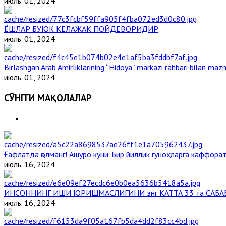
июль. 01, 2024
ЁШЛАР БУЮК КЕЛАЖАК ПОЙДЕВОРИДИР
июль. 01, 2024
Birlashgan Arab Amirliklarining “Hidoya” markazi rahbari bilan mazm
июль. 01, 2024
СЎНГГИ МАҚОЛАЛАР
Ғафлатда қолманг! Ашуро куни. Бир йиллик гуноҳларга каффорат,
июль. 16, 2024
ИНСОННИНГ ИШИ ЮРИШМАСЛИГИНИ энг КАТТА 33 та САБА
июль. 16, 2024