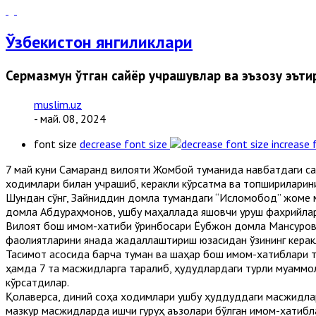
Ўзбекистон янгиликлари
Сермазмун ўтган сайёр учрашувлар ва эъзозу эът
muslim.uz
- май. 08, 2024
font size
decrease font size
increase 
7 май куни Самарқанд вилояти Жомбой туманида навбатдаги с
ходимлари билан учрашиб, керакли кўрсатма ва топшириқларин
Шундан сўнг, Зайниддин домла тумандаги “Исломобод” жоме ма
домла Абдураҳмонов, ушбу маҳаллада яшовчи уруш фахрийларид
Вилоят бош имом-хатиби ўринбосари Ёқубжон домла Мансуров 
фаолиятларини янада жадаллаштириш юзасидан ўзининг керакл
Тақсимот асосида барча туман ва шаҳар бош имом-хатиблари 
ҳамда 7 та масжидларга тарқалиб, ҳудудлардаги турли муаммо
кўрсатдилар.
Қолаверса, диний соҳа ходимлари ушбу ҳуддуддаги масжидлар
мазкур масжидларда ишчи гуруҳ аъзолари бўлган имом-хатибла