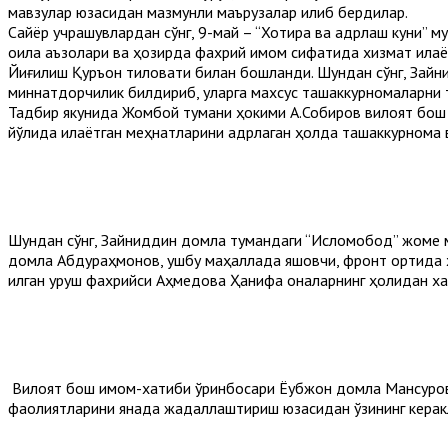
мавзулар юзасидан мазмунли маърузалар қилиб бердилар.
Сайёр учрашувлардан сўнг, 9-май – “Хотира ва қадрлаш куни” м
оила аъзолари ва ҳозирда фахрий имом сифатида хизмат қилаё
Йиғилиш Қуръон тиловати билан бошланди. Шундан сўнг, Зайн
миннатдорчилик билдириб, уларга махсус ташаккурномаларни т
Тадбир якунида Жомбой тумани ҳокими А.Собиров вилоят бош
йўлида қилаётган меҳнатларини қадрлаган ҳолда ташаккурнома
Шундан сўнг, Зайниддин домла тумандаги “Исломобод” жоме ма
домла Абдураҳмонов, ушбу маҳаллада яшовчи, фронт ортида х
қилган уруш фахрийси Аҳмедова Ҳанифа оналарнинг ҳолидан хаб
Вилоят бош имом-хатиби ўринбосари Ёқубжон домла Мансуров
фаолиятларини янада жадаллаштириш юзасидан ўзининг керакл