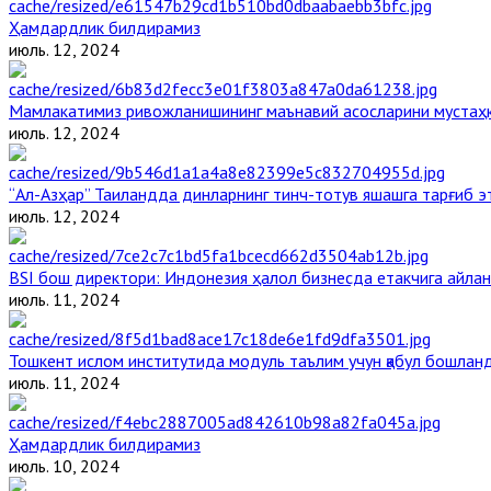
Ҳамдардлик билдирамиз
июль. 12, 2024
Мамлакатимиз ривожланишининг маънавий асосларини мустаҳка
июль. 12, 2024
“Ал-Азҳар” Таиландда динларнинг тинч-тотув яшашга тарғиб 
июль. 12, 2024
BSI бош директори: Индонезия ҳалол бизнесда етакчига айлан
июль. 11, 2024
Тошкент ислом институтида модуль таълим учун қабул бошлан
июль. 11, 2024
Ҳамдардлик билдирамиз
июль. 10, 2024