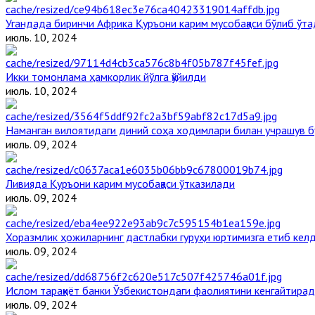
Угандада биринчи Aфрика Қуръони карим мусобақаси бўлиб ўта
июль. 10, 2024
Икки томонлама ҳамкорлик йўлга қўйилди
июль. 10, 2024
Наманган вилоятидаги диний соҳа ходимлари билан учрашув б
июль. 09, 2024
Ливияда Қуръони карим мусобақаси ўтказилади
июль. 09, 2024
Хоразмлик ҳожиларнинг дастлабки гуруҳи юртимизга етиб кел
июль. 09, 2024
Ислом тараққиёт банки Ўзбекистондаги фаолиятини кенгайтира
июль. 09, 2024