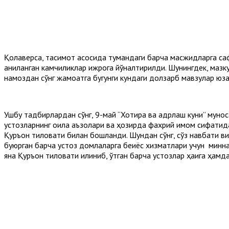
Қолаверса, тақсимот асосида тумандаги барча масжидларга с
аниқланган камчиликлар ижрога йўналтирилди. Шунингдек, маз
намоздан сўнг жамоатга бугунги кундаги долзарб мавзулар юз
Ушбу тадбирлардан сўнг, 9-май “Хотира ва қадрлаш куни” мунос
устозларнинг оила аъзолари ва ҳозирда фахрий имом сифатида
Қуръон тиловати билан бошланди. Шундан сўнг, сўз навбати 
буюрган барча устоз домлаларга беқиёс хизматлари учун минн
яна Қуръон тиловати қилиниб, ўтган барча устозлар ҳаққига ҳам