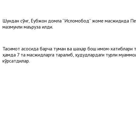
Шундан сўнг, Ёқубжон домла “Исломобод” жоме масжидида Пеш
мазмунли маъруза қилди.
Тақсимот асосида барча туман ва шаҳар бош имом-хатиблари 
ҳамда 7 та масжидларга тарқалиб, ҳудудлардаги турли муаммо
кўрсатдилар.