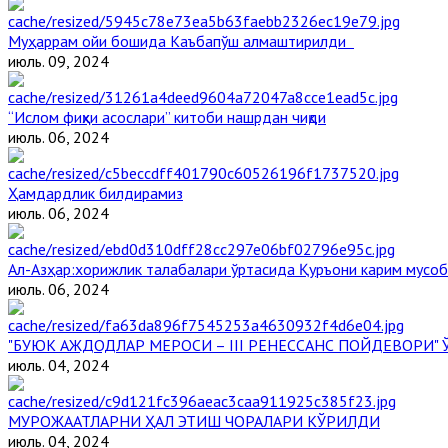
Муҳаррам ойи бошида Каъбапўш алмаштирилди
июль. 09, 2024
“Ислом фиқҳи асослари” китоби нашрдан чиқди
июль. 06, 2024
Ҳамдардлик билдирамиз
июль. 06, 2024
Aл-Aзҳар:хорижлик талабалари ўртасида Қуръони карим мусоб
июль. 06, 2024
"БУЮК АЖДОДЛАР МЕРОСИ – III РЕНЕССАНС ПОЙДЕВОРИ
июль. 04, 2024
МУРОЖААТЛАРНИ ҲАЛ ЭТИШ ЧОРАЛАРИ КЎРИЛДИ
июль. 04, 2024