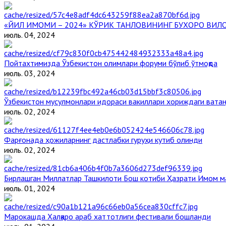
«ЙИЛ ИМОМИ – 2024» КЎРИК ТАНЛОВИНИНГ БУХОРО ВИЛ
июль. 04, 2024
Пойтахтимизда Ўзбекистон олимлари форуми бўлиб ўтмоқда
июль. 03, 2024
Ўзбекистон мусулмонлари идораси вакиллари хориждаги ватан
июль. 02, 2024
Фарғонада ҳожиларнинг дастлабки гуруҳи кутиб олинди
июль. 02, 2024
Бирлашган Миллатлар Ташкилоти Бош котиби Ҳазрати Имом 
июль. 01, 2024
Марокашда Халқаро араб хаттотлиги фестивали бошланди