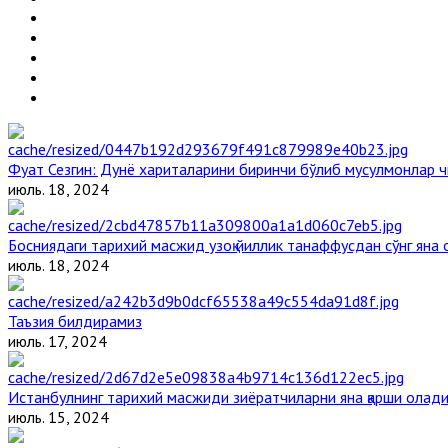
Фуат Сезгин: Дунё хариталарини биринчи бўлиб мусулмонлар ч
июль. 18, 2024
Босниядаги тарихий масжид узоқ йиллик танаффусдан сўнг яна
июль. 18, 2024
Таъзия билдирамиз
июль. 17, 2024
Истанбулнинг тарихий масжиди зиёратчиларни яна қарши олад
июль. 15, 2024