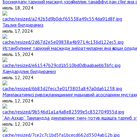
Босниядаги тарихий масжид узоқ йиллик танаффусдан сўнг яна
июль. 18, 2024
Таъзия билдирамиз
июль. 17, 2024
Истанбулнинг тарихий масжиди зиёратчиларни яна қарши олад
июль. 15, 2024
Ҳамдардлик билдирамиз
июль. 12, 2024
Мамлакатимиз ривожланишининг маънавий асосларини мустаҳка
июль. 12, 2024
“Ал-Азҳар” Таиландда динларнинг тинч-тотув яшашга тарғиб 
июль. 12, 2024