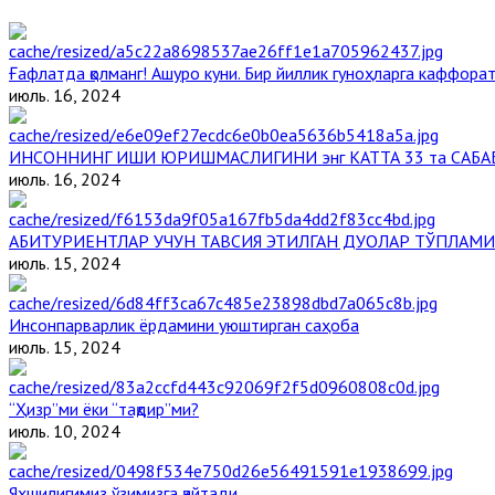
Ғафлатда қолманг! Ашуро куни. Бир йиллик гуноҳларга каффорат,
июль. 16, 2024
ИНСОННИНГ ИШИ ЮРИШМАСЛИГИНИ энг КАТТА 33 та САБА
июль. 16, 2024
АБИТУРИЕНТЛАР УЧУН ТАВСИЯ ЭТИЛГАН ДУОЛАР ТЎПЛАМИ
июль. 15, 2024
Инсонпарварлик ёрдамини уюштирган саҳоба
июль. 15, 2024
“Ҳизр”ми ёки “тақдир”ми?
июль. 10, 2024
Яхшилигимиз ўзимизга қайтади