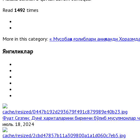
Read
1492
times
More in this category:
« Мусобақа ғолиблари аниқланди
Хоразмдаг
Янгиликлар
Фуат Сезгин: Дунё хариталарини биринчи бўлиб мусулмонлар ч
июль. 18, 2024