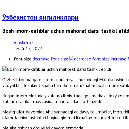
Ўзбекистон янгиликлари
Bosh imom-xatiblar uchun mahorat darsi tashkil etild
muslim.uz
- май. 17, 2024
font size
decrease font size
increase 
Oʻzbekiston xalqaro islom akademiyasi huzuridagi Malaka oshirish
viloyatlar, Toshkent shahri hamda tuman/shahar bosh imom-xatibl
Bugun Imom Moturidiy xalqaro ilmiy-tadqiqot markazi ilmiy xodim
xalqaro tajriba” mavzusida mahorat darsi oʻtkazildi.
Mashgʻulot davomida Ahli sunnadagi aqidaviy taʼlimotlar, Moturidiy
ulamolarining uslublari haqida qimmatli maʼlumotlar keltirib oʻtildi
Malaka oshirish oʻquvlari davom etmoqda.