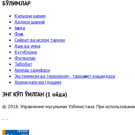
БЎЛИМЛАР
Қуръони карим
Ҳадиси шариф
Ақида
Фиқҳ
Сийрат ва ислом тарихи
Ҳаж ва умра
Кутубхона
Фатволар
Табобат
Аёллар саҳифаси
Экстремизм ва терроризм - тарраққиёт кушандаси
Хориждаги юртдошим
ЭНГ КЎП ЎҚИЛГАН (1 ойда)
© 2016. Управление мусульман Узбекистана. При использовании