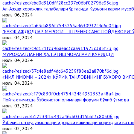
Aл-Aзҳар:хорижлик талабалари ўртасида Қуръони карим мусоб
июль. 06, 2024
"БУЮК АЖДОДЛАР МЕРОСИ – III РЕНЕССАНС ПОЙДЕВОРИ
июль. 04, 2024
МУРОЖААТЛАРНИ ҲАЛ ЭТИШ ЧОРАЛАРИ КЎРИЛДИ
июль. 04, 2024
«ЙИЛ ИМОМИ – 2024» КЎРИК ТАНЛОВИНИНГ БУХОРО ВИЛ
июль. 04, 2024
Пойтахтимизда Ўзбекистон олимлари форуми бўлиб ўтмоқда
июль. 03, 2024
Ўзбекистон мусулмонлари идораси вакиллари хориждаги ватан
июль. 02, 2024