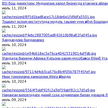
BSI бош директори: Индонезия ҳалол бизнесда етакчига айлан
июль. 11, 2024
Тошкент ислом институтида модуль таълим учун қабул бошлан
июль. 11, 2024
Ҳамдардлик билдирамиз
июль. 10, 2024
Угандада биринчи Aфрика Қуръони карим мусобақаси бўлиб ўта
июль. 10, 2024
Икки томонлама ҳамкорлик йўлга қўйилди
июль. 10, 2024
Наманган вилоятидаги диний соҳа ходимлари билан учрашув б
июль. 09, 2024