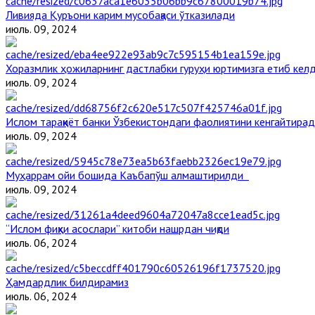
Ливияда Қуръони карим мусобақаси ўтказилади
июль. 09, 2024
Хоразмлик ҳожиларнинг дастлабки гуруҳи юртимизга етиб кел
июль. 09, 2024
Ислом тараққиёт банки Ўзбекистондаги фаолиятини кенгайтира
июль. 09, 2024
Муҳаррам ойи бошида Каъбапўш алмаштирилди
июль. 09, 2024
“Ислом фиқҳи асослари” китоби нашрдан чиқди
июль. 06, 2024
Ҳамдардлик билдирамиз
июль. 06, 2024