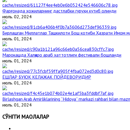
Фарғонада ҳожиларнинг дастлабки гуруҳи кутиб олинди
июль. 02, 2024
Бирлашган Миллатлар Ташкилоти Бош котиби Ҳазрати Имом 
июль. 01, 2024
Марокашда Халқаро араб хаттотлиги фестивали бошланди
июль. 01, 2024
ЁШЛАР БУЮК КЕЛАЖАК ПОЙДЕВОРИДИР
июль. 01, 2024
Birlashgan Arab Amirliklarining “Hidoya” markazi rahbari bilan mazm
июль. 01, 2024
СЎНГГИ МАҚОЛАЛАР