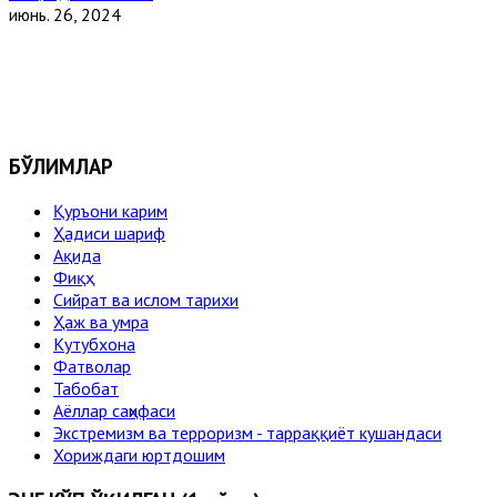
июнь. 26, 2024
БЎЛИМЛАР
Қуръони карим
Ҳадиси шариф
Ақида
Фиқҳ
Сийрат ва ислом тарихи
Ҳаж ва умра
Кутубхона
Фатволар
Табобат
Аёллар саҳифаси
Экстремизм ва терроризм - тарраққиёт кушандаси
Хориждаги юртдошим