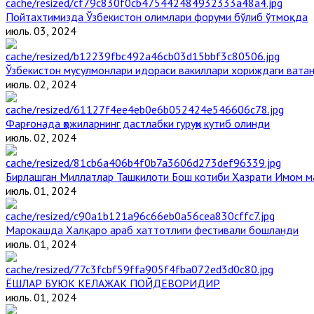
Пойтахтимизда Ўзбекистон олимлари форуми бўлиб ўтмоқда
июль. 03, 2024
Ўзбекистон мусулмонлари идораси вакиллари хориждаги вата
июль. 02, 2024
Фарғонада ҳожиларнинг дастлабки гуруҳи кутиб олинди
июль. 02, 2024
Бирлашган Миллатлар Ташкилоти Бош котиби Ҳазрати Имом 
июль. 01, 2024
Марокашда Халқаро араб хаттотлиги фестивали бошланди
июль. 01, 2024
ЁШЛАР БУЮК КЕЛАЖАК ПОЙДЕВОРИДИР
июль. 01, 2024