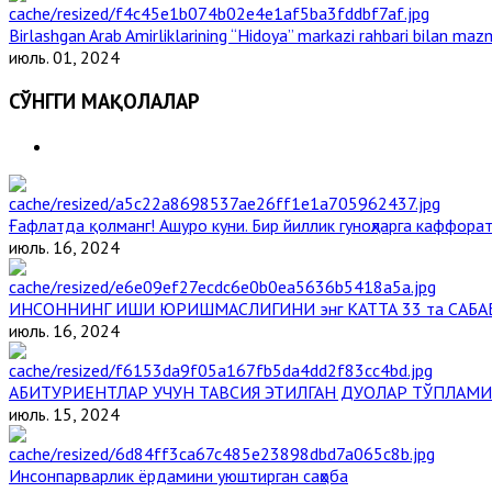
Birlashgan Arab Amirliklarining “Hidoya” markazi rahbari bilan mazm
июль. 01, 2024
СЎНГГИ МАҚОЛАЛАР
Ғафлатда қолманг! Ашуро куни. Бир йиллик гуноҳларга каффорат
июль. 16, 2024
ИНСОННИНГ ИШИ ЮРИШМАСЛИГИНИ энг КАТТА 33 та САБА
июль. 16, 2024
АБИТУРИЕНТЛАР УЧУН ТАВСИЯ ЭТИЛГАН ДУОЛАР ТЎПЛАМИ
июль. 15, 2024
Инсонпарварлик ёрдамини уюштирган саҳоба