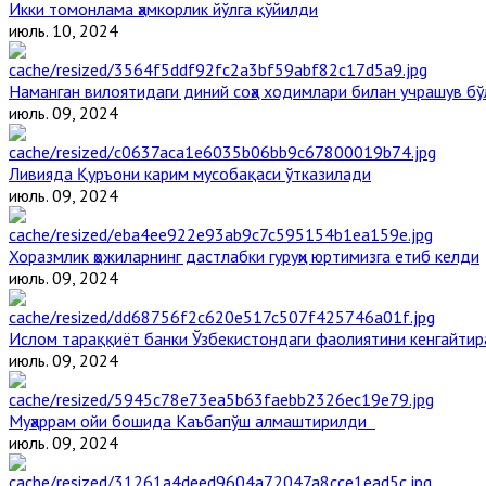
Икки томонлама ҳамкорлик йўлга қўйилди
июль. 10, 2024
Наманган вилоятидаги диний соҳа ходимлари билан учрашув бў
июль. 09, 2024
Ливияда Қуръони карим мусобақаси ўтказилади
июль. 09, 2024
Хоразмлик ҳожиларнинг дастлабки гуруҳи юртимизга етиб келди
июль. 09, 2024
Ислом тараққиёт банки Ўзбекистондаги фаолиятини кенгайти
июль. 09, 2024
Муҳаррам ойи бошида Каъбапўш алмаштирилди
июль. 09, 2024