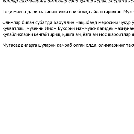
хонлар даҳмаларига битиклар ёзиб қўйиш керак. Зиёратга ке
Тоқи миёна дарвозасининг икки ёни боққа айлантирилган. Муз
Олимлар билан суҳбатда Баҳоуддин Нақшбанд меросини чуқур 
қувватлаш, музейни Имом Бухорий мажмуасидагидек мазмунан 
қулайликларни кенгайтириш, қишга ҳам, ёзга ҳам мос шароитлар
Мутасаддиларга шуларни қамраб олган ҳолда, олимларнинг та