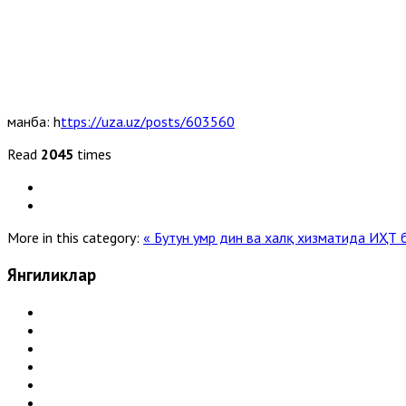
манба: h
ttps://uza.uz/posts/603560
Read
2045
times
More in this category:
« Бутун умр дин ва халқ хизматида
ИҲТ б
Янгиликлар