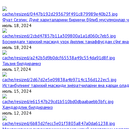
Фуат Сезгин: Дунё хариталарини биринчи бўлиб мусулмонлар ч
июль. 18, 2024
Босниядаги тарихий масжид узоқ йиллик танаффусдан сўнг ян
июль. 18, 2024
Таъзия билдирамиз
июль. 17, 2024
Истанбулнинг тарихий масжиди зиёратчиларни яна қарши ола
июль. 15, 2024
Ҳамдардлик билдирамиз
июль. 12, 2024
Мамлакатимиз ривожланишининг маънавий асосларини мустаҳка