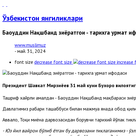
Ўзбекистон янгиликлари
Баҳоуддин Нақшбанд зиёратгоҳи - тарихга ҳурмат и
www.muslimuz
- май. 31, 2024
font size
decrease font size
increase 
Президент Шавкат Мирзиёев 31 май куни Бухоро вилоятиг
Ташриф хайрли амалдан - Баҳоуддин Нақшбанд мақбараси зиёр
Давлатимиз раҳбари ташаббуси билан мажмуа янада обод қилин
Аввало, Тоқи миёна дарвозасидан борувчи тарихий йўлак тик
- Юз йил вайрон бўлиб ётган бу дарвозани тиклаганимиз - ўз