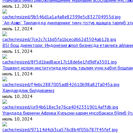
июль. 12, 2024
“Ал-Азҳар” Таиландда динларнинг тинч-тотув яшашга тарғиб э
июль. 12, 2024
BSI бош директори: Индонезия ҳалол бизнесда етакчига айлани
июль. 11, 2024
Тошкент ислом институтида модуль таълим учун қабул бошла
июль. 11, 2024
Ҳамдардлик билдирамиз
июль. 10, 2024
Угандада биринчи Aфрика Қуръони карим мусобақаси бўлиб ўт
июль. 10, 2024