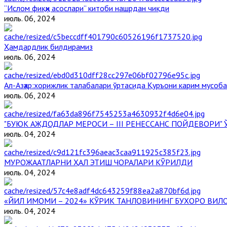
“Ислом фиқҳи асослари” китоби нашрдан чиқди
июль. 06, 2024
Ҳамдардлик билдирамиз
июль. 06, 2024
Aл-Aзҳар:хорижлик талабалари ўртасида Қуръони карим мусоб
июль. 06, 2024
"БУЮК АЖДОДЛАР МЕРОСИ – III РЕНЕССАНС ПОЙДЕВОРИ
июль. 04, 2024
МУРОЖААТЛАРНИ ҲАЛ ЭТИШ ЧОРАЛАРИ КЎРИЛДИ
июль. 04, 2024
«ЙИЛ ИМОМИ – 2024» КЎРИК ТАНЛОВИНИНГ БУХОРО ВИЛ
июль. 04, 2024