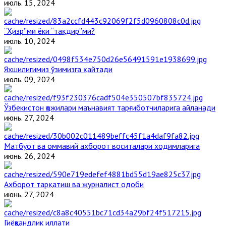
июль. 15, 2024
“Ҳизр”ми ёки “тақдир”ми?
июль. 10, 2024
Яхшилигимиз ўзимизга қайтади
июль. 09, 2024
Ўзбекистон ҳожилари маънавият тарғиботчиларига айланади
июнь. 27, 2024
Матбуот ва оммавий ахборот воситалари ходимларига
июнь. 26, 2024
Ахборот тарқатиш ва журналист одоби
июнь. 27, 2024
Гиёҳвандлик иллати