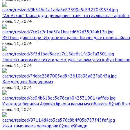
“Ал-Азҳар” Таиландда динларнинг тинч-тотув яшашга тарғиб 
июль. 12, 2024
BSI бош директори: Индонезия ҳалол бизнесда етакчига айлан
июль. 11, 2024
Тошкент ислом институтида модуль таълим учун қабул бошла
июль. 11, 2024
Ҳамдардлик билдирамиз
июль. 10, 2024
Угандада биринчи Aфрика Қуръони карим мусобақаси бўлиб ўта
июль. 10, 2024
Икки томонлама ҳамкорлик йўлга қўйилди