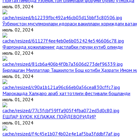
Пойтахтимизда Ўзбекистон олимлари форуми бўлиб ўтмоқда
июль. 03, 2024
Ўзбекистон мусулмонлари идораси вакиллари хориждаги вата
июль. 02, 2024
Фарғонада ҳожиларнинг дастлабки гуруҳи кутиб олинди
июль. 02, 2024
Бирлашган Миллатлар Ташкилоти Бош котиби Ҳазрати Имом 
июль. 01, 2024
Марокашда Халқаро араб хаттотлиги фестивали бошланди
июль. 01, 2024
ЁШЛАР БУЮК КЕЛАЖАК ПОЙДЕВОРИДИР
июль. 01, 2024