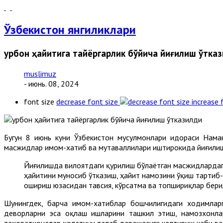
Ўзбекистон янгиликлари
Қурбон ҳайитига тайёргарлик бўйича йиғилиш ўтка
muslimuz
- июнь. 08, 2024
font size
decrease font size
increase 
Бугун 8 июнь куни Ўзбекистон мусулмонлари идораси Нам
масжидлар имом-хатиб ва мутаваллилари иштирокида йиғилиш
Йиғилишда вилоятдаги қурилиш бўлаётган масжидлардаги
ҳайитини муносиб ўтказиш, ҳайит намозини ўқиш тартиб
ошириш юзасидан тавсия, кўрсатма ва топшириқлар бери
Шунингдек, барча имом-хатиблар бошчилигидаги ходимла
деворларни эса оқлаш ишларини ташкил этиш, намозхонлар
таҳоратхоналар ҳолатини талаб даражасига келтириш каби в