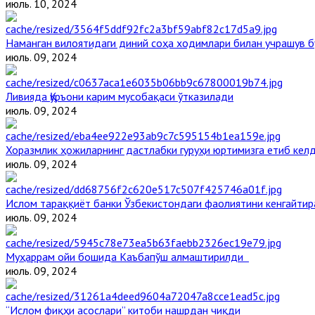
июль. 10, 2024
Наманган вилоятидаги диний соҳа ходимлари билан учрашув б
июль. 09, 2024
Ливияда Қуръони карим мусобақаси ўтказилади
июль. 09, 2024
Хоразмлик ҳожиларнинг дастлабки гуруҳи юртимизга етиб кел
июль. 09, 2024
Ислом тараққиёт банки Ўзбекистондаги фаолиятини кенгайти
июль. 09, 2024
Муҳаррам ойи бошида Каъбапўш алмаштирилди
июль. 09, 2024
“Ислом фиқҳи асослари” китоби нашрдан чиқди