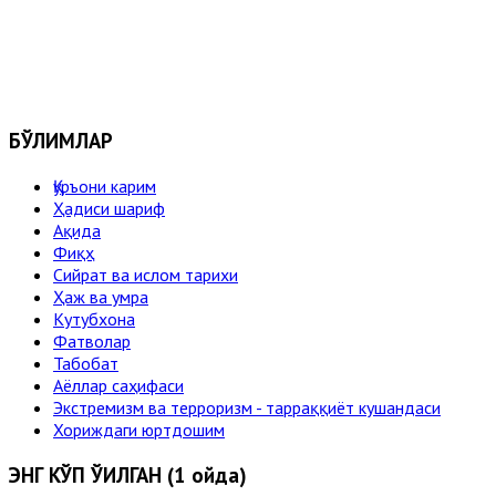
БЎЛИМЛАР
Қуръони карим
Ҳадиси шариф
Ақида
Фиқҳ
Сийрат ва ислом тарихи
Ҳаж ва умра
Кутубхона
Фатволар
Табобат
Аёллар саҳифаси
Экстремизм ва терроризм - тарраққиёт кушандаси
Хориждаги юртдошим
ЭНГ КЎП ЎҚИЛГАН (1 ойда)