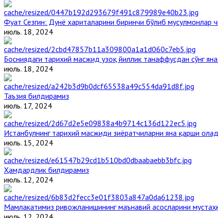
Фуат Сезгин: Дунё хариталарини биринчи бўлиб мусулмонлар ч
июль. 18, 2024
Босниядаги тарихий масжид узоқ йиллик танаффусдан сўнг ян
июль. 18, 2024
Таъзия билдирамиз
июль. 17, 2024
Истанбулнинг тарихий масжиди зиёратчиларни яна қарши ола
июль. 15, 2024
Ҳамдардлик билдирамиз
июль. 12, 2024
Мамлакатимиз ривожланишининг маънавий асосларини мустаҳк
июль. 12, 2024