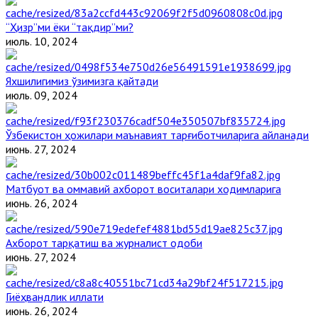
“Ҳизр”ми ёки “тақдир”ми?
июль. 10, 2024
Яхшилигимиз ўзимизга қайтади
июль. 09, 2024
Ўзбекистон ҳожилари маънавият тарғиботчиларига айланади
июнь. 27, 2024
Матбуот ва оммавий ахборот воситалари ходимларига
июнь. 26, 2024
Ахборот тарқатиш ва журналист одоби
июнь. 27, 2024
Гиёҳвандлик иллати
июнь. 26, 2024