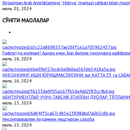
Birlashgan Arab Amirliklarining “Hidoya” markazi rahbari bilan mazm
июль. 01, 2024
СЎНГГИ МАҚОЛАЛАР
Ғафлатда қолманг! Ашуро куни. Бир йиллик гуноҳларга каффора
июль. 16, 2024
ИНСОННИНГ ИШИ ЮРИШМАСЛИГИНИ энг КАТТА 33 та САБА
июль. 16, 2024
АБИТУРИЕНТЛАР УЧУН ТАВСИЯ ЭТИЛГАН ДУОЛАР ТЎПЛАМИ
июль. 15, 2024
Инсонпарварлик ёрдамини уюштирган саҳоба
июль. 15, 2024