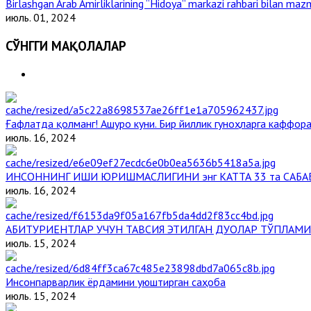
Birlashgan Arab Amirliklarining “Hidoya” markazi rahbari bilan mazm
июль. 01, 2024
СЎНГГИ МАҚОЛАЛАР
Ғафлатда қолманг! Ашуро куни. Бир йиллик гуноҳларга каффора
июль. 16, 2024
ИНСОННИНГ ИШИ ЮРИШМАСЛИГИНИ энг КАТТА 33 та САБА
июль. 16, 2024
АБИТУРИЕНТЛАР УЧУН ТАВСИЯ ЭТИЛГАН ДУОЛАР ТЎПЛАМИ
июль. 15, 2024
Инсонпарварлик ёрдамини уюштирган саҳоба
июль. 15, 2024