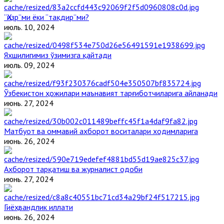
“Ҳизр”ми ёки “тақдир”ми?
июль. 10, 2024
Яхшилигимиз ўзимизга қайтади
июль. 09, 2024
Ўзбекистон ҳожилари маънавият тарғиботчиларига айланади
июнь. 27, 2024
Матбуот ва оммавий ахборот воситалари ходимларига
июнь. 26, 2024
Ахборот тарқатиш ва журналист одоби
июнь. 27, 2024
Гиёҳвандлик иллати
июнь. 26, 2024