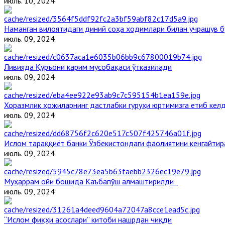
июль. 10, 2024
Наманган вилоятидаги диний соҳа ходимлари билан учрашув б
июль. 09, 2024
Ливияда Қуръони карим мусобақаси ўтказилади
июль. 09, 2024
Хоразмлик ҳожиларнинг дастлабки гуруҳи юртимизга етиб кел
июль. 09, 2024
Ислом тараққиёт банки Ўзбекистондаги фаолиятини кенгайти
июль. 09, 2024
Муҳаррам ойи бошида Каъбапўш алмаштирилди
июль. 09, 2024
“Ислом фиқҳи асослари” китоби нашрдан чиқди