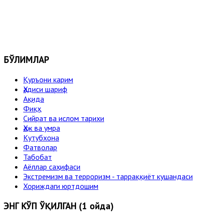
БЎЛИМЛАР
Қуръони карим
Ҳадиси шариф
Ақида
Фиқҳ
Сийрат ва ислом тарихи
Ҳаж ва умра
Кутубхона
Фатволар
Табобат
Аёллар саҳифаси
Экстремизм ва терроризм - тарраққиёт кушандаси
Хориждаги юртдошим
ЭНГ КЎП ЎҚИЛГАН (1 ойда)