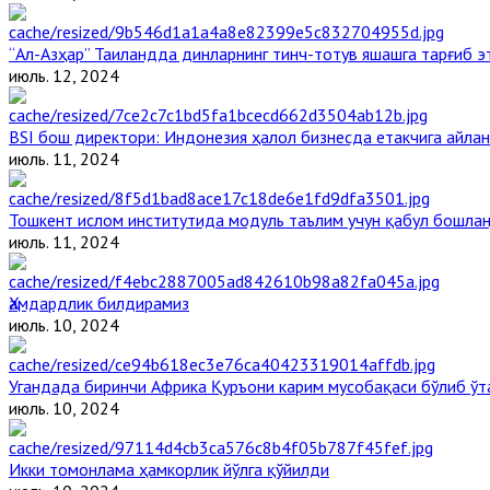
“Ал-Азҳар” Таиландда динларнинг тинч-тотув яшашга тарғиб 
июль. 12, 2024
BSI бош директори: Индонезия ҳалол бизнесда етакчига айлан
июль. 11, 2024
Тошкент ислом институтида модуль таълим учун қабул бошла
июль. 11, 2024
Ҳамдардлик билдирамиз
июль. 10, 2024
Угандада биринчи Aфрика Қуръони карим мусобақаси бўлиб ўт
июль. 10, 2024
Икки томонлама ҳамкорлик йўлга қўйилди