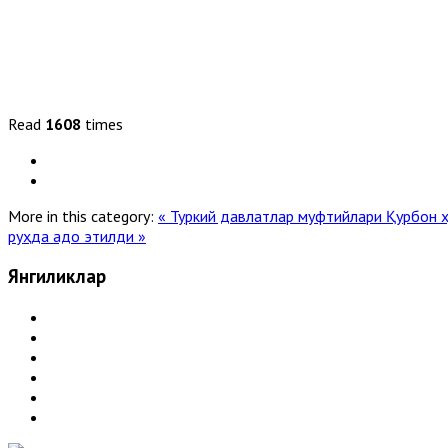
Read
1608
times
More in this category:
« Туркий давлатлар муфтийлари Қурбон 
руҳда адо этилди »
Янгиликлар