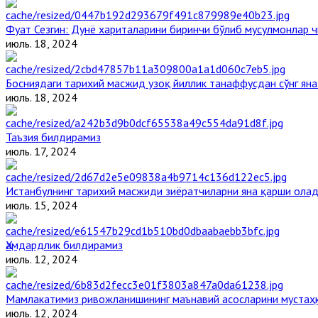
Фуат Сезгин: Дунё хариталарини биринчи бўлиб мусулмонлар ч
июль. 18, 2024
Босниядаги тарихий масжид узоқ йиллик танаффусдан сўнг ян
июль. 18, 2024
Таъзия билдирамиз
июль. 17, 2024
Истанбулнинг тарихий масжиди зиёратчиларни яна қарши ола
июль. 15, 2024
Ҳамдардлик билдирамиз
июль. 12, 2024
Мамлакатимиз ривожланишининг маънавий асосларини мустаҳк
июль. 12, 2024