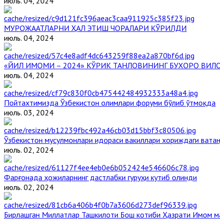
июль. 04, 2024
МУРОЖААТЛАРНИ ҲАЛ ЭТИШ ЧОРАЛАРИ КЎРИЛДИ
июль. 04, 2024
«ЙИЛ ИМОМИ – 2024» КЎРИК ТАНЛОВИНИНГ БУХОРО ВИЛО
июль. 04, 2024
Пойтахтимизда Ўзбекистон олимлари форуми бўлиб ўтмоқда
июль. 03, 2024
Ўзбекистон мусулмонлари идораси вакиллари хориждаги вата
июль. 02, 2024
Фарғонада ҳожиларнинг дастлабки гуруҳи кутиб олинди
июль. 02, 2024
Бирлашган Миллатлар Ташкилоти Бош котиби Ҳазрати Имом 