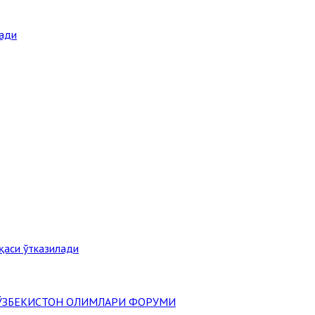
ради
қаси ўтказилади
" ЎЗБЕКИСТОН ОЛИМЛАРИ ФОРУМИ