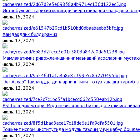
Истанбулнинг тарихий масжиди зиёратчиларни яна қарши ола
июль. 15, 2024
Ҳамдардлик билдирамиз
июль. 12, 2024
Мамлакатимиз ривожланишининг маънавий асосларини мустаҳк
июль. 12, 2024
“Ал-Азҳар” Таиландда динларнинг тинч-тотув яшашга тарғиб 
июль. 12, 2024
BSI бош директори: Индонезия ҳалол бизнесда етакчига айлан
июль. 11, 2024
Тошкент ислом институтида модуль таълим учун қабул бошла
июль. 11, 2024