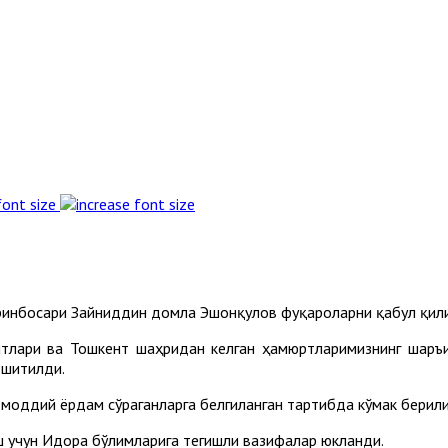
font size
ўринбосари Зайниддин домла Эшонқулов фуқароларни қабул қили
ятлари ва Тошкент шаҳридан келган ҳамюртларимизнинг шаръи
эшитилди.
моддий ёрдам сўраганларга белгиланган тартибда кўмак берил
 учун Идора бўлимларига тегишли вазифалар юкланди.