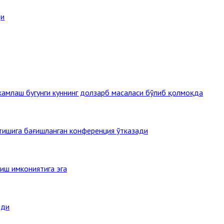
ди
амлаш бугунги куннинг долзарб масаласи бўлиб қолмоқда
этишига бағишланган конференция ўтказади
иш имкониятига эга
нди