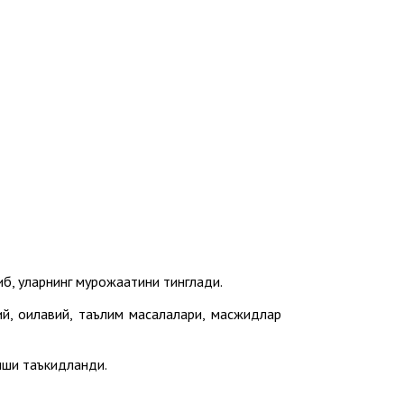
б, уларнинг мурожаатини тинглади.
й, оилавий, таълим масалалари, масжидлар
иши таъкидланди.