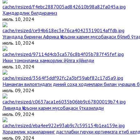
Ҳамдардлик билдирамиз
июль. 10, 2024
Угандада биринчи Aфрика Қуръони карим мусобақаси бўлиб ўта
июль. 10, 2024
Икки томонлама ҳамкорлик йўлга қўйилди
июль. 10, 2024
Наманган вилоятидаги диний соҳа ходимлари билан учрашув б
июль. 09, 2024
Ливияда Қуръони карим мусобақаси ўтказилади
июль. 09, 2024
Хоразмлик ҳожиларнинг дастлабки гуруҳи юртимизга етиб кел
июль. 09, 2024