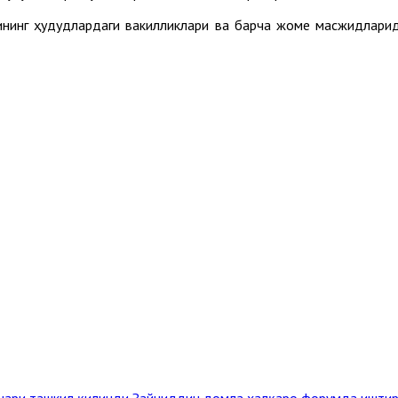
ининг ҳудудлардаги вакилликлари ва барча жоме масжидлари
инари ташкил қилинди
Зайниддин домла халқаро форумда иштир