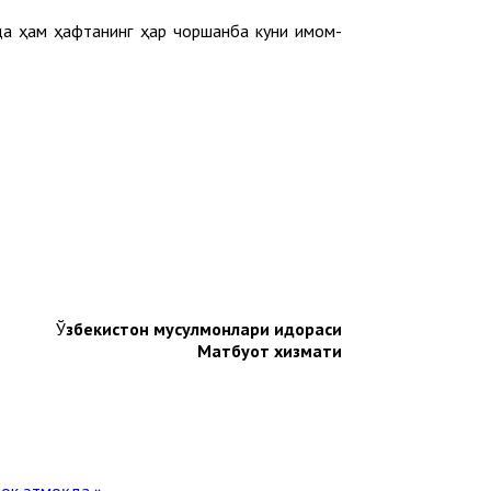
да ҳам ҳафтанинг ҳар чоршанба куни имом-
Ў
збекистон мусулмонлари идораси
Матбуот хизмати
ок этмоқда »