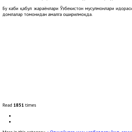
Бу каби қабул жараёнлари Ўзбекистон мусулмонлари идорас
домлалар томонидан амалга оширилмоқда.
Read
1851
times
More in this category:
« Отинойилар учун навбатдаги ўқув-сем