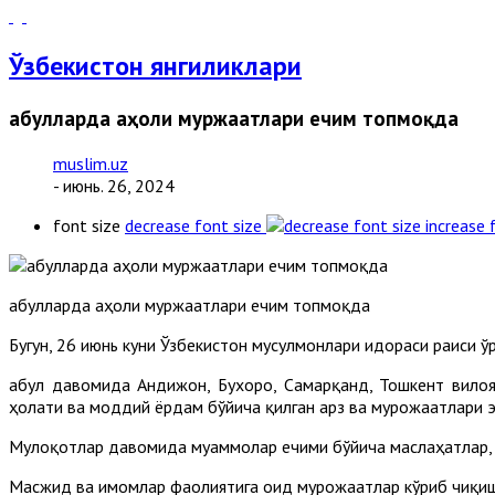
Ўзбекистон янгиликлари
Қабулларда аҳоли муржаатлари ечим топмоқда
muslim.uz
- июнь. 26, 2024
font size
decrease font size
increase 
Қабулларда аҳоли муржаатлари ечим топмоқда
Бугун, 26 июнь куни Ўзбекистон мусулмонлари идораси раиси 
Қабул давомида Андижон, Бухоро, Самарқанд, Тошкент вило
ҳолати ва моддий ёрдам бўйича қилган арз ва мурожаатлари 
Мулоқотлар давомида муаммолар ечими бўйича маслаҳатлар, 
Масжид ва имомлар фаолиятига оид мурожаатлар кўриб чиқиш