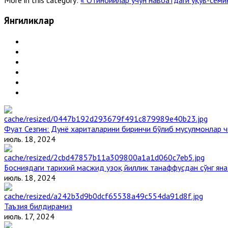
Янгиликлар
Фуат Сезгин: Дунё хариталарини биринчи бўлиб мусулмонлар ч
июль. 18, 2024
Босниядаги тарихий масжид узоқ йиллик танаффусдан сўнг ян
июль. 18, 2024
Таъзия билдирамиз
июль. 17, 2024