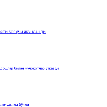
ЯТИ БОСҚИЧИ ЯКУНЛАНДИ
ндошлар билан мулоқотлар ўтказди
мажмуасида бўлди