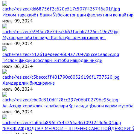
Ислом тараққиёт банки Ўзбекистондаги фаолиятини кенгайти
июль. 09, 2024
Муҳаррам ойи бошида Каъбапўш алмаштирилди
июль. 09, 2024
“Ислом фиқҳи асослари” китоби нашрдан чиқди
июль. 06, 2024
Ҳамдардлик билдирамиз
июль. 06, 2024
Aл-Aзҳар:хорижлик талабалари ўртасида Қуръони карим мусоба
июль. 06, 2024
"БУЮК АЖДОДЛАР МЕРОСИ – III РЕНЕССАНС ПОЙДЕВОРИ